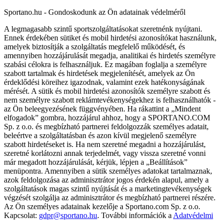
Sportano.hu - Gondoskodunk az Ön adatainak védelméről
A legmagasabb szintű sportszolgáltatásokat szeretnénk nyújtani.
Ennek érdekében sütiket és mobil hirdetési azonosítókat használunk,
amelyek biztosítják a szolgáltatás megfelelő működését, és
amennyiben hozzájárulását megadja, analitikai és hirdetés személyre
szabási célokra is felhasználjuk. Ez magában foglalja a személyre
szabott tartalmak és hirdetések megjelenítését, amelyek az Ön
érdeklődési köreihez igazodnak, valamint ezek hatékonyságának
mérését. A sütik és mobil hirdetési azonosítók személyre szabott és
nem személyre szabott reklámtevékenységekhez is felhasználhatók -
az Ön beleegyezésének függvényében. Ha rákattint a „Mindent
elfogadok” gombra, hozzájárul ahhoz, hogy a SPORTANO.COM
Sp. z o.o. és megbízható partnerei feldolgozzák személyes adatait,
beleértve a szolgáltatásban és azon kívül megjelenő személyre
szabott hirdetéseket is. Ha nem szeretné megadni a hozzájárulást,
szeretné korlátozni annak terjedelmét, vagy vissza szeretné vonni
már megadott hozzájárulását, kérjük, lépjen a „Beállítások”
menüpontra. Amennyiben a sütik személyes adatokat tartalmaznak,
azok feldolgozása az adminisztrátor jogos érdekén alapul, amely a
szolgáltatások magas szintű nyújtását és a marketingtevékenységek
végzését szolgálja az adminisztrátor és megbízható partnerei részére.
Az Ön személyes adatainak kezelője a Sportano.com Sp. z o.o.
Kapcsolat:
gdpr@sportano.hu
. További információk a
Adatvédelmi