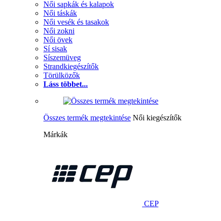
Női sapkák és kalapok
Női táskák
Női vesék és tasakok
Női zokni
Női övek
Sí sisak
Síszemüveg
Strandkiegészítők
Törülközők
Láss többet...
Összes termék megtekintése
Női kiegészítők
Márkák
CEP