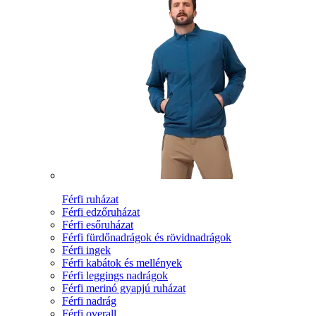
Férfi ruházat
Férfi edzőruházat
Férfi esőruházat
Férfi fürdőnadrágok és rövidnadrágok
Férfi ingek
Férfi kabátok és mellények
Férfi leggings nadrágok
Férfi merinó gyapjú ruházat
Férfi nadrág
Férfi overall