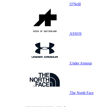
O'Neill
ASSOS
Under Armour
The North Face