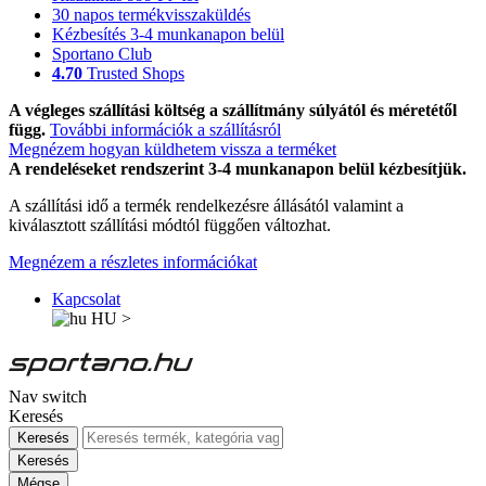
30 napos termékvisszaküldés
Kézbesítés 3-4 munkanapon belül
Sportano Club
4.70
Trusted Shops
A végleges szállítási költség a szállítmány súlyától és méretétől
függ.
További információk a szállításról
Megnézem hogyan küldhetem vissza a terméket
A rendeléseket rendszerint 3-4 munkanapon belül kézbesítjük.
A szállítási idő a termék rendelkezésre állásától valamint a
kiválasztott szállítási módtól függően változhat.
Megnézem a részletes információkat
Kapcsolat
HU
>
Nav switch
Keresés
Keresés
Keresés
Mégse