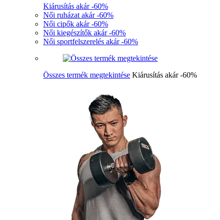
Kiárusítás akár -60%
Női ruházat akár -60%
Női cipők akár -60%
Női kiegészítők akár -60%
Női sportfelszerelés akár -60%
Összes termék megtekintése
Kiárusítás akár -60%