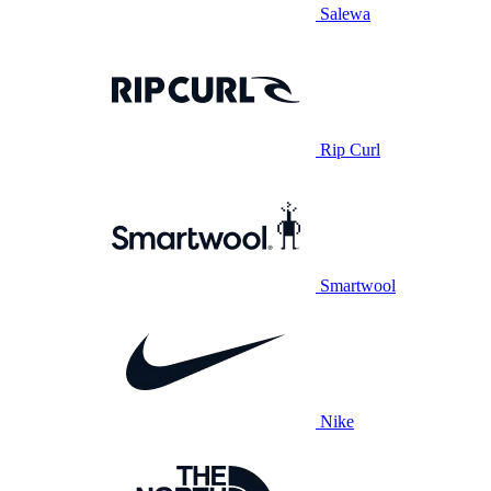
Salewa
Rip Curl
Smartwool
Nike