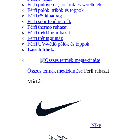
Férfi pulóverek, polárok és szvetterek
Férfi pólók, trikók és toppok
Férfi rövidnadrág
Férfi sportfehérneműk
Férfi thermo ruházat
Férfi trekking ruházat
Férfi tréningruhák
Férfi UV-védő pólók és toppok
Láss többet...
Összes termék megtekintése
Férfi ruházat
Márkák
Nike