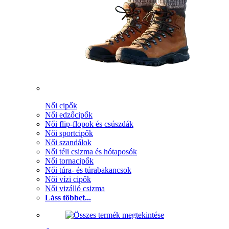
Női cipők
Női edzőcipők
Női flip-flopok és csúszdák
Női sportcipők
Női szandálok
Női téli csizma és hótaposók
Női tornacipők
Női túra- és túrabakancsok
Női vízi cipők
Női vizálló csizma
Láss többet...