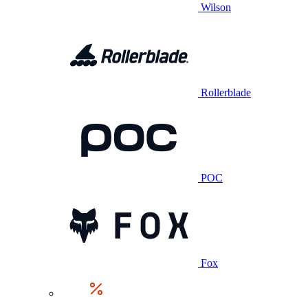
Wilson
Rollerblade
POC
Fox