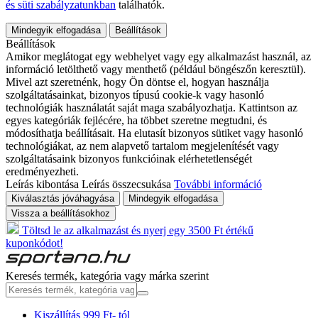
és süti szabályzatunkban
találhatók.
Mindegyik elfogadása
Beállítások
Beállítások
Amikor meglátogat egy webhelyet vagy egy alkalmazást használ, az
információ letölthető vagy menthető (például böngészőn keresztül).
Mivel azt szeretnénk, hogy Ön döntse el, hogyan használja
szolgáltatásainkat, bizonyos típusú cookie-k vagy hasonló
technológiák használatát saját maga szabályozhatja. Kattintson az
egyes kategóriák fejlécére, ha többet szeretne megtudni, és
módosíthatja beállításait. Ha elutasít bizonyos sütiket vagy hasonló
technológiákat, az nem alapvető tartalom megjelenítését vagy
szolgáltatásaink bizonyos funkcióinak elérhetetlenségét
eredményezheti.
Leírás kibontása
Leírás összecsukása
További információ
Kiválasztás jóváhagyása
Mindegyik elfogadása
Vissza a beállításokhoz
Töltsd le az alkalmazást és nyerj egy 3500 Ft értékű
kuponkódot!
Keresés termék, kategória vagy márka szerint
Kiszállítás 999 Ft- tól