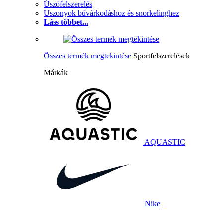
Úszófelszerelés
Uszonyok búvárkodáshoz és snorkelinghez
Láss többet...
Összes termék megtekintése
Sportfelszerelések
Márkák
AQUASTIC
Nike