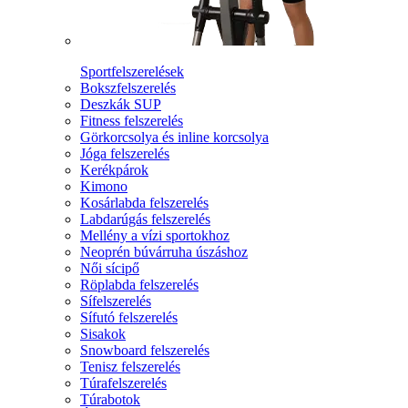
Sportfelszerelések
Bokszfelszerelés
Deszkák SUP
Fitness felszerelés
Görkorcsolya és inline korcsolya
Jóga felszerelés
Kerékpárok
Kimono
Kosárlabda felszerelés
Labdarúgás felszerelés
Mellény a vízi sportokhoz
Neoprén búvárruha úszáshoz
Női sícipő
Röplabda felszerelés
Sífelszerelés
Sífutó felszerelés
Sisakok
Snowboard felszerelés
Tenisz felszerelés
Túrafelszerelés
Túrabotok