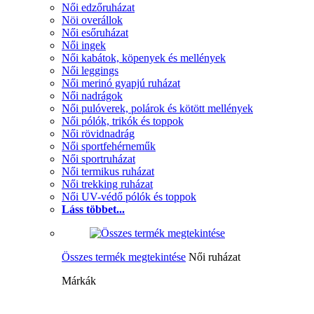
Női edzőruházat
Nöi overállok
Női esőruházat
Női ingek
Női kabátok, köpenyek és mellények
Női leggings
Női merinó gyapjú ruházat
Női nadrágok
Női pulóverek, polárok és kötött mellények
Női pólók, trikók és toppok
Női rövidnadrág
Női sportfehérneműk
Női sportruházat
Női termikus ruházat
Női trekking ruházat
Női UV-védő pólók és toppok
Láss többet...
Összes termék megtekintése
Női ruházat
Márkák