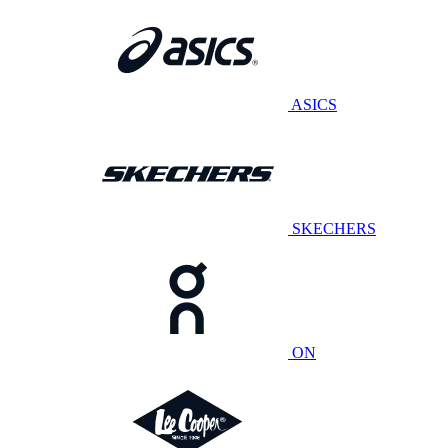
ASICS
SKECHERS
ON