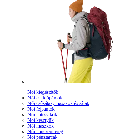
Női kiegészítők
Női csuklópántok
Női csősálak, maszkok és sálak
Női fejpántok
Női hátizsákok
Női kesztyűk
Női maszkok
Női napszemüveg
Női pénztárcák