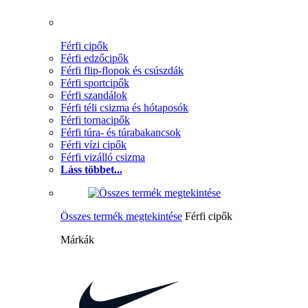
Férfi cipők
Férfi edzőcipők
Férfi flip-flopok és csúszdák
Férfi sportcipők
Férfi szandálok
Férfi téli csizma és hótaposók
Férfi tornacipők
Férfi túra- és túrabakancsok
Férfi vízi cipők
Férfi vizálló csizma
Láss többet...
Összes termék megtekintése
Férfi cipők
Márkák