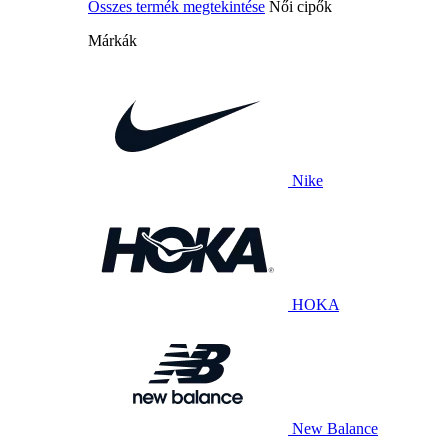
Összes termék megtekintése
Női cipők
Márkák
Nike
HOKA
New Balance