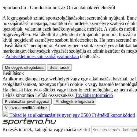
Sportano.hu - Gondoskodunk az Ön adatainak védelméről
A legmagasabb szintű sportszolgáltatásokat szeretnénk nyújtani. Enne
hozzájárulását megadja, analitikai és hirdetés személyre szabási célok
igazodnak, valamint ezek hatékonyságának mérését. A sütik és mobil 
függvényében. Ha rákattint a „Mindent elfogadok” gombra, hozzájáru
kívül megjelenő személyre szabott hirdetéseket is. Ha nem szeretné me
„Beállítások” menüpontra. Amennyiben a sütik személyes adatokat tart
marketingtevékenységek végzését szolgálja az adminisztrátor és megb
a
Adatvédelmi és süti szabályzatunkban
találhatók.
Mindegyik elfogadása
Beállítások
Beállítások
Amikor meglátogat egy webhelyet vagy egy alkalmazást használ, az in
szolgáltatásainkat, bizonyos típusú cookie-k vagy hasonló technológiák
Ha elutasít bizonyos sütiket vagy hasonló technológiákat, az nem alap
Leírás kibontása
Leírás összecsukása
További információ
Kiválasztás jóváhagyása
Mindegyik elfogadása
Vissza a beállításokhoz
Töltsd le az alkalmazást és nyerj egy 3500 Ft értékű kuponkódot!
Keresés termék, kategória vagy márka szerint