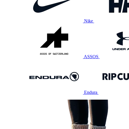
Nike
ASSOS
Endura