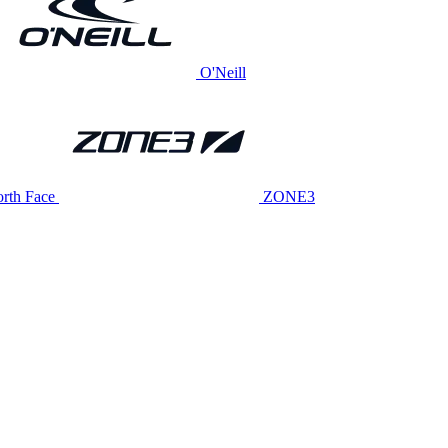
O'Neill
rth Face
ZONE3