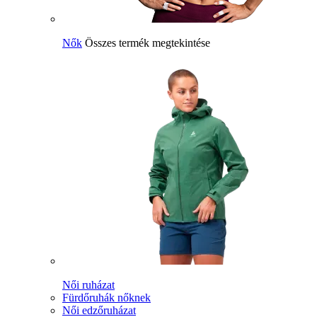
Nők
Összes termék megtekintése
Női ruházat
Fürdőruhák nőknek
Női edzőruházat