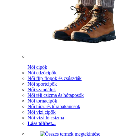
Női cipők
Női edzőcipők
Női flip-flopok és csúszdák
Női sportcipők
Női szandálok
Női téli csizma és hótaposók
Női tornacipők
Női túra- és túrabakancsok
Női vízi cipők
Női vizálló csizma
Láss többet...