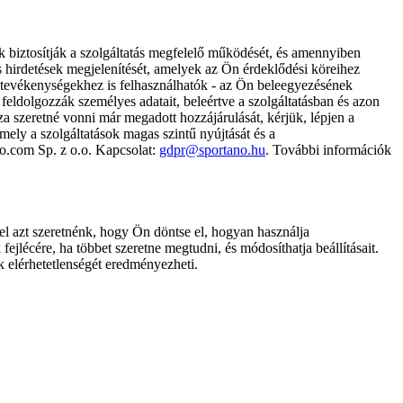
k biztosítják a szolgáltatás megfelelő működését, és amennyiben
és hirdetések megjelenítését, amelyek az Ön érdeklődési köreihez
ámtevékenységekhez is felhasználhatók - az Ön beleegyezésének
dolgozzák személyes adatait, beleértve a szolgáltatásban és azon
za szeretné vonni már megadott hozzájárulását, kérjük, lépjen a
ely a szolgáltatások magas szintű nyújtását és a
no.com Sp. z o.o. Kapcsolat:
gdpr@sportano.hu
. További információk
l azt szeretnénk, hogy Ön döntse el, hogyan használja
ejlécére, ha többet szeretne megtudni, és módosíthatja beállításait.
k elérhetetlenségét eredményezheti.