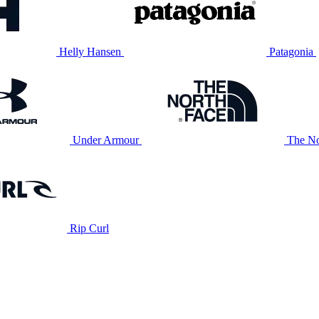
Helly Hansen
Patagonia
Under Armour
The No
Rip Curl