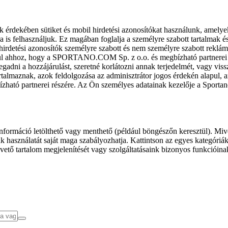
k érdekében sütiket és mobil hirdetési azonosítókat használunk, amelye
ra is felhasználjuk. Ez magában foglalja a személyre szabott tartalmak 
hirdetési azonosítók személyre szabott és nem személyre szabott rekl
l ahhoz, hogy a SPORTANO.COM Sp. z o.o. és megbízható partnerei fel
gadni a hozzájárulást, szeretné korlátozni annak terjedelmét, vagy viss
almaznak, azok feldolgozása az adminisztrátor jogos érdekén alapul, am
ízható partnerei részére. Az Ön személyes adatainak kezelője a Sporta
formáció letölthető vagy menthető (például böngészőn keresztül). Mive
 használatát saját maga szabályozhatja. Kattintson az egyes kategóriák f
vető tartalom megjelenítését vagy szolgáltatásaink bizonyos funkcióina