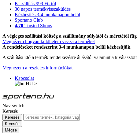
Kiszállítás 999 Ft- tól
30 napos termékvisszaküldés
Kézbesítés 3-4 munkanapon belül
Sportano Club
4.70
Trusted Shops
A végleges szállítási költség a szállítmány súlyától és méretétől füg
Megnézem hogyan küldhetem vissza a terméket
A rendeléseket rendszerint 3-4 munkanapon belül kézbesítjük.
A szállítási idő a termék rendelkezésre állásától valamint a kiválasztot
Megnézem a részletes információkat
Kapcsolat
HU
>
Nav switch
Keresés
Keresés
Keresés
Mégse