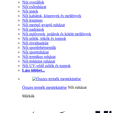
Nöi overállok
Női esőruházat
Női ingek
Női kabátok, köpenyek és mellények
Női leggings
Női merinó gyapjú ruházat
Női nadrágok
Női pulóverek, polárok és kötött mellények
Női pólók, trikók és toppok
Női rövidnadrág
Női sportfehérneműk
Női sportruházat
Női termikus ruházat
Női trekking ruházat
Női UV-védő pólók és toppok
Láss többet...
Összes termék megtekintése
Női ruházat
Márkák