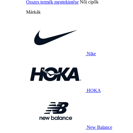
Összes termék megtekintése
Női cipők
Márkák
Nike
HOKA
New Balance