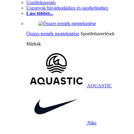
Úszófelszerelés
Uszonyok búvárkodáshoz és snorkelinghez
Láss többet...
Összes termék megtekintése
Sportfelszerelések
Márkák
AQUASTIC
Nike