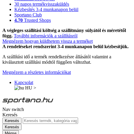
30 napos termékvisszaküldés
Kézbesítés 3-4 munkanapon belül
Sportano Club
4.70
Trusted Shops
A végleges szállítási költség a szállítmány súlyától és méretétől
függ.
További információk a szállításról
Megnézem hogyan küldhetem vissza a terméket
A rendeléseket rendszerint 3-4 munkanapon belül kézbesítjük.
A szállítási idő a termék rendelkezésre állásától valamint a
kiválasztott szállítási módtól függően változhat.
Megnézem a részletes információkat
Kapcsolat
HU
>
Nav switch
Keresés
Keresés
Keresés
Mégse