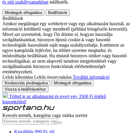
és süti szabályzatunkban
találhatók.
Mindegyik elfogadása
Beállítások
Beállítások
Amikor meglátogat egy webhelyet vagy egy alkalmazást használ, az
információ letölthető vagy menthető (például böngészőn keresztül).
Mivel azt szeretnénk, hogy Ön döntse el, hogyan használja
szolgáltatásainkat, bizonyos típusú cookie-k vagy hasonló
technológiák használatát saját maga szabályozhatja. Kattintson az
egyes kategóriák fejlécére, ha többet szeretne megtudni, és
módosíthatja beállításait. Ha elutasít bizonyos sütiket vagy hasonló
technológiákat, az nem alapvető tartalom megjelenítését vagy
szolgáltatásaink bizonyos funkcióinak elérhetetlenségét
eredményezheti.
Leírás kibontása
Leírás összecsukása
További információ
Kiválasztás jóváhagyása
Mindegyik elfogadása
Vissza a beállításokhoz
Töltsd le az alkalmazást és nyerj egy 3500 Ft értékű
kuponkódot!
Keresés termék, kategória vagy márka szerint
Kiszállítás 999 Ft- tól