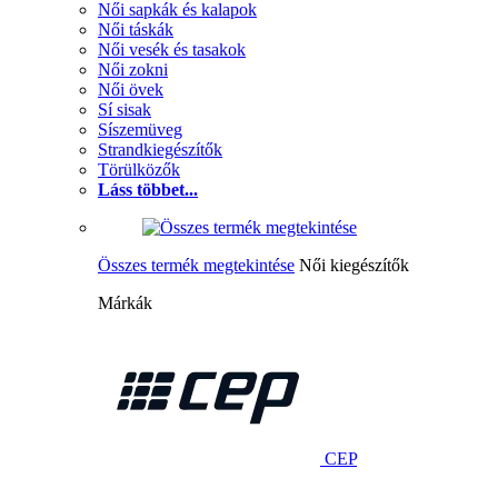
Női sapkák és kalapok
Női táskák
Női vesék és tasakok
Női zokni
Női övek
Sí sisak
Síszemüveg
Strandkiegészítők
Törülközők
Láss többet...
Összes termék megtekintése
Női kiegészítők
Márkák
CEP