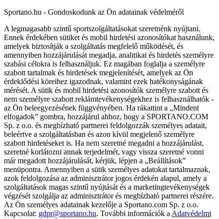
Sportano.hu - Gondoskodunk az Ön adatainak védelméről
A legmagasabb szintű sportszolgáltatásokat szeretnénk nyújtani.
Ennek érdekében sütiket és mobil hirdetési azonosítókat használunk,
amelyek biztosítják a szolgáltatás megfelelő működését, és
amennyiben hozzájárulását megadja, analitikai és hirdetés személyre
szabási célokra is felhasználjuk. Ez magában foglalja a személyre
szabott tartalmak és hirdetések megjelenítését, amelyek az Ön
érdeklődési köreihez igazodnak, valamint ezek hatékonyságának
mérését. A sütik és mobil hirdetési azonosítók személyre szabott és
nem személyre szabott reklámtevékenységekhez is felhasználhatók -
az Ön beleegyezésének függvényében. Ha rákattint a „Mindent
elfogadok” gombra, hozzájárul ahhoz, hogy a SPORTANO.COM
Sp. z o.o. és megbízható partnerei feldolgozzák személyes adatait,
beleértve a szolgáltatásban és azon kívül megjelenő személyre
szabott hirdetéseket is. Ha nem szeretné megadni a hozzájárulást,
szeretné korlátozni annak terjedelmét, vagy vissza szeretné vonni
már megadott hozzájárulását, kérjük, lépjen a „Beállítások”
menüpontra. Amennyiben a sütik személyes adatokat tartalmaznak,
azok feldolgozása az adminisztrátor jogos érdekén alapul, amely a
szolgáltatások magas szintű nyújtását és a marketingtevékenységek
végzését szolgálja az adminisztrátor és megbízható partnerei részére.
Az Ön személyes adatainak kezelője a Sportano.com Sp. z o.o.
Kapcsolat:
gdpr@sportano.hu
. További információk a
Adatvédelmi