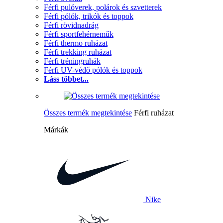
Férfi pulóverek, polárok és szvetterek
Férfi pólók, trikók és toppok
Férfi rövidnadrág
Férfi sportfehérneműk
Férfi thermo ruházat
Férfi trekking ruházat
Férfi tréningruhák
Férfi UV-védő pólók és toppok
Láss többet...
Összes termék megtekintése
Férfi ruházat
Márkák
Nike