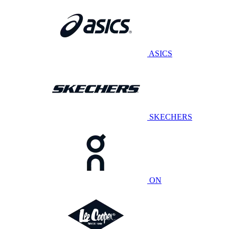
ASICS
SKECHERS
ON