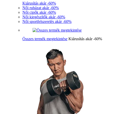
Kiárusítás akár -60%
Női ruházat akár -60%
Női cipők akár -60%
Női kiegészítők akár -60%
Női sportfelszerelés akár -60%
Összes termék megtekintése
Kiárusítás akár -60%