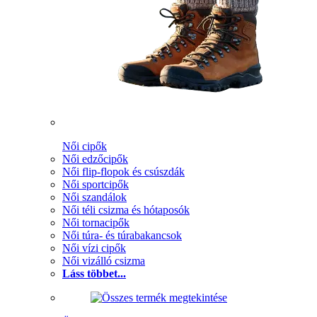
Női cipők
Női edzőcipők
Női flip-flopok és csúszdák
Női sportcipők
Női szandálok
Női téli csizma és hótaposók
Női tornacipők
Női túra- és túrabakancsok
Női vízi cipők
Női vizálló csizma
Láss többet...