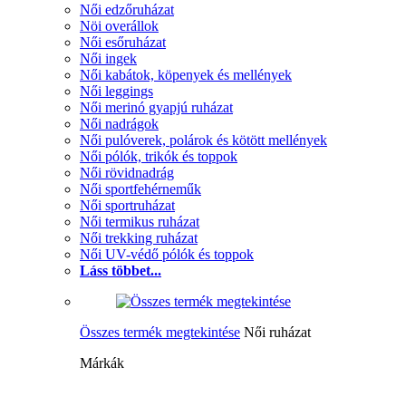
Női edzőruházat
Nöi overállok
Női esőruházat
Női ingek
Női kabátok, köpenyek és mellények
Női leggings
Női merinó gyapjú ruházat
Női nadrágok
Női pulóverek, polárok és kötött mellények
Női pólók, trikók és toppok
Női rövidnadrág
Női sportfehérneműk
Női sportruházat
Női termikus ruházat
Női trekking ruházat
Női UV-védő pólók és toppok
Láss többet...
Összes termék megtekintése
Női ruházat
Márkák