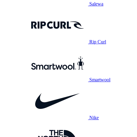
Salewa
Rip Curl
Smartwool
Nike