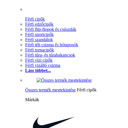
Férfi cipők
Férfi edzőcipők
Férfi flip-flopok és csúszdák
Férfi sportcipők
Férfi szandálok
Férfi téli csizma és hótaposók
Férfi tornacipők
Férfi túra- és túrabakancsok
Férfi vízi cipők
Férfi vizálló csizma
Láss többet...
Összes termék megtekintése
Férfi cipők
Márkák