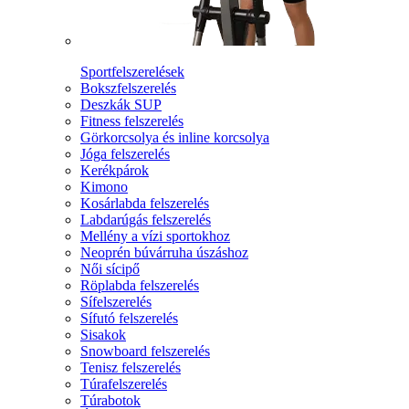
Sportfelszerelések
Bokszfelszerelés
Deszkák SUP
Fitness felszerelés
Görkorcsolya és inline korcsolya
Jóga felszerelés
Kerékpárok
Kimono
Kosárlabda felszerelés
Labdarúgás felszerelés
Mellény a vízi sportokhoz
Neoprén búvárruha úszáshoz
Női sícipő
Röplabda felszerelés
Sífelszerelés
Sífutó felszerelés
Sisakok
Snowboard felszerelés
Tenisz felszerelés
Túrafelszerelés
Túrabotok