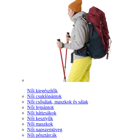
Női kiegészítők
Női csuklópántok
Női csősálak, maszkok és sálak
Női fejpántok
Női hátizsákok
Női kesztyűk
Női maszkok
Női napszemüveg
Női pénztárcák