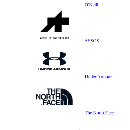
O'Neill
ASSOS
Under Armour
The North Face