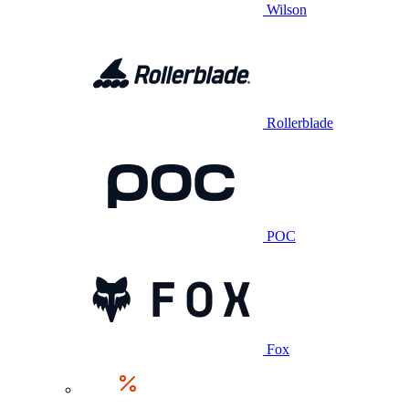
Wilson
Rollerblade
POC
Fox