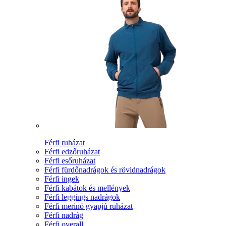
Férfi ruházat
Férfi edzőruházat
Férfi esőruházat
Férfi fürdőnadrágok és rövidnadrágok
Férfi ingek
Férfi kabátok és mellények
Férfi leggings nadrágok
Férfi merinó gyapjú ruházat
Férfi nadrág
Férfi overall