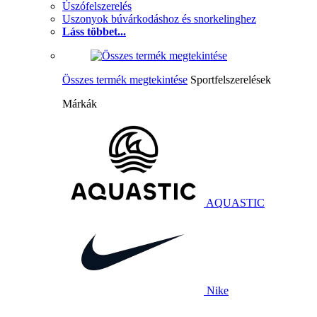
Úszófelszerelés
Uszonyok búvárkodáshoz és snorkelinghez
Láss többet...
Összes termék megtekintése
Sportfelszerelések
Márkák
AQUASTIC
Nike