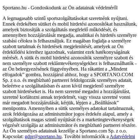
Sportano.hu - Gondoskodunk az Ön adatainak védelméről
A legmagasabb szintű sportszolgáltatásokat szeretnénk nyújtani.
Ennek érdekében sütiket és mobil hirdetési azonosítókat használunk,
amelyek biztosítják a szolgáltatás megfelelő működését, és
amennyiben hozzájárulását megadja, analitikai és hirdetés személyre
szabási célokra is felhasználjuk. Ez magában foglalja a személyre
szabott tartalmak és hirdetések megjelenítését, amelyek az Ön
érdeklődési köreihez igazodnak, valamint ezek hatékonyságának
mérését. A sütik és mobil hirdetési azonosítók személyre szabott és
nem személyre szabott reklámtevékenységekhez is felhasználhatók -
az Ön beleegyezésének függvényében. Ha rákattint a „Mindent
elfogadok” gombra, hozzájárul ahhoz, hogy a SPORTANO.COM
Sp. z o.o. és megbízható partnerei feldolgozzák személyes adatait,
beleértve a szolgáltatásban és azon kívül megjelenő személyre
szabott hirdetéseket is. Ha nem szeretné megadni a hozzájárulást,
szeretné korlátozni annak terjedelmét, vagy vissza szeretné vonni
már megadott hozzájárulását, kérjük, lépjen a „Beállítások”
menüpontra. Amennyiben a sütik személyes adatokat tartalmaznak,
azok feldolgozása az adminisztrátor jogos érdekén alapul, amely a
szolgáltatások magas szintű nyújtását és a marketingtevékenységek
végzését szolgálja az adminisztrátor és megbízható partnerei részére.
Az Ön személyes adatainak kezelője a Sportano.com Sp. z o.o.
Kapcsolat:
gdpr@sportano.hu
. További információk a
Adatvédelmi