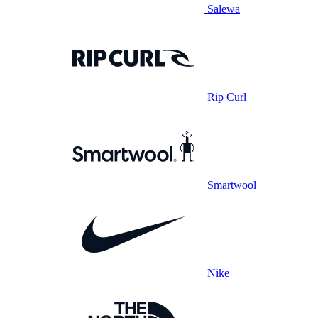
Salewa
Rip Curl
Smartwool
Nike