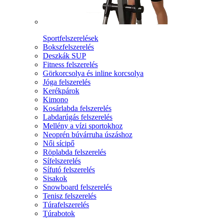
Sportfelszerelések
Bokszfelszerelés
Deszkák SUP
Fitness felszerelés
Görkorcsolya és inline korcsolya
Jóga felszerelés
Kerékpárok
Kimono
Kosárlabda felszerelés
Labdarúgás felszerelés
Mellény a vízi sportokhoz
Neoprén búvárruha úszáshoz
Női sícipő
Röplabda felszerelés
Sífelszerelés
Sífutó felszerelés
Sisakok
Snowboard felszerelés
Tenisz felszerelés
Túrafelszerelés
Túrabotok