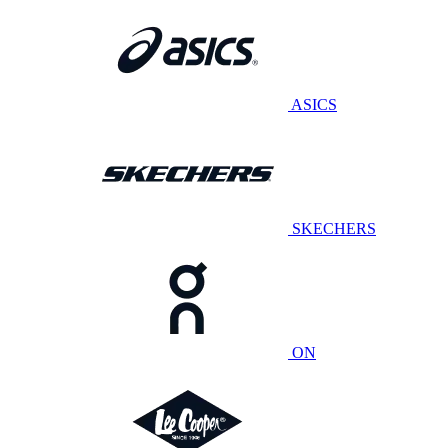
ASICS
SKECHERS
ON