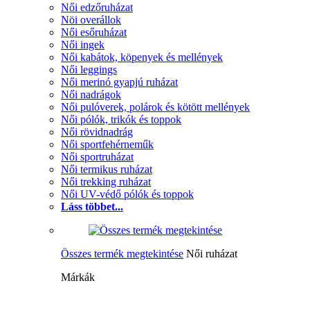
Női edzőruházat
Nöi overállok
Női esőruházat
Női ingek
Női kabátok, köpenyek és mellények
Női leggings
Női merinó gyapjú ruházat
Női nadrágok
Női pulóverek, polárok és kötött mellények
Női pólók, trikók és toppok
Női rövidnadrág
Női sportfehérneműk
Női sportruházat
Női termikus ruházat
Női trekking ruházat
Női UV-védő pólók és toppok
Láss többet...
Összes termék megtekintése
Női ruházat
Márkák