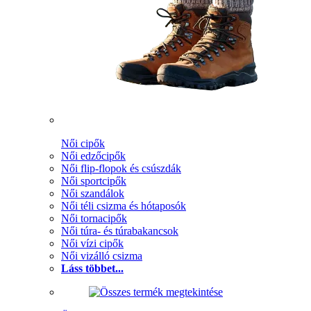
Női cipők
Női edzőcipők
Női flip-flopok és csúszdák
Női sportcipők
Női szandálok
Női téli csizma és hótaposók
Női tornacipők
Női túra- és túrabakancsok
Női vízi cipők
Női vizálló csizma
Láss többet...