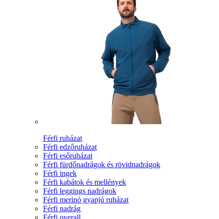
Férfi ruházat
Férfi edzőruházat
Férfi esőruházat
Férfi fürdőnadrágok és rövidnadrágok
Férfi ingek
Férfi kabátok és mellények
Férfi leggings nadrágok
Férfi merinó gyapjú ruházat
Férfi nadrág
Férfi overall