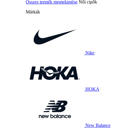
Összes termék megtekintése
Női cipők
Márkák
Nike
HOKA
New Balance