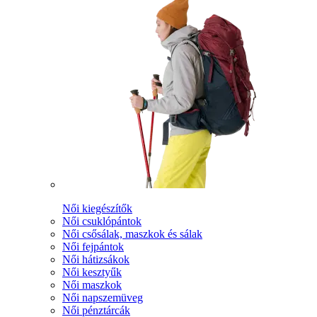
Női kiegészítők
Női csuklópántok
Női csősálak, maszkok és sálak
Női fejpántok
Női hátizsákok
Női kesztyűk
Női maszkok
Női napszemüveg
Női pénztárcák