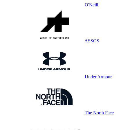
O'Neill
ASSOS
Under Armour
The North Face