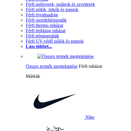
Férfi pulóverek, polárok és szvetterek
Férfi pólók, trikók és toppok
Férfi rövidnadrág
Férfi sportfehérneműk
Férfi thermo ruházat
Férfi trekking ruházat
Férfi tréningruhák
Férfi UV-védő pólók és toppok
Láss többet...
Összes termék megtekintése
Férfi ruházat
Márkák
Nike