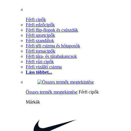
Férfi cipők
Férfi edzőcipők
Férfi flip-flopok és csúszdák
Férfi sportcipők
Férfi szandálok
Férfi téli csizma és hótaposók
Férfi tornacipők
Férfi túra- és túrabakancsok
Férfi vízi cipők
Férfi vizálló csizma
Láss többet...
Összes termék megtekintése
Férfi cipők
Márkák