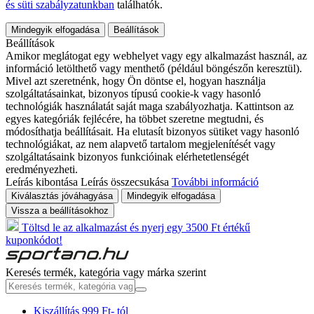
és süti szabályzatunkban
találhatók.
Mindegyik elfogadása
Beállítások
Beállítások
Amikor meglátogat egy webhelyet vagy egy alkalmazást használ, az
információ letölthető vagy menthető (például böngészőn keresztül).
Mivel azt szeretnénk, hogy Ön döntse el, hogyan használja
szolgáltatásainkat, bizonyos típusú cookie-k vagy hasonló
technológiák használatát saját maga szabályozhatja. Kattintson az
egyes kategóriák fejlécére, ha többet szeretne megtudni, és
módosíthatja beállításait. Ha elutasít bizonyos sütiket vagy hasonló
technológiákat, az nem alapvető tartalom megjelenítését vagy
szolgáltatásaink bizonyos funkcióinak elérhetetlenségét
eredményezheti.
Leírás kibontása
Leírás összecsukása
További információ
Kiválasztás jóváhagyása
Mindegyik elfogadása
Vissza a beállításokhoz
Töltsd le az alkalmazást és nyerj egy 3500 Ft értékű
kuponkódot!
Keresés termék, kategória vagy márka szerint
Kiszállítás 999 Ft- tól