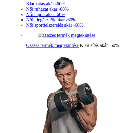
Kiárusítás akár -60%
Női ruházat akár -60%
Női cipők akár -60%
Női kiegészítők akár -60%
Női sportfelszerelés akár -60%
Összes termék megtekintése
Kiárusítás akár -60%