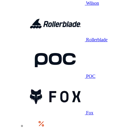
Wilson
Rollerblade
POC
Fox