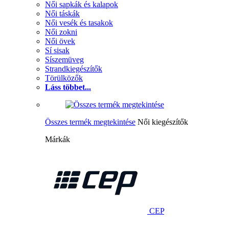
Női sapkák és kalapok
Női táskák
Női vesék és tasakok
Női zokni
Női övek
Sí sisak
Síszemüveg
Strandkiegészítők
Törülközők
Láss többet...
Összes termék megtekintése
Női kiegészítők
Márkák
CEP