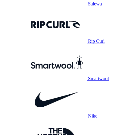
Salewa
Rip Curl
Smartwool
Nike