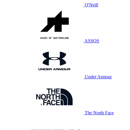
O'Neill
ASSOS
Under Armour
The North Face