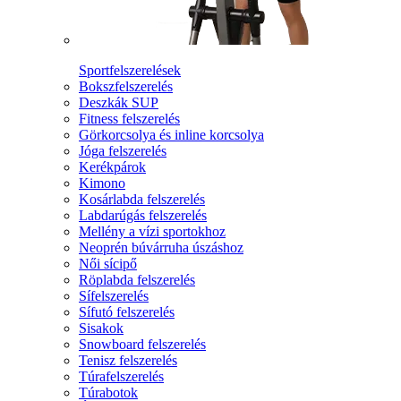
Sportfelszerelések
Bokszfelszerelés
Deszkák SUP
Fitness felszerelés
Görkorcsolya és inline korcsolya
Jóga felszerelés
Kerékpárok
Kimono
Kosárlabda felszerelés
Labdarúgás felszerelés
Mellény a vízi sportokhoz
Neoprén búvárruha úszáshoz
Női sícipő
Röplabda felszerelés
Sífelszerelés
Sífutó felszerelés
Sisakok
Snowboard felszerelés
Tenisz felszerelés
Túrafelszerelés
Túrabotok