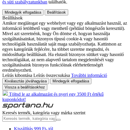
és süti szabályzatunkban
találhatók.
Mindegyik elfogadása
Beállítások
Beállítások
Amikor meglátogat egy webhelyet vagy egy alkalmazást használ, az
információ letölthető vagy menthető (például böngészőn keresztül).
Mivel azt szeretnénk, hogy Ön döntse el, hogyan használja
szolgáltatásainkat, bizonyos típusú cookie-k vagy hasonló
technológiák használatát saját maga szabályozhatja. Kattintson az
egyes kategóriák fejlécére, ha többet szeretne megtudni, és
módosíthatja beállításait. Ha elutasít bizonyos sütiket vagy hasonló
technológiákat, az nem alapvető tartalom megjelenítését vagy
szolgáltatásaink bizonyos funkcióinak elérhetetlenségét
eredményezheti.
Leírás kibontása
Leírás összecsukása
További információ
Kiválasztás jóváhagyása
Mindegyik elfogadása
Vissza a beállításokhoz
Töltsd le az alkalmazást és nyerj egy 3500 Ft értékű
kuponkódot!
Keresés termék, kategória vagy márka szerint
Kiszállítás 999 Ft- tól