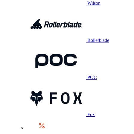
Wilson
Rollerblade
POC
Fox