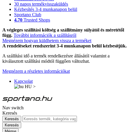
30 napos termékvisszaküldés
Kézbesítés 3-4 munkanapon belül
Sportano Club
4.70
Trusted Shops
A végleges szállítási költség a szállítmány súlyától és méretétől
függ.
További információk a szállításról
Megnézem hogyan küldhetem vissza a terméket
A rendeléseket rendszerint 3-4 munkanapon belül kézbesítjük.
A szállítási idő a termék rendelkezésre állásától valamint a
kiválasztott szállítási módtól függően változhat.
Megnézem a részletes információkat
Kapcsolat
HU
>
Nav switch
Keresés
Keresés
Keresés
Mégse