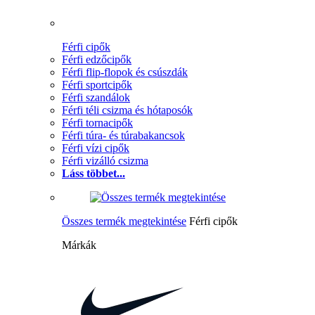
Férfi cipők
Férfi edzőcipők
Férfi flip-flopok és csúszdák
Férfi sportcipők
Férfi szandálok
Férfi téli csizma és hótaposók
Férfi tornacipők
Férfi túra- és túrabakancsok
Férfi vízi cipők
Férfi vizálló csizma
Láss többet...
Összes termék megtekintése
Férfi cipők
Márkák