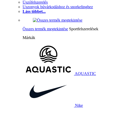
Úszófelszerelés
Uszonyok búvárkodáshoz és snorkelinghez
Láss többet...
Összes termék megtekintése
Sportfelszerelések
Márkák
AQUASTIC
Nike