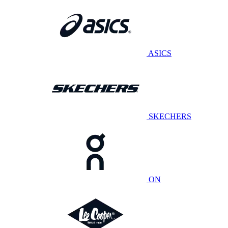
ASICS
SKECHERS
ON