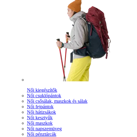
Női kiegészítők
Női csuklópántok
Női csősálak, maszkok és sálak
Női fejpántok
Női hátizsákok
Női kesztyűk
Női maszkok
Női napszemüveg
Női pénztárcák