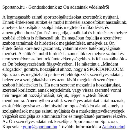
Sportano.hu - Gondoskodunk az Ön adatainak védelméről
A legmagasabb szintű sportszolgáltatásokat szeretnénk nyújtani.
Ennek érdekében sütiket és mobil hirdetési azonosítókat használunk,
amelyek biztosítják a szolgáltatás megfelelő működését, és
amennyiben hozzájárulását megadja, analitikai és hirdetés személyre
szabási célokra is felhasználjuk. Ez magában foglalja a személyre
szabott tartalmak és hirdetések megjelenítését, amelyek az Ön
érdeklődési köreihez igazodnak, valamint ezek hatékonyságának
mérését. A sütik és mobil hirdetési azonosítók személyre szabott és
nem személyre szabott reklámtevékenységekhez is felhasználhatók -
az Ön beleegyezésének függvényében. Ha rákattint a „Mindent
elfogadok” gombra, hozzájárul ahhoz, hogy a SPORTANO.COM
Sp. z o.o. és megbízható partnerei feldolgozzák személyes adatait,
beleértve a szolgáltatásban és azon kívül megjelenő személyre
szabott hirdetéseket is. Ha nem szeretné megadni a hozzájárulást,
szeretné korlátozni annak terjedelmét, vagy vissza szeretné vonni
már megadott hozzájárulását, kérjük, lépjen a „Beállítások”
menüpontra. Amennyiben a sütik személyes adatokat tartalmaznak,
azok feldolgozása az adminisztrátor jogos érdekén alapul, amely a
szolgáltatások magas szintű nyújtását és a marketingtevékenységek
végzését szolgálja az adminisztrátor és megbízható partnerei részére.
Az Ön személyes adatainak kezelője a Sportano.com Sp. z o.o.
Kapcsolat:
gdpr@sportano.hu
. További információk a
Adatvédelmi