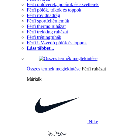
Férfi pulóverek, polárok és szvetterek
Férfi pólók, trikók és toppok
Férfi rövidnadrág
Férfi sportfehérneműk
Férfi thermo ruházat
Férfi trekking ruházat
Férfi tréningruhák
Férfi UV-védő pólók és toppok
Láss többet...
Összes termék megtekintése
Férfi ruházat
Márkák
Nike