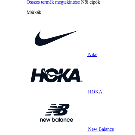
Összes termék megtekintése
Női cipők
Márkák
Nike
HOKA
New Balance