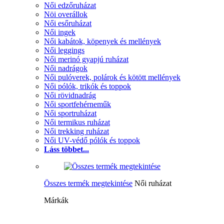
Női edzőruházat
Nöi overállok
Női esőruházat
Női ingek
Női kabátok, köpenyek és mellények
Női leggings
Női merinó gyapjú ruházat
Női nadrágok
Női pulóverek, polárok és kötött mellények
Női pólók, trikók és toppok
Női rövidnadrág
Női sportfehérneműk
Női sportruházat
Női termikus ruházat
Női trekking ruházat
Női UV-védő pólók és toppok
Láss többet...
Összes termék megtekintése
Női ruházat
Márkák