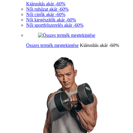
Kiárusítás akár -60%
Női ruházat akár -60%
Női cipők akár -60%
Női kiegészítők akár -60%
Női sportfelszerelés akár -60%
Összes termék megtekintése
Kiárusítás akár -60%