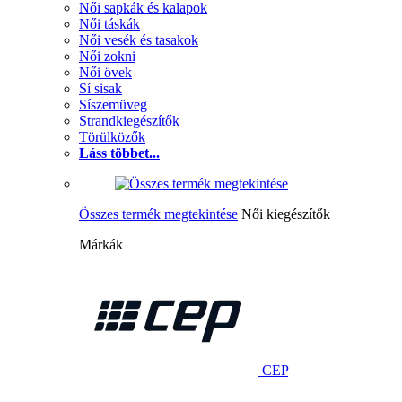
Női sapkák és kalapok
Női táskák
Női vesék és tasakok
Női zokni
Női övek
Sí sisak
Síszemüveg
Strandkiegészítők
Törülközők
Láss többet...
Összes termék megtekintése
Női kiegészítők
Márkák
CEP