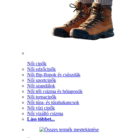
Női cipők
Női edzőcipők
Női flip-flopok és csúszdák
Női sportcipők
Női szandálok
Női téli csizma és hótaposók
Női tornacipők
Női túra- és túrabakancsok
Női vízi cipők
Női vizálló csizma
Láss többet...