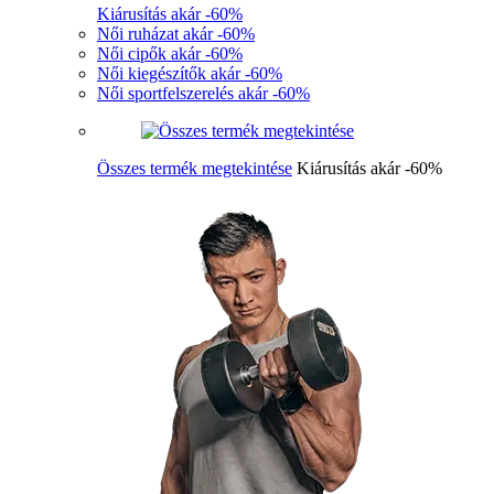
Kiárusítás akár -60%
Női ruházat akár -60%
Női cipők akár -60%
Női kiegészítők akár -60%
Női sportfelszerelés akár -60%
Összes termék megtekintése
Kiárusítás akár -60%