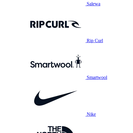
Salewa
Rip Curl
Smartwool
Nike