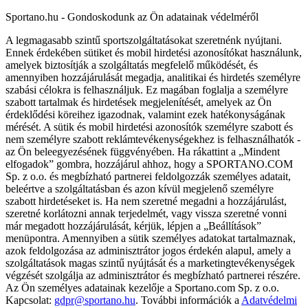
Sportano.hu - Gondoskodunk az Ön adatainak védelméről
A legmagasabb szintű sportszolgáltatásokat szeretnénk nyújtani.
Ennek érdekében sütiket és mobil hirdetési azonosítókat használunk,
amelyek biztosítják a szolgáltatás megfelelő működését, és
amennyiben hozzájárulását megadja, analitikai és hirdetés személyre
szabási célokra is felhasználjuk. Ez magában foglalja a személyre
szabott tartalmak és hirdetések megjelenítését, amelyek az Ön
érdeklődési köreihez igazodnak, valamint ezek hatékonyságának
mérését. A sütik és mobil hirdetési azonosítók személyre szabott és
nem személyre szabott reklámtevékenységekhez is felhasználhatók -
az Ön beleegyezésének függvényében. Ha rákattint a „Mindent
elfogadok” gombra, hozzájárul ahhoz, hogy a SPORTANO.COM
Sp. z o.o. és megbízható partnerei feldolgozzák személyes adatait,
beleértve a szolgáltatásban és azon kívül megjelenő személyre
szabott hirdetéseket is. Ha nem szeretné megadni a hozzájárulást,
szeretné korlátozni annak terjedelmét, vagy vissza szeretné vonni
már megadott hozzájárulását, kérjük, lépjen a „Beállítások”
menüpontra. Amennyiben a sütik személyes adatokat tartalmaznak,
azok feldolgozása az adminisztrátor jogos érdekén alapul, amely a
szolgáltatások magas szintű nyújtását és a marketingtevékenységek
végzését szolgálja az adminisztrátor és megbízható partnerei részére.
Az Ön személyes adatainak kezelője a Sportano.com Sp. z o.o.
Kapcsolat:
gdpr@sportano.hu
. További információk a
Adatvédelmi