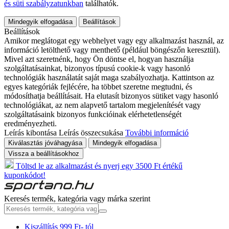
és süti szabályzatunkban
találhatók.
Mindegyik elfogadása
Beállítások
Beállítások
Amikor meglátogat egy webhelyet vagy egy alkalmazást használ, az
információ letölthető vagy menthető (például böngészőn keresztül).
Mivel azt szeretnénk, hogy Ön döntse el, hogyan használja
szolgáltatásainkat, bizonyos típusú cookie-k vagy hasonló
technológiák használatát saját maga szabályozhatja. Kattintson az
egyes kategóriák fejlécére, ha többet szeretne megtudni, és
módosíthatja beállításait. Ha elutasít bizonyos sütiket vagy hasonló
technológiákat, az nem alapvető tartalom megjelenítését vagy
szolgáltatásaink bizonyos funkcióinak elérhetetlenségét
eredményezheti.
Leírás kibontása
Leírás összecsukása
További információ
Kiválasztás jóváhagyása
Mindegyik elfogadása
Vissza a beállításokhoz
Töltsd le az alkalmazást és nyerj egy 3500 Ft értékű
kuponkódot!
Keresés termék, kategória vagy márka szerint
Kiszállítás 999 Ft- tól