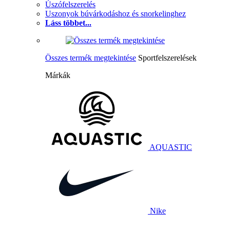
Úszófelszerelés
Uszonyok búvárkodáshoz és snorkelinghez
Láss többet...
Összes termék megtekintése
Sportfelszerelések
Márkák
AQUASTIC
Nike