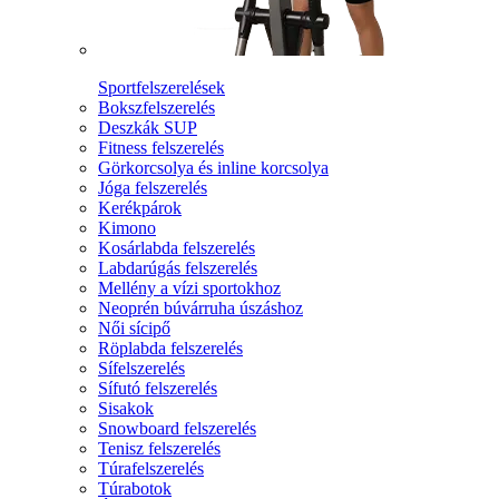
Sportfelszerelések
Bokszfelszerelés
Deszkák SUP
Fitness felszerelés
Görkorcsolya és inline korcsolya
Jóga felszerelés
Kerékpárok
Kimono
Kosárlabda felszerelés
Labdarúgás felszerelés
Mellény a vízi sportokhoz
Neoprén búvárruha úszáshoz
Női sícipő
Röplabda felszerelés
Sífelszerelés
Sífutó felszerelés
Sisakok
Snowboard felszerelés
Tenisz felszerelés
Túrafelszerelés
Túrabotok