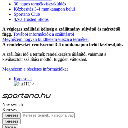
30 napos termékvisszaküldés
Kézbesítés 3-4 munkanapon belül
Sportano Club
4.70
Trusted Shops
A végleges szállítási költség a szállítmány súlyától és méretétől
függ.
További információk a szállításról
Megnézem hogyan küldhetem vissza a terméket
A rendeléseket rendszerint 3-4 munkanapon belül kézbesítjük.
A szállítási idő a termék rendelkezésre állásától valamint a
kiválasztott szállítási módtól függően változhat.
Megnézem a részletes információkat
Kapcsolat
HU
>
Nav switch
Keresés
Keresés
Keresés
Mégse