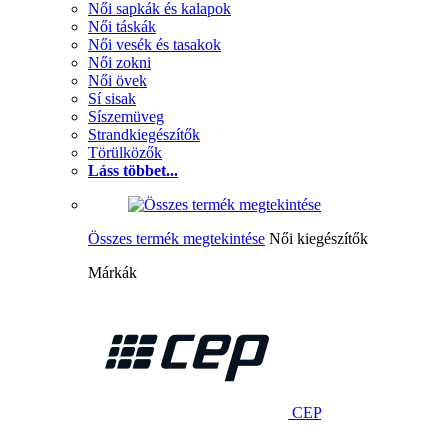
Női sapkák és kalapok
Női táskák
Női vesék és tasakok
Női zokni
Női övek
Sí sisak
Síszemüveg
Strandkiegészítők
Törülközők
Láss többet...
Összes termék megtekintése
Női kiegészítők
Márkák
CEP