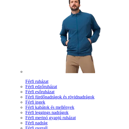
Férfi ruházat
Férfi edzőruházat
Férfi esőruházat
Férfi fürdőnadrágok és rövidnadrágok
Férfi ingek
Férfi kabátok és mellények
Férfi leggings nadrágok
Férfi merinó gyapjú ruházat
Férfi nadrág
Férfi overall