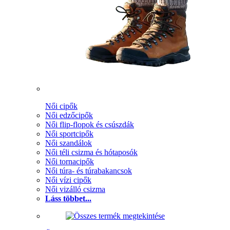
Női cipők
Női edzőcipők
Női flip-flopok és csúszdák
Női sportcipők
Női szandálok
Női téli csizma és hótaposók
Női tornacipők
Női túra- és túrabakancsok
Női vízi cipők
Női vizálló csizma
Láss többet...