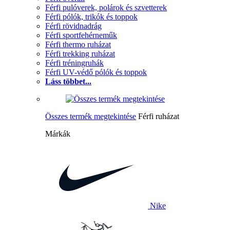
Férfi pulóverek, polárok és szvetterek
Férfi pólók, trikók és toppok
Férfi rövidnadrág
Férfi sportfehérneműk
Férfi thermo ruházat
Férfi trekking ruházat
Férfi tréningruhák
Férfi UV-védő pólók és toppok
Láss többet...
Összes termék megtekintése
Férfi ruházat
Márkák
Nike