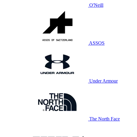
O'Neill
ASSOS
Under Armour
The North Face