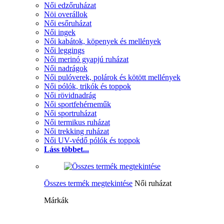
Női edzőruházat
Nöi overállok
Női esőruházat
Női ingek
Női kabátok, köpenyek és mellények
Női leggings
Női merinó gyapjú ruházat
Női nadrágok
Női pulóverek, polárok és kötött mellények
Női pólók, trikók és toppok
Női rövidnadrág
Női sportfehérneműk
Női sportruházat
Női termikus ruházat
Női trekking ruházat
Női UV-védő pólók és toppok
Láss többet...
Összes termék megtekintése
Női ruházat
Márkák