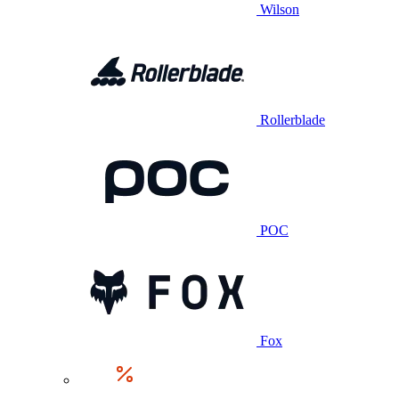
Wilson
Rollerblade
POC
Fox