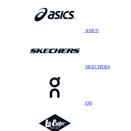
ASICS
SKECHERS
ON