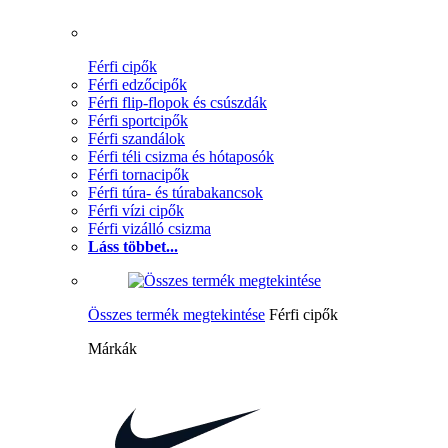
Férfi cipők
Férfi edzőcipők
Férfi flip-flopok és csúszdák
Férfi sportcipők
Férfi szandálok
Férfi téli csizma és hótaposók
Férfi tornacipők
Férfi túra- és túrabakancsok
Férfi vízi cipők
Férfi vizálló csizma
Láss többet...
Összes termék megtekintése
Férfi cipők
Márkák