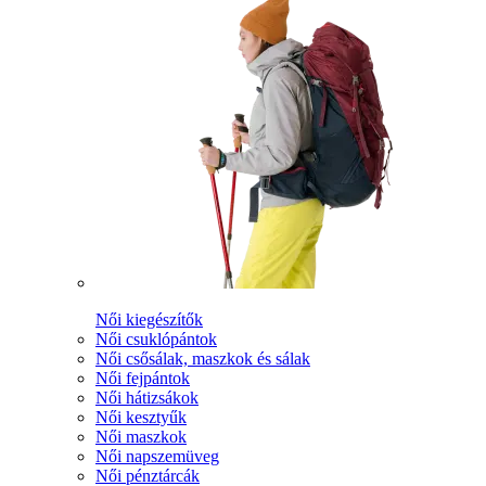
Női kiegészítők
Női csuklópántok
Női csősálak, maszkok és sálak
Női fejpántok
Női hátizsákok
Női kesztyűk
Női maszkok
Női napszemüveg
Női pénztárcák