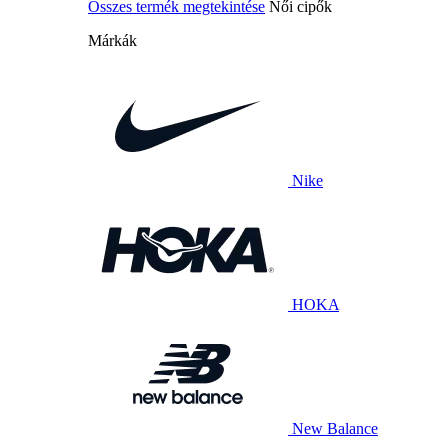
Összes termék megtekintése
Női cipők
Márkák
Nike
HOKA
New Balance