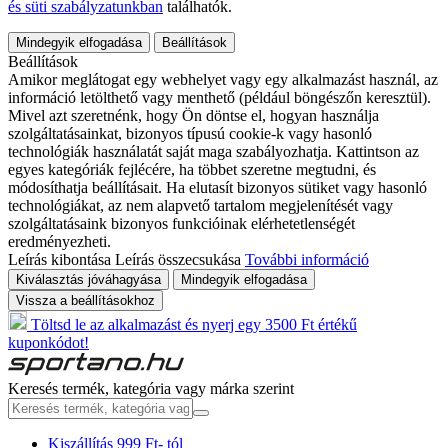
és süti szabályzatunkban
találhatók.
Mindegyik elfogadása
Beállítások
Beállítások
Amikor meglátogat egy webhelyet vagy egy alkalmazást használ, az
információ letölthető vagy menthető (például böngészőn keresztül).
Mivel azt szeretnénk, hogy Ön döntse el, hogyan használja
szolgáltatásainkat, bizonyos típusú cookie-k vagy hasonló
technológiák használatát saját maga szabályozhatja. Kattintson az
egyes kategóriák fejlécére, ha többet szeretne megtudni, és
módosíthatja beállításait. Ha elutasít bizonyos sütiket vagy hasonló
technológiákat, az nem alapvető tartalom megjelenítését vagy
szolgáltatásaink bizonyos funkcióinak elérhetetlenségét
eredményezheti.
Leírás kibontása
Leírás összecsukása
További információ
Kiválasztás jóváhagyása
Mindegyik elfogadása
Vissza a beállításokhoz
Töltsd le az alkalmazást és nyerj egy 3500 Ft értékű
kuponkódot!
Keresés termék, kategória vagy márka szerint
Kiszállítás 999 Ft- tól