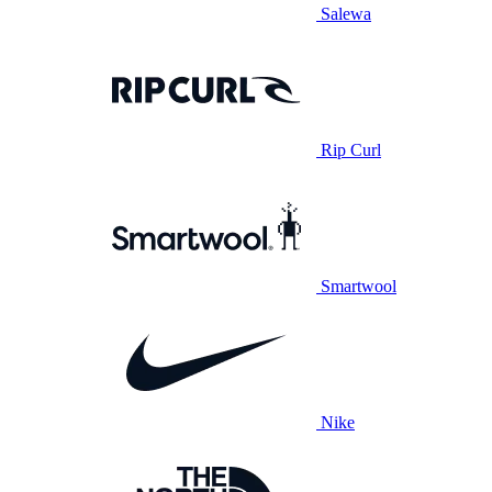
Salewa
Rip Curl
Smartwool
Nike