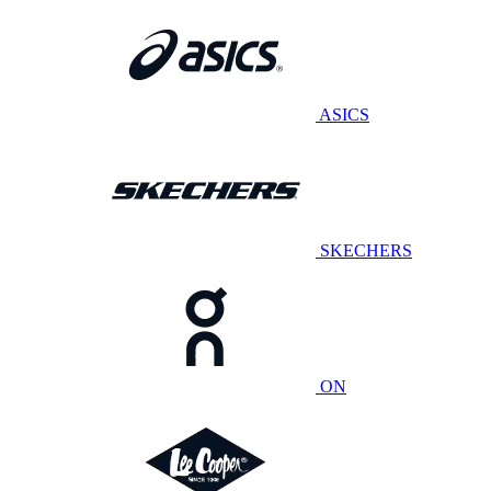
ASICS
SKECHERS
ON