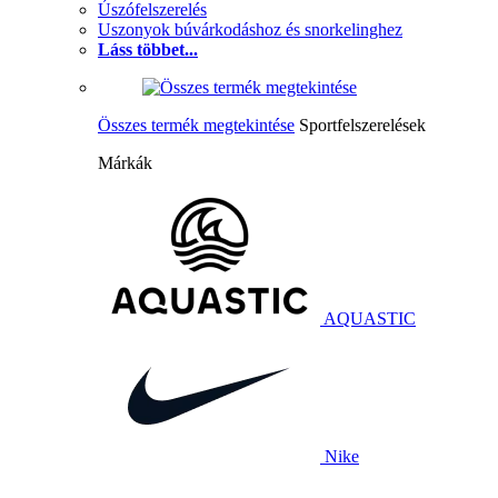
Úszófelszerelés
Uszonyok búvárkodáshoz és snorkelinghez
Láss többet...
Összes termék megtekintése
Sportfelszerelések
Márkák
AQUASTIC
Nike