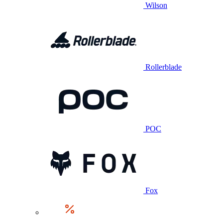
Wilson
Rollerblade
POC
Fox