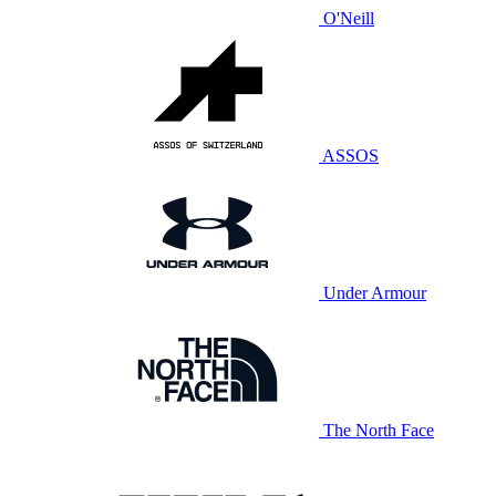
O'Neill
ASSOS
Under Armour
The North Face