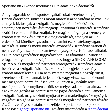
Sportano.hu - Gondoskodunk az Ön adatainak védelméről
A legmagasabb szintű sportszolgáltatásokat szeretnénk nyújtani.
Ennek érdekében sütiket és mobil hirdetési azonosítókat használunk,
amelyek biztosítják a szolgáltatás megfelelő működését, és
amennyiben hozzájárulását megadja, analitikai és hirdetés személyre
szabási célokra is felhasználjuk. Ez magában foglalja a személyre
szabott tartalmak és hirdetések megjelenítését, amelyek az Ön
érdeklődési köreihez igazodnak, valamint ezek hatékonyságának
mérését. A sütik és mobil hirdetési azonosítók személyre szabott és
nem személyre szabott reklámtevékenységekhez is felhasználhatók -
az Ön beleegyezésének függvényében. Ha rákattint a „Mindent
elfogadok” gombra, hozzájárul ahhoz, hogy a SPORTANO.COM
Sp. z o.o. és megbízható partnerei feldolgozzák személyes adatait,
beleértve a szolgáltatásban és azon kívül megjelenő személyre
szabott hirdetéseket is. Ha nem szeretné megadni a hozzájárulást,
szeretné korlátozni annak terjedelmét, vagy vissza szeretné vonni
már megadott hozzájárulását, kérjük, lépjen a „Beállítások”
menüpontra. Amennyiben a sütik személyes adatokat tartalmaznak,
azok feldolgozása az adminisztrátor jogos érdekén alapul, amely a
szolgáltatások magas szintű nyújtását és a marketingtevékenységek
végzését szolgálja az adminisztrátor és megbízható partnerei részére.
Az Ön személyes adatainak kezelője a Sportano.com Sp. z o.o.
Kapcsolat:
gdpr@sportano.hu
. További információk a
Adatvédelmi