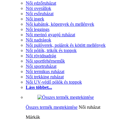
Női edzőruházat
Nöi overállok
Női esőruházat
Női ingek
Női kabátok, köpenyek és mellények
Női leggings
Női merinó gyapjú ruházat
Női nadrágok
Női pulóverek, polárok és kötött mellények
Női pólók, trikók és toppok
Női rövidnadrág
Női sportfehérneműk
Női sportruházat
Női termikus ruházat
Női trekking ruházat
Női UV-védő pólók és toppok
Láss többet...
Összes termék megtekintése
Női ruházat
Márkák