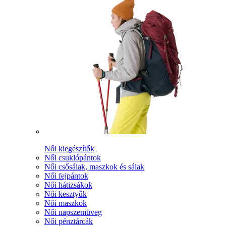
Női kiegészítők
Női csuklópántok
Női csősálak, maszkok és sálak
Női fejpántok
Női hátizsákok
Női kesztyűk
Női maszkok
Női napszemüveg
Női pénztárcák