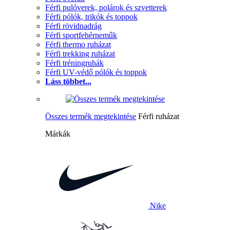
Férfi pulóverek, polárok és szvetterek
Férfi pólók, trikók és toppok
Férfi rövidnadrág
Férfi sportfehérneműk
Férfi thermo ruházat
Férfi trekking ruházat
Férfi tréningruhák
Férfi UV-védő pólók és toppok
Láss többet...
Összes termék megtekintése
Férfi ruházat
Márkák
Nike