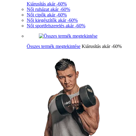
Kiárusítás akár -60%
Női ruházat akár -60%
Női cipők akár -60%
Női kiegészítők akár -60%
Női sportfelszerelés akár -60%
Összes termék megtekintése
Kiárusítás akár -60%