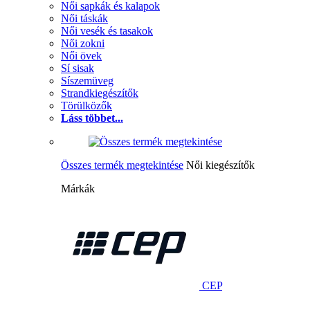
Női sapkák és kalapok
Női táskák
Női vesék és tasakok
Női zokni
Női övek
Sí sisak
Síszemüveg
Strandkiegészítők
Törülközők
Láss többet...
Összes termék megtekintése
Női kiegészítők
Márkák
CEP