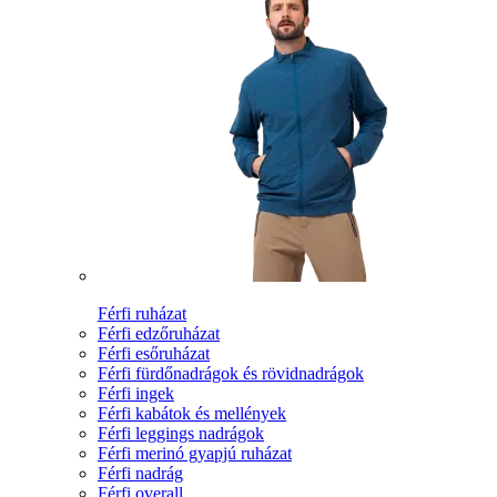
Férfi ruházat
Férfi edzőruházat
Férfi esőruházat
Férfi fürdőnadrágok és rövidnadrágok
Férfi ingek
Férfi kabátok és mellények
Férfi leggings nadrágok
Férfi merinó gyapjú ruházat
Férfi nadrág
Férfi overall