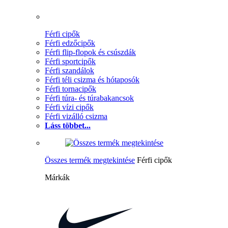
Férfi cipők
Férfi edzőcipők
Férfi flip-flopok és csúszdák
Férfi sportcipők
Férfi szandálok
Férfi téli csizma és hótaposók
Férfi tornacipők
Férfi túra- és túrabakancsok
Férfi vízi cipők
Férfi vizálló csizma
Láss többet...
Összes termék megtekintése
Férfi cipők
Márkák