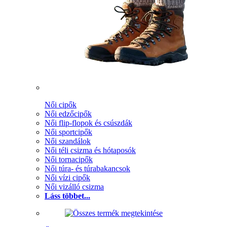
Női cipők
Női edzőcipők
Női flip-flopok és csúszdák
Női sportcipők
Női szandálok
Női téli csizma és hótaposók
Női tornacipők
Női túra- és túrabakancsok
Női vízi cipők
Női vizálló csizma
Láss többet...