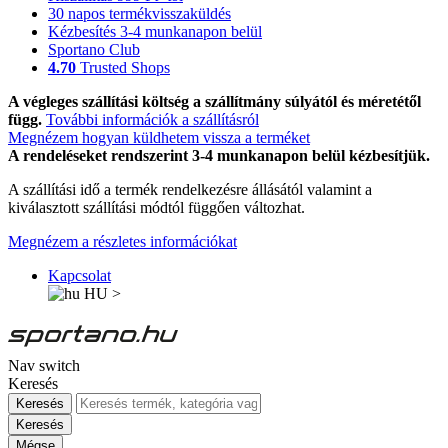
30 napos termékvisszaküldés
Kézbesítés 3-4 munkanapon belül
Sportano Club
4.70
Trusted Shops
A végleges szállítási költség a szállítmány súlyától és méretétől
függ.
További információk a szállításról
Megnézem hogyan küldhetem vissza a terméket
A rendeléseket rendszerint 3-4 munkanapon belül kézbesítjük.
A szállítási idő a termék rendelkezésre állásától valamint a
kiválasztott szállítási módtól függően változhat.
Megnézem a részletes információkat
Kapcsolat
HU
>
Nav switch
Keresés
Keresés
Keresés
Mégse