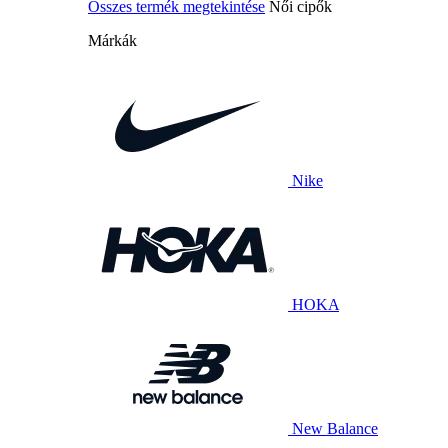
Összes termék megtekintése
Női cipők
Márkák
Nike
HOKA
New Balance