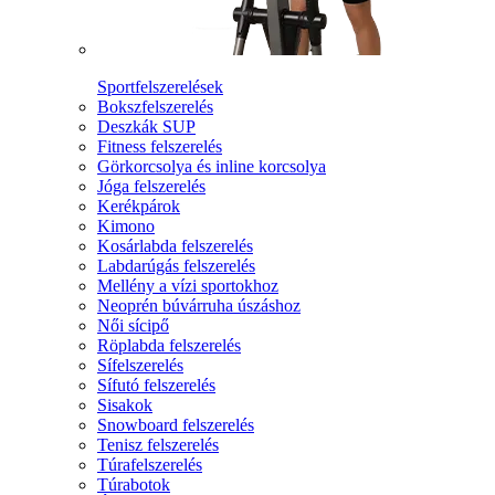
Sportfelszerelések
Bokszfelszerelés
Deszkák SUP
Fitness felszerelés
Görkorcsolya és inline korcsolya
Jóga felszerelés
Kerékpárok
Kimono
Kosárlabda felszerelés
Labdarúgás felszerelés
Mellény a vízi sportokhoz
Neoprén búvárruha úszáshoz
Női sícipő
Röplabda felszerelés
Sífelszerelés
Sífutó felszerelés
Sisakok
Snowboard felszerelés
Tenisz felszerelés
Túrafelszerelés
Túrabotok