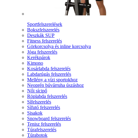
Sportfelszerelések
Bokszfelszerelés
Deszkák SUP
Fitness felszerelés
Görkorcsolya és inline korcsolya
Jóga felszerelés
Kerékpárok
Kimono
Kosárlabda felszerelés
Labdarúgás felszerelés
Mellény a vízi sportokhoz
Neoprén búvárruha úszáshoz
Női sícipő
Röplabda felszerelés
Sífelszerelés
Sífutó felszerelés
Sisakok
Snowboard felszerelés
Tenisz felszerelés
Túrafelszerelés
Túrabotok