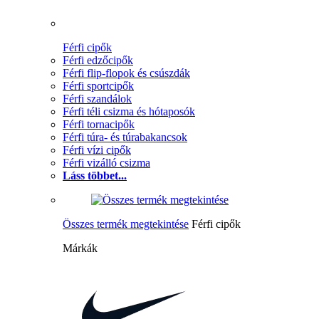
Férfi cipők
Férfi edzőcipők
Férfi flip-flopok és csúszdák
Férfi sportcipők
Férfi szandálok
Férfi téli csizma és hótaposók
Férfi tornacipők
Férfi túra- és túrabakancsok
Férfi vízi cipők
Férfi vizálló csizma
Láss többet...
Összes termék megtekintése
Férfi cipők
Márkák