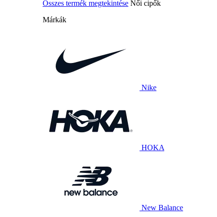
Összes termék megtekintése
Női cipők
Márkák
Nike
HOKA
New Balance