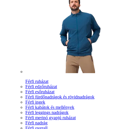
Férfi ruházat
Férfi edzőruházat
Férfi esőruházat
Férfi fürdőnadrágok és rövidnadrágok
Férfi ingek
Férfi kabátok és mellények
Férfi leggings nadrágok
Férfi merinó gyapjú ruházat
Férfi nadrág
Férfi overall