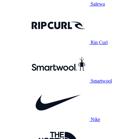
Salewa
Rip Curl
Smartwool
Nike