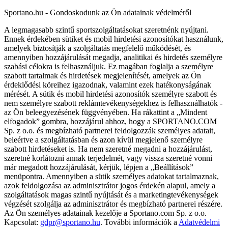
Sportano.hu - Gondoskodunk az Ön adatainak védelméről
A legmagasabb szintű sportszolgáltatásokat szeretnénk nyújtani.
Ennek érdekében sütiket és mobil hirdetési azonosítókat használunk,
amelyek biztosítják a szolgáltatás megfelelő működését, és
amennyiben hozzájárulását megadja, analitikai és hirdetés személyre
szabási célokra is felhasználjuk. Ez magában foglalja a személyre
szabott tartalmak és hirdetések megjelenítését, amelyek az Ön
érdeklődési köreihez igazodnak, valamint ezek hatékonyságának
mérését. A sütik és mobil hirdetési azonosítók személyre szabott és
nem személyre szabott reklámtevékenységekhez is felhasználhatók -
az Ön beleegyezésének függvényében. Ha rákattint a „Mindent
elfogadok” gombra, hozzájárul ahhoz, hogy a SPORTANO.COM
Sp. z o.o. és megbízható partnerei feldolgozzák személyes adatait,
beleértve a szolgáltatásban és azon kívül megjelenő személyre
szabott hirdetéseket is. Ha nem szeretné megadni a hozzájárulást,
szeretné korlátozni annak terjedelmét, vagy vissza szeretné vonni
már megadott hozzájárulását, kérjük, lépjen a „Beállítások”
menüpontra. Amennyiben a sütik személyes adatokat tartalmaznak,
azok feldolgozása az adminisztrátor jogos érdekén alapul, amely a
szolgáltatások magas szintű nyújtását és a marketingtevékenységek
végzését szolgálja az adminisztrátor és megbízható partnerei részére.
Az Ön személyes adatainak kezelője a Sportano.com Sp. z o.o.
Kapcsolat:
gdpr@sportano.hu
. További információk a
Adatvédelmi