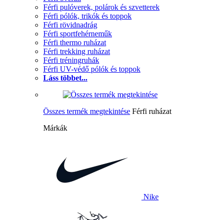
Férfi pulóverek, polárok és szvetterek
Férfi pólók, trikók és toppok
Férfi rövidnadrág
Férfi sportfehérneműk
Férfi thermo ruházat
Férfi trekking ruházat
Férfi tréningruhák
Férfi UV-védő pólók és toppok
Láss többet...
Összes termék megtekintése
Férfi ruházat
Márkák
Nike