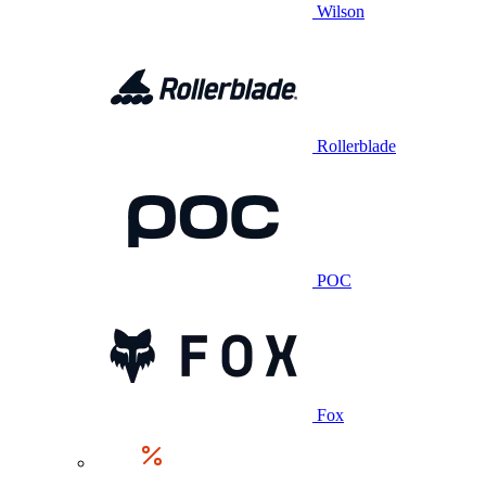
Wilson
Rollerblade
POC
Fox