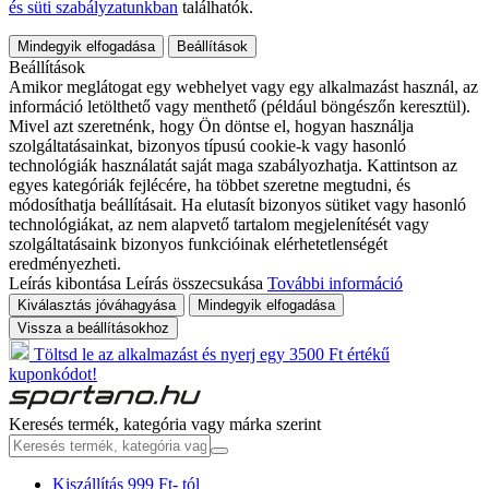
és süti szabályzatunkban
találhatók.
Mindegyik elfogadása
Beállítások
Beállítások
Amikor meglátogat egy webhelyet vagy egy alkalmazást használ, az
információ letölthető vagy menthető (például böngészőn keresztül).
Mivel azt szeretnénk, hogy Ön döntse el, hogyan használja
szolgáltatásainkat, bizonyos típusú cookie-k vagy hasonló
technológiák használatát saját maga szabályozhatja. Kattintson az
egyes kategóriák fejlécére, ha többet szeretne megtudni, és
módosíthatja beállításait. Ha elutasít bizonyos sütiket vagy hasonló
technológiákat, az nem alapvető tartalom megjelenítését vagy
szolgáltatásaink bizonyos funkcióinak elérhetetlenségét
eredményezheti.
Leírás kibontása
Leírás összecsukása
További információ
Kiválasztás jóváhagyása
Mindegyik elfogadása
Vissza a beállításokhoz
Töltsd le az alkalmazást és nyerj egy 3500 Ft értékű
kuponkódot!
Keresés termék, kategória vagy márka szerint
Kiszállítás 999 Ft- tól