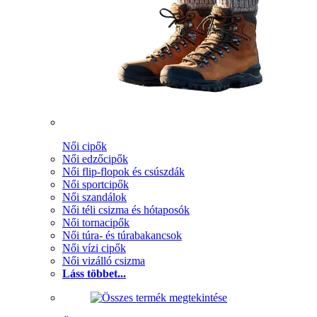
Női cipők
Női edzőcipők
Női flip-flopok és csúszdák
Női sportcipők
Női szandálok
Női téli csizma és hótaposók
Női tornacipők
Női túra- és túrabakancsok
Női vízi cipők
Női vizálló csizma
Láss többet...