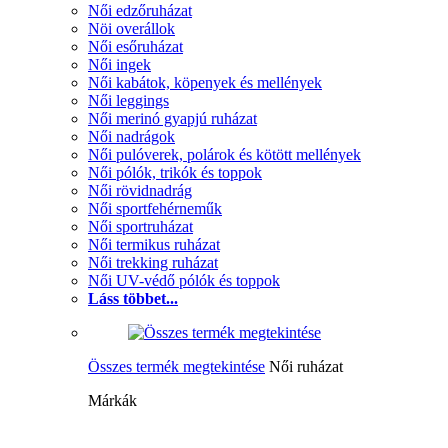
Női edzőruházat
Nöi overállok
Női esőruházat
Női ingek
Női kabátok, köpenyek és mellények
Női leggings
Női merinó gyapjú ruházat
Női nadrágok
Női pulóverek, polárok és kötött mellények
Női pólók, trikók és toppok
Női rövidnadrág
Női sportfehérneműk
Női sportruházat
Női termikus ruházat
Női trekking ruházat
Női UV-védő pólók és toppok
Láss többet...
Összes termék megtekintése
Női ruházat
Márkák