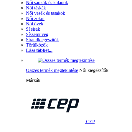
Női sapkák és kalapok
Női táskák
Női vesék és tasakok
Női zokni
Női övek
Sí sisak
Síszemüveg
Strandkiegészítők
Törülközők
Láss többet...
Összes termék megtekintése
Női kiegészítők
Márkák
CEP