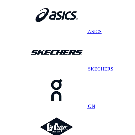
ASICS
SKECHERS
ON