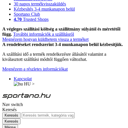
30 napos termékvisszaküldés
Kézbesítés 3-4 munkanapon belül
Sportano Club
4.70
Trusted Shops
A végleges szállítási költség a szállítmány súlyától és méretétől
függ.
További információk a szállításról
Megnézem hogyan küldhetem vissza a terméket
A rendeléseket rendszerint 3-4 munkanapon belül kézbesítjük.
A szállítási idő a termék rendelkezésre állásától valamint a
kiválasztott szállítási módtól függően változhat.
Megnézem a részletes információkat
Kapcsolat
HU
>
Nav switch
Keresés
Keresés
Keresés
Mégse