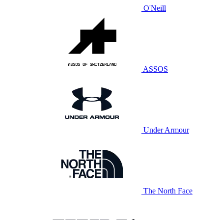
O'Neill
ASSOS
Under Armour
The North Face