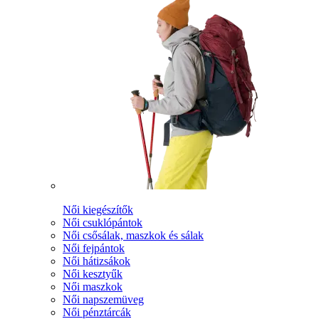
Női kiegészítők
Női csuklópántok
Női csősálak, maszkok és sálak
Női fejpántok
Női hátizsákok
Női kesztyűk
Női maszkok
Női napszemüveg
Női pénztárcák