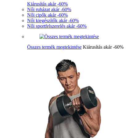
Kiárusítás akár -60%
Női ruházat akár -60%
Női cipők akár -60%
Női kiegészítők akár -60%
Női sportfelszerelés akár -60%
Összes termék megtekintése
Kiárusítás akár -60%