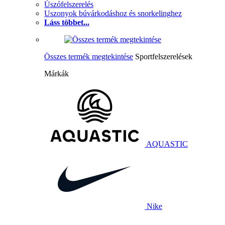
Úszófelszerelés
Uszonyok búvárkodáshoz és snorkelinghez
Láss többet...
Összes termék megtekintése
Sportfelszerelések
Márkák
AQUASTIC
Nike