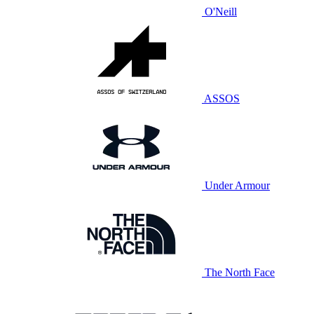
O'Neill
ASSOS
Under Armour
The North Face