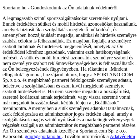
Sportano.hu - Gondoskodunk az Ön adatainak védelméről
A legmagasabb szintű sportszolgáltatásokat szeretnénk nyújtani.
Ennek érdekében sütiket és mobil hirdetési azonosítókat használunk,
amelyek biztosítják a szolgáltatás megfelelő működését, és
amennyiben hozzájárulását megadja, analitikai és hirdetés személyre
szabási célokra is felhasználjuk. Ez magában foglalja a személyre
szabott tartalmak és hirdetések megjelenítését, amelyek az Ön
érdeklődési köreihez igazodnak, valamint ezek hatékonyságának
mérését. A sütik és mobil hirdetési azonosítók személyre szabott és
nem személyre szabott reklámtevékenységekhez is felhasználhatók -
az Ön beleegyezésének függvényében. Ha rákattint a „Mindent
elfogadok” gombra, hozzájárul ahhoz, hogy a SPORTANO.COM
Sp. z o.o. és megbízható partnerei feldolgozzák személyes adatait,
beleértve a szolgáltatásban és azon kívül megjelenő személyre
szabott hirdetéseket is. Ha nem szeretné megadni a hozzájárulást,
szeretné korlátozni annak terjedelmét, vagy vissza szeretné vonni
már megadott hozzájárulását, kérjük, lépjen a „Beállítások”
menüpontra. Amennyiben a sütik személyes adatokat tartalmaznak,
azok feldolgozása az adminisztrátor jogos érdekén alapul, amely a
szolgáltatások magas szintű nyújtását és a marketingtevékenységek
végzését szolgálja az adminisztrátor és megbízható partnerei részére.
Az Ön személyes adatainak kezelője a Sportano.com Sp. z o.o.
Kapcsolat:
gdpr@sportano.hu
. További információk a
Adatvédelmi