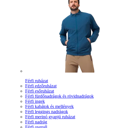
Férfi ruházat
Férfi edzőruházat
Férfi esőruházat
Férfi fürdőnadrágok és rövidnadrágok
Férfi ingek
Férfi kabátok és mellények
Férfi leggings nadrágok
Férfi merinó gyapjú ruházat
Férfi nadrág
Férfi overall