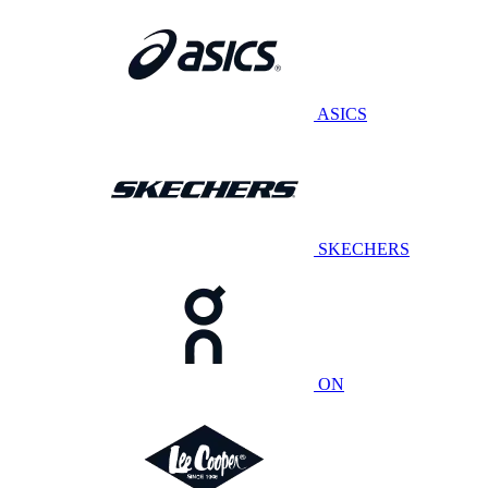
ASICS
SKECHERS
ON