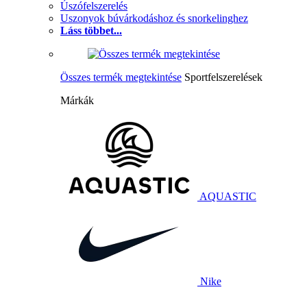
Úszófelszerelés
Uszonyok búvárkodáshoz és snorkelinghez
Láss többet...
Összes termék megtekintése
Sportfelszerelések
Márkák
AQUASTIC
Nike