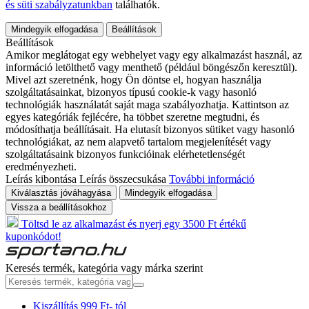
és süti szabályzatunkban
találhatók.
Mindegyik elfogadása
Beállítások
Beállítások
Amikor meglátogat egy webhelyet vagy egy alkalmazást használ, az
információ letölthető vagy menthető (például böngészőn keresztül).
Mivel azt szeretnénk, hogy Ön döntse el, hogyan használja
szolgáltatásainkat, bizonyos típusú cookie-k vagy hasonló
technológiák használatát saját maga szabályozhatja. Kattintson az
egyes kategóriák fejlécére, ha többet szeretne megtudni, és
módosíthatja beállításait. Ha elutasít bizonyos sütiket vagy hasonló
technológiákat, az nem alapvető tartalom megjelenítését vagy
szolgáltatásaink bizonyos funkcióinak elérhetetlenségét
eredményezheti.
Leírás kibontása
Leírás összecsukása
További információ
Kiválasztás jóváhagyása
Mindegyik elfogadása
Vissza a beállításokhoz
Töltsd le az alkalmazást és nyerj egy 3500 Ft értékű
kuponkódot!
Keresés termék, kategória vagy márka szerint
Kiszállítás 999 Ft- tól