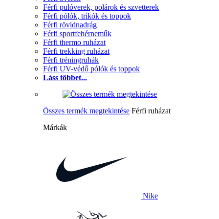
Férfi pulóverek, polárok és szvetterek
Férfi pólók, trikók és toppok
Férfi rövidnadrág
Férfi sportfehérneműk
Férfi thermo ruházat
Férfi trekking ruházat
Férfi tréningruhák
Férfi UV-védő pólók és toppok
Láss többet...
Összes termék megtekintése
Férfi ruházat
Márkák
Nike