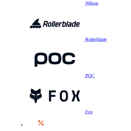
Wilson
Rollerblade
POC
Fox