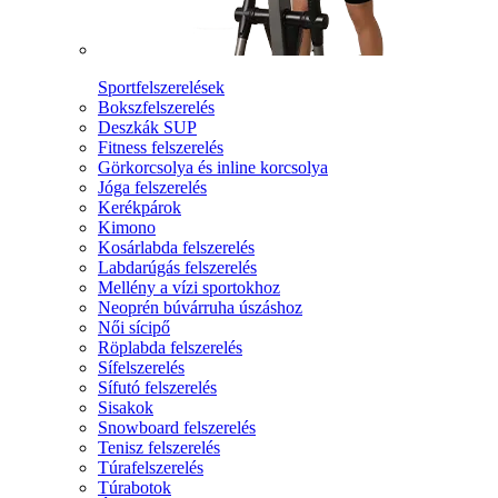
Sportfelszerelések
Bokszfelszerelés
Deszkák SUP
Fitness felszerelés
Görkorcsolya és inline korcsolya
Jóga felszerelés
Kerékpárok
Kimono
Kosárlabda felszerelés
Labdarúgás felszerelés
Mellény a vízi sportokhoz
Neoprén búvárruha úszáshoz
Női sícipő
Röplabda felszerelés
Sífelszerelés
Sífutó felszerelés
Sisakok
Snowboard felszerelés
Tenisz felszerelés
Túrafelszerelés
Túrabotok