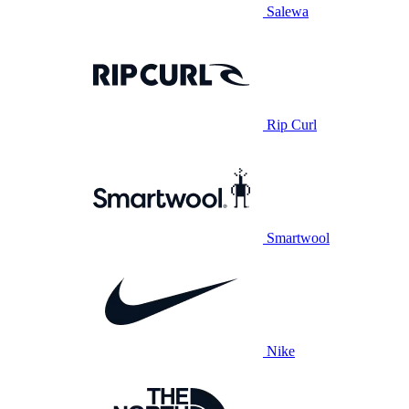
Salewa
Rip Curl
Smartwool
Nike