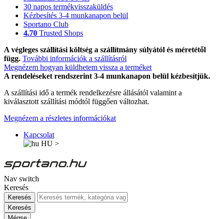
30 napos termékvisszaküldés
Kézbesítés 3-4 munkanapon belül
Sportano Club
4.70
Trusted Shops
A végleges szállítási költség a szállítmány súlyától és méretétől
függ.
További információk a szállításról
Megnézem hogyan küldhetem vissza a terméket
A rendeléseket rendszerint 3-4 munkanapon belül kézbesítjük.
A szállítási idő a termék rendelkezésre állásától valamint a
kiválasztott szállítási módtól függően változhat.
Megnézem a részletes információkat
Kapcsolat
HU
>
Nav switch
Keresés
Keresés
Keresés
Mégse