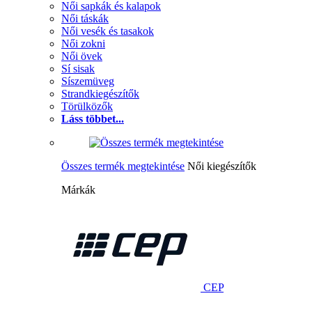
Női sapkák és kalapok
Női táskák
Női vesék és tasakok
Női zokni
Női övek
Sí sisak
Síszemüveg
Strandkiegészítők
Törülközők
Láss többet...
Összes termék megtekintése
Női kiegészítők
Márkák
CEP