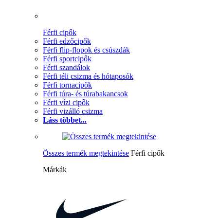
Férfi cipők
Férfi edzőcipők
Férfi flip-flopok és csúszdák
Férfi sportcipők
Férfi szandálok
Férfi téli csizma és hótaposók
Férfi tornacipők
Férfi túra- és túrabakancsok
Férfi vízi cipők
Férfi vizálló csizma
Láss többet...
Összes termék megtekintése
Férfi cipők
Márkák