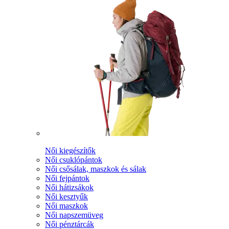
Női kiegészítők
Női csuklópántok
Női csősálak, maszkok és sálak
Női fejpántok
Női hátizsákok
Női kesztyűk
Női maszkok
Női napszemüveg
Női pénztárcák