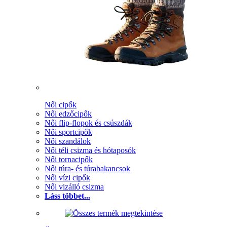
Női cipők
Női edzőcipők
Női flip-flopok és csúszdák
Női sportcipők
Női szandálok
Női téli csizma és hótaposók
Női tornacipők
Női túra- és túrabakancsok
Női vízi cipők
Női vizálló csizma
Láss többet...