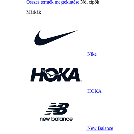
Összes termék megtekintése
Női cipők
Márkák
Nike
HOKA
New Balance