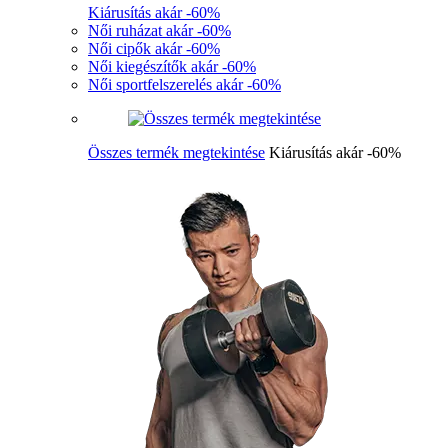
Kiárusítás akár -60%
Női ruházat akár -60%
Női cipők akár -60%
Női kiegészítők akár -60%
Női sportfelszerelés akár -60%
Összes termék megtekintése
Kiárusítás akár -60%