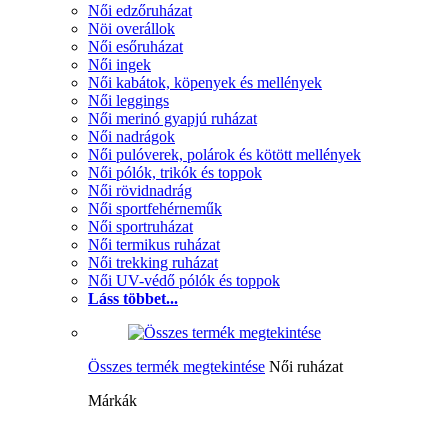
Női edzőruházat
Nöi overállok
Női esőruházat
Női ingek
Női kabátok, köpenyek és mellények
Női leggings
Női merinó gyapjú ruházat
Női nadrágok
Női pulóverek, polárok és kötött mellények
Női pólók, trikók és toppok
Női rövidnadrág
Női sportfehérneműk
Női sportruházat
Női termikus ruházat
Női trekking ruházat
Női UV-védő pólók és toppok
Láss többet...
Összes termék megtekintése
Női ruházat
Márkák