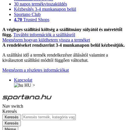
30 napos termékvisszaküldés
Kézbesítés 3-4 munkanapon belül
Sportano Club
4.70
Trusted Shops
A végleges szállítási költség a szállítmány súlyától és méretétől
függ.
További információk a szállításról
Megnézem hogyan küldhetem vissza a terméket
A rendeléseket rendszerint 3-4 munkanapon belül kézbesítjük.
A szállítási idő a termék rendelkezésre állásától valamint a
kiválasztott szállítási módtól függően változhat.
Megnézem a részletes információkat
Kapcsolat
HU
>
Nav switch
Keresés
Keresés
Keresés
Mégse