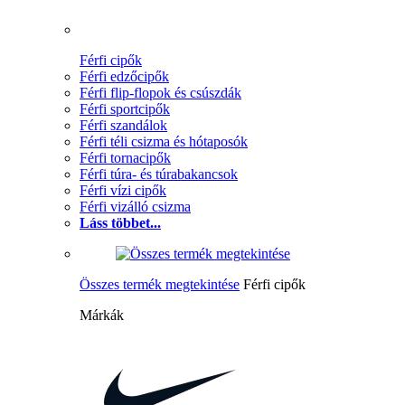
Férfi cipők
Férfi edzőcipők
Férfi flip-flopok és csúszdák
Férfi sportcipők
Férfi szandálok
Férfi téli csizma és hótaposók
Férfi tornacipők
Férfi túra- és túrabakancsok
Férfi vízi cipők
Férfi vizálló csizma
Láss többet...
Összes termék megtekintése
Férfi cipők
Márkák