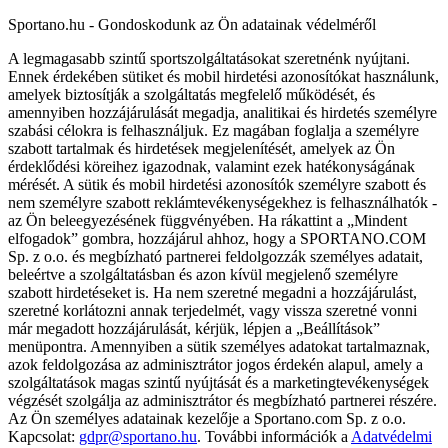
Sportano.hu - Gondoskodunk az Ön adatainak védelméről
A legmagasabb szintű sportszolgáltatásokat szeretnénk nyújtani.
Ennek érdekében sütiket és mobil hirdetési azonosítókat használunk,
amelyek biztosítják a szolgáltatás megfelelő működését, és
amennyiben hozzájárulását megadja, analitikai és hirdetés személyre
szabási célokra is felhasználjuk. Ez magában foglalja a személyre
szabott tartalmak és hirdetések megjelenítését, amelyek az Ön
érdeklődési köreihez igazodnak, valamint ezek hatékonyságának
mérését. A sütik és mobil hirdetési azonosítók személyre szabott és
nem személyre szabott reklámtevékenységekhez is felhasználhatók -
az Ön beleegyezésének függvényében. Ha rákattint a „Mindent
elfogadok” gombra, hozzájárul ahhoz, hogy a SPORTANO.COM
Sp. z o.o. és megbízható partnerei feldolgozzák személyes adatait,
beleértve a szolgáltatásban és azon kívül megjelenő személyre
szabott hirdetéseket is. Ha nem szeretné megadni a hozzájárulást,
szeretné korlátozni annak terjedelmét, vagy vissza szeretné vonni
már megadott hozzájárulását, kérjük, lépjen a „Beállítások”
menüpontra. Amennyiben a sütik személyes adatokat tartalmaznak,
azok feldolgozása az adminisztrátor jogos érdekén alapul, amely a
szolgáltatások magas szintű nyújtását és a marketingtevékenységek
végzését szolgálja az adminisztrátor és megbízható partnerei részére.
Az Ön személyes adatainak kezelője a Sportano.com Sp. z o.o.
Kapcsolat:
gdpr@sportano.hu
. További információk a
Adatvédelmi