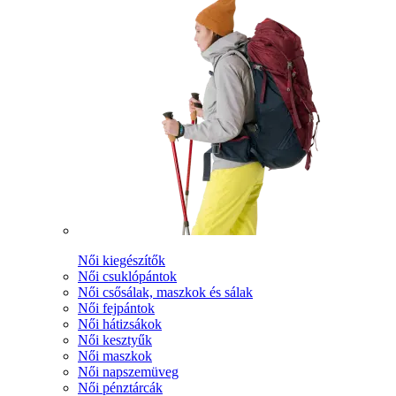
Női kiegészítők
Női csuklópántok
Női csősálak, maszkok és sálak
Női fejpántok
Női hátizsákok
Női kesztyűk
Női maszkok
Női napszemüveg
Női pénztárcák