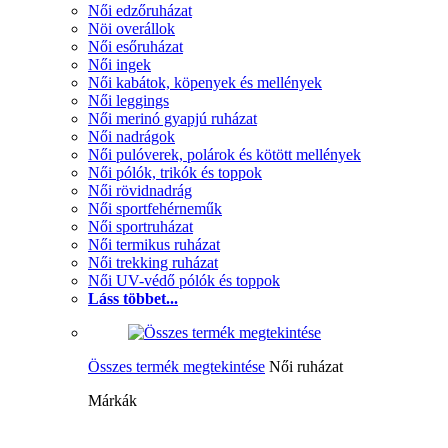
Női edzőruházat
Nöi overállok
Női esőruházat
Női ingek
Női kabátok, köpenyek és mellények
Női leggings
Női merinó gyapjú ruházat
Női nadrágok
Női pulóverek, polárok és kötött mellények
Női pólók, trikók és toppok
Női rövidnadrág
Női sportfehérneműk
Női sportruházat
Női termikus ruházat
Női trekking ruházat
Női UV-védő pólók és toppok
Láss többet...
Összes termék megtekintése
Női ruházat
Márkák