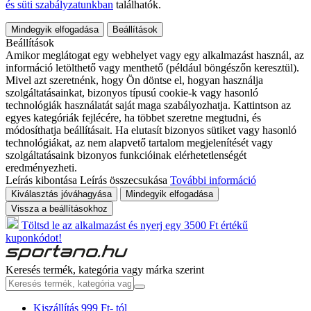
és süti szabályzatunkban
találhatók.
Mindegyik elfogadása
Beállítások
Beállítások
Amikor meglátogat egy webhelyet vagy egy alkalmazást használ, az
információ letölthető vagy menthető (például böngészőn keresztül).
Mivel azt szeretnénk, hogy Ön döntse el, hogyan használja
szolgáltatásainkat, bizonyos típusú cookie-k vagy hasonló
technológiák használatát saját maga szabályozhatja. Kattintson az
egyes kategóriák fejlécére, ha többet szeretne megtudni, és
módosíthatja beállításait. Ha elutasít bizonyos sütiket vagy hasonló
technológiákat, az nem alapvető tartalom megjelenítését vagy
szolgáltatásaink bizonyos funkcióinak elérhetetlenségét
eredményezheti.
Leírás kibontása
Leírás összecsukása
További információ
Kiválasztás jóváhagyása
Mindegyik elfogadása
Vissza a beállításokhoz
Töltsd le az alkalmazást és nyerj egy 3500 Ft értékű
kuponkódot!
Keresés termék, kategória vagy márka szerint
Kiszállítás 999 Ft- tól