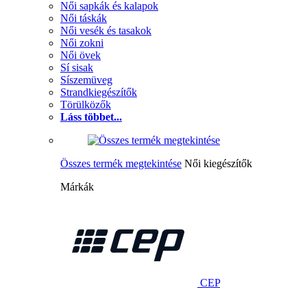
Női sapkák és kalapok
Női táskák
Női vesék és tasakok
Női zokni
Női övek
Sí sisak
Síszemüveg
Strandkiegészítők
Törülközők
Láss többet...
Összes termék megtekintése
Női kiegészítők
Márkák
CEP