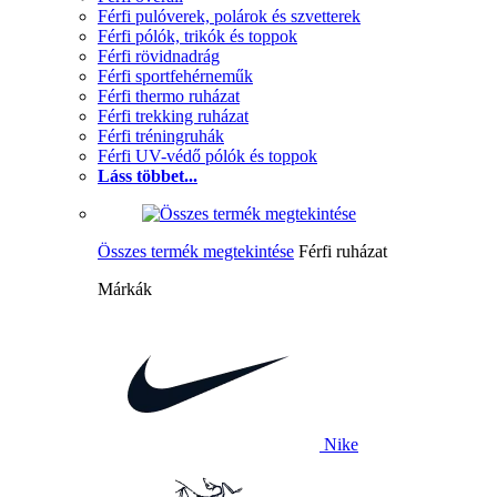
Férfi pulóverek, polárok és szvetterek
Férfi pólók, trikók és toppok
Férfi rövidnadrág
Férfi sportfehérneműk
Férfi thermo ruházat
Férfi trekking ruházat
Férfi tréningruhák
Férfi UV-védő pólók és toppok
Láss többet...
Összes termék megtekintése
Férfi ruházat
Márkák
Nike