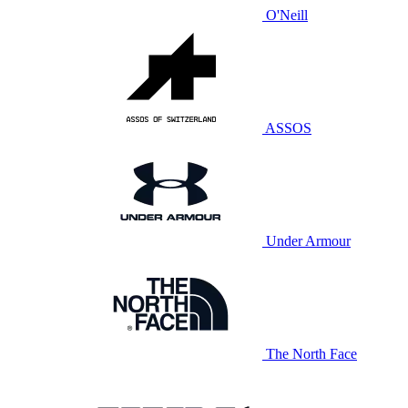
O'Neill
ASSOS
Under Armour
The North Face