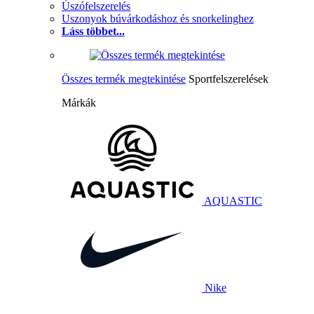
Úszófelszerelés
Uszonyok búvárkodáshoz és snorkelinghez
Láss többet...
Összes termék megtekintése
Sportfelszerelések
Márkák
AQUASTIC
Nike