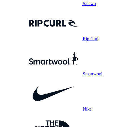
Salewa
Rip Curl
Smartwool
Nike