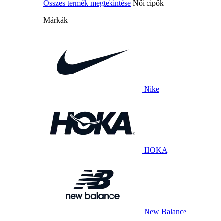
Összes termék megtekintése
Női cipők
Márkák
Nike
HOKA
New Balance