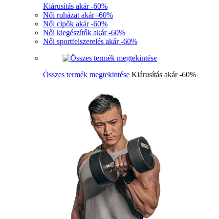
Kiárusítás akár -60%
Női ruházat akár -60%
Női cipők akár -60%
Női kiegészítők akár -60%
Női sportfelszerelés akár -60%
Összes termék megtekintése
Kiárusítás akár -60%