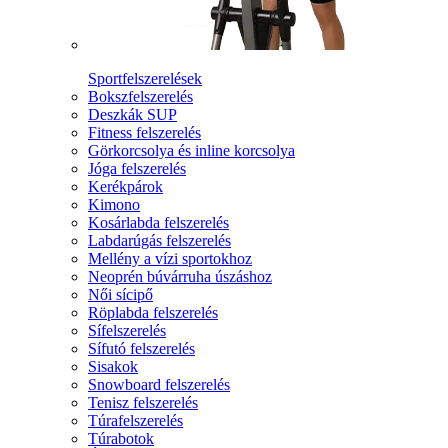
Sportfelszerelések
Bokszfelszerelés
Deszkák SUP
Fitness felszerelés
Görkorcsolya és inline korcsolya
Jóga felszerelés
Kerékpárok
Kimono
Kosárlabda felszerelés
Labdarúgás felszerelés
Mellény a vízi sportokhoz
Neoprén búvárruha úszáshoz
Női sícipő
Röplabda felszerelés
Sífelszerelés
Sífutó felszerelés
Sisakok
Snowboard felszerelés
Tenisz felszerelés
Túrafelszerelés
Túrabotok