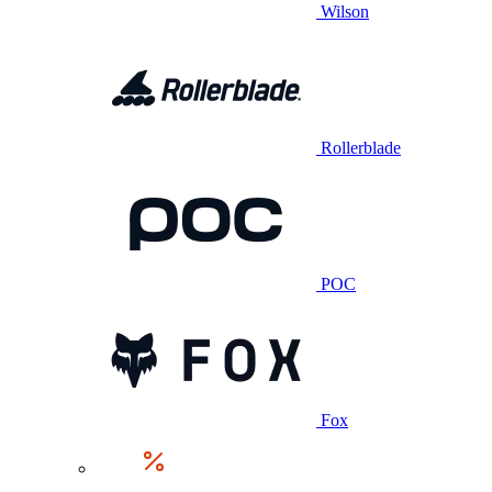
Wilson
Rollerblade
POC
Fox