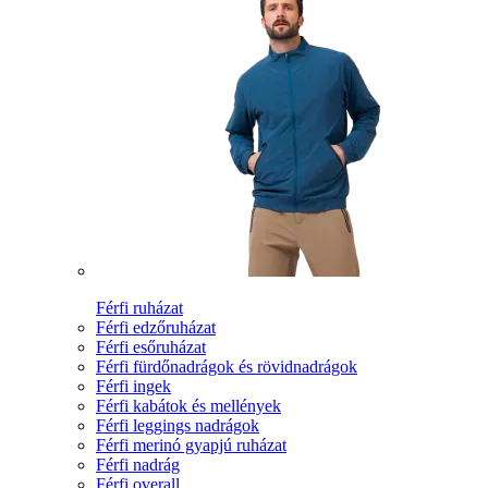
Férfi ruházat
Férfi edzőruházat
Férfi esőruházat
Férfi fürdőnadrágok és rövidnadrágok
Férfi ingek
Férfi kabátok és mellények
Férfi leggings nadrágok
Férfi merinó gyapjú ruházat
Férfi nadrág
Férfi overall