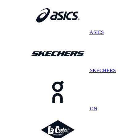
ASICS
SKECHERS
ON