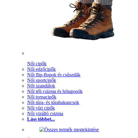
Női cipők
Női edzőcipők
Női flip-flopok és csúszdák
Női sportcipők
Női szandálok
Női téli csizma és hótaposók
Női tornacipők
Női túra- és túrabakancsok
Női vízi cipők
Női vizálló csizma
Láss többet...