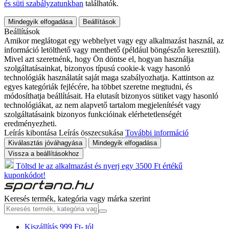
és süti szabályzatunkban
találhatók.
Mindegyik elfogadása
Beállítások
Beállítások
Amikor meglátogat egy webhelyet vagy egy alkalmazást használ, az
információ letölthető vagy menthető (például böngészőn keresztül).
Mivel azt szeretnénk, hogy Ön döntse el, hogyan használja
szolgáltatásainkat, bizonyos típusú cookie-k vagy hasonló
technológiák használatát saját maga szabályozhatja. Kattintson az
egyes kategóriák fejlécére, ha többet szeretne megtudni, és
módosíthatja beállításait. Ha elutasít bizonyos sütiket vagy hasonló
technológiákat, az nem alapvető tartalom megjelenítését vagy
szolgáltatásaink bizonyos funkcióinak elérhetetlenségét
eredményezheti.
Leírás kibontása
Leírás összecsukása
További információ
Kiválasztás jóváhagyása
Mindegyik elfogadása
Vissza a beállításokhoz
Töltsd le az alkalmazást és nyerj egy 3500 Ft értékű
kuponkódot!
Keresés termék, kategória vagy márka szerint
Kiszállítás 999 Ft- tól