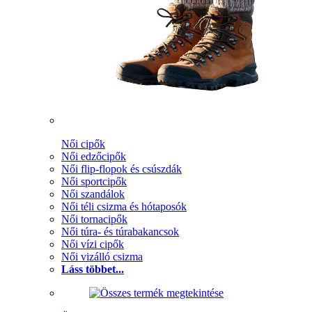
Női cipők
Női edzőcipők
Női flip-flopok és csúszdák
Női sportcipők
Női szandálok
Női téli csizma és hótaposók
Női tornacipők
Női túra- és túrabakancsok
Női vízi cipők
Női vizálló csizma
Láss többet...