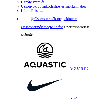
Úszófelszerelés
Uszonyok búvárkodáshoz és snorkelinghez
Láss többet...
Összes termék megtekintése
Sportfelszerelések
Márkák
AQUASTIC
Nike