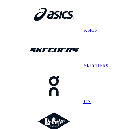
ASICS
SKECHERS
ON