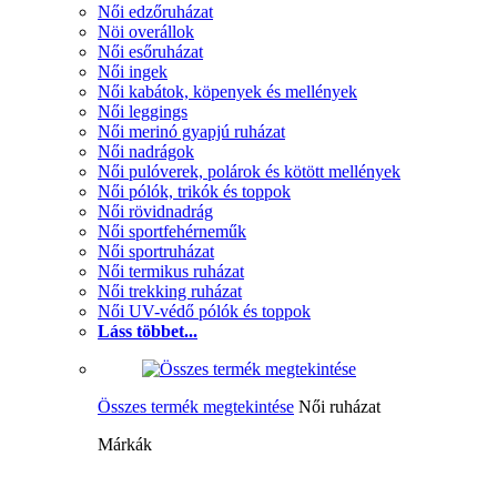
Női edzőruházat
Nöi overállok
Női esőruházat
Női ingek
Női kabátok, köpenyek és mellények
Női leggings
Női merinó gyapjú ruházat
Női nadrágok
Női pulóverek, polárok és kötött mellények
Női pólók, trikók és toppok
Női rövidnadrág
Női sportfehérneműk
Női sportruházat
Női termikus ruházat
Női trekking ruházat
Női UV-védő pólók és toppok
Láss többet...
Összes termék megtekintése
Női ruházat
Márkák