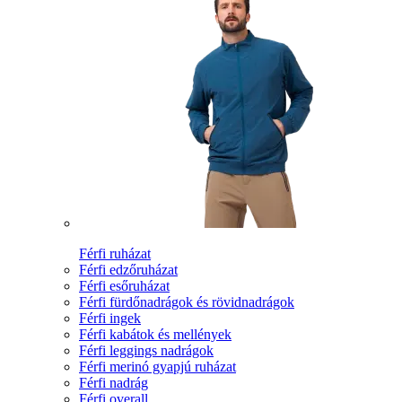
Férfi ruházat
Férfi edzőruházat
Férfi esőruházat
Férfi fürdőnadrágok és rövidnadrágok
Férfi ingek
Férfi kabátok és mellények
Férfi leggings nadrágok
Férfi merinó gyapjú ruházat
Férfi nadrág
Férfi overall