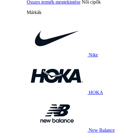
Összes termék megtekintése
Női cipők
Márkák
Nike
HOKA
New Balance