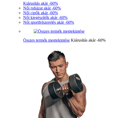
Kiárusítás akár -60%
Női ruházat akár -60%
Női cipők akár -60%
Női kiegészítők akár -60%
Női sportfelszerelés akár -60%
Összes termék megtekintése
Kiárusítás akár -60%