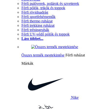
Férfi pulóverek, polárok és szvetterek
Férfi pólók, trikók és toppok
Férfi rövidnadrág
Férfi sportfehérneműk
Férfi thermo ruházat
Férfi trekking ruházat
Férfi tréningruhák
Férfi UV-védő pólók és toppok
Láss többet...
Összes termék megtekintése
Férfi ruházat
Márkák
Nike