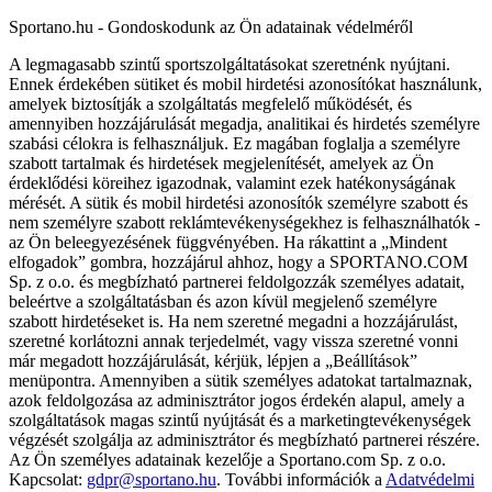
Sportano.hu - Gondoskodunk az Ön adatainak védelméről
A legmagasabb szintű sportszolgáltatásokat szeretnénk nyújtani.
Ennek érdekében sütiket és mobil hirdetési azonosítókat használunk,
amelyek biztosítják a szolgáltatás megfelelő működését, és
amennyiben hozzájárulását megadja, analitikai és hirdetés személyre
szabási célokra is felhasználjuk. Ez magában foglalja a személyre
szabott tartalmak és hirdetések megjelenítését, amelyek az Ön
érdeklődési köreihez igazodnak, valamint ezek hatékonyságának
mérését. A sütik és mobil hirdetési azonosítók személyre szabott és
nem személyre szabott reklámtevékenységekhez is felhasználhatók -
az Ön beleegyezésének függvényében. Ha rákattint a „Mindent
elfogadok” gombra, hozzájárul ahhoz, hogy a SPORTANO.COM
Sp. z o.o. és megbízható partnerei feldolgozzák személyes adatait,
beleértve a szolgáltatásban és azon kívül megjelenő személyre
szabott hirdetéseket is. Ha nem szeretné megadni a hozzájárulást,
szeretné korlátozni annak terjedelmét, vagy vissza szeretné vonni
már megadott hozzájárulását, kérjük, lépjen a „Beállítások”
menüpontra. Amennyiben a sütik személyes adatokat tartalmaznak,
azok feldolgozása az adminisztrátor jogos érdekén alapul, amely a
szolgáltatások magas szintű nyújtását és a marketingtevékenységek
végzését szolgálja az adminisztrátor és megbízható partnerei részére.
Az Ön személyes adatainak kezelője a Sportano.com Sp. z o.o.
Kapcsolat:
gdpr@sportano.hu
. További információk a
Adatvédelmi