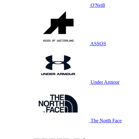
O'Neill
ASSOS
Under Armour
The North Face