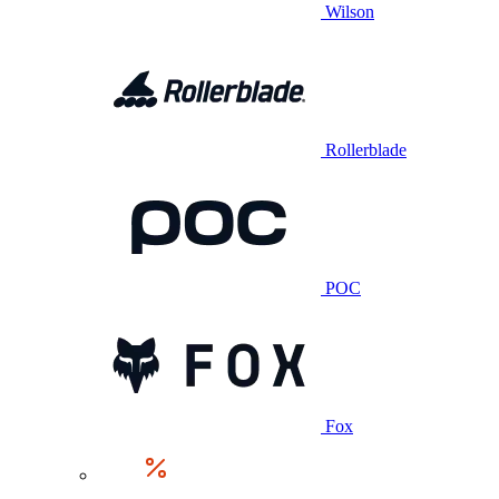
Wilson
Rollerblade
POC
Fox