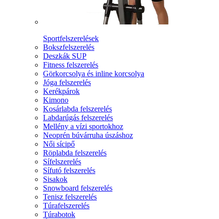
Sportfelszerelések
Bokszfelszerelés
Deszkák SUP
Fitness felszerelés
Görkorcsolya és inline korcsolya
Jóga felszerelés
Kerékpárok
Kimono
Kosárlabda felszerelés
Labdarúgás felszerelés
Mellény a vízi sportokhoz
Neoprén búvárruha úszáshoz
Női sícipő
Röplabda felszerelés
Sífelszerelés
Sífutó felszerelés
Sisakok
Snowboard felszerelés
Tenisz felszerelés
Túrafelszerelés
Túrabotok