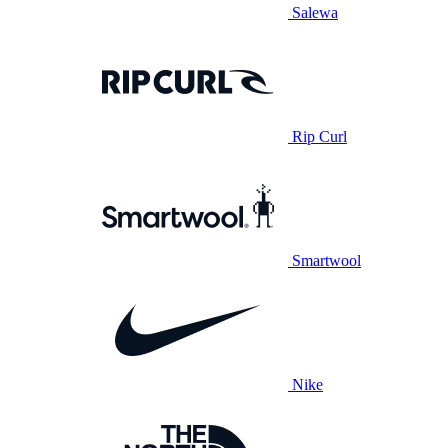
Salewa
Rip Curl
Smartwool
Nike