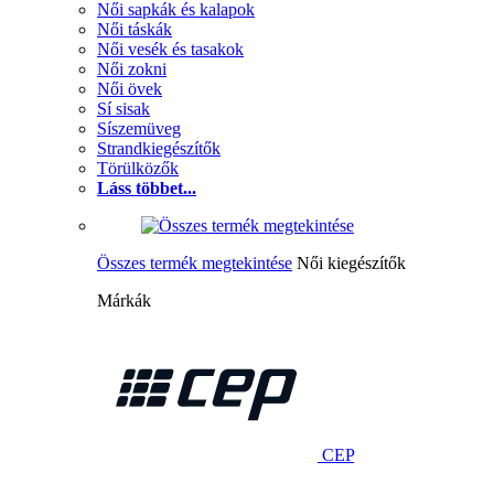
Női sapkák és kalapok
Női táskák
Női vesék és tasakok
Női zokni
Női övek
Sí sisak
Síszemüveg
Strandkiegészítők
Törülközők
Láss többet...
Összes termék megtekintése
Női kiegészítők
Márkák
CEP