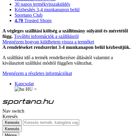
30 napos termékvisszaküldés
Kézbesítés 3-4 munkanapon belül
Sportano Club
4.70
Trusted Shops
A végleges szállítási költség a szállítmány súlyától és méretétől
függ.
További információk a szállításról
Megnézem hogyan küldhetem vissza a terméket
A rendeléseket rendszerint 3-4 munkanapon belül kézbesítjük.
A szállítási idő a termék rendelkezésre állásától valamint a
kiválasztott szállítási módtól függően változhat.
Megnézem a részletes információkat
Kapcsolat
HU
>
Nav switch
Keresés
Keresés
Keresés
Mégse