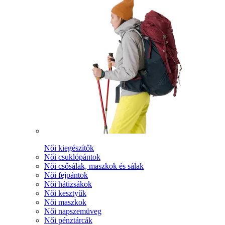
Női kiegészítők
Női csuklópántok
Női csősálak, maszkok és sálak
Női fejpántok
Női hátizsákok
Női kesztyűk
Női maszkok
Női napszemüveg
Női pénztárcák