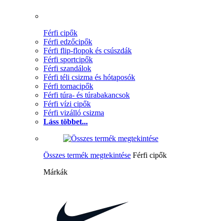
Férfi cipők
Férfi edzőcipők
Férfi flip-flopok és csúszdák
Férfi sportcipők
Férfi szandálok
Férfi téli csizma és hótaposók
Férfi tornacipők
Férfi túra- és túrabakancsok
Férfi vízi cipők
Férfi vizálló csizma
Láss többet...
Összes termék megtekintése
Férfi cipők
Márkák