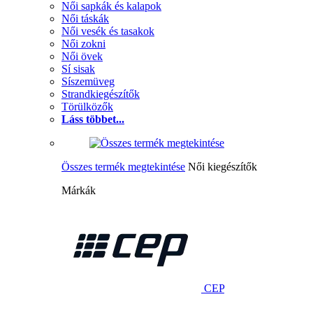
Női sapkák és kalapok
Női táskák
Női vesék és tasakok
Női zokni
Női övek
Sí sisak
Síszemüveg
Strandkiegészítők
Törülközők
Láss többet...
Összes termék megtekintése
Női kiegészítők
Márkák
CEP