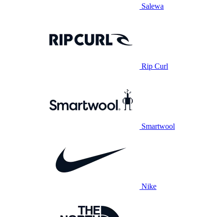
Salewa
Rip Curl
Smartwool
Nike