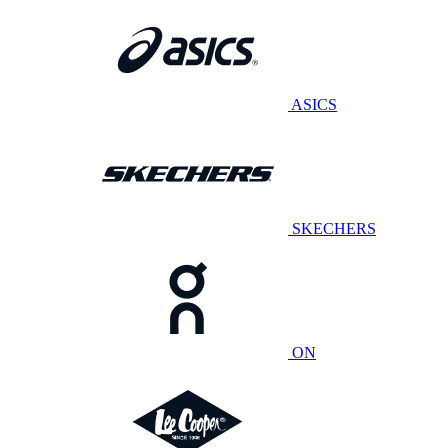
ASICS
SKECHERS
ON