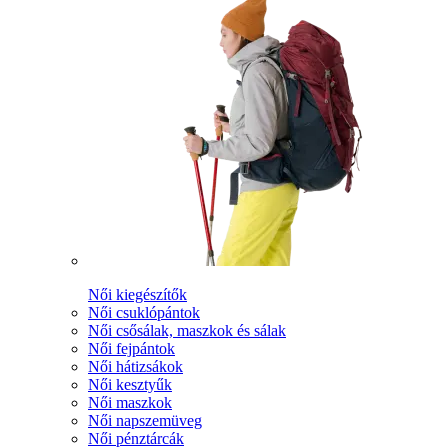
Női kiegészítők
Női csuklópántok
Női csősálak, maszkok és sálak
Női fejpántok
Női hátizsákok
Női kesztyűk
Női maszkok
Női napszemüveg
Női pénztárcák