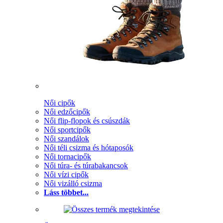
Női cipők
Női edzőcipők
Női flip-flopok és csúszdák
Női sportcipők
Női szandálok
Női téli csizma és hótaposók
Női tornacipők
Női túra- és túrabakancsok
Női vízi cipők
Női vizálló csizma
Láss többet...