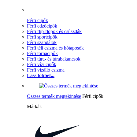
Férfi cipők
Férfi edzőcipők
Férfi flip-flopok és csúszdák
Férfi sportcipők
Férfi szandálok
Férfi téli csizma és hótaposók
Férfi tornacipők
Férfi túra- és túrabakancsok
Férfi vízi cipők
Férfi vizálló csizma
Láss többet...
Összes termék megtekintése
Férfi cipők
Márkák