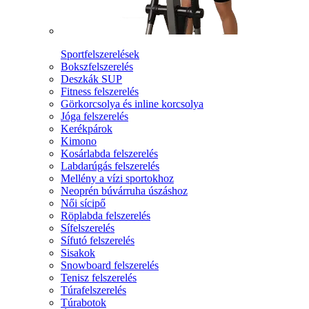
Sportfelszerelések
Bokszfelszerelés
Deszkák SUP
Fitness felszerelés
Görkorcsolya és inline korcsolya
Jóga felszerelés
Kerékpárok
Kimono
Kosárlabda felszerelés
Labdarúgás felszerelés
Mellény a vízi sportokhoz
Neoprén búvárruha úszáshoz
Női sícipő
Röplabda felszerelés
Sífelszerelés
Sífutó felszerelés
Sisakok
Snowboard felszerelés
Tenisz felszerelés
Túrafelszerelés
Túrabotok