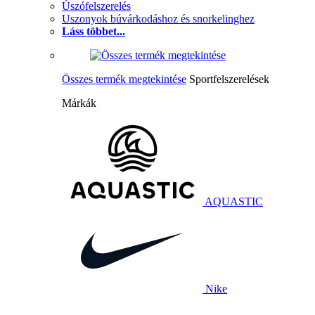
Úszófelszerelés
Uszonyok búvárkodáshoz és snorkelinghez
Láss többet...
Összes termék megtekintése
Sportfelszerelések
Márkák
AQUASTIC
Nike