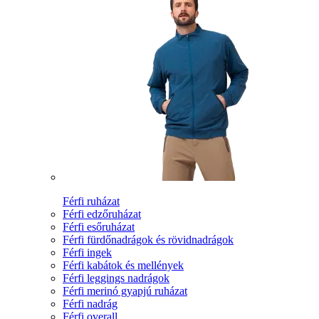
Férfi ruházat
Férfi edzőruházat
Férfi esőruházat
Férfi fürdőnadrágok és rövidnadrágok
Férfi ingek
Férfi kabátok és mellények
Férfi leggings nadrágok
Férfi merinó gyapjú ruházat
Férfi nadrág
Férfi overall