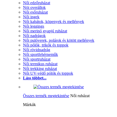
Női edzőruházat
Nöi overállok
Női esőruházat
Női ingek
Női kabátok, köpenyek és mellények
Női leggings
Női merinó gyapjú ruházat
Női nadrágok
Női pulóverek, polárok és kötött mellények
Női pólók, trikók és toppok
Női rövidnadrág
Női sportfehérneműk
Női sportruházat
Női termikus ruházat
Női trekking ruházat
Női UV-védő pólók és toppok
Láss többet...
Összes termék megtekintése
Női ruházat
Márkák