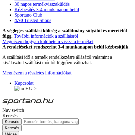
30 napos termékvisszaküldés
Kézbesítés 3-4 munkanapon belül
Sportano Club
4.70
Trusted Shops
A végleges szállítási költség a szállítmány súlyától és méretétől
függ.
További információk a szállításról
Megnézem hogyan küldhetem vissza a terméket
A rendeléseket rendszerint 3-4 munkanapon belül kézbesítjük.
A szállítási idő a termék rendelkezésre állásától valamint a
kiválasztott szállítási módtól függően változhat.
Megnézem a részletes információkat
Kapcsolat
HU
>
Nav switch
Keresés
Keresés
Keresés
Mégse