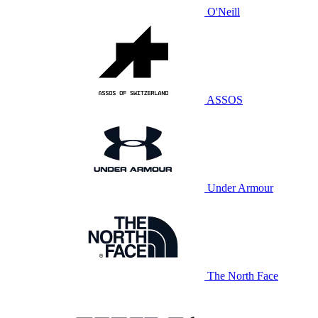
O'Neill
ASSOS
Under Armour
The North Face