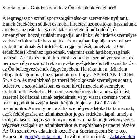
Sportano.hu - Gondoskodunk az Ön adatainak védelméről
A legmagasabb szintű sportszolgáltatásokat szeretnénk nyújtani.
Ennek érdekében sütiket és mobil hirdetési azonosítókat használunk,
amelyek biztosítják a szolgáltatás megfelelő működését, és
amennyiben hozzájárulását megadja, analitikai és hirdetés személyre
szabási célokra is felhasználjuk. Ez magában foglalja a személyre
szabott tartalmak és hirdetések megjelenítését, amelyek az Ön
érdeklődési köreihez igazodnak, valamint ezek hatékonyságának
mérését. A sütik és mobil hirdetési azonosítók személyre szabott és
nem személyre szabott reklámtevékenységekhez is felhasználhatók -
az Ön beleegyezésének függvényében. Ha rákattint a „Mindent
elfogadok” gombra, hozzájárul ahhoz, hogy a SPORTANO.COM
Sp. z o.o. és megbízható partnerei feldolgozzák személyes adatait,
beleértve a szolgáltatásban és azon kívül megjelenő személyre
szabott hirdetéseket is. Ha nem szeretné megadni a hozzájárulást,
szeretné korlátozni annak terjedelmét, vagy vissza szeretné vonni
már megadott hozzájárulását, kérjük, lépjen a „Beállítások”
menüpontra. Amennyiben a sütik személyes adatokat tartalmaznak,
azok feldolgozása az adminisztrátor jogos érdekén alapul, amely a
szolgáltatások magas szintű nyújtását és a marketingtevékenységek
végzését szolgálja az adminisztrátor és megbízható partnerei részére.
Az Ön személyes adatainak kezelője a Sportano.com Sp. z o.o.
Kapcsolat:
gdpr@sportano.hu
. További információk a
Adatvédelmi