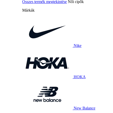
Összes termék megtekintése
Női cipők
Márkák
Nike
HOKA
New Balance