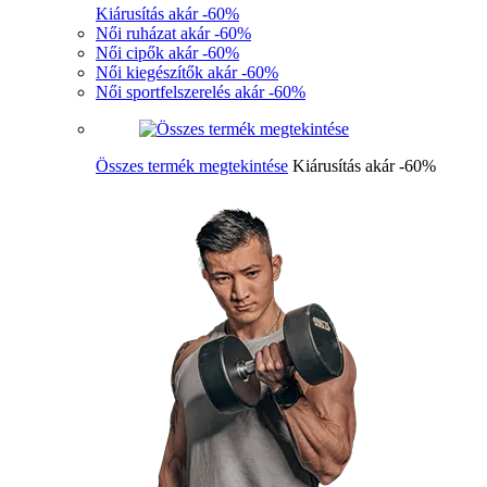
Kiárusítás akár -60%
Női ruházat akár -60%
Női cipők akár -60%
Női kiegészítők akár -60%
Női sportfelszerelés akár -60%
Összes termék megtekintése
Kiárusítás akár -60%