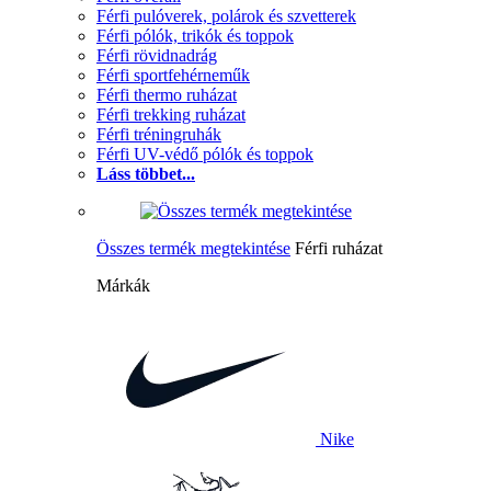
Férfi pulóverek, polárok és szvetterek
Férfi pólók, trikók és toppok
Férfi rövidnadrág
Férfi sportfehérneműk
Férfi thermo ruházat
Férfi trekking ruházat
Férfi tréningruhák
Férfi UV-védő pólók és toppok
Láss többet...
Összes termék megtekintése
Férfi ruházat
Márkák
Nike