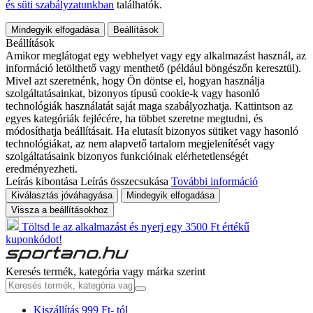
és süti szabályzatunkban
találhatók.
Mindegyik elfogadása
Beállítások
Beállítások
Amikor meglátogat egy webhelyet vagy egy alkalmazást használ, az
információ letölthető vagy menthető (például böngészőn keresztül).
Mivel azt szeretnénk, hogy Ön döntse el, hogyan használja
szolgáltatásainkat, bizonyos típusú cookie-k vagy hasonló
technológiák használatát saját maga szabályozhatja. Kattintson az
egyes kategóriák fejlécére, ha többet szeretne megtudni, és
módosíthatja beállításait. Ha elutasít bizonyos sütiket vagy hasonló
technológiákat, az nem alapvető tartalom megjelenítését vagy
szolgáltatásaink bizonyos funkcióinak elérhetetlenségét
eredményezheti.
Leírás kibontása
Leírás összecsukása
További információ
Kiválasztás jóváhagyása
Mindegyik elfogadása
Vissza a beállításokhoz
Töltsd le az alkalmazást és nyerj egy 3500 Ft értékű
kuponkódot!
Keresés termék, kategória vagy márka szerint
Kiszállítás 999 Ft- tól