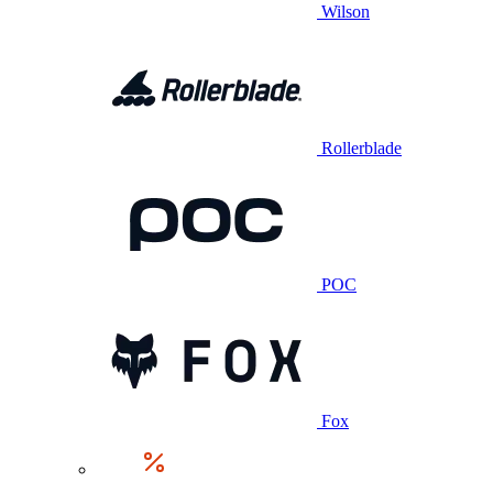
Wilson
Rollerblade
POC
Fox