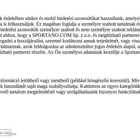
k érdekében sütiket és mobil hirdetési azonosítókat használunk, amelye
ra is felhasználjuk. Ez magában foglalja a személyre szabott tartalmak 
hirdetési azonosítók személyre szabott és nem személyre szabott rekl
l ahhoz, hogy a SPORTANO.COM Sp. z o.o. és megbízható partnerei fel
gadni a hozzájárulást, szeretné korlátozni annak terjedelmét, vagy viss
almaznak, azok feldolgozása az adminisztrátor jogos érdekén alapul, am
ízható partnerei részére. Az Ön személyes adatainak kezelője a Sporta
formáció letölthető vagy menthető (például böngészőn keresztül). Mive
 használatát saját maga szabályozhatja. Kattintson az egyes kategóriák f
vető tartalom megjelenítését vagy szolgáltatásaink bizonyos funkcióina