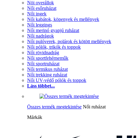
Nöi overállok
Női esőruházat
Női ingek
Női kabátok, köpenyek és mellények
Női leggings
Női merinó gyapjú ruházat
Női nadrágok
Női pulóverek, polárok és kötött mellények
Női pólók, trikók és toppok
Női rövidnadrág
Női sportfehérneműk
Női sportruházat
Női termikus ruházat
Női trekking ruházat
Női UV-védő pólók és toppok
Láss többet...
Összes termék megtekintése
Női ruházat
Márkák