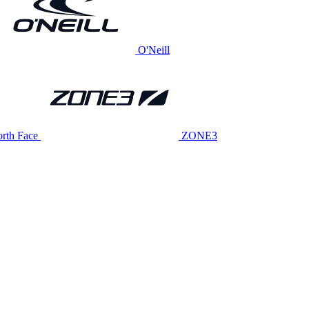
O'Neill
rth Face
ZONE3