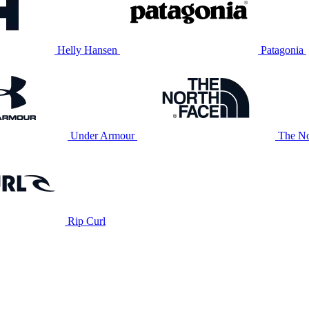
Helly Hansen
Patagonia
Under Armour
The No
Rip Curl