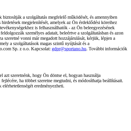
k biztosítják a szolgáltatás megfelelő működését, és amennyiben
és hirdetések megjelenítését, amelyek az Ön érdeklődési köreihez
ámtevékenységekhez is felhasználhatók - az Ön beleegyezésének
dolgozzák személyes adatait, beleértve a szolgáltatásban és azon
za szeretné vonni már megadott hozzájárulását, kérjük, lépjen a
ely a szolgáltatások magas szintű nyújtását és a
no.com Sp. z o.o. Kapcsolat:
gdpr@sportano.hu
. További információk
l azt szeretnénk, hogy Ön döntse el, hogyan használja
ejlécére, ha többet szeretne megtudni, és módosíthatja beállításait.
k elérhetetlenségét eredményezheti.