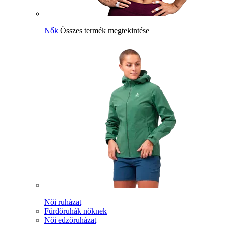
Nők
Összes termék megtekintése
Női ruházat
Fürdőruhák nőknek
Női edzőruházat