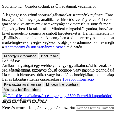
Sportano.hu - Gondoskodunk az Ön adatainak védelméről
A legmagasabb szintű sportszolgáltatásokat szeretnénk nyújtani. Enne
hozzájárulását megadja, analitikai és hirdetés személyre szabási célok
igazodnak, valamint ezek hatékonyságának mérését. A sütik és mobil 
függvényében. Ha rákattint a „Mindent elfogadok” gombra, hozzájáru
kívül megjelenő személyre szabott hirdetéseket is. Ha nem szeretné me
„Beállítások” menüpontra. Amennyiben a sütik személyes adatokat tart
marketingtevékenységek végzését szolgálja az adminisztrátor és megb
a
Adatvédelmi és süti szabályzatunkban
találhatók.
Mindegyik elfogadása
Beállítások
Beállítások
Amikor meglátogat egy webhelyet vagy egy alkalmazást használ, az in
szolgáltatásainkat, bizonyos típusú cookie-k vagy hasonló technológiák
Ha elutasít bizonyos sütiket vagy hasonló technológiákat, az nem alap
Leírás kibontása
Leírás összecsukása
További információ
Kiválasztás jóváhagyása
Mindegyik elfogadása
Vissza a beállításokhoz
Töltsd le az alkalmazást és nyerj egy 3500 Ft értékű kuponkódot!
Keresés termék, kategória vagy márka szerint