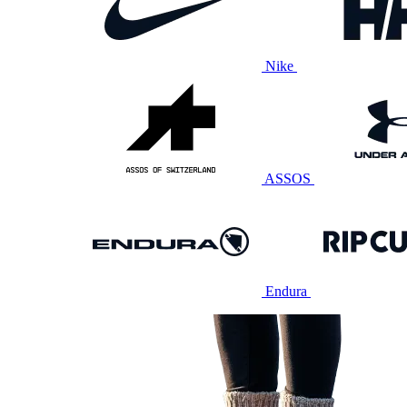
Nike
ASSOS
Endura