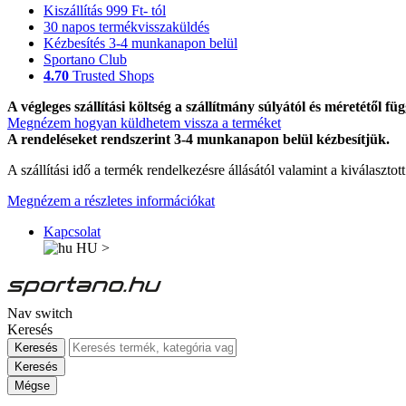
Kiszállítás 999 Ft- tól
30 napos termékvisszaküldés
Kézbesítés 3-4 munkanapon belül
Sportano Club
4.70
Trusted Shops
A végleges szállítási költség a szállítmány súlyától és méretétől füg
Megnézem hogyan küldhetem vissza a terméket
A rendeléseket rendszerint 3-4 munkanapon belül kézbesítjük.
A szállítási idő a termék rendelkezésre állásától valamint a kiválasztot
Megnézem a részletes információkat
Kapcsolat
HU
>
Nav switch
Keresés
Keresés
Keresés
Mégse