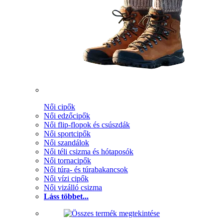
Női cipők
Női edzőcipők
Női flip-flopok és csúszdák
Női sportcipők
Női szandálok
Női téli csizma és hótaposók
Női tornacipők
Női túra- és túrabakancsok
Női vízi cipők
Női vizálló csizma
Láss többet...