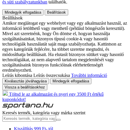
és süti szabályzatunkban
találhatók.
Mindegyik elfogadása
Beállítások
Beállítások
Amikor meglátogat egy webhelyet vagy egy alkalmazást használ, az
információ letölthető vagy menthető (például böngészőn keresztül).
Mivel azt szeretnénk, hogy Ön döntse el, hogyan használja
szolgáltatásainkat, bizonyos típusú cookie-k vagy hasonló
technológiák használatát saját maga szabályozhatja. Kattintson az
egyes kategóriák fejlécére, ha többet szeretne megtudni, és
módosíthatja beállításait. Ha elutasít bizonyos sütiket vagy hasonló
technológiákat, az nem alapvető tartalom megjelenítését vagy
szolgáltatásaink bizonyos funkcióinak elérhetetlenségét
eredményezheti.
Leírás kibontása
Leírás összecsukása
További információ
Kiválasztás jóváhagyása
Mindegyik elfogadása
Vissza a beállításokhoz
Töltsd le az alkalmazást és nyerj egy 3500 Ft értékű
kuponkódot!
Keresés termék, kategória vagy márka szerint
Kiszállítás 999 Ft- tól