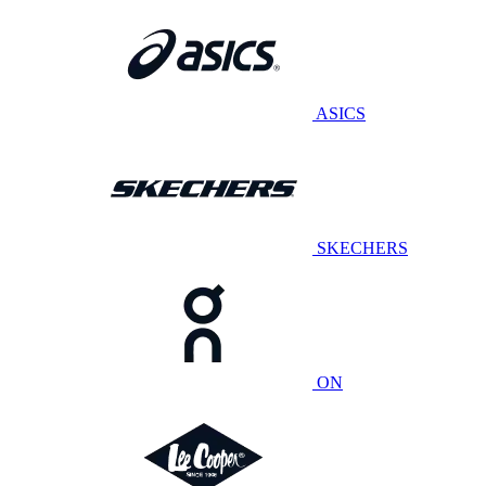
ASICS
SKECHERS
ON