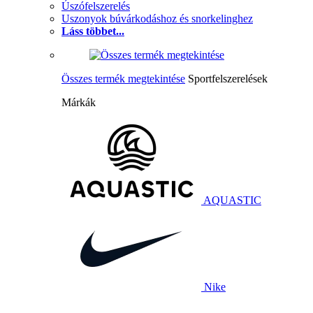
Úszófelszerelés
Uszonyok búvárkodáshoz és snorkelinghez
Láss többet...
Összes termék megtekintése
Sportfelszerelések
Márkák
AQUASTIC
Nike