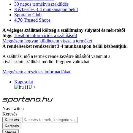
30 napos termékvisszaküldés
Kézbesítés 3-4 munkanapon belül
Sportano Club
4.70
Trusted Shops
A végleges szállítási költség a szállítmány súlyától és méretétől
függ.
További információk a szállításról
Megnézem hogyan küldhetem vissza a terméket
A rendeléseket rendszerint 3-4 munkanapon belül kézbesítjük.
A szállítási idő a termék rendelkezésre állásától valamint a
kiválasztott szállítási módtól függően változhat.
Megnézem a részletes információkat
Kapcsolat
HU
>
Nav switch
Keresés
Keresés
Keresés
Mégse