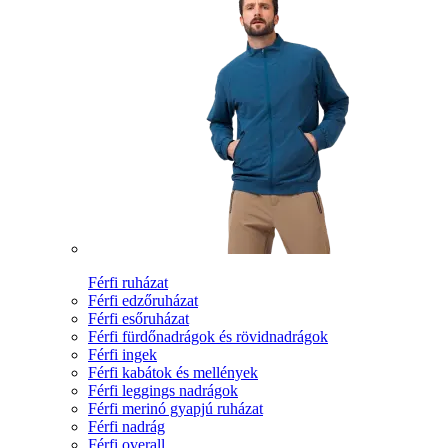
Férfi ruházat
Férfi edzőruházat
Férfi esőruházat
Férfi fürdőnadrágok és rövidnadrágok
Férfi ingek
Férfi kabátok és mellények
Férfi leggings nadrágok
Férfi merinó gyapjú ruházat
Férfi nadrág
Férfi overall