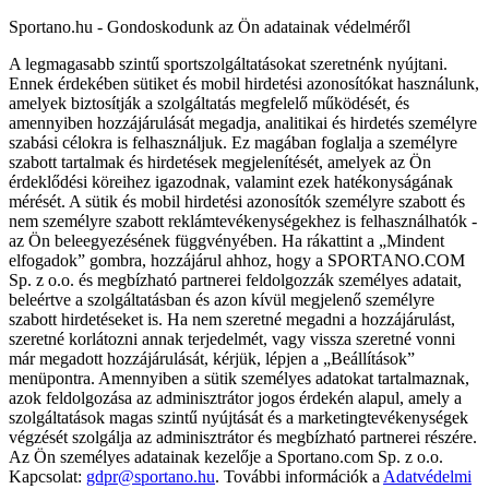
Sportano.hu - Gondoskodunk az Ön adatainak védelméről
A legmagasabb szintű sportszolgáltatásokat szeretnénk nyújtani.
Ennek érdekében sütiket és mobil hirdetési azonosítókat használunk,
amelyek biztosítják a szolgáltatás megfelelő működését, és
amennyiben hozzájárulását megadja, analitikai és hirdetés személyre
szabási célokra is felhasználjuk. Ez magában foglalja a személyre
szabott tartalmak és hirdetések megjelenítését, amelyek az Ön
érdeklődési köreihez igazodnak, valamint ezek hatékonyságának
mérését. A sütik és mobil hirdetési azonosítók személyre szabott és
nem személyre szabott reklámtevékenységekhez is felhasználhatók -
az Ön beleegyezésének függvényében. Ha rákattint a „Mindent
elfogadok” gombra, hozzájárul ahhoz, hogy a SPORTANO.COM
Sp. z o.o. és megbízható partnerei feldolgozzák személyes adatait,
beleértve a szolgáltatásban és azon kívül megjelenő személyre
szabott hirdetéseket is. Ha nem szeretné megadni a hozzájárulást,
szeretné korlátozni annak terjedelmét, vagy vissza szeretné vonni
már megadott hozzájárulását, kérjük, lépjen a „Beállítások”
menüpontra. Amennyiben a sütik személyes adatokat tartalmaznak,
azok feldolgozása az adminisztrátor jogos érdekén alapul, amely a
szolgáltatások magas szintű nyújtását és a marketingtevékenységek
végzését szolgálja az adminisztrátor és megbízható partnerei részére.
Az Ön személyes adatainak kezelője a Sportano.com Sp. z o.o.
Kapcsolat:
gdpr@sportano.hu
. További információk a
Adatvédelmi