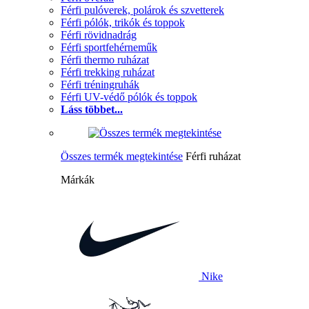
Férfi pulóverek, polárok és szvetterek
Férfi pólók, trikók és toppok
Férfi rövidnadrág
Férfi sportfehérneműk
Férfi thermo ruházat
Férfi trekking ruházat
Férfi tréningruhák
Férfi UV-védő pólók és toppok
Láss többet...
Összes termék megtekintése
Férfi ruházat
Márkák
Nike