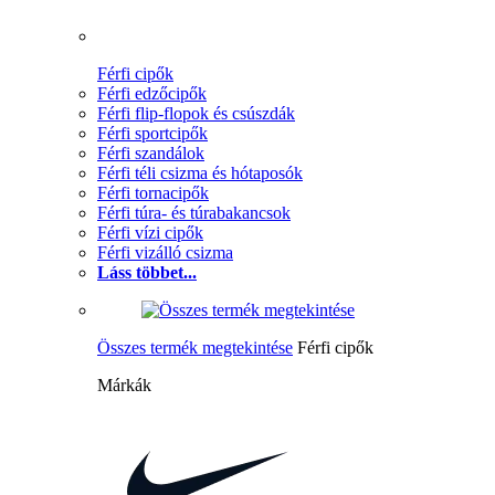
Férfi cipők
Férfi edzőcipők
Férfi flip-flopok és csúszdák
Férfi sportcipők
Férfi szandálok
Férfi téli csizma és hótaposók
Férfi tornacipők
Férfi túra- és túrabakancsok
Férfi vízi cipők
Férfi vizálló csizma
Láss többet...
Összes termék megtekintése
Férfi cipők
Márkák