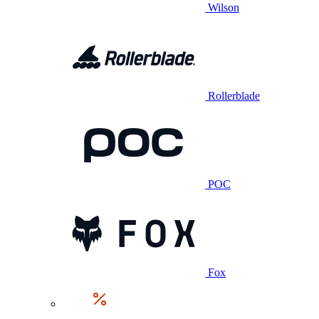
Wilson
Rollerblade
POC
Fox