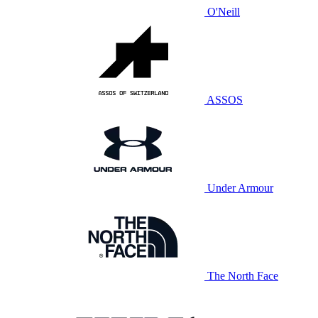
O'Neill
ASSOS
Under Armour
The North Face