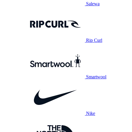
Salewa
Rip Curl
Smartwool
Nike