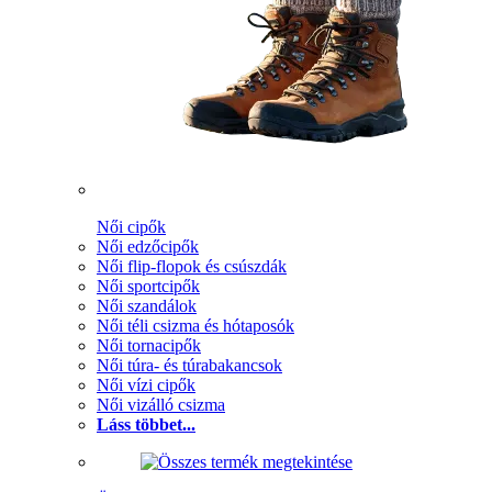
Női cipők
Női edzőcipők
Női flip-flopok és csúszdák
Női sportcipők
Női szandálok
Női téli csizma és hótaposók
Női tornacipők
Női túra- és túrabakancsok
Női vízi cipők
Női vizálló csizma
Láss többet...