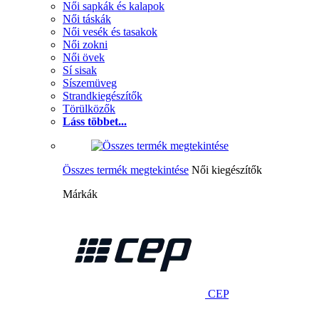
Női sapkák és kalapok
Női táskák
Női vesék és tasakok
Női zokni
Női övek
Sí sisak
Síszemüveg
Strandkiegészítők
Törülközők
Láss többet...
Összes termék megtekintése
Női kiegészítők
Márkák
CEP