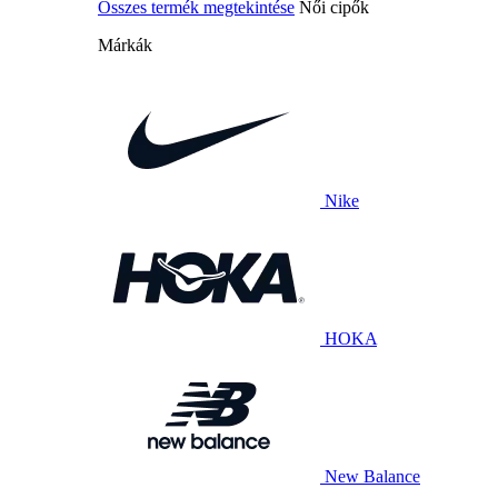
Összes termék megtekintése
Női cipők
Márkák
Nike
HOKA
New Balance