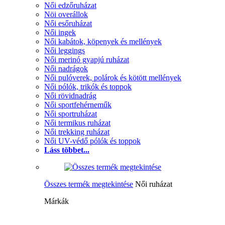
Női edzőruházat
Nöi overállok
Női esőruházat
Női ingek
Női kabátok, köpenyek és mellények
Női leggings
Női merinó gyapjú ruházat
Női nadrágok
Női pulóverek, polárok és kötött mellények
Női pólók, trikók és toppok
Női rövidnadrág
Női sportfehérneműk
Női sportruházat
Női termikus ruházat
Női trekking ruházat
Női UV-védő pólók és toppok
Láss többet...
Összes termék megtekintése
Női ruházat
Márkák