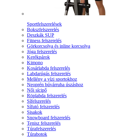
Sportfelszerelések
Bokszfelszerelés
Deszkák SUP
Fitness felszerelés
Görkorcsolya és inline korcsolya
Jóga felszerelés
Kerékpárok
Kimono
Kosárlabda felszerelés
Labdarúgás felszerelés
Mellény a vízi sportokhoz
Neoprén búvárruha úszáshoz
Női sícipő
Röplabda felszerelés
Sífelszerelés
Sífutó felszerelés
Sisakok
Snowboard felszerelés
Tenisz felszerelés
Túrafelszerelés
Túrabotok