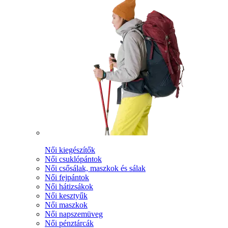
Női kiegészítők
Női csuklópántok
Női csősálak, maszkok és sálak
Női fejpántok
Női hátizsákok
Női kesztyűk
Női maszkok
Női napszemüveg
Női pénztárcák