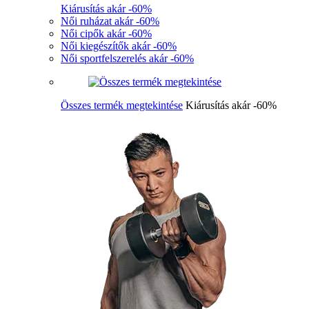
Kiárusítás akár -60%
Női ruházat akár -60%
Női cipők akár -60%
Női kiegészítők akár -60%
Női sportfelszerelés akár -60%
Összes termék megtekintése
Kiárusítás akár -60%