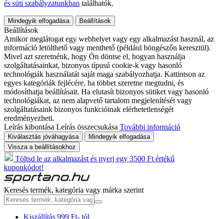
és süti szabályzatunkban
találhatók.
Mindegyik elfogadása
Beállítások
Beállítások
Amikor meglátogat egy webhelyet vagy egy alkalmazást használ, az
információ letölthető vagy menthető (például böngészőn keresztül).
Mivel azt szeretnénk, hogy Ön döntse el, hogyan használja
szolgáltatásainkat, bizonyos típusú cookie-k vagy hasonló
technológiák használatát saját maga szabályozhatja. Kattintson az
egyes kategóriák fejlécére, ha többet szeretne megtudni, és
módosíthatja beállításait. Ha elutasít bizonyos sütiket vagy hasonló
technológiákat, az nem alapvető tartalom megjelenítését vagy
szolgáltatásaink bizonyos funkcióinak elérhetetlenségét
eredményezheti.
Leírás kibontása
Leírás összecsukása
További információ
Kiválasztás jóváhagyása
Mindegyik elfogadása
Vissza a beállításokhoz
Töltsd le az alkalmazást és nyerj egy 3500 Ft értékű
kuponkódot!
Keresés termék, kategória vagy márka szerint
Kiszállítás 999 Ft- tól