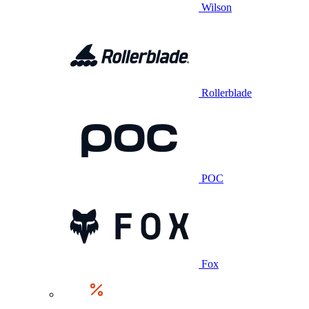
Wilson
Rollerblade
POC
Fox