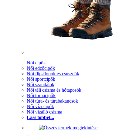
Női cipők
Női edzőcipők
Női flip-flopok és csúszdák
Női sportcipők
Női szandálok
Női téli csizma és hótaposók
Női tornacipők
Női túra- és túrabakancsok
Női vízi cipők
Női vizálló csizma
Láss többet...