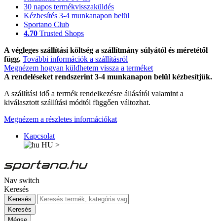
30 napos termékvisszaküldés
Kézbesítés 3-4 munkanapon belül
Sportano Club
4.70
Trusted Shops
A végleges szállítási költség a szállítmány súlyától és méretétől
függ.
További információk a szállításról
Megnézem hogyan küldhetem vissza a terméket
A rendeléseket rendszerint 3-4 munkanapon belül kézbesítjük.
A szállítási idő a termék rendelkezésre állásától valamint a
kiválasztott szállítási módtól függően változhat.
Megnézem a részletes információkat
Kapcsolat
HU
>
Nav switch
Keresés
Keresés
Keresés
Mégse