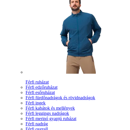
Férfi ruházat
Férfi edzőruházat
Férfi esőruházat
Férfi fürdőnadrágok és rövidnadrágok
Férfi ingek
Férfi kabátok és mellények
Férfi leggings nadrágok
Férfi merinó gyapjú ruházat
Férfi nadrág
Férfi overall