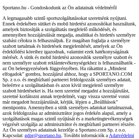
Sportano.hu - Gondoskodunk az Ön adatainak védelméről
A legmagasabb szintű sportszolgáltatásokat szeretnénk nyújtani.
Ennek érdekében sütiket és mobil hirdetési azonosítókat használunk,
amelyek biztosítják a szolgáltatás megfelelő működését, és
amennyiben hozzájárulását megadja, analitikai és hirdetés személyre
szabási célokra is felhasználjuk. Ez magában foglalja a személyre
szabott tartalmak és hirdetések megjelenítését, amelyek az Ön
érdeklődési köreihez igazodnak, valamint ezek hatékonyságának
mérését. A sütik és mobil hirdetési azonosítók személyre szabott és
nem személyre szabott reklámtevékenységekhez is felhasználhatók -
az Ön beleegyezésének függvényében. Ha rákattint a „Mindent
elfogadok” gombra, hozzájárul ahhoz, hogy a SPORTANO.COM
Sp. z o.o. és megbízható partnerei feldolgozzák személyes adatait,
beleértve a szolgáltatásban és azon kívül megjelenő személyre
szabott hirdetéseket is. Ha nem szeretné megadni a hozzájárulást,
szeretné korlátozni annak terjedelmét, vagy vissza szeretné vonni
már megadott hozzájárulását, kérjük, lépjen a „Beállítások”
menüpontra. Amennyiben a sütik személyes adatokat tartalmaznak,
azok feldolgozása az adminisztrátor jogos érdekén alapul, amely a
szolgáltatások magas szintű nyújtását és a marketingtevékenységek
végzését szolgálja az adminisztrátor és megbízható partnerei részére.
Az Ön személyes adatainak kezelője a Sportano.com Sp. z o.o.
Kapcsolat:
gdpr@sportano.hu
. További információk a
Adatvédelmi