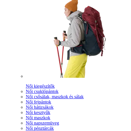
Női kiegészítők
Női csuklópántok
Női csősálak, maszkok és sálak
Női fejpántok
Női hátizsákok
Női kesztyűk
Női maszkok
Női napszemüveg
Női pénztárcák