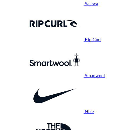
Salewa
Rip Curl
Smartwool
Nike