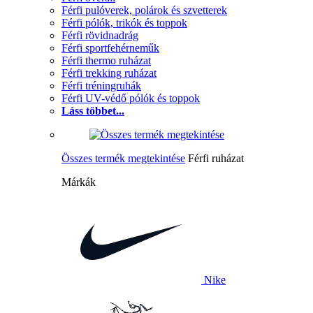
Férfi pulóverek, polárok és szvetterek
Férfi pólók, trikók és toppok
Férfi rövidnadrág
Férfi sportfehérneműk
Férfi thermo ruházat
Férfi trekking ruházat
Férfi tréningruhák
Férfi UV-védő pólók és toppok
Láss többet...
Összes termék megtekintése
Férfi ruházat
Márkák
Nike