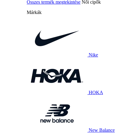
Összes termék megtekintése
Női cipők
Márkák
Nike
HOKA
New Balance