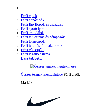
Férfi cipők
Férfi edzőcipők
Férfi flip-flopok és csúszdák
Férfi sportcipők
Férfi szandálok
Férfi téli csizma és hótaposók
Férfi tornacipők
Férfi túra- és túrabakancsok
Férfi vízi cipők
Férfi vizálló csizma
Láss többet...
Összes termék megtekintése
Férfi cipők
Márkák