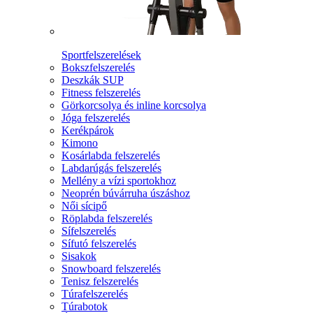
Sportfelszerelések
Bokszfelszerelés
Deszkák SUP
Fitness felszerelés
Görkorcsolya és inline korcsolya
Jóga felszerelés
Kerékpárok
Kimono
Kosárlabda felszerelés
Labdarúgás felszerelés
Mellény a vízi sportokhoz
Neoprén búvárruha úszáshoz
Női sícipő
Röplabda felszerelés
Sífelszerelés
Sífutó felszerelés
Sisakok
Snowboard felszerelés
Tenisz felszerelés
Túrafelszerelés
Túrabotok