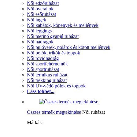
Női edzőruházat
Nöi overállok
Női esőruházat
Női ingek
Női kabátok, köpenyek és mellények
Női leggings
Női merinó gyapjú ruházat
Női nadrágok
Női pulóverek, polárok és kötött mellények
Női pólók, trikók és toppok
Női rövidnadrág
Női sportfehérneműk
Női sportruházat
Női termikus ruházat
Női trekking ruházat
Női UV-védő pólók és toppok
Láss többet...
Összes termék megtekintése
Női ruházat
Márkák