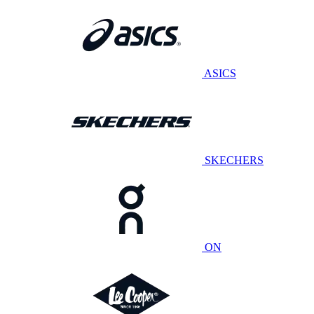
ASICS
SKECHERS
ON