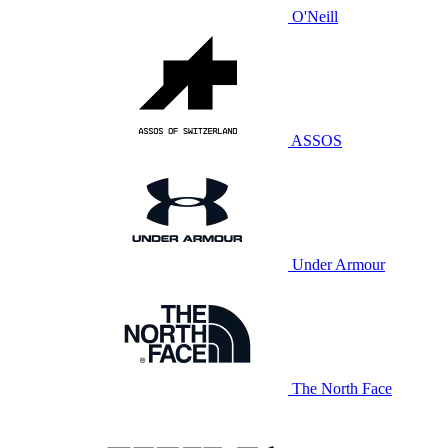
O'Neill
ASSOS
Under Armour
The North Face