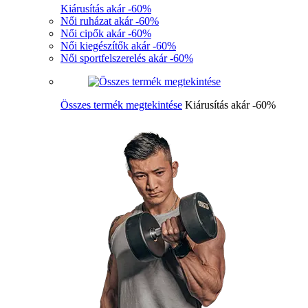
Kiárusítás akár -60%
Női ruházat akár -60%
Női cipők akár -60%
Női kiegészítők akár -60%
Női sportfelszerelés akár -60%
Összes termék megtekintése
Kiárusítás akár -60%