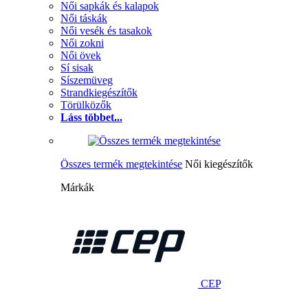
Női sapkák és kalapok
Női táskák
Női vesék és tasakok
Női zokni
Női övek
Sí sisak
Síszemüveg
Strandkiegészítők
Törülközők
Láss többet...
Összes termék megtekintése
Női kiegészítők
Márkák
CEP