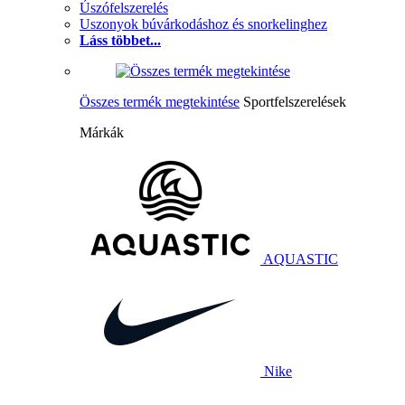
Úszófelszerelés
Uszonyok búvárkodáshoz és snorkelinghez
Láss többet...
Összes termék megtekintése
Sportfelszerelések
Márkák
AQUASTIC
Nike