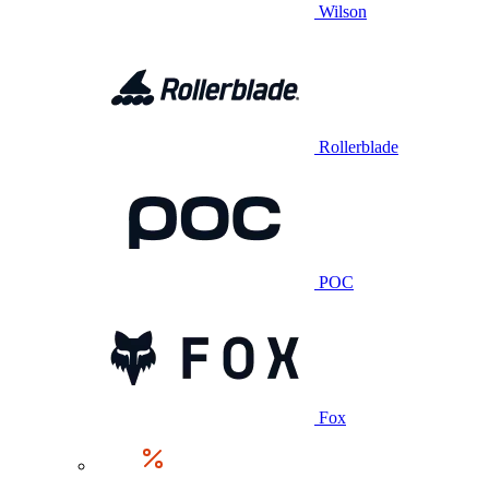
Wilson
Rollerblade
POC
Fox