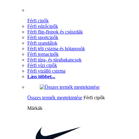
Férfi cipők
Férfi edzőcipők
Férfi flip-flopok és csúszdák
Férfi sportcipők
Férfi szandálok
Férfi téli csizma és hótaposók
Férfi tornacipők
Férfi túra- és túrabakancsok
Férfi vízi cipők
Férfi vizálló csizma
Láss többet...
Összes termék megtekintése
Férfi cipők
Márkák