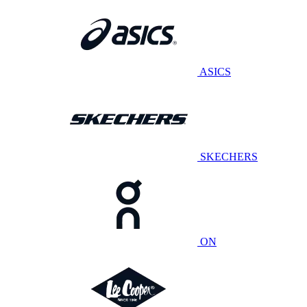
ASICS
SKECHERS
ON