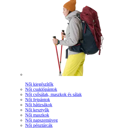
Női kiegészítők
Női csuklópántok
Női csősálak, maszkok és sálak
Női fejpántok
Női hátizsákok
Női kesztyűk
Női maszkok
Női napszemüveg
Női pénztárcák