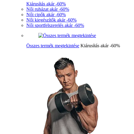
Kiárusítás akár -60%
Női ruházat akár -60%
Női cipők akár -60%
Női kiegészítők akár -60%
Női sportfelszerelés akár -60%
Összes termék megtekintése
Kiárusítás akár -60%