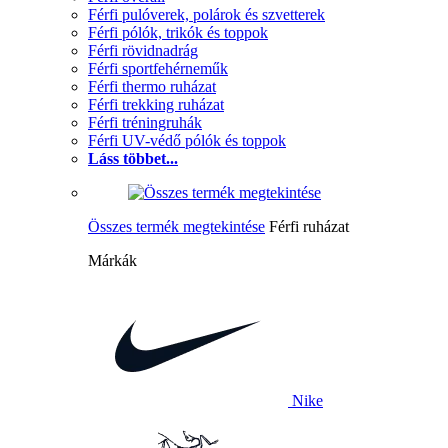
Férfi pulóverek, polárok és szvetterek
Férfi pólók, trikók és toppok
Férfi rövidnadrág
Férfi sportfehérneműk
Férfi thermo ruházat
Férfi trekking ruházat
Férfi tréningruhák
Férfi UV-védő pólók és toppok
Láss többet...
Összes termék megtekintése
Férfi ruházat
Márkák
Nike