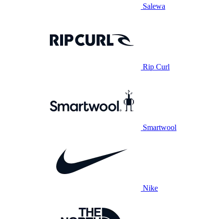
Salewa
Rip Curl
Smartwool
Nike