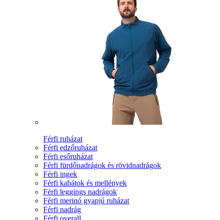
Férfi ruházat
Férfi edzőruházat
Férfi esőruházat
Férfi fürdőnadrágok és rövidnadrágok
Férfi ingek
Férfi kabátok és mellények
Férfi leggings nadrágok
Férfi merinó gyapjú ruházat
Férfi nadrág
Férfi overall