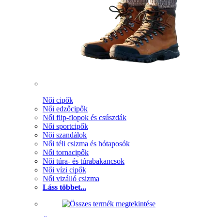
Női cipők
Női edzőcipők
Női flip-flopok és csúszdák
Női sportcipők
Női szandálok
Női téli csizma és hótaposók
Női tornacipők
Női túra- és túrabakancsok
Női vízi cipők
Női vizálló csizma
Láss többet...