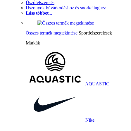
Úszófelszerelés
Uszonyok búvárkodáshoz és snorkelinghez
Láss többet...
Összes termék megtekintése
Sportfelszerelések
Márkák
AQUASTIC
Nike