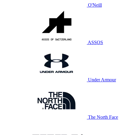
O'Neill
ASSOS
Under Armour
The North Face