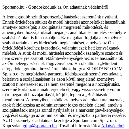
Sportano.hu - Gondoskodunk az Ön adatainak védelméről
A legmagasabb szintű sportszolgáltatásokat szeretnénk nyújtani.
Ennek érdekében sütiket és mobil hirdetési azonosítókat használunk,
amelyek biztosítják a szolgáltatás megfelelő működését, és
amennyiben hozzájárulását megadja, analitikai és hirdetés személyre
szabási célokra is felhasználjuk. Ez magában foglalja a személyre
szabott tartalmak és hirdetések megjelenítését, amelyek az Ön
érdeklődési köreihez igazodnak, valamint ezek hatékonyságának
mérését. A sütik és mobil hirdetési azonosítók személyre szabott és
nem személyre szabott reklámtevékenységekhez is felhasználhatók -
az Ön beleegyezésének függvényében. Ha rákattint a „Mindent
elfogadok” gombra, hozzájárul ahhoz, hogy a SPORTANO.COM
Sp. z o.o. és megbízható partnerei feldolgozzák személyes adatait,
beleértve a szolgáltatásban és azon kívül megjelenő személyre
szabott hirdetéseket is. Ha nem szeretné megadni a hozzájárulást,
szeretné korlátozni annak terjedelmét, vagy vissza szeretné vonni
már megadott hozzájárulását, kérjük, lépjen a „Beállítások”
menüpontra. Amennyiben a sütik személyes adatokat tartalmaznak,
azok feldolgozása az adminisztrátor jogos érdekén alapul, amely a
szolgáltatások magas szintű nyújtását és a marketingtevékenységek
végzését szolgálja az adminisztrátor és megbízható partnerei részére.
Az Ön személyes adatainak kezelője a Sportano.com Sp. z o.o.
Kapcsolat:
gdpr@sportano.hu
. További információk a
Adatvédelmi