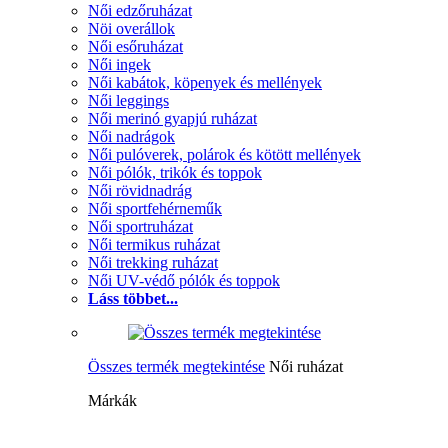
Női edzőruházat
Nöi overállok
Női esőruházat
Női ingek
Női kabátok, köpenyek és mellények
Női leggings
Női merinó gyapjú ruházat
Női nadrágok
Női pulóverek, polárok és kötött mellények
Női pólók, trikók és toppok
Női rövidnadrág
Női sportfehérneműk
Női sportruházat
Női termikus ruházat
Női trekking ruházat
Női UV-védő pólók és toppok
Láss többet...
Összes termék megtekintése
Női ruházat
Márkák