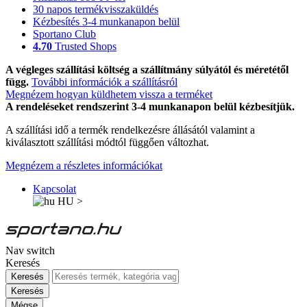
30 napos termékvisszaküldés
Kézbesítés 3-4 munkanapon belül
Sportano Club
4.70
Trusted Shops
A végleges szállítási költség a szállítmány súlyától és méretétől
függ.
További információk a szállításról
Megnézem hogyan küldhetem vissza a terméket
A rendeléseket rendszerint 3-4 munkanapon belül kézbesítjük.
A szállítási idő a termék rendelkezésre állásától valamint a
kiválasztott szállítási módtól függően változhat.
Megnézem a részletes információkat
Kapcsolat
HU
>
Nav switch
Keresés
Keresés
Keresés
Mégse