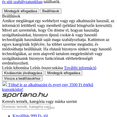
és süti szabályzatunkban
találhatók.
Mindegyik elfogadása
Beállítások
Beállítások
Amikor meglátogat egy webhelyet vagy egy alkalmazást használ, az
információ letölthető vagy menthető (például böngészőn keresztül).
Mivel azt szeretnénk, hogy Ön döntse el, hogyan használja
szolgáltatásainkat, bizonyos típusú cookie-k vagy hasonló
technológiák használatát saját maga szabályozhatja. Kattintson az
egyes kategóriák fejlécére, ha többet szeretne megtudni, és
módosíthatja beállításait. Ha elutasít bizonyos sütiket vagy hasonló
technológiákat, az nem alapvető tartalom megjelenítését vagy
szolgáltatásaink bizonyos funkcióinak elérhetetlenségét
eredményezheti.
Leírás kibontása
Leírás összecsukása
További információ
Kiválasztás jóváhagyása
Mindegyik elfogadása
Vissza a beállításokhoz
Töltsd le az alkalmazást és nyerj egy 3500 Ft értékű
kuponkódot!
Keresés termék, kategória vagy márka szerint
Kiszállítás 999 Ft- tól