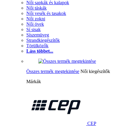
Női sapkák és kalapok
Női táskák
Női vesék és tasakok
Női zokni
Női övek
Sí sisak
Síszemüveg
Strandkiegészítők
Törülközők
Láss többet...
Összes termék megtekintése
Női kiegészítők
Márkák
CEP