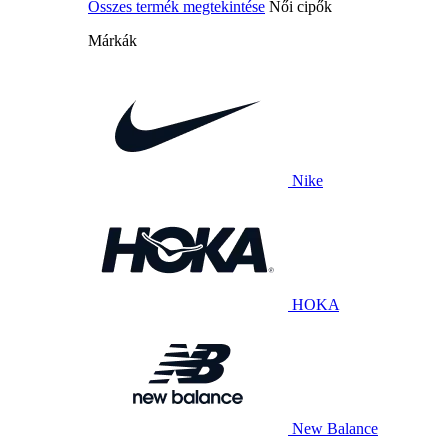
Összes termék megtekintése
Női cipők
Márkák
Nike
HOKA
New Balance