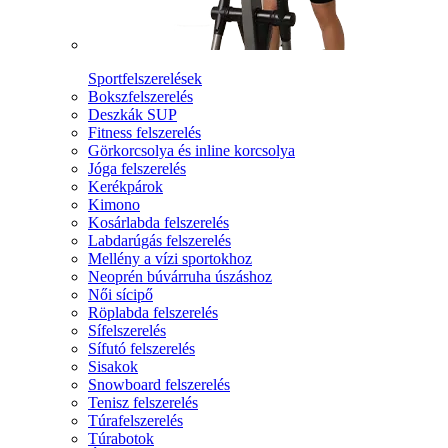
Sportfelszerelések
Bokszfelszerelés
Deszkák SUP
Fitness felszerelés
Görkorcsolya és inline korcsolya
Jóga felszerelés
Kerékpárok
Kimono
Kosárlabda felszerelés
Labdarúgás felszerelés
Mellény a vízi sportokhoz
Neoprén búvárruha úszáshoz
Női sícipő
Röplabda felszerelés
Sífelszerelés
Sífutó felszerelés
Sisakok
Snowboard felszerelés
Tenisz felszerelés
Túrafelszerelés
Túrabotok