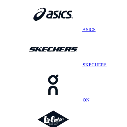
ASICS
SKECHERS
ON