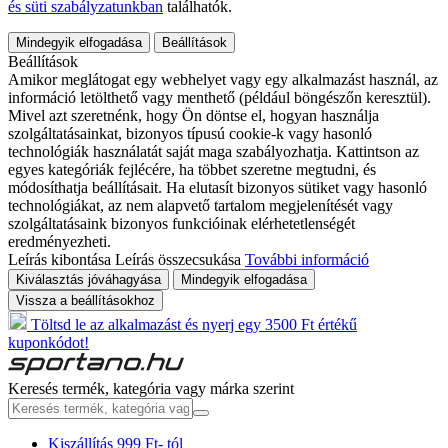
és süti szabályzatunkban
találhatók.
Mindegyik elfogadása
Beállítások
Beállítások
Amikor meglátogat egy webhelyet vagy egy alkalmazást használ, az
információ letölthető vagy menthető (például böngészőn keresztül).
Mivel azt szeretnénk, hogy Ön döntse el, hogyan használja
szolgáltatásainkat, bizonyos típusú cookie-k vagy hasonló
technológiák használatát saját maga szabályozhatja. Kattintson az
egyes kategóriák fejlécére, ha többet szeretne megtudni, és
módosíthatja beállításait. Ha elutasít bizonyos sütiket vagy hasonló
technológiákat, az nem alapvető tartalom megjelenítését vagy
szolgáltatásaink bizonyos funkcióinak elérhetetlenségét
eredményezheti.
Leírás kibontása
Leírás összecsukása
További információ
Kiválasztás jóváhagyása
Mindegyik elfogadása
Vissza a beállításokhoz
Töltsd le az alkalmazást és nyerj egy 3500 Ft értékű
kuponkódot!
Keresés termék, kategória vagy márka szerint
Kiszállítás 999 Ft- tól