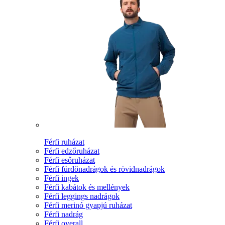
Férfi ruházat
Férfi edzőruházat
Férfi esőruházat
Férfi fürdőnadrágok és rövidnadrágok
Férfi ingek
Férfi kabátok és mellények
Férfi leggings nadrágok
Férfi merinó gyapjú ruházat
Férfi nadrág
Férfi overall