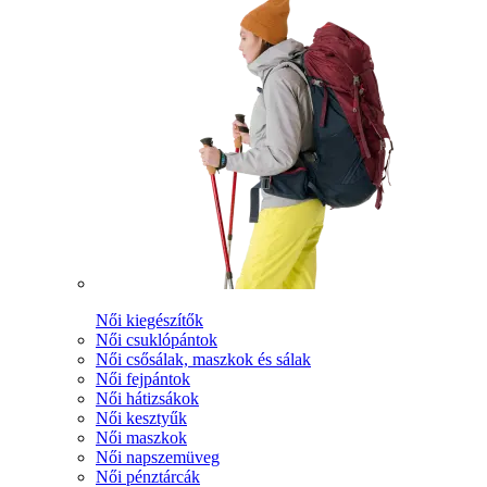
Női kiegészítők
Női csuklópántok
Női csősálak, maszkok és sálak
Női fejpántok
Női hátizsákok
Női kesztyűk
Női maszkok
Női napszemüveg
Női pénztárcák