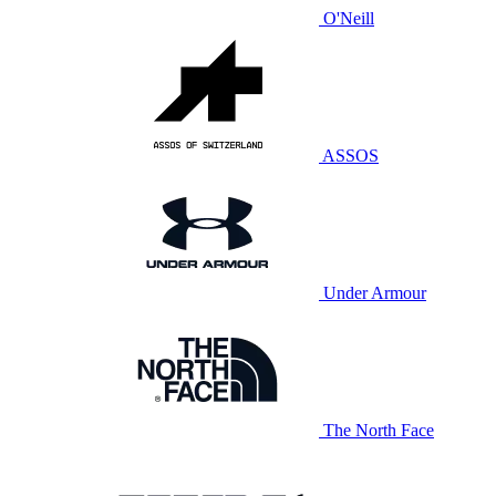
O'Neill
ASSOS
Under Armour
The North Face