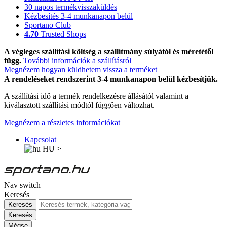
30 napos termékvisszaküldés
Kézbesítés 3-4 munkanapon belül
Sportano Club
4.70
Trusted Shops
A végleges szállítási költség a szállítmány súlyától és méretétől
függ.
További információk a szállításról
Megnézem hogyan küldhetem vissza a terméket
A rendeléseket rendszerint 3-4 munkanapon belül kézbesítjük.
A szállítási idő a termék rendelkezésre állásától valamint a
kiválasztott szállítási módtól függően változhat.
Megnézem a részletes információkat
Kapcsolat
HU
>
Nav switch
Keresés
Keresés
Keresés
Mégse