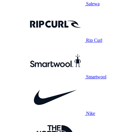
Salewa
Rip Curl
Smartwool
Nike