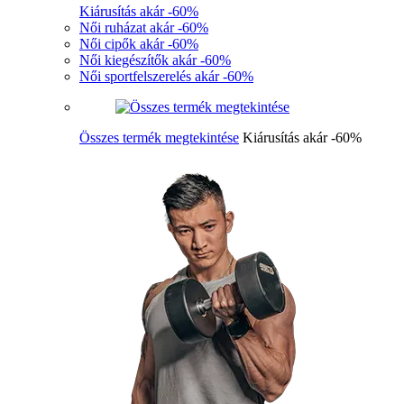
Kiárusítás akár -60%
Női ruházat akár -60%
Női cipők akár -60%
Női kiegészítők akár -60%
Női sportfelszerelés akár -60%
Összes termék megtekintése
Kiárusítás akár -60%