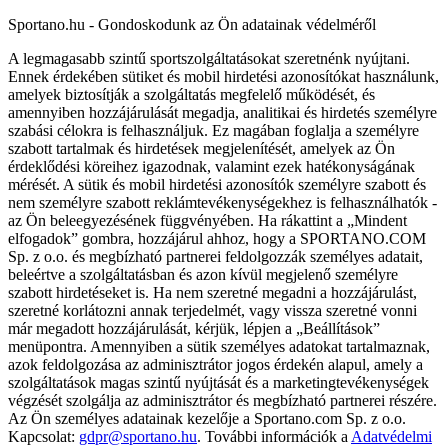
Sportano.hu - Gondoskodunk az Ön adatainak védelméről
A legmagasabb szintű sportszolgáltatásokat szeretnénk nyújtani.
Ennek érdekében sütiket és mobil hirdetési azonosítókat használunk,
amelyek biztosítják a szolgáltatás megfelelő működését, és
amennyiben hozzájárulását megadja, analitikai és hirdetés személyre
szabási célokra is felhasználjuk. Ez magában foglalja a személyre
szabott tartalmak és hirdetések megjelenítését, amelyek az Ön
érdeklődési köreihez igazodnak, valamint ezek hatékonyságának
mérését. A sütik és mobil hirdetési azonosítók személyre szabott és
nem személyre szabott reklámtevékenységekhez is felhasználhatók -
az Ön beleegyezésének függvényében. Ha rákattint a „Mindent
elfogadok” gombra, hozzájárul ahhoz, hogy a SPORTANO.COM
Sp. z o.o. és megbízható partnerei feldolgozzák személyes adatait,
beleértve a szolgáltatásban és azon kívül megjelenő személyre
szabott hirdetéseket is. Ha nem szeretné megadni a hozzájárulást,
szeretné korlátozni annak terjedelmét, vagy vissza szeretné vonni
már megadott hozzájárulását, kérjük, lépjen a „Beállítások”
menüpontra. Amennyiben a sütik személyes adatokat tartalmaznak,
azok feldolgozása az adminisztrátor jogos érdekén alapul, amely a
szolgáltatások magas szintű nyújtását és a marketingtevékenységek
végzését szolgálja az adminisztrátor és megbízható partnerei részére.
Az Ön személyes adatainak kezelője a Sportano.com Sp. z o.o.
Kapcsolat:
gdpr@sportano.hu
. További információk a
Adatvédelmi