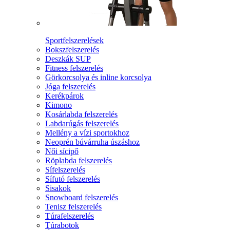
Sportfelszerelések
Bokszfelszerelés
Deszkák SUP
Fitness felszerelés
Görkorcsolya és inline korcsolya
Jóga felszerelés
Kerékpárok
Kimono
Kosárlabda felszerelés
Labdarúgás felszerelés
Mellény a vízi sportokhoz
Neoprén búvárruha úszáshoz
Női sícipő
Röplabda felszerelés
Sífelszerelés
Sífutó felszerelés
Sisakok
Snowboard felszerelés
Tenisz felszerelés
Túrafelszerelés
Túrabotok