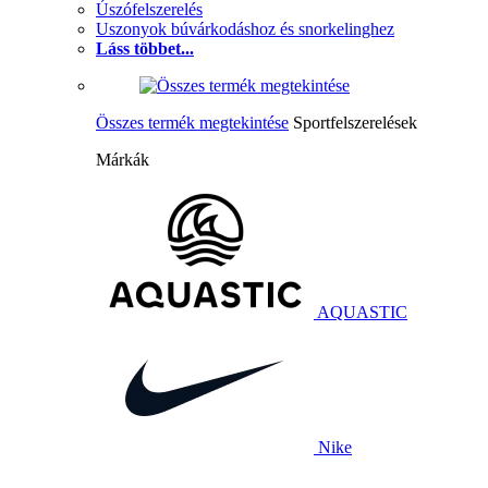
Úszófelszerelés
Uszonyok búvárkodáshoz és snorkelinghez
Láss többet...
Összes termék megtekintése
Sportfelszerelések
Márkák
AQUASTIC
Nike