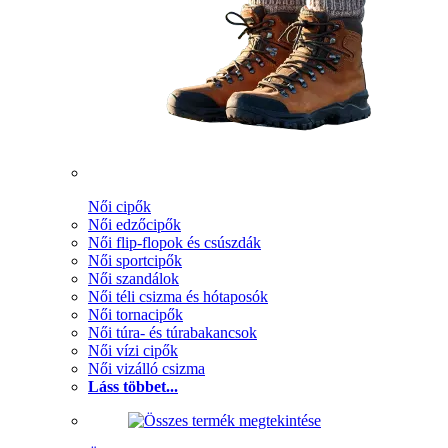
Női cipők
Női edzőcipők
Női flip-flopok és csúszdák
Női sportcipők
Női szandálok
Női téli csizma és hótaposók
Női tornacipők
Női túra- és túrabakancsok
Női vízi cipők
Női vizálló csizma
Láss többet...