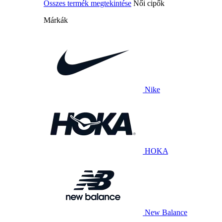
Összes termék megtekintése
Női cipők
Márkák
Nike
HOKA
New Balance