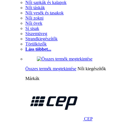
Női sapkák és kalapok
Női táskák
Női vesék és tasakok
Női zokni
Női övek
Sí sisak
Síszemüveg
Strandkiegészítők
Törülközők
Láss többet...
Összes termék megtekintése
Női kiegészítők
Márkák
CEP