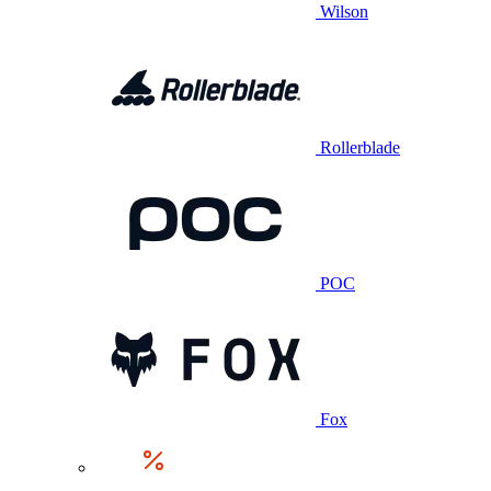
Wilson
Rollerblade
POC
Fox