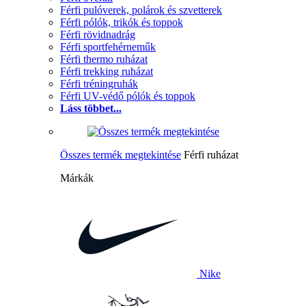
Férfi pulóverek, polárok és szvetterek
Férfi pólók, trikók és toppok
Férfi rövidnadrág
Férfi sportfehérneműk
Férfi thermo ruházat
Férfi trekking ruházat
Férfi tréningruhák
Férfi UV-védő pólók és toppok
Láss többet...
Összes termék megtekintése
Férfi ruházat
Márkák
Nike