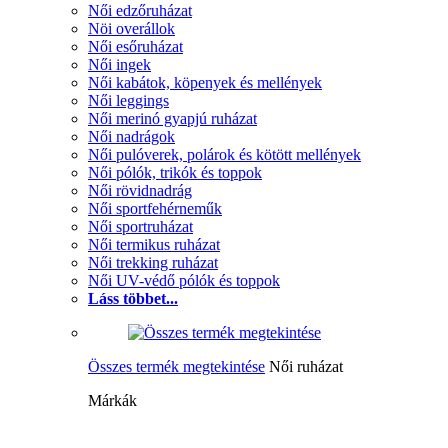
Női edzőruházat
Nöi overállok
Női esőruházat
Női ingek
Női kabátok, köpenyek és mellények
Női leggings
Női merinó gyapjú ruházat
Női nadrágok
Női pulóverek, polárok és kötött mellények
Női pólók, trikók és toppok
Női rövidnadrág
Női sportfehérneműk
Női sportruházat
Női termikus ruházat
Női trekking ruházat
Női UV-védő pólók és toppok
Láss többet...
Összes termék megtekintése
Női ruházat
Márkák