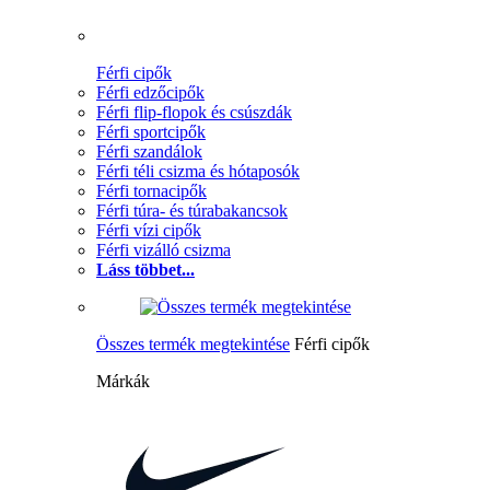
Férfi cipők
Férfi edzőcipők
Férfi flip-flopok és csúszdák
Férfi sportcipők
Férfi szandálok
Férfi téli csizma és hótaposók
Férfi tornacipők
Férfi túra- és túrabakancsok
Férfi vízi cipők
Férfi vizálló csizma
Láss többet...
Összes termék megtekintése
Férfi cipők
Márkák