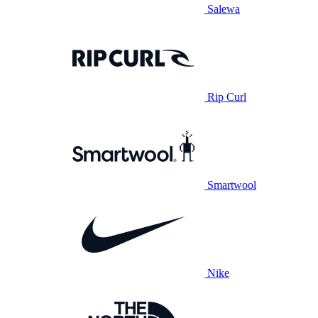
Salewa
Rip Curl
Smartwool
Nike