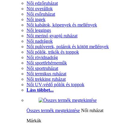
Női edzőruházat
Nöi overállok
Női esőruházat
Női ingek
Női kabátok, köpenyek és mellények
Női leggings
Női merinó gyapjú ruházat
Női nadrágok
Női pulóverek, polárok és kötött mellények
Női pólók, trikók és toppok
Női rövidnadrág
Női sportfehérneműk
Női sportruházat
Női termikus ruházat
Női trekking ruházat
Női UV-védő pólók és toppok
Láss többet...
Összes termék megtekintése
Női ruházat
Márkák