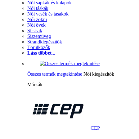
Női sapkák és kalapok
Női táskák
Női vesék és tasakok
Női zokni
Női övek
Sí sisak
Síszemüveg
Strandkiegészítők
Törülközők
Láss többet...
Összes termék megtekintése
Női kiegészítők
Márkák
CEP