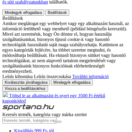
és süti szabályzatunkban
találhatók.
Mindegyik elfogadása
Beállítások
Beállítások
Amikor meglátogat egy webhelyet vagy egy alkalmazást használ, az
információ letölthető vagy menthető (például böngészőn keresztül).
Mivel azt szeretnénk, hogy Ön döntse el, hogyan használja
szolgáltatásainkat, bizonyos típusú cookie-k vagy hasonló
technológiák használatát saját maga szabályozhatja. Kattintson az
egyes kategóriák fejlécére, ha többet szeretne megtudni, és
módosíthatja beállításait. Ha elutasít bizonyos sütiket vagy hasonló
technológiákat, az nem alapvető tartalom megjelenítését vagy
szolgáltatásaink bizonyos funkcióinak elérhetetlenségét
eredményezheti.
Leírás kibontása
Leírás összecsukása
További információ
Kiválasztás jóváhagyása
Mindegyik elfogadása
Vissza a beállításokhoz
Töltsd le az alkalmazást és nyerj egy 3500 Ft értékű
kuponkódot!
Keresés termék, kategória vagy márka szerint
Kiszállítás 999 Ft- tól