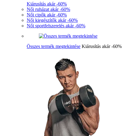
Kiárusítás akár -60%
Női ruházat akár -60%
Női cipők akár -60%
Női kiegészítők akár -60%
Női sportfelszerelés akár -60%
Összes termék megtekintése
Kiárusítás akár -60%