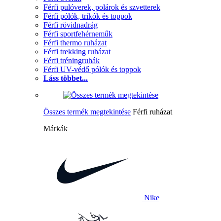
Férfi pulóverek, polárok és szvetterek
Férfi pólók, trikók és toppok
Férfi rövidnadrág
Férfi sportfehérneműk
Férfi thermo ruházat
Férfi trekking ruházat
Férfi tréningruhák
Férfi UV-védő pólók és toppok
Láss többet...
Összes termék megtekintése
Férfi ruházat
Márkák
Nike