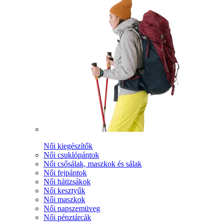
Női kiegészítők
Női csuklópántok
Női csősálak, maszkok és sálak
Női fejpántok
Női hátizsákok
Női kesztyűk
Női maszkok
Női napszemüveg
Női pénztárcák