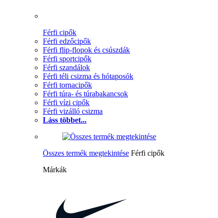
Férfi cipők
Férfi edzőcipők
Férfi flip-flopok és csúszdák
Férfi sportcipők
Férfi szandálok
Férfi téli csizma és hótaposók
Férfi tornacipők
Férfi túra- és túrabakancsok
Férfi vízi cipők
Férfi vizálló csizma
Láss többet...
Összes termék megtekintése
Férfi cipők
Márkák