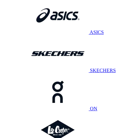
ASICS
SKECHERS
ON