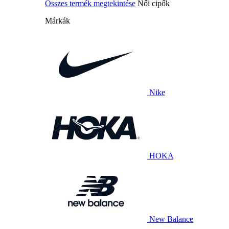
Összes termék megtekintése
Női cipők
Márkák
Nike
HOKA
New Balance