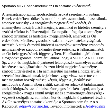
Sportano.hu - Gondoskodunk az Ön adatainak védelméről
A legmagasabb szintű sportszolgáltatásokat szeretnénk nyújtani.
Ennek érdekében sütiket és mobil hirdetési azonosítókat használunk,
amelyek biztosítják a szolgáltatás megfelelő működését, és
amennyiben hozzájárulását megadja, analitikai és hirdetés személyre
szabási célokra is felhasználjuk. Ez magában foglalja a személyre
szabott tartalmak és hirdetések megjelenítését, amelyek az Ön
érdeklődési köreihez igazodnak, valamint ezek hatékonyságának
mérését. A sütik és mobil hirdetési azonosítók személyre szabott és
nem személyre szabott reklámtevékenységekhez is felhasználhatók -
az Ön beleegyezésének függvényében. Ha rákattint a „Mindent
elfogadok” gombra, hozzájárul ahhoz, hogy a SPORTANO.COM
Sp. z o.o. és megbízható partnerei feldolgozzák személyes adatait,
beleértve a szolgáltatásban és azon kívül megjelenő személyre
szabott hirdetéseket is. Ha nem szeretné megadni a hozzájárulást,
szeretné korlátozni annak terjedelmét, vagy vissza szeretné vonni
már megadott hozzájárulását, kérjük, lépjen a „Beállítások”
menüpontra. Amennyiben a sütik személyes adatokat tartalmaznak,
azok feldolgozása az adminisztrátor jogos érdekén alapul, amely a
szolgáltatások magas szintű nyújtását és a marketingtevékenységek
végzését szolgálja az adminisztrátor és megbízható partnerei részére.
Az Ön személyes adatainak kezelője a Sportano.com Sp. z o.o.
Kapcsolat:
gdpr@sportano.hu
. További információk a
Adatvédelmi