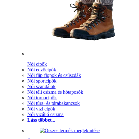
Női cipők
Női edzőcipők
Női flip-flopok és csúszdák
Női sportcipők
Női szandálok
Női téli csizma és hótaposók
Női tornacipők
Női túra- és túrabakancsok
Női vízi cipők
Női vizálló csizma
Láss többet...