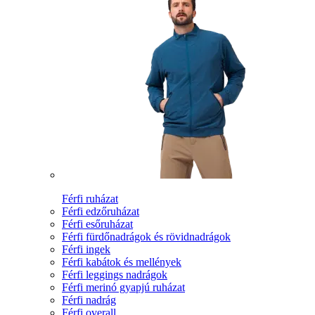
Férfi ruházat
Férfi edzőruházat
Férfi esőruházat
Férfi fürdőnadrágok és rövidnadrágok
Férfi ingek
Férfi kabátok és mellények
Férfi leggings nadrágok
Férfi merinó gyapjú ruházat
Férfi nadrág
Férfi overall