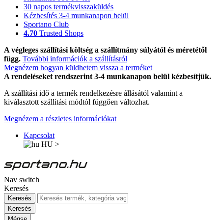
30 napos termékvisszaküldés
Kézbesítés 3-4 munkanapon belül
Sportano Club
4.70
Trusted Shops
A végleges szállítási költség a szállítmány súlyától és méretétől
függ.
További információk a szállításról
Megnézem hogyan küldhetem vissza a terméket
A rendeléseket rendszerint 3-4 munkanapon belül kézbesítjük.
A szállítási idő a termék rendelkezésre állásától valamint a
kiválasztott szállítási módtól függően változhat.
Megnézem a részletes információkat
Kapcsolat
HU
>
Nav switch
Keresés
Keresés
Keresés
Mégse