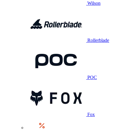
Wilson
Rollerblade
POC
Fox