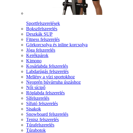
Sportfelszerelések
Bokszfelszerelés
Deszkák SUP
Fitness felszerelés
Görkorcsolya és inline korcsolya
Jóga felszerelés
Kerékpárok
Kimono
Kosárlabda felszerelés
Labdarúgás felszerelés
Mellény a vízi sportokhoz
Neoprén búvárruha úszáshoz
Női sícipő
Röplabda felszerelés
Sífelszerelés
Sífutó felszerelés
Sisakok
Snowboard felszerelés
Tenisz felszerelés
Túrafelszerelés
Túrabotok