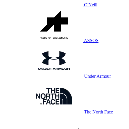
O'Neill
ASSOS
Under Armour
The North Face