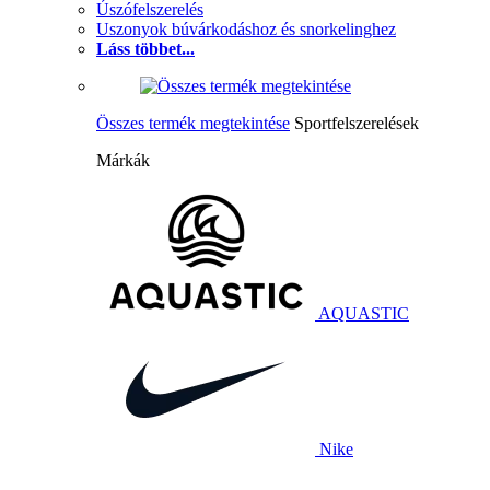
Úszófelszerelés
Uszonyok búvárkodáshoz és snorkelinghez
Láss többet...
Összes termék megtekintése
Sportfelszerelések
Márkák
AQUASTIC
Nike