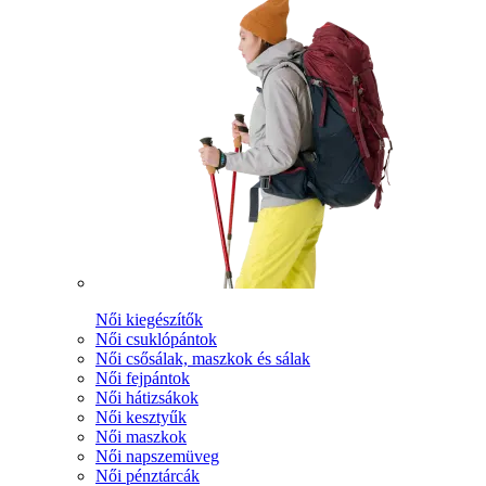
Női kiegészítők
Női csuklópántok
Női csősálak, maszkok és sálak
Női fejpántok
Női hátizsákok
Női kesztyűk
Női maszkok
Női napszemüveg
Női pénztárcák