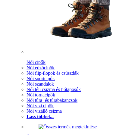
Női cipők
Női edzőcipők
Női flip-flopok és csúszdák
Női sportcipők
Női szandálok
Női téli csizma és hótaposók
Női tornacipők
Női túra- és túrabakancsok
Női vízi cipők
Női vizálló csizma
Láss többet...