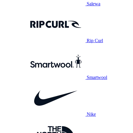
Salewa
Rip Curl
Smartwool
Nike