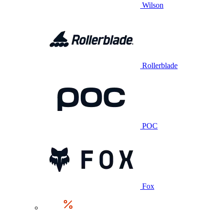
Wilson
Rollerblade
POC
Fox