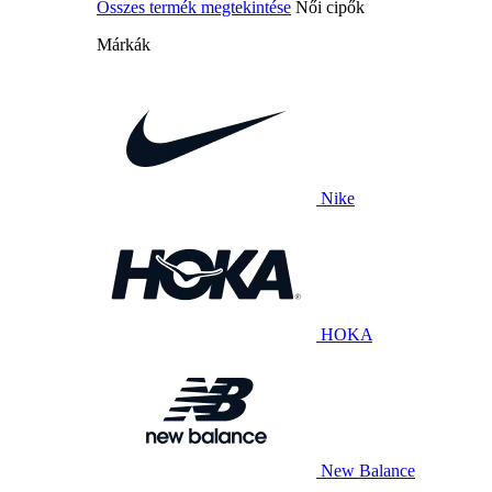
Összes termék megtekintése
Női cipők
Márkák
Nike
HOKA
New Balance