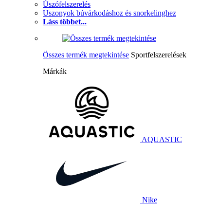
Úszófelszerelés
Uszonyok búvárkodáshoz és snorkelinghez
Láss többet...
Összes termék megtekintése
Sportfelszerelések
Márkák
AQUASTIC
Nike