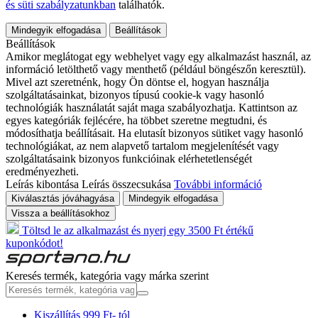
és süti szabályzatunkban
találhatók.
Mindegyik elfogadása
Beállítások
Beállítások
Amikor meglátogat egy webhelyet vagy egy alkalmazást használ, az
információ letölthető vagy menthető (például böngészőn keresztül).
Mivel azt szeretnénk, hogy Ön döntse el, hogyan használja
szolgáltatásainkat, bizonyos típusú cookie-k vagy hasonló
technológiák használatát saját maga szabályozhatja. Kattintson az
egyes kategóriák fejlécére, ha többet szeretne megtudni, és
módosíthatja beállításait. Ha elutasít bizonyos sütiket vagy hasonló
technológiákat, az nem alapvető tartalom megjelenítését vagy
szolgáltatásaink bizonyos funkcióinak elérhetetlenségét
eredményezheti.
Leírás kibontása
Leírás összecsukása
További információ
Kiválasztás jóváhagyása
Mindegyik elfogadása
Vissza a beállításokhoz
Töltsd le az alkalmazást és nyerj egy 3500 Ft értékű
kuponkódot!
Keresés termék, kategória vagy márka szerint
Kiszállítás 999 Ft- tól