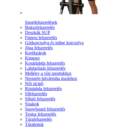
Sportfelszerelések
Bokszfelszerelés
Deszkák SUP
Fitness felszerelés
Görkorcsolya és inline korcsolya
Jóga felszerelés
Kerékpárok
Kimono
Kosárlabda felszerelés
Labdarúgás felszerelés
Mellény a vízi sportokhoz
Neoprén búvárruha úszáshoz
Női sícipő
Röplabda felszerelés
Sífelszerelés
Sífutó felszerelés
Sisakok
Snowboard felszerelés
Tenisz felszerelés
Túrafelszerelés
Túrabotok