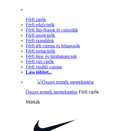
Férfi cipők
Férfi edzőcipők
Férfi flip-flopok és csúszdák
Férfi sportcipők
Férfi szandálok
Férfi téli csizma és hótaposók
Férfi tornacipők
Férfi túra- és túrabakancsok
Férfi vízi cipők
Férfi vizálló csizma
Láss többet...
Összes termék megtekintése
Férfi cipők
Márkák