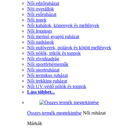
Női edzőruházat
Nöi overállok
Női esőruházat
Női ingek
Női kabátok, köpenyek és mellények
Női leggings
Női merinó gyapjú ruházat
Női nadrágok
Női pulóverek, polárok és kötött mellények
Női pólók, trikók és toppok
Női rövidnadrág
Női sportfehérneműk
Női sportruházat
Női termikus ruházat
Női trekking ruházat
Női UV-védő pólók és toppok
Láss többet...
Összes termék megtekintése
Női ruházat
Márkák