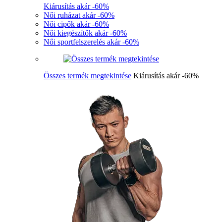
Kiárusítás akár -60%
Női ruházat akár -60%
Női cipők akár -60%
Női kiegészítők akár -60%
Női sportfelszerelés akár -60%
Összes termék megtekintése
Kiárusítás akár -60%