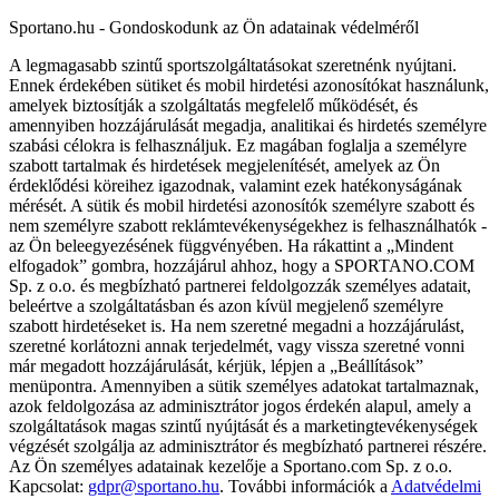
Sportano.hu - Gondoskodunk az Ön adatainak védelméről
A legmagasabb szintű sportszolgáltatásokat szeretnénk nyújtani.
Ennek érdekében sütiket és mobil hirdetési azonosítókat használunk,
amelyek biztosítják a szolgáltatás megfelelő működését, és
amennyiben hozzájárulását megadja, analitikai és hirdetés személyre
szabási célokra is felhasználjuk. Ez magában foglalja a személyre
szabott tartalmak és hirdetések megjelenítését, amelyek az Ön
érdeklődési köreihez igazodnak, valamint ezek hatékonyságának
mérését. A sütik és mobil hirdetési azonosítók személyre szabott és
nem személyre szabott reklámtevékenységekhez is felhasználhatók -
az Ön beleegyezésének függvényében. Ha rákattint a „Mindent
elfogadok” gombra, hozzájárul ahhoz, hogy a SPORTANO.COM
Sp. z o.o. és megbízható partnerei feldolgozzák személyes adatait,
beleértve a szolgáltatásban és azon kívül megjelenő személyre
szabott hirdetéseket is. Ha nem szeretné megadni a hozzájárulást,
szeretné korlátozni annak terjedelmét, vagy vissza szeretné vonni
már megadott hozzájárulását, kérjük, lépjen a „Beállítások”
menüpontra. Amennyiben a sütik személyes adatokat tartalmaznak,
azok feldolgozása az adminisztrátor jogos érdekén alapul, amely a
szolgáltatások magas szintű nyújtását és a marketingtevékenységek
végzését szolgálja az adminisztrátor és megbízható partnerei részére.
Az Ön személyes adatainak kezelője a Sportano.com Sp. z o.o.
Kapcsolat:
gdpr@sportano.hu
. További információk a
Adatvédelmi