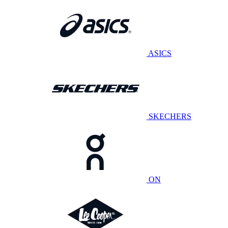
ASICS
SKECHERS
ON