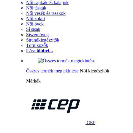
Női sapkák és kalapok
Női táskák
Női vesék és tasakok
Női zokni
Női övek
Sí sisak
Síszemüveg
Strandkiegészítők
Törülközők
Láss többet...
Összes termék megtekintése
Női kiegészítők
Márkák
CEP