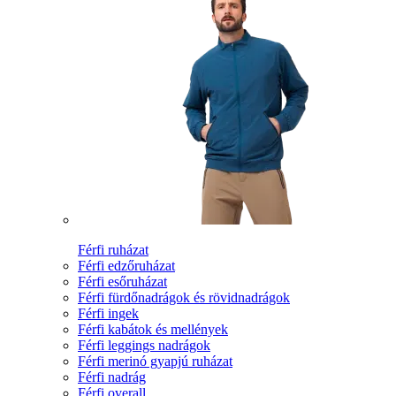
Férfi ruházat
Férfi edzőruházat
Férfi esőruházat
Férfi fürdőnadrágok és rövidnadrágok
Férfi ingek
Férfi kabátok és mellények
Férfi leggings nadrágok
Férfi merinó gyapjú ruházat
Férfi nadrág
Férfi overall