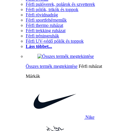
Férfi pulóverek, polárok és szvetterek
Férfi pólók, trikók és toppok
Férfi rövidnadrág
Férfi sportfehérneműk
Férfi thermo ruházat
Férfi trekking ruházat
Férfi tréningruhák
Férfi UV-védő pólók és toppok
Láss többet...
Összes termék megtekintése
Férfi ruházat
Márkák
Nike