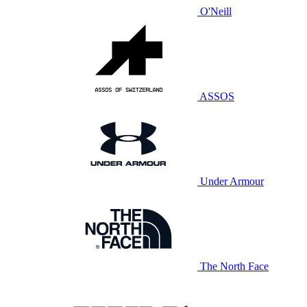
O'Neill
ASSOS
Under Armour
The North Face