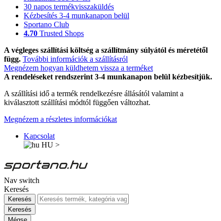
30 napos termékvisszaküldés
Kézbesítés 3-4 munkanapon belül
Sportano Club
4.70
Trusted Shops
A végleges szállítási költség a szállítmány súlyától és méretétől
függ.
További információk a szállításról
Megnézem hogyan küldhetem vissza a terméket
A rendeléseket rendszerint 3-4 munkanapon belül kézbesítjük.
A szállítási idő a termék rendelkezésre állásától valamint a
kiválasztott szállítási módtól függően változhat.
Megnézem a részletes információkat
Kapcsolat
HU
>
Nav switch
Keresés
Keresés
Keresés
Mégse