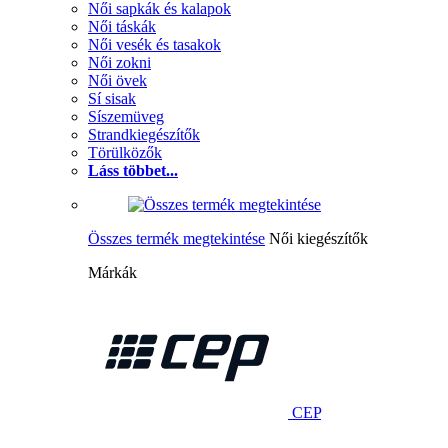
Női sapkák és kalapok
Női táskák
Női vesék és tasakok
Női zokni
Női övek
Sí sisak
Síszemüveg
Strandkiegészítők
Törülközők
Láss többet...
Összes termék megtekintése
Női kiegészítők
Márkák
CEP