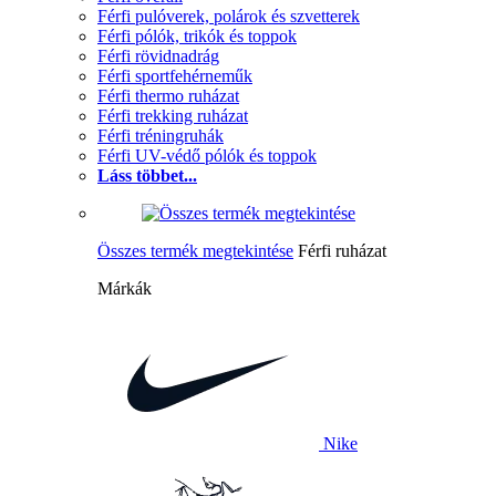
Férfi pulóverek, polárok és szvetterek
Férfi pólók, trikók és toppok
Férfi rövidnadrág
Férfi sportfehérneműk
Férfi thermo ruházat
Férfi trekking ruházat
Férfi tréningruhák
Férfi UV-védő pólók és toppok
Láss többet...
Összes termék megtekintése
Férfi ruházat
Márkák
Nike