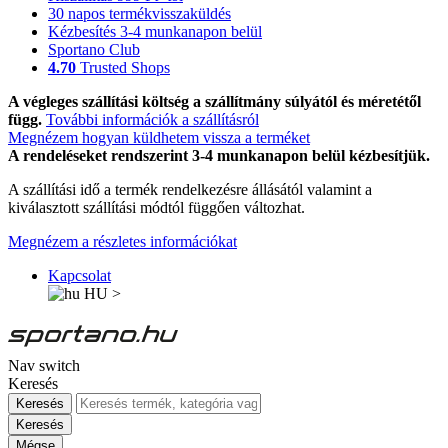
30 napos termékvisszaküldés
Kézbesítés 3-4 munkanapon belül
Sportano Club
4.70
Trusted Shops
A végleges szállítási költség a szállítmány súlyától és méretétől
függ.
További információk a szállításról
Megnézem hogyan küldhetem vissza a terméket
A rendeléseket rendszerint 3-4 munkanapon belül kézbesítjük.
A szállítási idő a termék rendelkezésre állásától valamint a
kiválasztott szállítási módtól függően változhat.
Megnézem a részletes információkat
Kapcsolat
HU
>
Nav switch
Keresés
Keresés
Keresés
Mégse