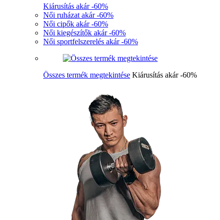
Kiárusítás akár -60%
Női ruházat akár -60%
Női cipők akár -60%
Női kiegészítők akár -60%
Női sportfelszerelés akár -60%
Összes termék megtekintése
Kiárusítás akár -60%