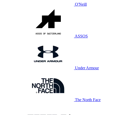
O'Neill
ASSOS
Under Armour
The North Face