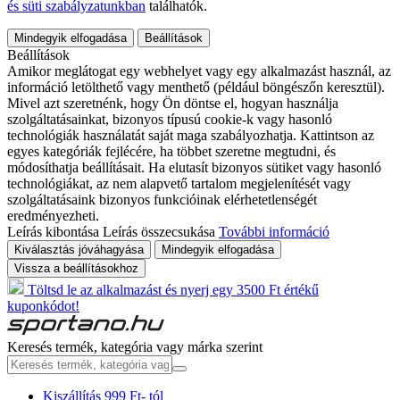
és süti szabályzatunkban
találhatók.
Mindegyik elfogadása
Beállítások
Beállítások
Amikor meglátogat egy webhelyet vagy egy alkalmazást használ, az
információ letölthető vagy menthető (például böngészőn keresztül).
Mivel azt szeretnénk, hogy Ön döntse el, hogyan használja
szolgáltatásainkat, bizonyos típusú cookie-k vagy hasonló
technológiák használatát saját maga szabályozhatja. Kattintson az
egyes kategóriák fejlécére, ha többet szeretne megtudni, és
módosíthatja beállításait. Ha elutasít bizonyos sütiket vagy hasonló
technológiákat, az nem alapvető tartalom megjelenítését vagy
szolgáltatásaink bizonyos funkcióinak elérhetetlenségét
eredményezheti.
Leírás kibontása
Leírás összecsukása
További információ
Kiválasztás jóváhagyása
Mindegyik elfogadása
Vissza a beállításokhoz
Töltsd le az alkalmazást és nyerj egy 3500 Ft értékű
kuponkódot!
Keresés termék, kategória vagy márka szerint
Kiszállítás 999 Ft- tól