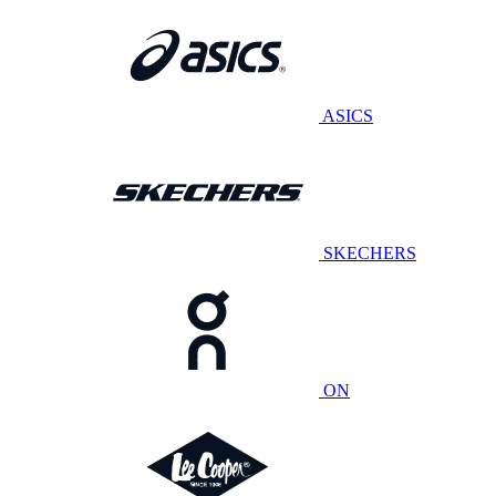
ASICS
SKECHERS
ON