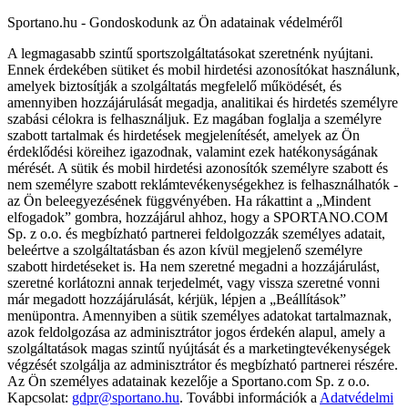
Sportano.hu - Gondoskodunk az Ön adatainak védelméről
A legmagasabb szintű sportszolgáltatásokat szeretnénk nyújtani.
Ennek érdekében sütiket és mobil hirdetési azonosítókat használunk,
amelyek biztosítják a szolgáltatás megfelelő működését, és
amennyiben hozzájárulását megadja, analitikai és hirdetés személyre
szabási célokra is felhasználjuk. Ez magában foglalja a személyre
szabott tartalmak és hirdetések megjelenítését, amelyek az Ön
érdeklődési köreihez igazodnak, valamint ezek hatékonyságának
mérését. A sütik és mobil hirdetési azonosítók személyre szabott és
nem személyre szabott reklámtevékenységekhez is felhasználhatók -
az Ön beleegyezésének függvényében. Ha rákattint a „Mindent
elfogadok” gombra, hozzájárul ahhoz, hogy a SPORTANO.COM
Sp. z o.o. és megbízható partnerei feldolgozzák személyes adatait,
beleértve a szolgáltatásban és azon kívül megjelenő személyre
szabott hirdetéseket is. Ha nem szeretné megadni a hozzájárulást,
szeretné korlátozni annak terjedelmét, vagy vissza szeretné vonni
már megadott hozzájárulását, kérjük, lépjen a „Beállítások”
menüpontra. Amennyiben a sütik személyes adatokat tartalmaznak,
azok feldolgozása az adminisztrátor jogos érdekén alapul, amely a
szolgáltatások magas szintű nyújtását és a marketingtevékenységek
végzését szolgálja az adminisztrátor és megbízható partnerei részére.
Az Ön személyes adatainak kezelője a Sportano.com Sp. z o.o.
Kapcsolat:
gdpr@sportano.hu
. További információk a
Adatvédelmi