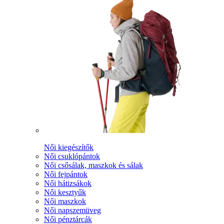
Női kiegészítők
Női csuklópántok
Női csősálak, maszkok és sálak
Női fejpántok
Női hátizsákok
Női kesztyűk
Női maszkok
Női napszemüveg
Női pénztárcák