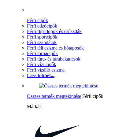
Férfi cipők
Férfi edzőcipők
Férfi flip-flopok és csúszdák
Férfi sportcipők
Férfi szandálok
Férfi téli csizma és hótaposók
Férfi tornacipők
Férfi túra- és túrabakancsok
Férfi vízi cipők
Férfi vizálló csizma
Láss többet...
Összes termék megtekintése
Férfi cipők
Márkák