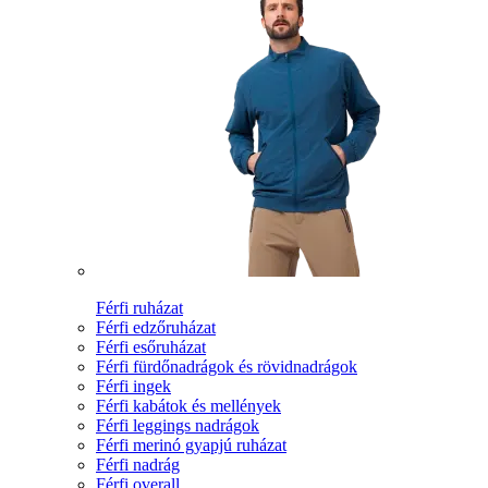
Férfi ruházat
Férfi edzőruházat
Férfi esőruházat
Férfi fürdőnadrágok és rövidnadrágok
Férfi ingek
Férfi kabátok és mellények
Férfi leggings nadrágok
Férfi merinó gyapjú ruházat
Férfi nadrág
Férfi overall