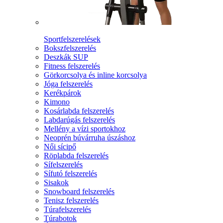
Sportfelszerelések
Bokszfelszerelés
Deszkák SUP
Fitness felszerelés
Görkorcsolya és inline korcsolya
Jóga felszerelés
Kerékpárok
Kimono
Kosárlabda felszerelés
Labdarúgás felszerelés
Mellény a vízi sportokhoz
Neoprén búvárruha úszáshoz
Női sícipő
Röplabda felszerelés
Sífelszerelés
Sífutó felszerelés
Sisakok
Snowboard felszerelés
Tenisz felszerelés
Túrafelszerelés
Túrabotok