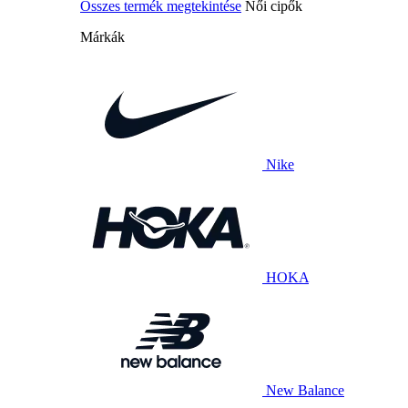
Összes termék megtekintése
Női cipők
Márkák
Nike
HOKA
New Balance