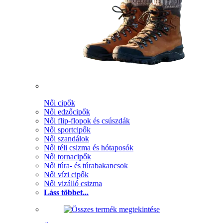
Női cipők
Női edzőcipők
Női flip-flopok és csúszdák
Női sportcipők
Női szandálok
Női téli csizma és hótaposók
Női tornacipők
Női túra- és túrabakancsok
Női vízi cipők
Női vizálló csizma
Láss többet...