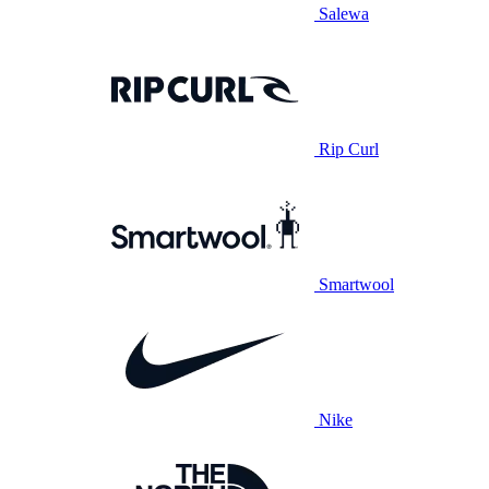
Salewa
Rip Curl
Smartwool
Nike