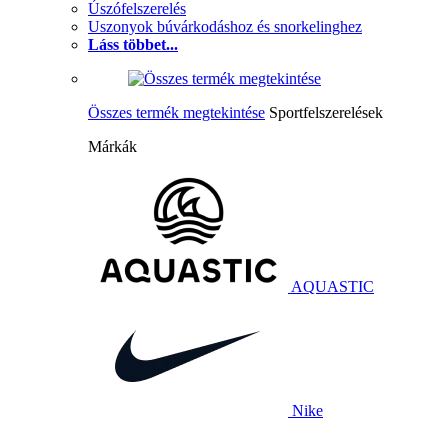
Úszófelszerelés
Uszonyok búvárkodáshoz és snorkelinghez
Láss többet...
Összes termék megtekintése
Sportfelszerelések
Márkák
AQUASTIC
Nike