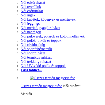
Női edzőruházat
Nöi overállok
Női esőruházat
Női ingek
Női kabátok, köpenyek és mellények
Női leggings
Női merinó gyapjú ruházat
Női nadrágok
Női pulóverek, polárok és kötött mellények
Női pólók, trikók és toppok
Női rövidnadrág
Női sportfehérneműk
Női sportruházat
Női termikus ruházat
Női trekking ruházat
Női UV-védő pólók és toppok
Láss többet...
Összes termék megtekintése
Női ruházat
Márkák