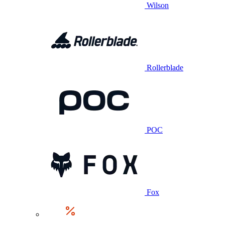
Wilson
Rollerblade
POC
Fox