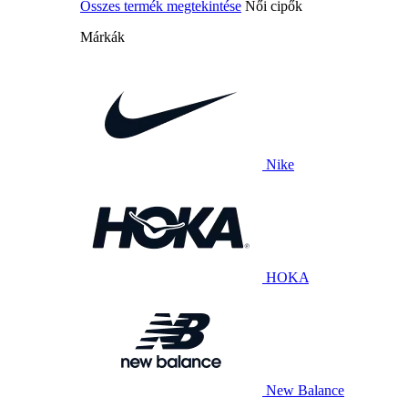
Összes termék megtekintése
Női cipők
Márkák
Nike
HOKA
New Balance