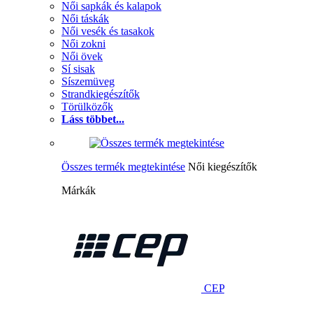
Női sapkák és kalapok
Női táskák
Női vesék és tasakok
Női zokni
Női övek
Sí sisak
Síszemüveg
Strandkiegészítők
Törülközők
Láss többet...
Összes termék megtekintése
Női kiegészítők
Márkák
CEP