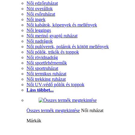
Női edzőruházat
Nöi overállok
Női esőruházat
Női ingek
Női kabátok, köpenyek és mellények
Női leggings
Női merinó gyapjú ruházat
Női nadrágok
Női pulóverek, polárok és kötött mellények
Női pólók, trikók és toppok
Női rövidnadrág
Női sportfehérneműk
Női sportruházat
Női termikus ruházat
Női trekking ruházat
Női UV-védő pólók és toppok
Láss többet...
Összes termék megtekintése
Női ruházat
Márkák