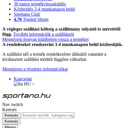
30 napos termékvisszaküldés
Kézbesítés 3-4 munkanapon belül
Sportano Club
4.70
Trusted Shops
A végleges szállítási költség a szállítmány súlyától és méretétől
függ.
További információk a szállításról
Megnézem hogyan küldhetem vissza a terméket
A rendeléseket rendszerint 3-4 munkanapon belül kézbesítjük.
A szállítási idő a termék rendelkezésre állásától valamint a
kiválasztott szállítási módtól függően változhat.
Megnézem a részletes információkat
Kapcsolat
HU
>
Nav switch
Keresés
Keresés
Keresés
Mégse