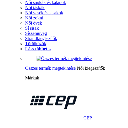
Női sapkák és kalapok
Női táskák
Női vesék és tasakok
Női zokni
Női övek
Sí sisak
Síszemüveg
Strandkiegészítők
Törülközők
Láss többet...
Összes termék megtekintése
Női kiegészítők
Márkák
CEP