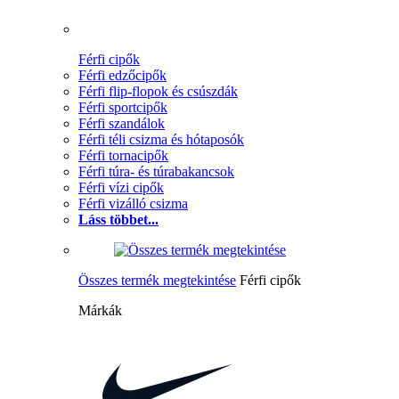
Férfi cipők
Férfi edzőcipők
Férfi flip-flopok és csúszdák
Férfi sportcipők
Férfi szandálok
Férfi téli csizma és hótaposók
Férfi tornacipők
Férfi túra- és túrabakancsok
Férfi vízi cipők
Férfi vizálló csizma
Láss többet...
Összes termék megtekintése
Férfi cipők
Márkák