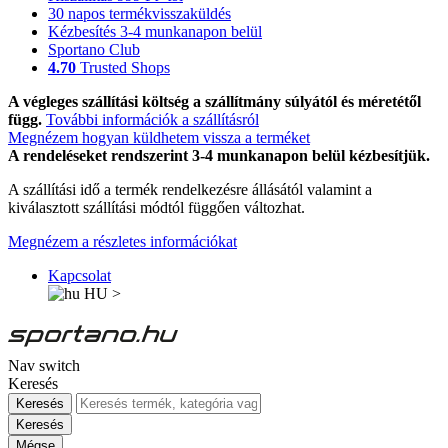
30 napos termékvisszaküldés
Kézbesítés 3-4 munkanapon belül
Sportano Club
4.70
Trusted Shops
A végleges szállítási költség a szállítmány súlyától és méretétől
függ.
További információk a szállításról
Megnézem hogyan küldhetem vissza a terméket
A rendeléseket rendszerint 3-4 munkanapon belül kézbesítjük.
A szállítási idő a termék rendelkezésre állásától valamint a
kiválasztott szállítási módtól függően változhat.
Megnézem a részletes információkat
Kapcsolat
HU
>
Nav switch
Keresés
Keresés
Keresés
Mégse