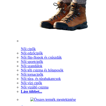
Női cipők
Női edzőcipők
Női flip-flopok és csúszdák
Női sportcipők
Női szandálok
Női téli csizma és hótaposók
Női tornacipők
Női túra- és túrabakancsok
Női vízi cipők
Női vizálló csizma
Láss többet...