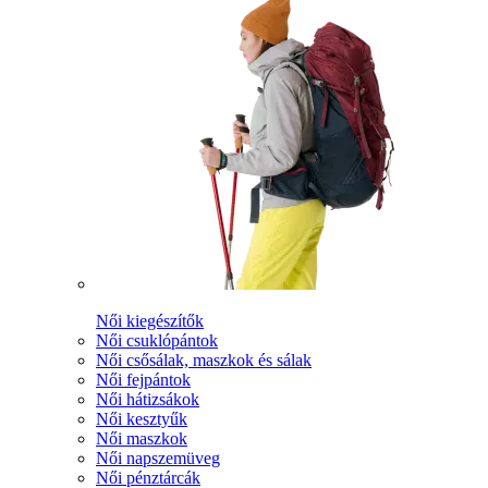
Női kiegészítők
Női csuklópántok
Női csősálak, maszkok és sálak
Női fejpántok
Női hátizsákok
Női kesztyűk
Női maszkok
Női napszemüveg
Női pénztárcák