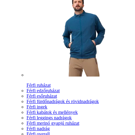
Férfi ruházat
Férfi edzőruházat
Férfi esőruházat
Férfi fürdőnadrágok és rövidnadrágok
Férfi ingek
Férfi kabátok és mellények
Férfi leggings nadrágok
Férfi merinó gyapjú ruházat
Férfi nadrág
Férfi overall