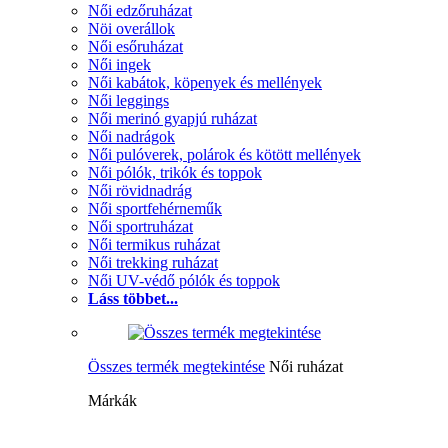
Női edzőruházat
Nöi overállok
Női esőruházat
Női ingek
Női kabátok, köpenyek és mellények
Női leggings
Női merinó gyapjú ruházat
Női nadrágok
Női pulóverek, polárok és kötött mellények
Női pólók, trikók és toppok
Női rövidnadrág
Női sportfehérneműk
Női sportruházat
Női termikus ruházat
Női trekking ruházat
Női UV-védő pólók és toppok
Láss többet...
Összes termék megtekintése
Női ruházat
Márkák