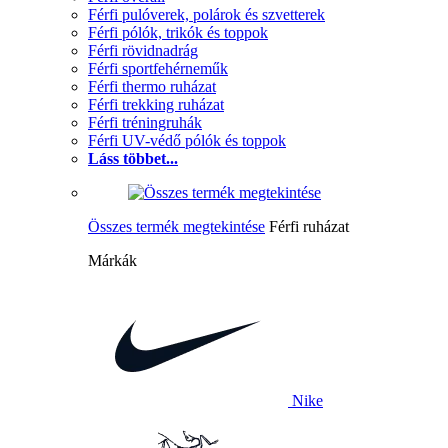
Férfi pulóverek, polárok és szvetterek
Férfi pólók, trikók és toppok
Férfi rövidnadrág
Férfi sportfehérneműk
Férfi thermo ruházat
Férfi trekking ruházat
Férfi tréningruhák
Férfi UV-védő pólók és toppok
Láss többet...
Összes termék megtekintése
Férfi ruházat
Márkák
Nike