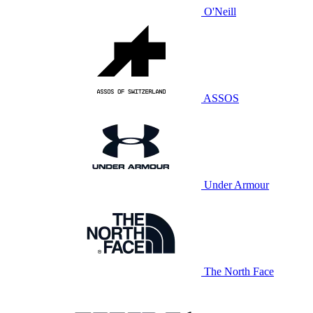
O'Neill
ASSOS
Under Armour
The North Face