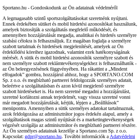
Sportano.hu - Gondoskodunk az Ön adatainak védelméről
A legmagasabb szintű sportszolgáltatásokat szeretnénk nyújtani.
Ennek érdekében sütiket és mobil hirdetési azonosítókat használunk,
amelyek biztosítják a szolgáltatás megfelelő működését, és
amennyiben hozzájárulását megadja, analitikai és hirdetés személyre
szabási célokra is felhasználjuk. Ez magában foglalja a személyre
szabott tartalmak és hirdetések megjelenítését, amelyek az Ön
érdeklődési köreihez igazodnak, valamint ezek hatékonyságának
mérését. A sütik és mobil hirdetési azonosítók személyre szabott és
nem személyre szabott reklámtevékenységekhez is felhasználhatók -
az Ön beleegyezésének függvényében. Ha rákattint a „Mindent
elfogadok” gombra, hozzájárul ahhoz, hogy a SPORTANO.COM
Sp. z o.o. és megbízható partnerei feldolgozzák személyes adatait,
beleértve a szolgáltatásban és azon kívül megjelenő személyre
szabott hirdetéseket is. Ha nem szeretné megadni a hozzájárulást,
szeretné korlátozni annak terjedelmét, vagy vissza szeretné vonni
már megadott hozzájárulását, kérjük, lépjen a „Beállítások”
menüpontra. Amennyiben a sütik személyes adatokat tartalmaznak,
azok feldolgozása az adminisztrátor jogos érdekén alapul, amely a
szolgáltatások magas szintű nyújtását és a marketingtevékenységek
végzését szolgálja az adminisztrátor és megbízható partnerei részére.
Az Ön személyes adatainak kezelője a Sportano.com Sp. z o.o.
Kapcsolat:
gdpr@sportano.hu
. További információk a
Adatvédelmi