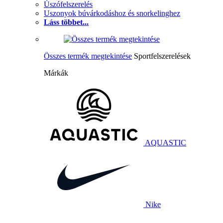
Úszófelszerelés
Uszonyok búvárkodáshoz és snorkelinghez
Láss többet...
Összes termék megtekintése
Sportfelszerelések
Márkák
AQUASTIC
Nike