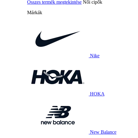
Összes termék megtekintése
Női cipők
Márkák
Nike
HOKA
New Balance