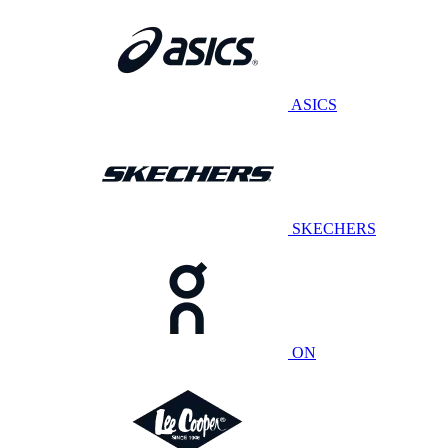
ASICS
SKECHERS
ON