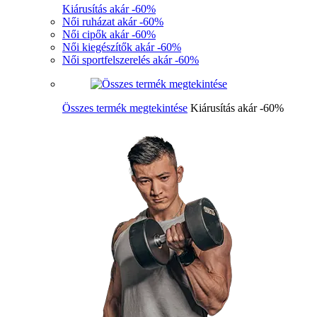
Kiárusítás akár -60%
Női ruházat akár -60%
Női cipők akár -60%
Női kiegészítők akár -60%
Női sportfelszerelés akár -60%
Összes termék megtekintése
Kiárusítás akár -60%