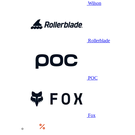
Wilson
Rollerblade
POC
Fox