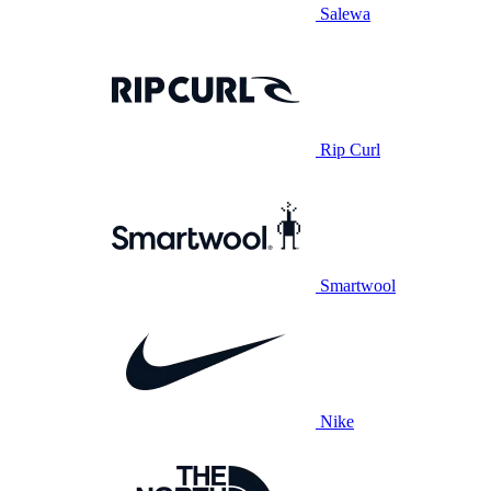
Salewa
Rip Curl
Smartwool
Nike