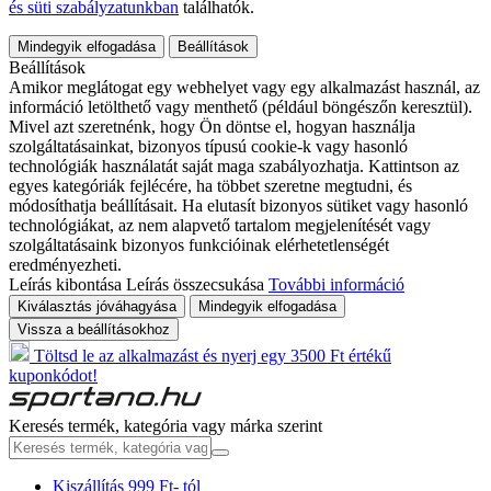
és süti szabályzatunkban
találhatók.
Mindegyik elfogadása
Beállítások
Beállítások
Amikor meglátogat egy webhelyet vagy egy alkalmazást használ, az
információ letölthető vagy menthető (például böngészőn keresztül).
Mivel azt szeretnénk, hogy Ön döntse el, hogyan használja
szolgáltatásainkat, bizonyos típusú cookie-k vagy hasonló
technológiák használatát saját maga szabályozhatja. Kattintson az
egyes kategóriák fejlécére, ha többet szeretne megtudni, és
módosíthatja beállításait. Ha elutasít bizonyos sütiket vagy hasonló
technológiákat, az nem alapvető tartalom megjelenítését vagy
szolgáltatásaink bizonyos funkcióinak elérhetetlenségét
eredményezheti.
Leírás kibontása
Leírás összecsukása
További információ
Kiválasztás jóváhagyása
Mindegyik elfogadása
Vissza a beállításokhoz
Töltsd le az alkalmazást és nyerj egy 3500 Ft értékű
kuponkódot!
Keresés termék, kategória vagy márka szerint
Kiszállítás 999 Ft- tól