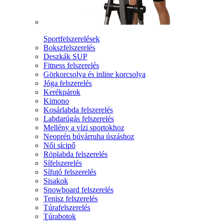
Sportfelszerelések
Bokszfelszerelés
Deszkák SUP
Fitness felszerelés
Görkorcsolya és inline korcsolya
Jóga felszerelés
Kerékpárok
Kimono
Kosárlabda felszerelés
Labdarúgás felszerelés
Mellény a vízi sportokhoz
Neoprén búvárruha úszáshoz
Női sícipő
Röplabda felszerelés
Sífelszerelés
Sífutó felszerelés
Sisakok
Snowboard felszerelés
Tenisz felszerelés
Túrafelszerelés
Túrabotok