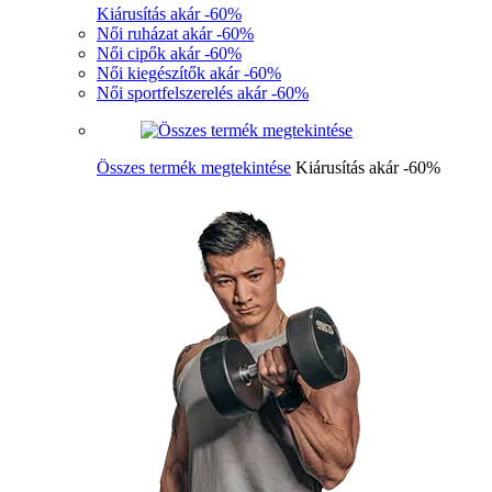
Kiárusítás akár -60%
Női ruházat akár -60%
Női cipők akár -60%
Női kiegészítők akár -60%
Női sportfelszerelés akár -60%
Összes termék megtekintése
Kiárusítás akár -60%