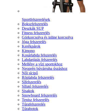
Sportfelszerelések
Bokszfelszerelés
Deszkák SUP
Fitness felszerelés
Görkorcsolya és inline korcsolya
Jóga felszerelés
Kerékpárok
Kimono
Kosárlabda felszerelés
Labdarúgás felszerelés
Mellény a vízi sportokhoz
Neoprén búvárruha úszáshoz
Női sícipő
Röplabda felszerelés
Sífelszerelés
Sífutó felszerelés
Sisakok
Snowboard felszerelés
Tenisz felszerelés
Túrafelszerelés
Túrabotok