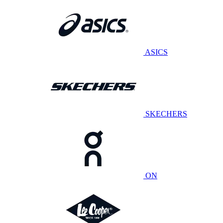
ASICS
SKECHERS
ON