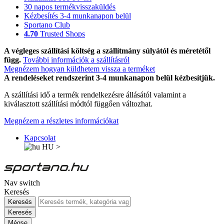
30 napos termékvisszaküldés
Kézbesítés 3-4 munkanapon belül
Sportano Club
4.70
Trusted Shops
A végleges szállítási költség a szállítmány súlyától és méretétől
függ.
További információk a szállításról
Megnézem hogyan küldhetem vissza a terméket
A rendeléseket rendszerint 3-4 munkanapon belül kézbesítjük.
A szállítási idő a termék rendelkezésre állásától valamint a
kiválasztott szállítási módtól függően változhat.
Megnézem a részletes információkat
Kapcsolat
HU
>
Nav switch
Keresés
Keresés
Keresés
Mégse