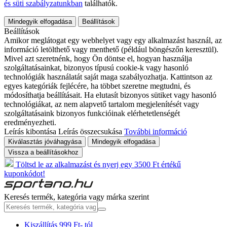
és süti szabályzatunkban
találhatók.
Mindegyik elfogadása
Beállítások
Beállítások
Amikor meglátogat egy webhelyet vagy egy alkalmazást használ, az
információ letölthető vagy menthető (például böngészőn keresztül).
Mivel azt szeretnénk, hogy Ön döntse el, hogyan használja
szolgáltatásainkat, bizonyos típusú cookie-k vagy hasonló
technológiák használatát saját maga szabályozhatja. Kattintson az
egyes kategóriák fejlécére, ha többet szeretne megtudni, és
módosíthatja beállításait. Ha elutasít bizonyos sütiket vagy hasonló
technológiákat, az nem alapvető tartalom megjelenítését vagy
szolgáltatásaink bizonyos funkcióinak elérhetetlenségét
eredményezheti.
Leírás kibontása
Leírás összecsukása
További információ
Kiválasztás jóváhagyása
Mindegyik elfogadása
Vissza a beállításokhoz
Töltsd le az alkalmazást és nyerj egy 3500 Ft értékű
kuponkódot!
Keresés termék, kategória vagy márka szerint
Kiszállítás 999 Ft- tól