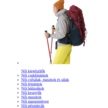
Női kiegészítők
Női csuklópántok
Női csősálak, maszkok és sálak
Női fejpántok
Női hátizsákok
Női kesztyűk
Női maszkok
Női napszemüveg
Női pénztárcák