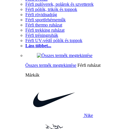
Férfi pulóverek, polárok és szvetterek
Férfi pólók, trikók és toppok
Férfi rövidnadrág
Férfi sportfehérneműk
Férfi thermo ruházat
Férfi trekking ruházat
Férfi tréningruhák
Férfi UV-védő pólók és toppok
Láss többet...
Összes termék megtekintése
Férfi ruházat
Márkák
Nike