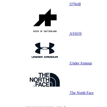
O'Neill
ASSOS
Under Armour
The North Face