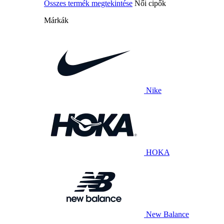
Összes termék megtekintése
Női cipők
Márkák
Nike
HOKA
New Balance