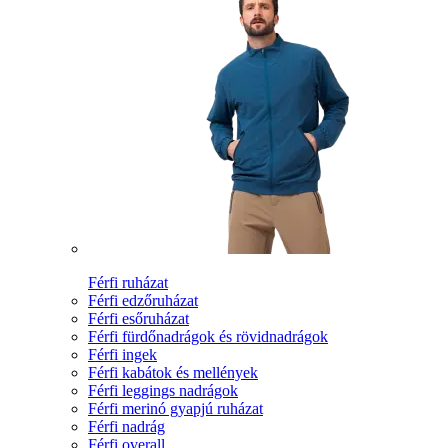
Férfi ruházat
Férfi edzőruházat
Férfi esőruházat
Férfi fürdőnadrágok és rövidnadrágok
Férfi ingek
Férfi kabátok és mellények
Férfi leggings nadrágok
Férfi merinó gyapjú ruházat
Férfi nadrág
Férfi overall