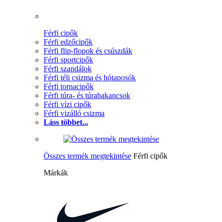
Férfi cipők
Férfi edzőcipők
Férfi flip-flopok és csúszdák
Férfi sportcipők
Férfi szandálok
Férfi téli csizma és hótaposók
Férfi tornacipők
Férfi túra- és túrabakancsok
Férfi vízi cipők
Férfi vizálló csizma
Láss többet...
Összes termék megtekintése
Férfi cipők
Márkák