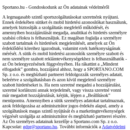
Sportano.hu - Gondoskodunk az Ön adatainak védelméről
A legmagasabb szintű sportszolgáltatásokat szeretnénk nyújtani.
Ennek érdekében sütiket és mobil hirdetési azonosítókat használunk,
amelyek biztosítják a szolgáltatás megfelelő működését, és
amennyiben hozzájárulását megadja, analitikai és hirdetés személyre
szabási célokra is felhasználjuk. Ez magában foglalja a személyre
szabott tartalmak és hirdetések megjelenítését, amelyek az Ön
érdeklődési köreihez igazodnak, valamint ezek hatékonyságának
mérését. A sütik és mobil hirdetési azonosítók személyre szabott és
nem személyre szabott reklámtevékenységekhez is felhasználhatók -
az Ön beleegyezésének függvényében. Ha rákattint a „Mindent
elfogadok” gombra, hozzájárul ahhoz, hogy a SPORTANO.COM
Sp. z o.o. és megbízható partnerei feldolgozzák személyes adatait,
beleértve a szolgáltatásban és azon kívül megjelenő személyre
szabott hirdetéseket is. Ha nem szeretné megadni a hozzájárulást,
szeretné korlátozni annak terjedelmét, vagy vissza szeretné vonni
már megadott hozzájárulását, kérjük, lépjen a „Beállítások”
menüpontra. Amennyiben a sütik személyes adatokat tartalmaznak,
azok feldolgozása az adminisztrátor jogos érdekén alapul, amely a
szolgáltatások magas szintű nyújtását és a marketingtevékenységek
végzését szolgálja az adminisztrátor és megbízható partnerei részére.
Az Ön személyes adatainak kezelője a Sportano.com Sp. z o.o.
Kapcsolat:
gdpr@sportano.hu
. További információk a
Adatvédelmi