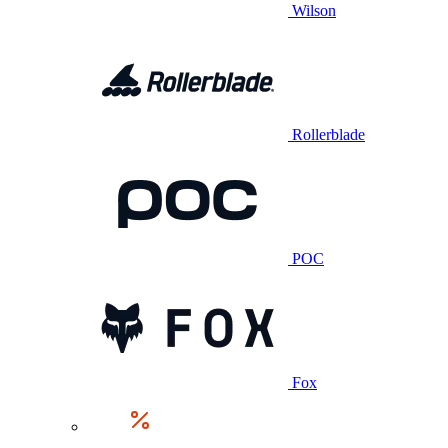
Wilson
Rollerblade
POC
Fox