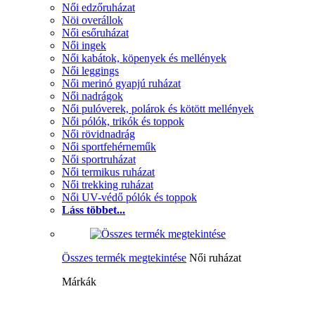
Női edzőruházat
Nöi overállok
Női esőruházat
Női ingek
Női kabátok, köpenyek és mellények
Női leggings
Női merinó gyapjú ruházat
Női nadrágok
Női pulóverek, polárok és kötött mellények
Női pólók, trikók és toppok
Női rövidnadrág
Női sportfehérneműk
Női sportruházat
Női termikus ruházat
Női trekking ruházat
Női UV-védő pólók és toppok
Láss többet...
Összes termék megtekintése
Női ruházat
Márkák