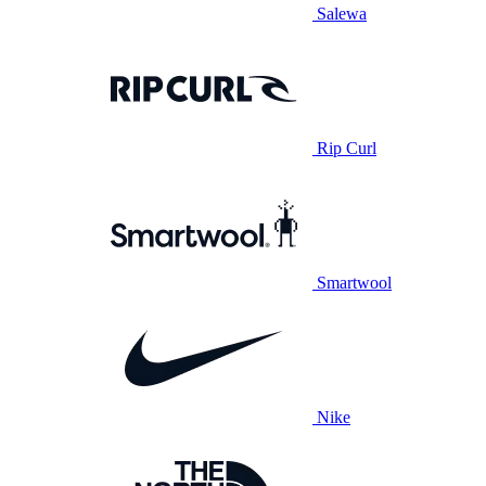
Salewa
Rip Curl
Smartwool
Nike