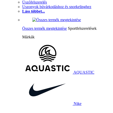
Úszófelszerelés
Uszonyok búvárkodáshoz és snorkelinghez
Láss többet...
Összes termék megtekintése
Sportfelszerelések
Márkák
AQUASTIC
Nike