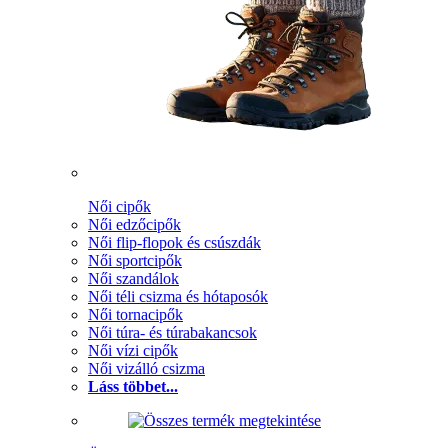
Női cipők
Női edzőcipők
Női flip-flopok és csúszdák
Női sportcipők
Női szandálok
Női téli csizma és hótaposók
Női tornacipők
Női túra- és túrabakancsok
Női vízi cipők
Női vizálló csizma
Láss többet...