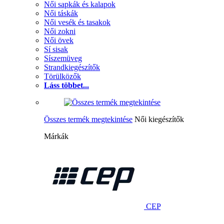
Női sapkák és kalapok
Női táskák
Női vesék és tasakok
Női zokni
Női övek
Sí sisak
Síszemüveg
Strandkiegészítők
Törülközők
Láss többet...
Összes termék megtekintése
Női kiegészítők
Márkák
CEP