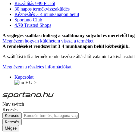
Kiszállítás 999 Ft- tól
30 napos termékvisszaküldés
Kézbesítés 3-4 munkanapon belül
Sportano Club
4.70
Trusted Shops
A végleges szállítási költség a szállítmány súlyától és méretétől füg
Megnézem hogyan küldhetem vissza a terméket
A rendeléseket rendszerint 3-4 munkanapon belül kézbesítjük.
A szállítási idő a termék rendelkezésre állásától valamint a kiválasztot
Megnézem a részletes információkat
Kapcsolat
HU
>
Nav switch
Keresés
Keresés
Keresés
Mégse