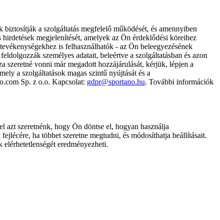
k biztosítják a szolgáltatás megfelelő működését, és amennyiben
és hirdetések megjelenítését, amelyek az Ön érdeklődési köreihez
ámtevékenységekhez is felhasználhatók - az Ön beleegyezésének
dolgozzák személyes adatait, beleértve a szolgáltatásban és azon
za szeretné vonni már megadott hozzájárulását, kérjük, lépjen a
ely a szolgáltatások magas szintű nyújtását és a
no.com Sp. z o.o. Kapcsolat:
gdpr@sportano.hu
. További információk
l azt szeretnénk, hogy Ön döntse el, hogyan használja
ejlécére, ha többet szeretne megtudni, és módosíthatja beállításait.
k elérhetetlenségét eredményezheti.