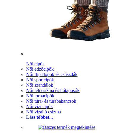
Női cipők
Női edzőcipők
Női flip-flopok és csúszdák
Női sportcipők
Női szandálok
Női téli csizma és hótaposók
Női tornacipők
Női túra- és túrabakancsok
Női vízi cipők
Női vizálló csizma
Láss többet...