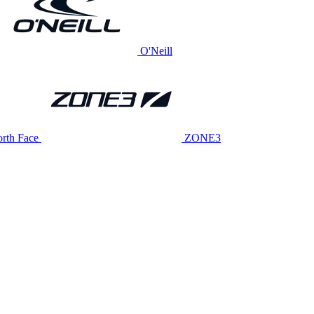
O'Neill
rth Face
ZONE3