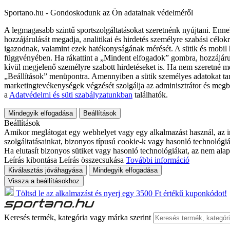
Sportano.hu - Gondoskodunk az Ön adatainak védelméről
A legmagasabb szintű sportszolgáltatásokat szeretnénk nyújtani. Enne
hozzájárulását megadja, analitikai és hirdetés személyre szabási célok
igazodnak, valamint ezek hatékonyságának mérését. A sütik és mobil 
függvényében. Ha rákattint a „Mindent elfogadok” gombra, hozzájáru
kívül megjelenő személyre szabott hirdetéseket is. Ha nem szeretné me
„Beállítások” menüpontra. Amennyiben a sütik személyes adatokat tart
marketingtevékenységek végzését szolgálja az adminisztrátor és megb
a
Adatvédelmi és süti szabályzatunkban
találhatók.
Mindegyik elfogadása
Beállítások
Beállítások
Amikor meglátogat egy webhelyet vagy egy alkalmazást használ, az in
szolgáltatásainkat, bizonyos típusú cookie-k vagy hasonló technológiák
Ha elutasít bizonyos sütiket vagy hasonló technológiákat, az nem alap
Leírás kibontása
Leírás összecsukása
További információ
Kiválasztás jóváhagyása
Mindegyik elfogadása
Vissza a beállításokhoz
Töltsd le az alkalmazást és nyerj egy 3500 Ft értékű kuponkódot!
Keresés termék, kategória vagy márka szerint