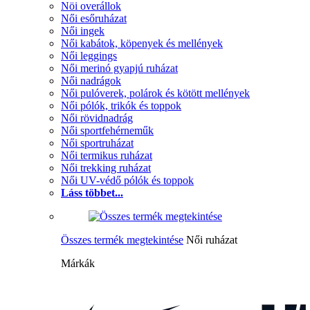
Nöi overállok
Női esőruházat
Női ingek
Női kabátok, köpenyek és mellények
Női leggings
Női merinó gyapjú ruházat
Női nadrágok
Női pulóverek, polárok és kötött mellények
Női pólók, trikók és toppok
Női rövidnadrág
Női sportfehérneműk
Női sportruházat
Női termikus ruházat
Női trekking ruházat
Női UV-védő pólók és toppok
Láss többet...
Összes termék megtekintése
Női ruházat
Márkák