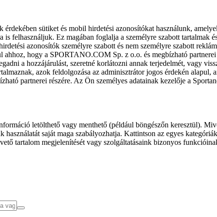
k érdekében sütiket és mobil hirdetési azonosítókat használunk, amelye
ra is felhasználjuk. Ez magában foglalja a személyre szabott tartalmak 
hirdetési azonosítók személyre szabott és nem személyre szabott rekl
l ahhoz, hogy a SPORTANO.COM Sp. z o.o. és megbízható partnerei fel
gadni a hozzájárulást, szeretné korlátozni annak terjedelmét, vagy viss
almaznak, azok feldolgozása az adminisztrátor jogos érdekén alapul, am
ízható partnerei részére. Az Ön személyes adatainak kezelője a Sporta
formáció letölthető vagy menthető (például böngészőn keresztül). Mive
 használatát saját maga szabályozhatja. Kattintson az egyes kategóriák f
vető tartalom megjelenítését vagy szolgáltatásaink bizonyos funkcióina