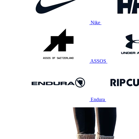
Nike
ASSOS
Endura