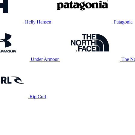
Helly Hansen
Patagonia
Under Armour
The No
Rip Curl