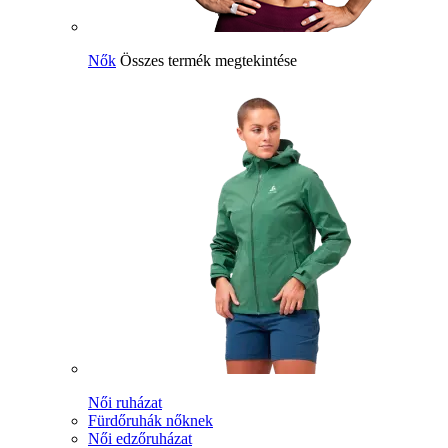
Nők
Összes termék megtekintése
Női ruházat
Fürdőruhák nőknek
Női edzőruházat