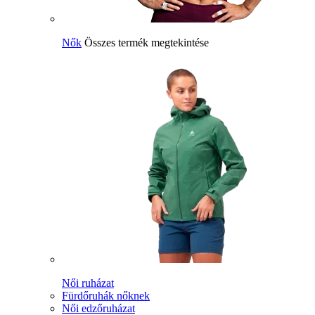
Nők
Összes termék megtekintése
Női ruházat
Fürdőruhák nőknek
Női edzőruházat