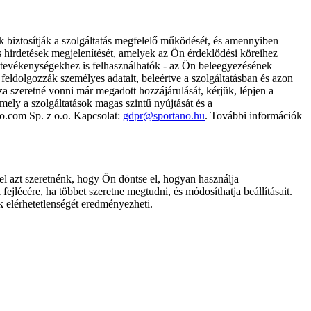
k biztosítják a szolgáltatás megfelelő működését, és amennyiben
és hirdetések megjelenítését, amelyek az Ön érdeklődési köreihez
ámtevékenységekhez is felhasználhatók - az Ön beleegyezésének
dolgozzák személyes adatait, beleértve a szolgáltatásban és azon
za szeretné vonni már megadott hozzájárulását, kérjük, lépjen a
ely a szolgáltatások magas szintű nyújtását és a
no.com Sp. z o.o. Kapcsolat:
gdpr@sportano.hu
. További információk
l azt szeretnénk, hogy Ön döntse el, hogyan használja
ejlécére, ha többet szeretne megtudni, és módosíthatja beállításait.
k elérhetetlenségét eredményezheti.