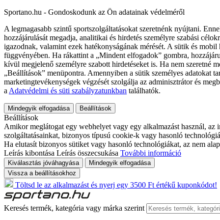
Sportano.hu - Gondoskodunk az Ön adatainak védelméről
A legmagasabb szintű sportszolgáltatásokat szeretnénk nyújtani. Enne
hozzájárulását megadja, analitikai és hirdetés személyre szabási célok
igazodnak, valamint ezek hatékonyságának mérését. A sütik és mobil 
függvényében. Ha rákattint a „Mindent elfogadok” gombra, hozzájáru
kívül megjelenő személyre szabott hirdetéseket is. Ha nem szeretné me
„Beállítások” menüpontra. Amennyiben a sütik személyes adatokat tart
marketingtevékenységek végzését szolgálja az adminisztrátor és megb
a
Adatvédelmi és süti szabályzatunkban
találhatók.
Mindegyik elfogadása
Beállítások
Beállítások
Amikor meglátogat egy webhelyet vagy egy alkalmazást használ, az in
szolgáltatásainkat, bizonyos típusú cookie-k vagy hasonló technológiák
Ha elutasít bizonyos sütiket vagy hasonló technológiákat, az nem alap
Leírás kibontása
Leírás összecsukása
További információ
Kiválasztás jóváhagyása
Mindegyik elfogadása
Vissza a beállításokhoz
Töltsd le az alkalmazást és nyerj egy 3500 Ft értékű kuponkódot!
Keresés termék, kategória vagy márka szerint