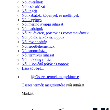
Nöi overállok
Női esőruházat
Női ingek
Női kabátok, köpenyek és mellények
Női leggings
Női merinó gyapjú ruházat
Női nadrágok
Női pulóverek, polárok és kötött mellények
Női pólók, trikók és toppok
Női rövidnadrág
Női sportfehérneműk
Női sportruházat
Női termikus ruházat
Női trekking ruházat
Női UV-védő pólók és toppok
Láss többet...
Összes termék megtekintése
Női ruházat
Márkák