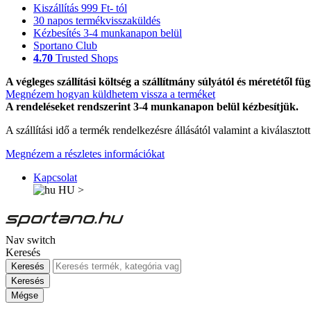
Kiszállítás 999 Ft- tól
30 napos termékvisszaküldés
Kézbesítés 3-4 munkanapon belül
Sportano Club
4.70
Trusted Shops
A végleges szállítási költség a szállítmány súlyától és méretétől füg
Megnézem hogyan küldhetem vissza a terméket
A rendeléseket rendszerint 3-4 munkanapon belül kézbesítjük.
A szállítási idő a termék rendelkezésre állásától valamint a kiválasztot
Megnézem a részletes információkat
Kapcsolat
HU
>
Nav switch
Keresés
Keresés
Keresés
Mégse