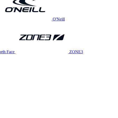
O'Neill
rth Face
ZONE3