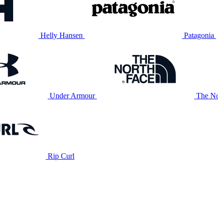
Helly Hansen
Patagonia
Under Armour
The No
Rip Curl