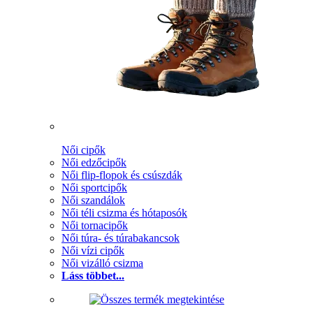
Női cipők
Női edzőcipők
Női flip-flopok és csúszdák
Női sportcipők
Női szandálok
Női téli csizma és hótaposók
Női tornacipők
Női túra- és túrabakancsok
Női vízi cipők
Női vizálló csizma
Láss többet...