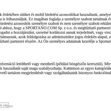
k érdekében sütiket és mobil hirdetési azonosítókat használunk, amelye
ra is felhasználjuk. Ez magában foglalja a személyre szabott tartalmak 
hirdetési azonosítók személyre szabott és nem személyre szabott rekl
l ahhoz, hogy a SPORTANO.COM Sp. z o.o. és megbízható partnerei fel
gadni a hozzájárulást, szeretné korlátozni annak terjedelmét, vagy viss
almaznak, azok feldolgozása az adminisztrátor jogos érdekén alapul, am
ízható partnerei részére. Az Ön személyes adatainak kezelője a Sporta
formáció letölthető vagy menthető (például böngészőn keresztül). Mive
 használatát saját maga szabályozhatja. Kattintson az egyes kategóriák f
vető tartalom megjelenítését vagy szolgáltatásaink bizonyos funkcióina