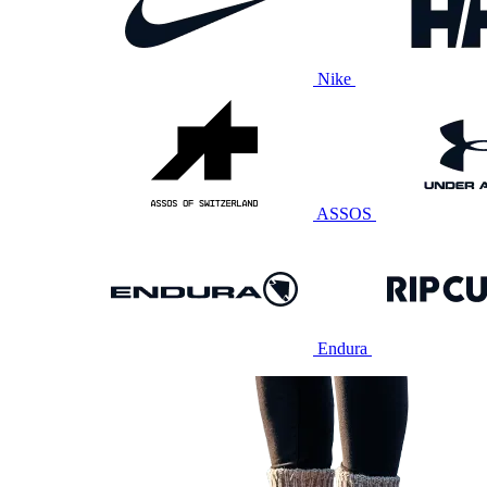
Nike
ASSOS
Endura