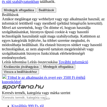
és süti szabályzatunkban
találhatók.
Mindegyik elfogadása
Beállítások
Beállítások
Amikor meglátogat egy webhelyet vagy egy alkalmazást használ, az
információ letölthető vagy menthető (például böngészőn keresztül).
Mivel azt szeretnénk, hogy Ön döntse el, hogyan használja
szolgáltatásainkat, bizonyos típusú cookie-k vagy hasonló
technológiák használatát saját maga szabályozhatja. Kattintson az
egyes kategóriák fejlécére, ha többet szeretne megtudni, és
módosíthatja beállításait. Ha elutasít bizonyos sütiket vagy hasonló
technológiákat, az nem alapvető tartalom megjelenítését vagy
szolgáltatásaink bizonyos funkcióinak elérhetetlenségét
eredményezheti.
Leírás kibontása
Leírás összecsukása
További információ
Kiválasztás jóváhagyása
Mindegyik elfogadása
Vissza a beállításokhoz
Töltsd le az alkalmazást és nyerj egy 3500 Ft értékű
kuponkódot!
Keresés termék, kategória vagy márka szerint
Kiszállítás 999 Ft- tól