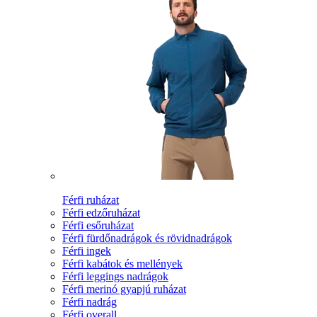
Férfi ruházat
Férfi edzőruházat
Férfi esőruházat
Férfi fürdőnadrágok és rövidnadrágok
Férfi ingek
Férfi kabátok és mellények
Férfi leggings nadrágok
Férfi merinó gyapjú ruházat
Férfi nadrág
Férfi overall