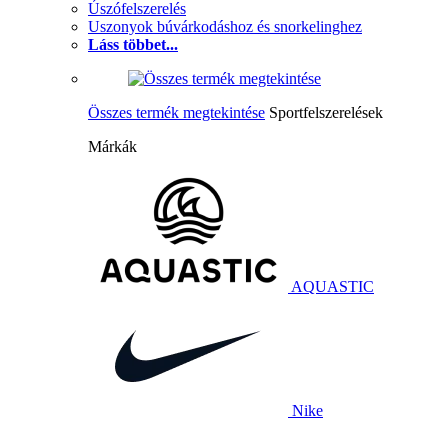
Úszófelszerelés
Uszonyok búvárkodáshoz és snorkelinghez
Láss többet...
Összes termék megtekintése
Sportfelszerelések
Márkák
AQUASTIC
Nike