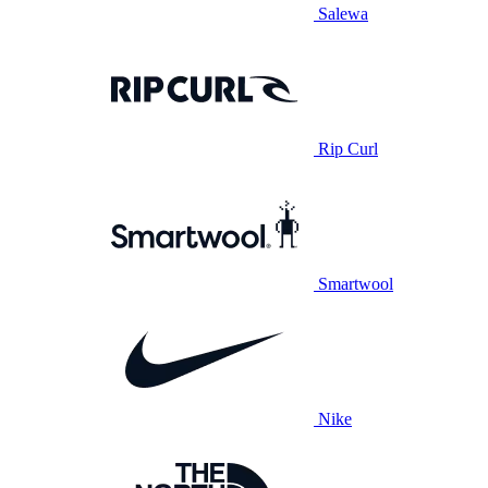
Salewa
Rip Curl
Smartwool
Nike