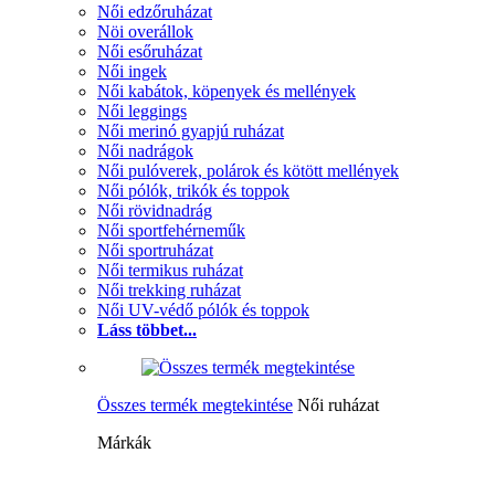
Női edzőruházat
Nöi overállok
Női esőruházat
Női ingek
Női kabátok, köpenyek és mellények
Női leggings
Női merinó gyapjú ruházat
Női nadrágok
Női pulóverek, polárok és kötött mellények
Női pólók, trikók és toppok
Női rövidnadrág
Női sportfehérneműk
Női sportruházat
Női termikus ruházat
Női trekking ruházat
Női UV-védő pólók és toppok
Láss többet...
Összes termék megtekintése
Női ruházat
Márkák