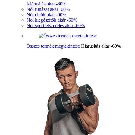
Kiárusítás akár -60%
Női ruházat akár -60%
Női cipők akár -60%
Női kiegészítők akár -60%
Női sportfelszerelés akár -60%
Összes termék megtekintése
Kiárusítás akár -60%