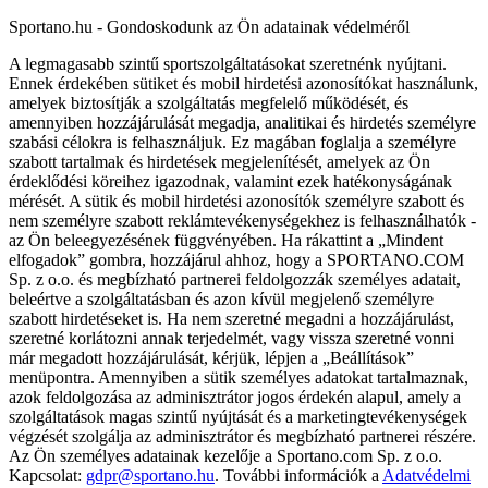
Sportano.hu - Gondoskodunk az Ön adatainak védelméről
A legmagasabb szintű sportszolgáltatásokat szeretnénk nyújtani.
Ennek érdekében sütiket és mobil hirdetési azonosítókat használunk,
amelyek biztosítják a szolgáltatás megfelelő működését, és
amennyiben hozzájárulását megadja, analitikai és hirdetés személyre
szabási célokra is felhasználjuk. Ez magában foglalja a személyre
szabott tartalmak és hirdetések megjelenítését, amelyek az Ön
érdeklődési köreihez igazodnak, valamint ezek hatékonyságának
mérését. A sütik és mobil hirdetési azonosítók személyre szabott és
nem személyre szabott reklámtevékenységekhez is felhasználhatók -
az Ön beleegyezésének függvényében. Ha rákattint a „Mindent
elfogadok” gombra, hozzájárul ahhoz, hogy a SPORTANO.COM
Sp. z o.o. és megbízható partnerei feldolgozzák személyes adatait,
beleértve a szolgáltatásban és azon kívül megjelenő személyre
szabott hirdetéseket is. Ha nem szeretné megadni a hozzájárulást,
szeretné korlátozni annak terjedelmét, vagy vissza szeretné vonni
már megadott hozzájárulását, kérjük, lépjen a „Beállítások”
menüpontra. Amennyiben a sütik személyes adatokat tartalmaznak,
azok feldolgozása az adminisztrátor jogos érdekén alapul, amely a
szolgáltatások magas szintű nyújtását és a marketingtevékenységek
végzését szolgálja az adminisztrátor és megbízható partnerei részére.
Az Ön személyes adatainak kezelője a Sportano.com Sp. z o.o.
Kapcsolat:
gdpr@sportano.hu
. További információk a
Adatvédelmi