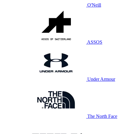
O'Neill
ASSOS
Under Armour
The North Face