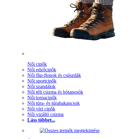
Női cipők
Női edzőcipők
Női flip-flopok és csúszdák
Női sportcipők
Női szandálok
Női téli csizma és hótaposók
Női tornacipők
Női túra- és túrabakancsok
Női vízi cipők
Női vizálló csizma
Láss többet...