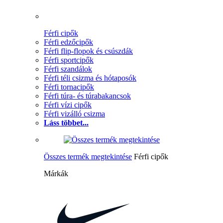
Férfi cipők
Férfi edzőcipők
Férfi flip-flopok és csúszdák
Férfi sportcipők
Férfi szandálok
Férfi téli csizma és hótaposók
Férfi tornacipők
Férfi túra- és túrabakancsok
Férfi vízi cipők
Férfi vizálló csizma
Láss többet...
Összes termék megtekintése
Férfi cipők
Márkák