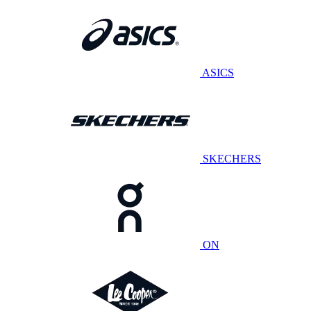
ASICS
SKECHERS
ON