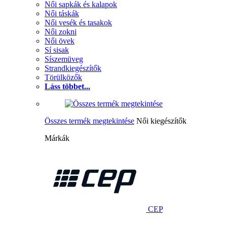
Női sapkák és kalapok
Női táskák
Női vesék és tasakok
Női zokni
Női övek
Sí sisak
Síszemüveg
Strandkiegészítők
Törülközők
Láss többet...
Összes termék megtekintése
Női kiegészítők
Márkák
CEP