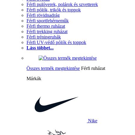
Férfi pulóverek, polárok és szvetterek
Férfi pólók, trikók és toppok
Férfi rövidnadrág
Férfi sportfehérneműk
Férfi thermo ruházat
Férfi trekking ruházat
Férfi tréningruhák
Férfi UV-védő pólók és toppok
Láss többet...
Összes termék megtekintése
Férfi ruházat
Márkák
Nike