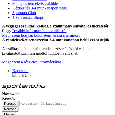
30 napos termékvisszaküldés
Kézbesítés 3-4 munkanapon belül
Sportano Club
4.70
Trusted Shops
A végleges szállítási költség a szállítmány súlyától és méretétől
függ.
További információk a szállításról
Megnézem hogyan küldhetem vissza a terméket
A rendeléseket rendszerint 3-4 munkanapon belül kézbesítjük.
A szállítási idő a termék rendelkezésre állásától valamint a
kiválasztott szállítási módtól függően változhat.
Megnézem a részletes információkat
Kapcsolat
HU
>
Nav switch
Keresés
Keresés
Keresés
Mégse