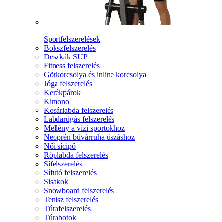
Sportfelszerelések
Bokszfelszerelés
Deszkák SUP
Fitness felszerelés
Görkorcsolya és inline korcsolya
Jóga felszerelés
Kerékpárok
Kimono
Kosárlabda felszerelés
Labdarúgás felszerelés
Mellény a vízi sportokhoz
Neoprén búvárruha úszáshoz
Női sícipő
Röplabda felszerelés
Sífelszerelés
Sífutó felszerelés
Sisakok
Snowboard felszerelés
Tenisz felszerelés
Túrafelszerelés
Túrabotok