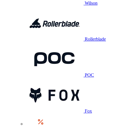
Wilson
Rollerblade
POC
Fox