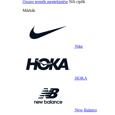
Összes termék megtekintése
Női cipők
Márkák
Nike
HOKA
New Balance