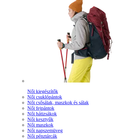
Női kiegészítők
Női csuklópántok
Női csősálak, maszkok és sálak
Női fejpántok
Női hátizsákok
Női kesztyűk
Női maszkok
Női napszemüveg
Női pénztárcák