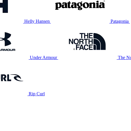
Helly Hansen
Patagonia
Under Armour
The No
Rip Curl