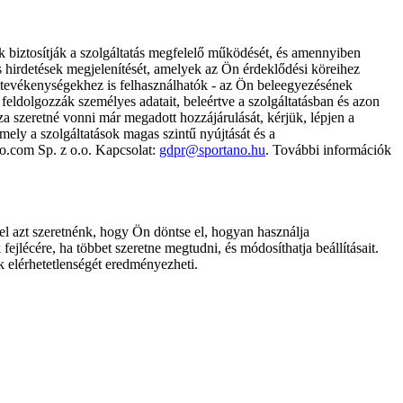
k biztosítják a szolgáltatás megfelelő működését, és amennyiben
és hirdetések megjelenítését, amelyek az Ön érdeklődési köreihez
ámtevékenységekhez is felhasználhatók - az Ön beleegyezésének
dolgozzák személyes adatait, beleértve a szolgáltatásban és azon
za szeretné vonni már megadott hozzájárulását, kérjük, lépjen a
ely a szolgáltatások magas szintű nyújtását és a
no.com Sp. z o.o. Kapcsolat:
gdpr@sportano.hu
. További információk
l azt szeretnénk, hogy Ön döntse el, hogyan használja
ejlécére, ha többet szeretne megtudni, és módosíthatja beállításait.
k elérhetetlenségét eredményezheti.