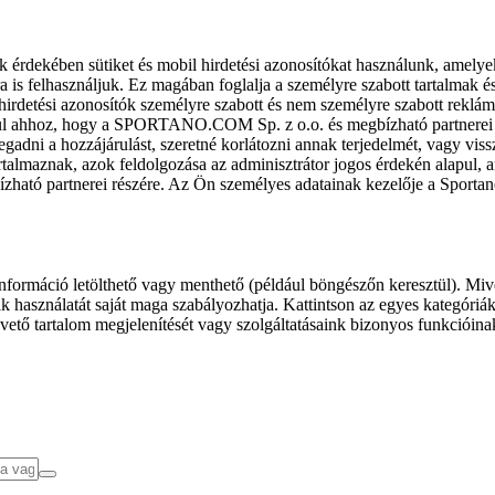
k érdekében sütiket és mobil hirdetési azonosítókat használunk, amelye
ra is felhasználjuk. Ez magában foglalja a személyre szabott tartalmak 
hirdetési azonosítók személyre szabott és nem személyre szabott rekl
l ahhoz, hogy a SPORTANO.COM Sp. z o.o. és megbízható partnerei fel
gadni a hozzájárulást, szeretné korlátozni annak terjedelmét, vagy viss
almaznak, azok feldolgozása az adminisztrátor jogos érdekén alapul, am
ízható partnerei részére. Az Ön személyes adatainak kezelője a Sporta
formáció letölthető vagy menthető (például böngészőn keresztül). Mive
 használatát saját maga szabályozhatja. Kattintson az egyes kategóriák f
vető tartalom megjelenítését vagy szolgáltatásaink bizonyos funkcióina