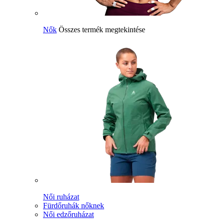
Nők
Összes termék megtekintése
Női ruházat
Fürdőruhák nőknek
Női edzőruházat