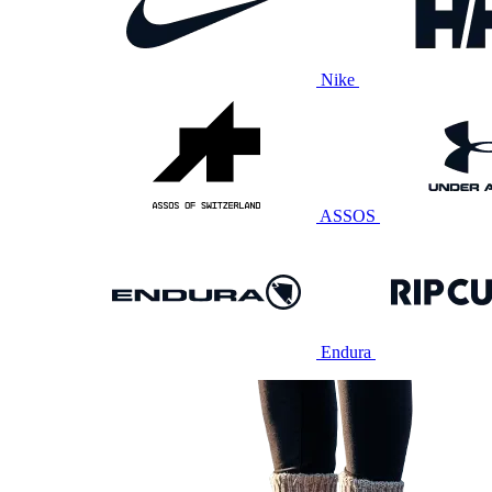
Nike
ASSOS
Endura