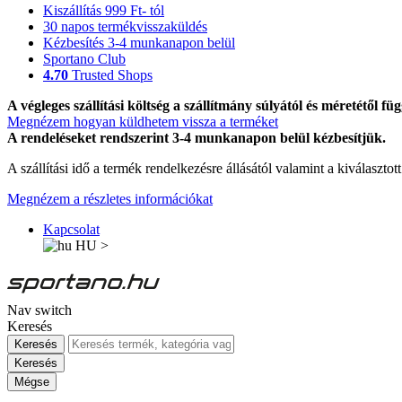
Kiszállítás 999 Ft- tól
30 napos termékvisszaküldés
Kézbesítés 3-4 munkanapon belül
Sportano Club
4.70
Trusted Shops
A végleges szállítási költség a szállítmány súlyától és méretétől füg
Megnézem hogyan küldhetem vissza a terméket
A rendeléseket rendszerint 3-4 munkanapon belül kézbesítjük.
A szállítási idő a termék rendelkezésre állásától valamint a kiválasztot
Megnézem a részletes információkat
Kapcsolat
HU
>
Nav switch
Keresés
Keresés
Keresés
Mégse