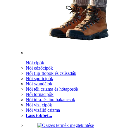
Női cipők
Női edzőcipők
Női flip-flopok és csúszdák
Női sportcipők
Női szandálok
Női téli csizma és hótaposók
Női tornacipők
Női túra- és túrabakancsok
Női vízi cipők
Női vizálló csizma
Láss többet...