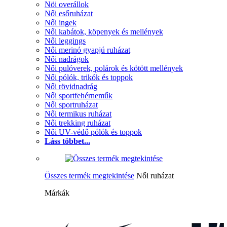
Nöi overállok
Női esőruházat
Női ingek
Női kabátok, köpenyek és mellények
Női leggings
Női merinó gyapjú ruházat
Női nadrágok
Női pulóverek, polárok és kötött mellények
Női pólók, trikók és toppok
Női rövidnadrág
Női sportfehérneműk
Női sportruházat
Női termikus ruházat
Női trekking ruházat
Női UV-védő pólók és toppok
Láss többet...
Összes termék megtekintése
Női ruházat
Márkák