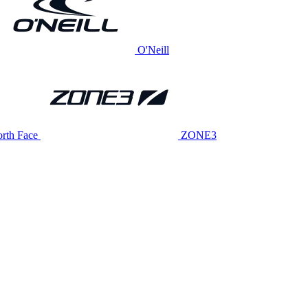
O'Neill
rth Face
ZONE3