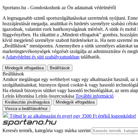
Sportano.hu - Gondoskodunk az Ön adatainak védelméről
A legmagasabb szintű sportszolgáltatásokat szeretnénk nyújtani. Enne
hozzájárulását megadja, analitikai és hirdetés személyre szabási célok
igazodnak, valamint ezek hatékonyságának mérését. A sütik és mobil 
függvényében. Ha rákattint a „Mindent elfogadok” gombra, hozzájáru
kívül megjelenő személyre szabott hirdetéseket is. Ha nem szeretné me
„Beállítások” menüpontra. Amennyiben a sütik személyes adatokat tart
marketingtevékenységek végzését szolgálja az adminisztrátor és megb
a
Adatvédelmi és süti szabályzatunkban
találhatók.
Mindegyik elfogadása
Beállítások
Beállítások
Amikor meglátogat egy webhelyet vagy egy alkalmazást használ, az in
szolgáltatásainkat, bizonyos típusú cookie-k vagy hasonló technológiák
Ha elutasít bizonyos sütiket vagy hasonló technológiákat, az nem alap
Leírás kibontása
Leírás összecsukása
További információ
Kiválasztás jóváhagyása
Mindegyik elfogadása
Vissza a beállításokhoz
Töltsd le az alkalmazást és nyerj egy 3500 Ft értékű kuponkódot!
Keresés termék, kategória vagy márka szerint