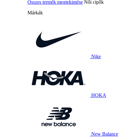
Összes termék megtekintése
Női cipők
Márkák
Nike
HOKA
New Balance