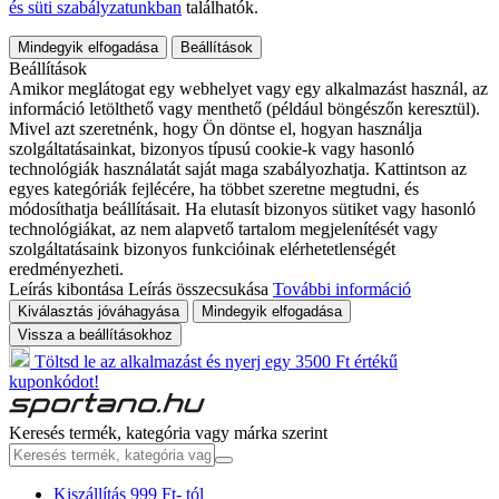
és süti szabályzatunkban
találhatók.
Mindegyik elfogadása
Beállítások
Beállítások
Amikor meglátogat egy webhelyet vagy egy alkalmazást használ, az
információ letölthető vagy menthető (például böngészőn keresztül).
Mivel azt szeretnénk, hogy Ön döntse el, hogyan használja
szolgáltatásainkat, bizonyos típusú cookie-k vagy hasonló
technológiák használatát saját maga szabályozhatja. Kattintson az
egyes kategóriák fejlécére, ha többet szeretne megtudni, és
módosíthatja beállításait. Ha elutasít bizonyos sütiket vagy hasonló
technológiákat, az nem alapvető tartalom megjelenítését vagy
szolgáltatásaink bizonyos funkcióinak elérhetetlenségét
eredményezheti.
Leírás kibontása
Leírás összecsukása
További információ
Kiválasztás jóváhagyása
Mindegyik elfogadása
Vissza a beállításokhoz
Töltsd le az alkalmazást és nyerj egy 3500 Ft értékű
kuponkódot!
Keresés termék, kategória vagy márka szerint
Kiszállítás 999 Ft- tól