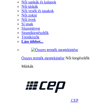
Női sapkák és kalapok
Női táskák
Női vesék és tasakok
Női zokni
Női övek
Sí sisak
Síszemüveg
Strandkiegészítők
Törülközők
Láss többet...
Összes termék megtekintése
Női kiegészítők
Márkák
CEP