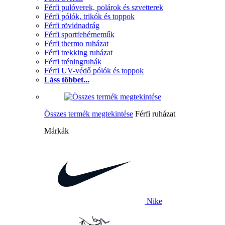
Férfi pulóverek, polárok és szvetterek
Férfi pólók, trikók és toppok
Férfi rövidnadrág
Férfi sportfehérneműk
Férfi thermo ruházat
Férfi trekking ruházat
Férfi tréningruhák
Férfi UV-védő pólók és toppok
Láss többet...
Összes termék megtekintése
Férfi ruházat
Márkák
Nike