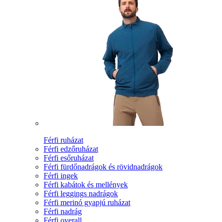
Férfi ruházat
Férfi edzőruházat
Férfi esőruházat
Férfi fürdőnadrágok és rövidnadrágok
Férfi ingek
Férfi kabátok és mellények
Férfi leggings nadrágok
Férfi merinó gyapjú ruházat
Férfi nadrág
Férfi overall