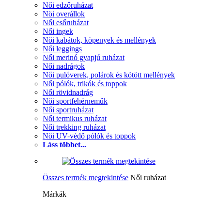
Női edzőruházat
Nöi overállok
Női esőruházat
Női ingek
Női kabátok, köpenyek és mellények
Női leggings
Női merinó gyapjú ruházat
Női nadrágok
Női pulóverek, polárok és kötött mellények
Női pólók, trikók és toppok
Női rövidnadrág
Női sportfehérneműk
Női sportruházat
Női termikus ruházat
Női trekking ruházat
Női UV-védő pólók és toppok
Láss többet...
Összes termék megtekintése
Női ruházat
Márkák