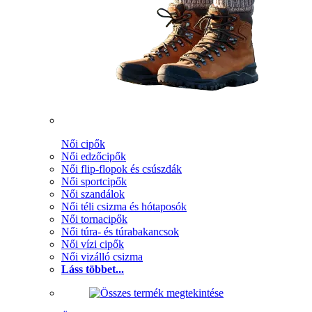
Női cipők
Női edzőcipők
Női flip-flopok és csúszdák
Női sportcipők
Női szandálok
Női téli csizma és hótaposók
Női tornacipők
Női túra- és túrabakancsok
Női vízi cipők
Női vizálló csizma
Láss többet...