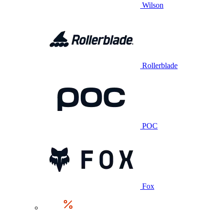
Wilson
Rollerblade
POC
Fox