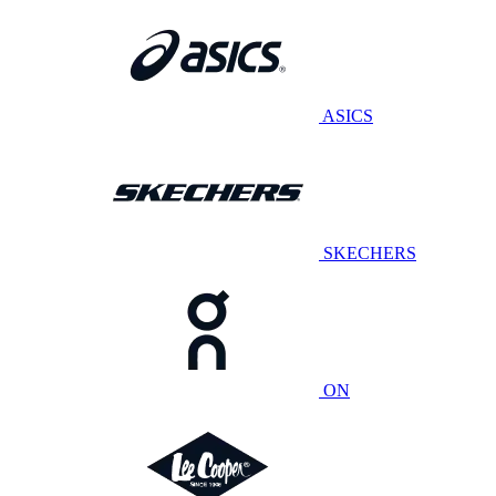
ASICS
SKECHERS
ON