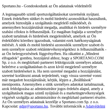
Sportano.hu - Gondoskodunk az Ön adatainak védelméről
A legmagasabb szintű sportszolgáltatásokat szeretnénk nyújtani.
Ennek érdekében sütiket és mobil hirdetési azonosítókat használunk,
amelyek biztosítják a szolgáltatás megfelelő működését, és
amennyiben hozzájárulását megadja, analitikai és hirdetés személyre
szabási célokra is felhasználjuk. Ez magában foglalja a személyre
szabott tartalmak és hirdetések megjelenítését, amelyek az Ön
érdeklődési köreihez igazodnak, valamint ezek hatékonyságának
mérését. A sütik és mobil hirdetési azonosítók személyre szabott és
nem személyre szabott reklámtevékenységekhez is felhasználhatók -
az Ön beleegyezésének függvényében. Ha rákattint a „Mindent
elfogadok” gombra, hozzájárul ahhoz, hogy a SPORTANO.COM
Sp. z o.o. és megbízható partnerei feldolgozzák személyes adatait,
beleértve a szolgáltatásban és azon kívül megjelenő személyre
szabott hirdetéseket is. Ha nem szeretné megadni a hozzájárulást,
szeretné korlátozni annak terjedelmét, vagy vissza szeretné vonni
már megadott hozzájárulását, kérjük, lépjen a „Beállítások”
menüpontra. Amennyiben a sütik személyes adatokat tartalmaznak,
azok feldolgozása az adminisztrátor jogos érdekén alapul, amely a
szolgáltatások magas szintű nyújtását és a marketingtevékenységek
végzését szolgálja az adminisztrátor és megbízható partnerei részére.
Az Ön személyes adatainak kezelője a Sportano.com Sp. z o.o.
Kapcsolat:
gdpr@sportano.hu
. További információk a
Adatvédelmi