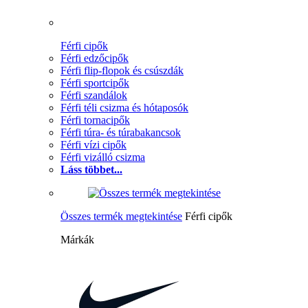
Férfi cipők
Férfi edzőcipők
Férfi flip-flopok és csúszdák
Férfi sportcipők
Férfi szandálok
Férfi téli csizma és hótaposók
Férfi tornacipők
Férfi túra- és túrabakancsok
Férfi vízi cipők
Férfi vizálló csizma
Láss többet...
Összes termék megtekintése
Férfi cipők
Márkák