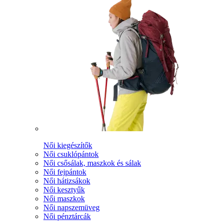
Női kiegészítők
Női csuklópántok
Női csősálak, maszkok és sálak
Női fejpántok
Női hátizsákok
Női kesztyűk
Női maszkok
Női napszemüveg
Női pénztárcák