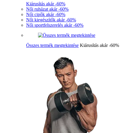
Kiárusítás akár -60%
Női ruházat akár -60%
Női cipők akár -60%
Női kiegészítők akár -60%
Női sportfelszerelés akár -60%
Összes termék megtekintése
Kiárusítás akár -60%