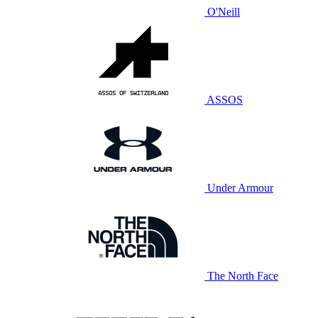
O'Neill
ASSOS
Under Armour
The North Face