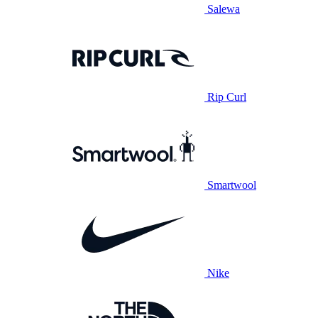
Salewa
Rip Curl
Smartwool
Nike