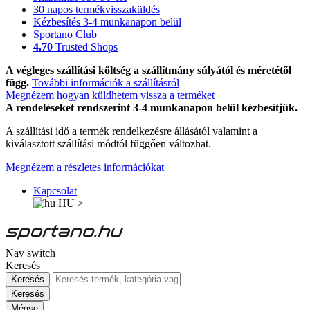
30 napos termékvisszaküldés
Kézbesítés 3-4 munkanapon belül
Sportano Club
4.70
Trusted Shops
A végleges szállítási költség a szállítmány súlyától és méretétől
függ.
További információk a szállításról
Megnézem hogyan küldhetem vissza a terméket
A rendeléseket rendszerint 3-4 munkanapon belül kézbesítjük.
A szállítási idő a termék rendelkezésre állásától valamint a
kiválasztott szállítási módtól függően változhat.
Megnézem a részletes információkat
Kapcsolat
HU
>
Nav switch
Keresés
Keresés
Keresés
Mégse