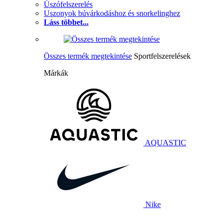
Úszófelszerelés
Uszonyok búvárkodáshoz és snorkelinghez
Láss többet...
Összes termék megtekintése
Sportfelszerelések
Márkák
AQUASTIC
Nike