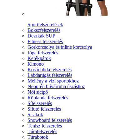
Sportfelszerelések
Bokszfelszerelés
Deszkák SUP
Fitness felszerelés
Görkorcsolya és inline korcsolya
Jóga felszerelés
Kerékpárok
Kimono
Kosárlabda felszerelés
Labdarúgás felszerelés
Mellény a vízi sportokhoz
Neoprén búvárruha úszáshoz
Női sícipő
Röplabda felszerelés
Sífelszerelés
Sífutó felszerelés
Sisakok
Snowboard felszerelés
Tenisz felszerelés
Túrafelszerelés
Túrabotok