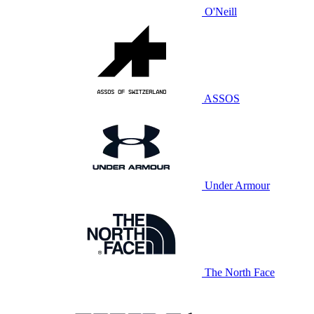
O'Neill
ASSOS
Under Armour
The North Face