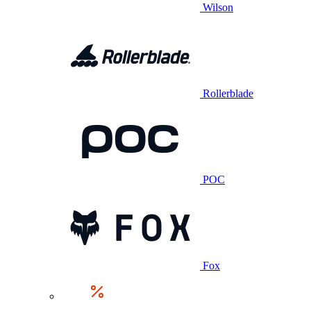
Wilson
Rollerblade
POC
Fox