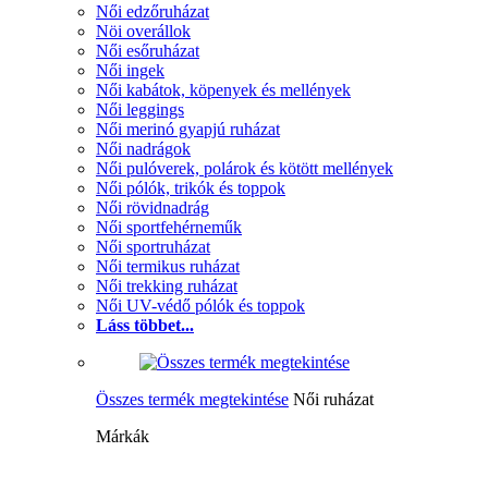
Női edzőruházat
Nöi overállok
Női esőruházat
Női ingek
Női kabátok, köpenyek és mellények
Női leggings
Női merinó gyapjú ruházat
Női nadrágok
Női pulóverek, polárok és kötött mellények
Női pólók, trikók és toppok
Női rövidnadrág
Női sportfehérneműk
Női sportruházat
Női termikus ruházat
Női trekking ruházat
Női UV-védő pólók és toppok
Láss többet...
Összes termék megtekintése
Női ruházat
Márkák