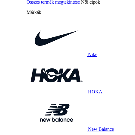
Összes termék megtekintése
Női cipők
Márkák
Nike
HOKA
New Balance