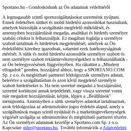
Sportano.hu - Gondoskodunk az Ön adatainak védelméről
A legmagasabb szintű sportszolgáltatásokat szeretnénk nyújtani.
Ennek érdekében sütiket és mobil hirdetési azonosítókat használunk,
amelyek biztosítják a szolgáltatás megfelelő működését, és
amennyiben hozzájárulását megadja, analitikai és hirdetés személyre
szabási célokra is felhasználjuk. Ez magában foglalja a személyre
szabott tartalmak és hirdetések megjelenítését, amelyek az Ön
érdeklődési köreihez igazodnak, valamint ezek hatékonyságának
mérését. A sütik és mobil hirdetési azonosítók személyre szabott és
nem személyre szabott reklámtevékenységekhez is felhasználhatók -
az Ön beleegyezésének függvényében. Ha rákattint a „Mindent
elfogadok” gombra, hozzájárul ahhoz, hogy a SPORTANO.COM
Sp. z o.o. és megbízható partnerei feldolgozzák személyes adatait,
beleértve a szolgáltatásban és azon kívül megjelenő személyre
szabott hirdetéseket is. Ha nem szeretné megadni a hozzájárulást,
szeretné korlátozni annak terjedelmét, vagy vissza szeretné vonni
már megadott hozzájárulását, kérjük, lépjen a „Beállítások”
menüpontra. Amennyiben a sütik személyes adatokat tartalmaznak,
azok feldolgozása az adminisztrátor jogos érdekén alapul, amely a
szolgáltatások magas szintű nyújtását és a marketingtevékenységek
végzését szolgálja az adminisztrátor és megbízható partnerei részére.
Az Ön személyes adatainak kezelője a Sportano.com Sp. z o.o.
Kapcsolat:
gdpr@sportano.hu
. További információk a
Adatvédelmi