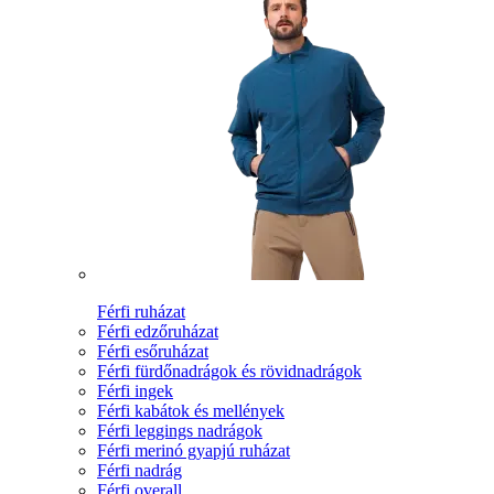
Férfi ruházat
Férfi edzőruházat
Férfi esőruházat
Férfi fürdőnadrágok és rövidnadrágok
Férfi ingek
Férfi kabátok és mellények
Férfi leggings nadrágok
Férfi merinó gyapjú ruházat
Férfi nadrág
Férfi overall