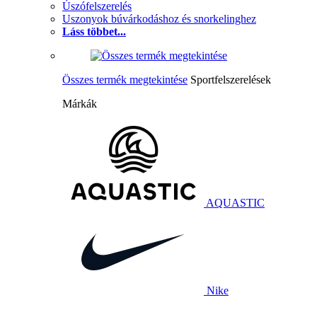
Úszófelszerelés
Uszonyok búvárkodáshoz és snorkelinghez
Láss többet...
Összes termék megtekintése
Sportfelszerelések
Márkák
AQUASTIC
Nike