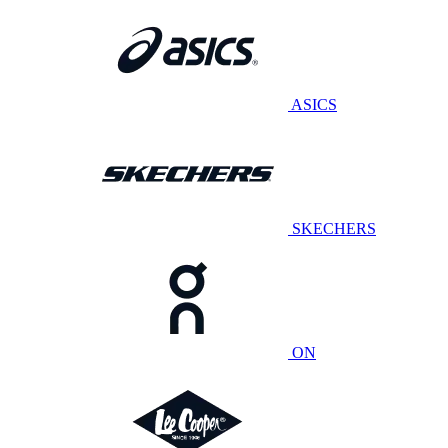
ASICS
SKECHERS
ON