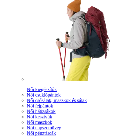
Női kiegészítők
Női csuklópántok
Női csősálak, maszkok és sálak
Női fejpántok
Női hátizsákok
Női kesztyűk
Női maszkok
Női napszemüveg
Női pénztárcák