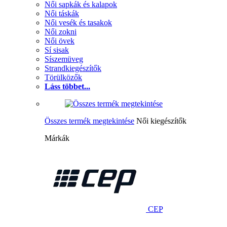
Női sapkák és kalapok
Női táskák
Női vesék és tasakok
Női zokni
Női övek
Sí sisak
Síszemüveg
Strandkiegészítők
Törülközők
Láss többet...
Összes termék megtekintése
Női kiegészítők
Márkák
CEP