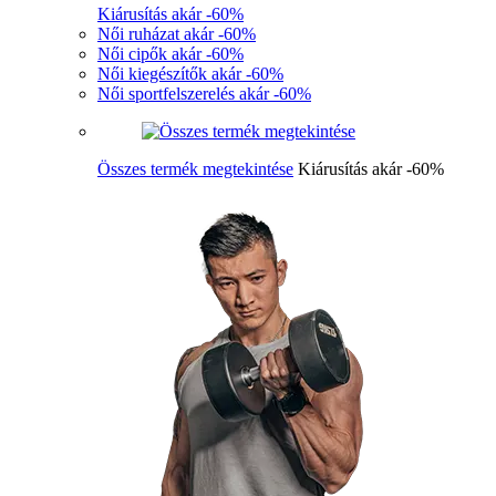
Kiárusítás akár -60%
Női ruházat akár -60%
Női cipők akár -60%
Női kiegészítők akár -60%
Női sportfelszerelés akár -60%
Összes termék megtekintése
Kiárusítás akár -60%