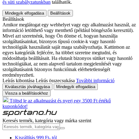
és süti szabályzatunkban
találhatók.
Mindegyik elfogadása
Beállítások
Beállítások
Amikor meglátogat egy webhelyet vagy egy alkalmazást használ, az
információ letölthető vagy menthető (például böngészőn keresztül).
Mivel azt szeretnénk, hogy Ön döntse el, hogyan használja
szolgáltatásainkat, bizonyos típusú cookie-k vagy hasonló
technológiák használatát saját maga szabályozhatja. Kattintson az
egyes kategóriák fejlécére, ha többet szeretne megtudni, és
módosíthatja beállításait. Ha elutasít bizonyos sütiket vagy hasonló
technológiákat, az nem alapvető tartalom megjelenítését vagy
szolgáltatásaink bizonyos funkcióinak elérhetetlenségét
eredményezheti.
Leírás kibontása
Leírás összecsukása
További információ
Kiválasztás jóváhagyása
Mindegyik elfogadása
Vissza a beállításokhoz
Töltsd le az alkalmazást és nyerj egy 3500 Ft értékű
kuponkódot!
Keresés termék, kategória vagy márka szerint
Kiszállítás 999 Ft- tól