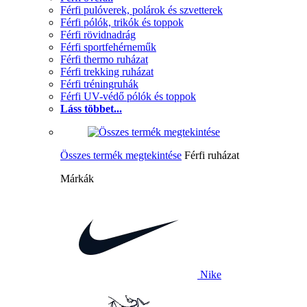
Férfi pulóverek, polárok és szvetterek
Férfi pólók, trikók és toppok
Férfi rövidnadrág
Férfi sportfehérneműk
Férfi thermo ruházat
Férfi trekking ruházat
Férfi tréningruhák
Férfi UV-védő pólók és toppok
Láss többet...
Összes termék megtekintése
Férfi ruházat
Márkák
Nike