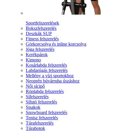
Sportfelszerelések
Bokszfelszerelés
Deszkák SUP
Fitness felszerelés
Görkorcsolya és inline korcsolya
Jóga felszerelés
Kerékpárok
Kimono
Kosárlabda felszerelés
Labdarúgás felszerelés
Mellény a vízi sportokhoz
Neoprén búvárruha úszáshoz
Női sícipő
Röplabda felszerelés
Sífelszerelés
Sífutó felszerelés
Sisakok
Snowboard felszerelés
Tenisz felszerelés
Túrafelszerelés
Túrabotok