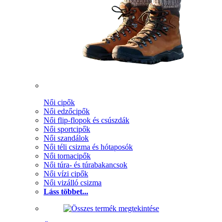
Női cipők
Női edzőcipők
Női flip-flopok és csúszdák
Női sportcipők
Női szandálok
Női téli csizma és hótaposók
Női tornacipők
Női túra- és túrabakancsok
Női vízi cipők
Női vizálló csizma
Láss többet...