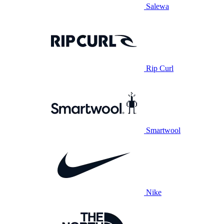
Salewa
Rip Curl
Smartwool
Nike