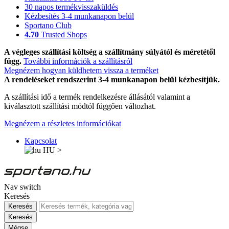
30 napos termékvisszaküldés
Kézbesítés 3-4 munkanapon belül
Sportano Club
4.70
Trusted Shops
A végleges szállítási költség a szállítmány súlyától és méretétől
függ.
További információk a szállításról
Megnézem hogyan küldhetem vissza a terméket
A rendeléseket rendszerint 3-4 munkanapon belül kézbesítjük.
A szállítási idő a termék rendelkezésre állásától valamint a
kiválasztott szállítási módtól függően változhat.
Megnézem a részletes információkat
Kapcsolat
HU
>
Nav switch
Keresés
Keresés
Keresés
Mégse