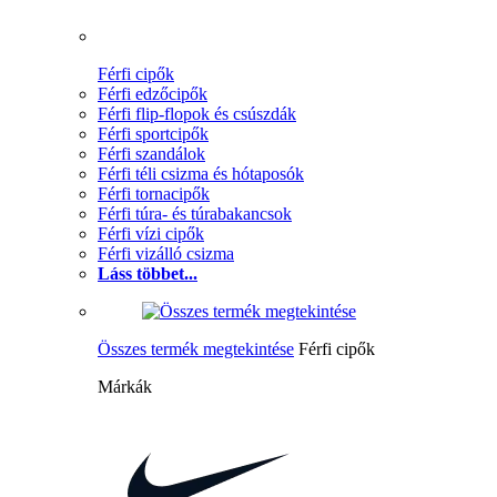
Férfi cipők
Férfi edzőcipők
Férfi flip-flopok és csúszdák
Férfi sportcipők
Férfi szandálok
Férfi téli csizma és hótaposók
Férfi tornacipők
Férfi túra- és túrabakancsok
Férfi vízi cipők
Férfi vizálló csizma
Láss többet...
Összes termék megtekintése
Férfi cipők
Márkák