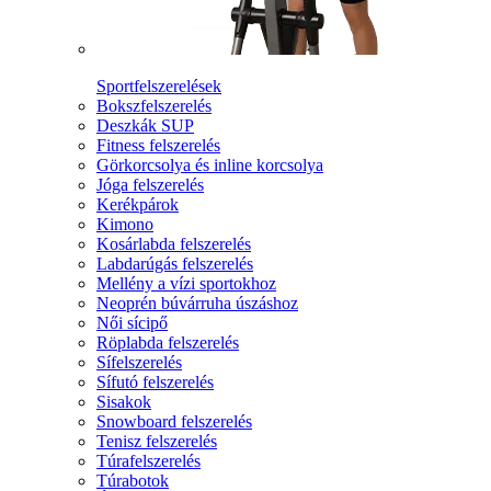
Sportfelszerelések
Bokszfelszerelés
Deszkák SUP
Fitness felszerelés
Görkorcsolya és inline korcsolya
Jóga felszerelés
Kerékpárok
Kimono
Kosárlabda felszerelés
Labdarúgás felszerelés
Mellény a vízi sportokhoz
Neoprén búvárruha úszáshoz
Női sícipő
Röplabda felszerelés
Sífelszerelés
Sífutó felszerelés
Sisakok
Snowboard felszerelés
Tenisz felszerelés
Túrafelszerelés
Túrabotok