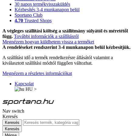
30 napos termékvisszaküldés
Kézbesítés 3-4 munkanapon belül
Sportano Club
4.70
Trusted Shops
A végleges szállítási költség a szállítmány súlyától és méretétől
függ.
További információk a szállításról
Megnézem hogyan küldhetem vissza a terméket
A rendeléseket rendszerint 3-4 munkanapon belül kézbesítjük.
A szállítási idő a termék rendelkezésre állásától valamint a
kiválasztott szállítási módtól függően változhat.
Megnézem a részletes információkat
Kapcsolat
HU
>
Nav switch
Keresés
Keresés
Keresés
Mégse