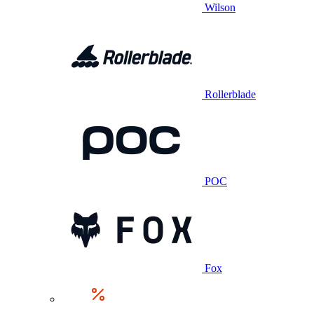
Wilson
Rollerblade
POC
Fox