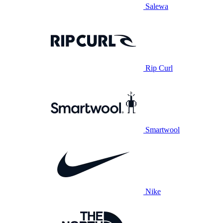
Salewa
Rip Curl
Smartwool
Nike