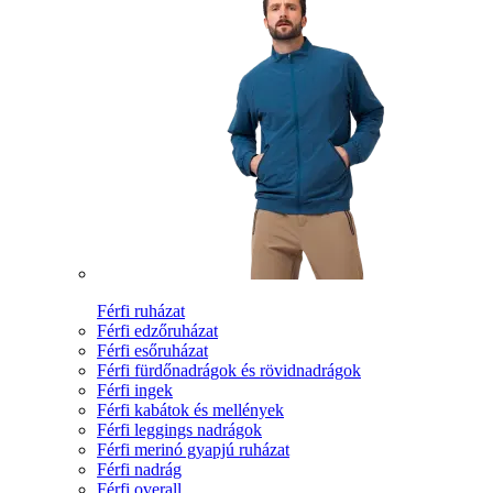
Férfi ruházat
Férfi edzőruházat
Férfi esőruházat
Férfi fürdőnadrágok és rövidnadrágok
Férfi ingek
Férfi kabátok és mellények
Férfi leggings nadrágok
Férfi merinó gyapjú ruházat
Férfi nadrág
Férfi overall