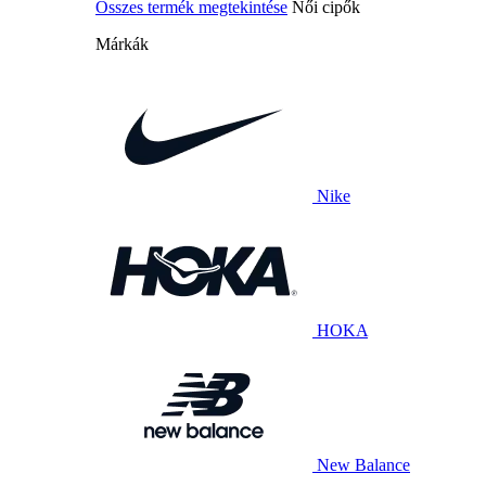
Összes termék megtekintése
Női cipők
Márkák
Nike
HOKA
New Balance