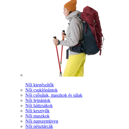
Női kiegészítők
Női csuklópántok
Női csősálak, maszkok és sálak
Női fejpántok
Női hátizsákok
Női kesztyűk
Női maszkok
Női napszemüveg
Női pénztárcák