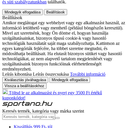
és süti szabályzatunkban
találhatók.
Mindegyik elfogadása
Beállítások
Beállítások
Amikor meglátogat egy webhelyet vagy egy alkalmazást használ, az
információ letölthető vagy menthető (például böngészőn keresztül).
Mivel azt szeretnénk, hogy Ön döntse el, hogyan használja
szolgáltatásainkat, bizonyos típusú cookie-k vagy hasonló
technológiák használatát saját maga szabályozhatja. Kattintson az
egyes kategóriák fejlécére, ha többet szeretne megtudni, és
módosíthatja beállításait. Ha elutasít bizonyos sütiket vagy hasonló
technológiákat, az nem alapvető tartalom megjelenítését vagy
szolgáltatásaink bizonyos funkcióinak elérhetetlenségét
eredményezheti.
Leírás kibontása
Leírás összecsukása
További információ
Kiválasztás jóváhagyása
Mindegyik elfogadása
Vissza a beállításokhoz
Töltsd le az alkalmazást és nyerj egy 3500 Ft értékű
kuponkódot!
Keresés termék, kategória vagy márka szerint
Kiszállítás 999 Ft- tól