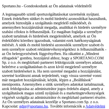
Sportano.hu - Gondoskodunk az Ön adatainak védelméről
A legmagasabb szintű sportszolgáltatásokat szeretnénk nyújtani.
Ennek érdekében sütiket és mobil hirdetési azonosítókat használunk,
amelyek biztosítják a szolgáltatás megfelelő működését, és
amennyiben hozzájárulását megadja, analitikai és hirdetés személyre
szabási célokra is felhasználjuk. Ez magában foglalja a személyre
szabott tartalmak és hirdetések megjelenítését, amelyek az Ön
érdeklődési köreihez igazodnak, valamint ezek hatékonyságának
mérését. A sütik és mobil hirdetési azonosítók személyre szabott és
nem személyre szabott reklámtevékenységekhez is felhasználhatók -
az Ön beleegyezésének függvényében. Ha rákattint a „Mindent
elfogadok” gombra, hozzájárul ahhoz, hogy a SPORTANO.COM
Sp. z o.o. és megbízható partnerei feldolgozzák személyes adatait,
beleértve a szolgáltatásban és azon kívül megjelenő személyre
szabott hirdetéseket is. Ha nem szeretné megadni a hozzájárulást,
szeretné korlátozni annak terjedelmét, vagy vissza szeretné vonni
már megadott hozzájárulását, kérjük, lépjen a „Beállítások”
menüpontra. Amennyiben a sütik személyes adatokat tartalmaznak,
azok feldolgozása az adminisztrátor jogos érdekén alapul, amely a
szolgáltatások magas szintű nyújtását és a marketingtevékenységek
végzését szolgálja az adminisztrátor és megbízható partnerei részére.
Az Ön személyes adatainak kezelője a Sportano.com Sp. z o.o.
Kapcsolat:
gdpr@sportano.hu
. További információk a
Adatvédelmi