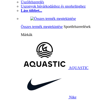
Úszófelszerelés
Uszonyok búvárkodáshoz és snorkelinghez
Láss többet...
Összes termék megtekintése
Sportfelszerelések
Márkák
AQUASTIC
Nike