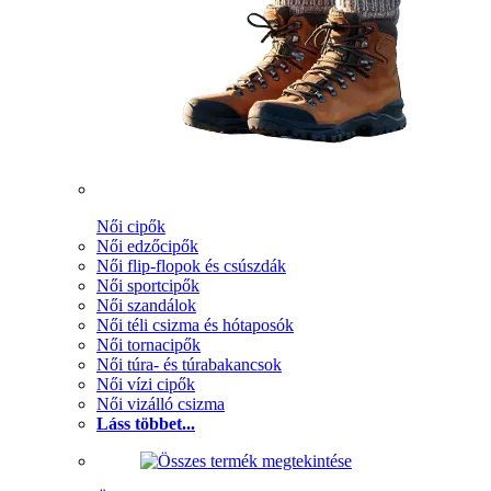
Női cipők
Női edzőcipők
Női flip-flopok és csúszdák
Női sportcipők
Női szandálok
Női téli csizma és hótaposók
Női tornacipők
Női túra- és túrabakancsok
Női vízi cipők
Női vizálló csizma
Láss többet...