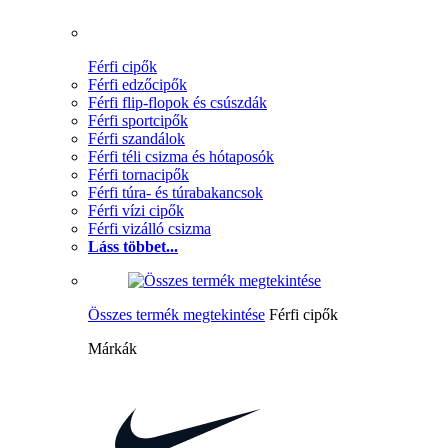
Férfi cipők
Férfi edzőcipők
Férfi flip-flopok és csúszdák
Férfi sportcipők
Férfi szandálok
Férfi téli csizma és hótaposók
Férfi tornacipők
Férfi túra- és túrabakancsok
Férfi vízi cipők
Férfi vizálló csizma
Láss többet...
Összes termék megtekintése
Férfi cipők
Márkák