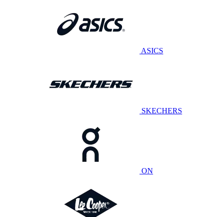
ASICS
SKECHERS
ON