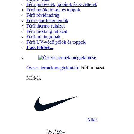
Férfi pulóverek, polárok és szvetterek
Férfi pólók, trikók és toppok
Férfi rövidnadrág
Férfi sportfehérneműk
Férfi thermo ruházat
Férfi trekking ruházat
Férfi tréningruhák
Férfi UV-védő pólók és toppok
Láss többet...
Összes termék megtekintése
Férfi ruházat
Márkák
Nike