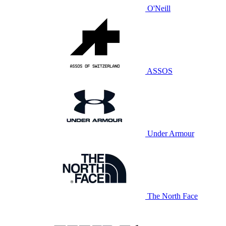
O'Neill
ASSOS
Under Armour
The North Face