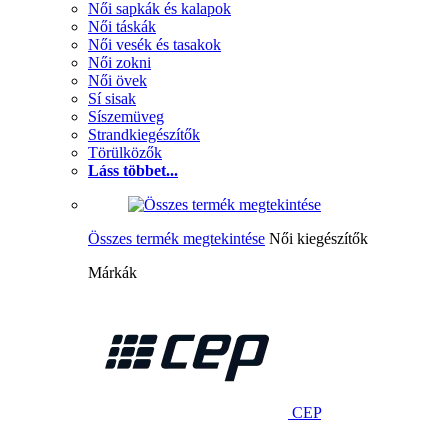
Női sapkák és kalapok
Női táskák
Női vesék és tasakok
Női zokni
Női övek
Sí sisak
Síszemüveg
Strandkiegészítők
Törülközők
Láss többet...
Összes termék megtekintése
Női kiegészítők
Márkák
CEP