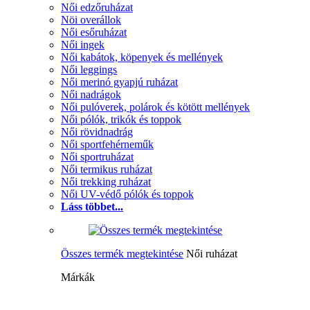
Női edzőruházat
Nöi overállok
Női esőruházat
Női ingek
Női kabátok, köpenyek és mellények
Női leggings
Női merinó gyapjú ruházat
Női nadrágok
Női pulóverek, polárok és kötött mellények
Női pólók, trikók és toppok
Női rövidnadrág
Női sportfehérneműk
Női sportruházat
Női termikus ruházat
Női trekking ruházat
Női UV-védő pólók és toppok
Láss többet...
Összes termék megtekintése
Női ruházat
Márkák