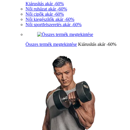
Kiárusítás akár -60%
Női ruházat akár -60%
Női cipők akár -60%
Női kiegészítők akár -60%
Női sportfelszerelés akár -60%
Összes termék megtekintése
Kiárusítás akár -60%