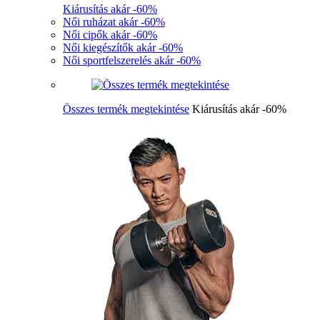
Kiárusítás akár -60%
Női ruházat akár -60%
Női cipők akár -60%
Női kiegészítők akár -60%
Női sportfelszerelés akár -60%
Összes termék megtekintése
Kiárusítás akár -60%