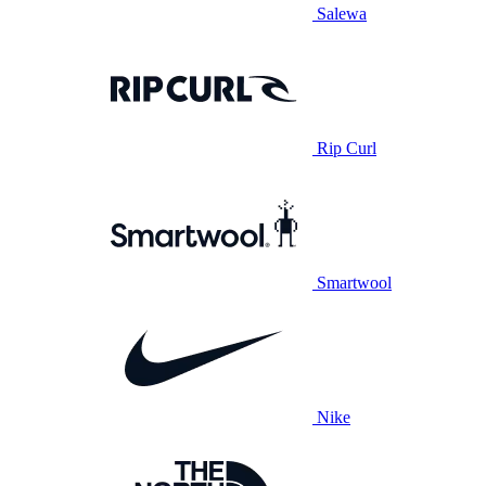
Salewa
Rip Curl
Smartwool
Nike