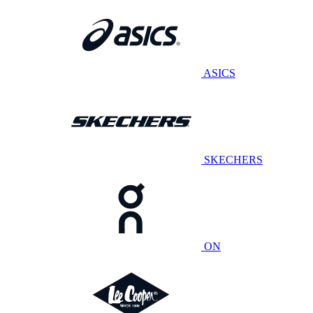
ASICS
SKECHERS
ON