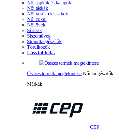
Női sapkák és kalapok
Női táskák
Női vesék és tasakok
Női zokni
Női övek
Sí sisak
Síszemüveg
Strandkiegészítők
Törülközők
Láss többet...
Összes termék megtekintése
Női kiegészítők
Márkák
CEP