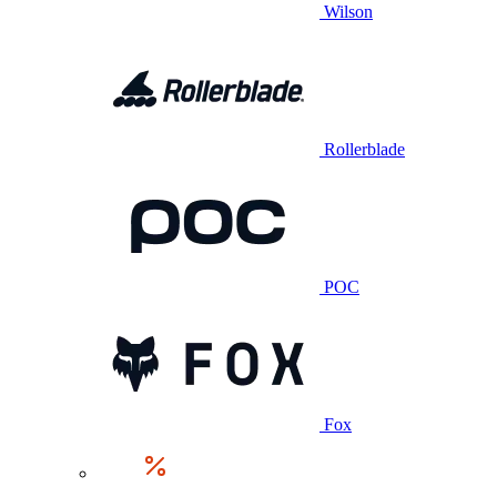
Wilson
Rollerblade
POC
Fox