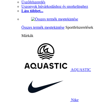
Úszófelszerelés
Uszonyok búvárkodáshoz és snorkelinghez
Láss többet...
Összes termék megtekintése
Sportfelszerelések
Márkák
AQUASTIC
Nike