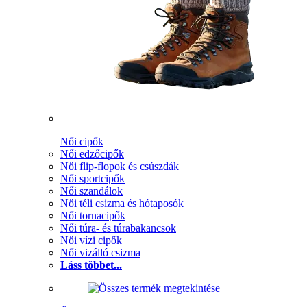
Női cipők
Női edzőcipők
Női flip-flopok és csúszdák
Női sportcipők
Női szandálok
Női téli csizma és hótaposók
Női tornacipők
Női túra- és túrabakancsok
Női vízi cipők
Női vizálló csizma
Láss többet...