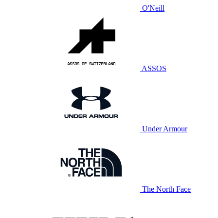
O'Neill
ASSOS
Under Armour
The North Face