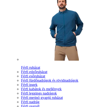
Férfi ruházat
Férfi edzőruházat
Férfi esőruházat
Férfi fürdőnadrágok és rövidnadrágok
Férfi ingek
Férfi kabátok és mellények
Férfi leggings nadrágok
Férfi merinó gyapjú ruházat
Férfi nadrág
Férfi overall