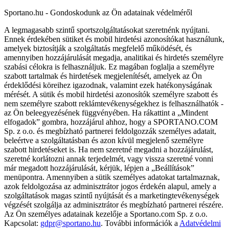
Sportano.hu - Gondoskodunk az Ön adatainak védelméről
A legmagasabb szintű sportszolgáltatásokat szeretnénk nyújtani.
Ennek érdekében sütiket és mobil hirdetési azonosítókat használunk,
amelyek biztosítják a szolgáltatás megfelelő működését, és
amennyiben hozzájárulását megadja, analitikai és hirdetés személyre
szabási célokra is felhasználjuk. Ez magában foglalja a személyre
szabott tartalmak és hirdetések megjelenítését, amelyek az Ön
érdeklődési köreihez igazodnak, valamint ezek hatékonyságának
mérését. A sütik és mobil hirdetési azonosítók személyre szabott és
nem személyre szabott reklámtevékenységekhez is felhasználhatók -
az Ön beleegyezésének függvényében. Ha rákattint a „Mindent
elfogadok” gombra, hozzájárul ahhoz, hogy a SPORTANO.COM
Sp. z o.o. és megbízható partnerei feldolgozzák személyes adatait,
beleértve a szolgáltatásban és azon kívül megjelenő személyre
szabott hirdetéseket is. Ha nem szeretné megadni a hozzájárulást,
szeretné korlátozni annak terjedelmét, vagy vissza szeretné vonni
már megadott hozzájárulását, kérjük, lépjen a „Beállítások”
menüpontra. Amennyiben a sütik személyes adatokat tartalmaznak,
azok feldolgozása az adminisztrátor jogos érdekén alapul, amely a
szolgáltatások magas szintű nyújtását és a marketingtevékenységek
végzését szolgálja az adminisztrátor és megbízható partnerei részére.
Az Ön személyes adatainak kezelője a Sportano.com Sp. z o.o.
Kapcsolat:
gdpr@sportano.hu
. További információk a
Adatvédelmi