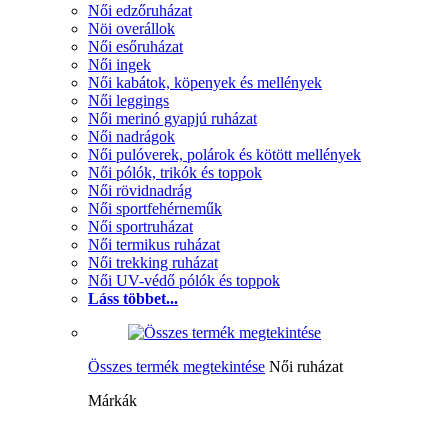
Női edzőruházat
Nöi overállok
Női esőruházat
Női ingek
Női kabátok, köpenyek és mellények
Női leggings
Női merinó gyapjú ruházat
Női nadrágok
Női pulóverek, polárok és kötött mellények
Női pólók, trikók és toppok
Női rövidnadrág
Női sportfehérneműk
Női sportruházat
Női termikus ruházat
Női trekking ruházat
Női UV-védő pólók és toppok
Láss többet...
Összes termék megtekintése
Női ruházat
Márkák