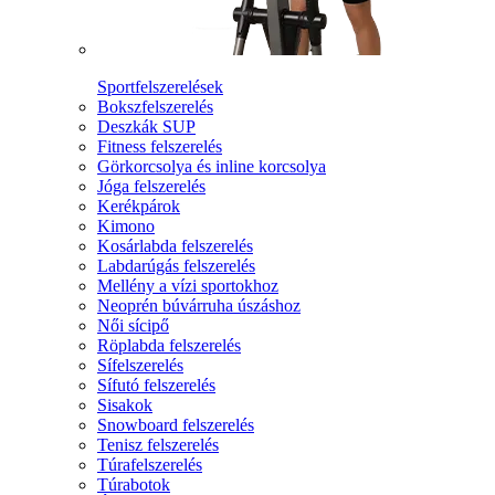
Sportfelszerelések
Bokszfelszerelés
Deszkák SUP
Fitness felszerelés
Görkorcsolya és inline korcsolya
Jóga felszerelés
Kerékpárok
Kimono
Kosárlabda felszerelés
Labdarúgás felszerelés
Mellény a vízi sportokhoz
Neoprén búvárruha úszáshoz
Női sícipő
Röplabda felszerelés
Sífelszerelés
Sífutó felszerelés
Sisakok
Snowboard felszerelés
Tenisz felszerelés
Túrafelszerelés
Túrabotok