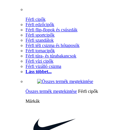
Férfi cipők
Férfi edzőcipők
Férfi flip-flopok és csúszdák
Férfi sportcipők
Férfi szandálok
Férfi téli csizma és hótaposók
Férfi tornacipők
Férfi túra- és túrabakancsok
Férfi vízi cipők
Férfi vizálló csizma
Láss többet...
Összes termék megtekintése
Férfi cipők
Márkák