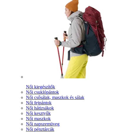
Női kiegészítők
Női csuklópántok
Női csősálak, maszkok és sálak
Női fejpántok
Női hátizsákok
Női kesztyűk
Női maszkok
Női napszemüveg
Női pénztárcák