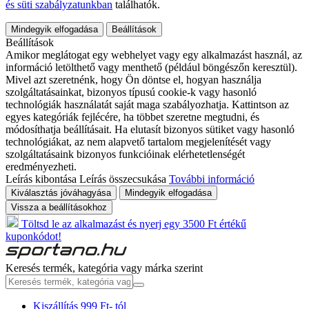
és süti szabályzatunkban
találhatók.
Mindegyik elfogadása
Beállítások
Beállítások
Amikor meglátogat egy webhelyet vagy egy alkalmazást használ, az
információ letölthető vagy menthető (például böngészőn keresztül).
Mivel azt szeretnénk, hogy Ön döntse el, hogyan használja
szolgáltatásainkat, bizonyos típusú cookie-k vagy hasonló
technológiák használatát saját maga szabályozhatja. Kattintson az
egyes kategóriák fejlécére, ha többet szeretne megtudni, és
módosíthatja beállításait. Ha elutasít bizonyos sütiket vagy hasonló
technológiákat, az nem alapvető tartalom megjelenítését vagy
szolgáltatásaink bizonyos funkcióinak elérhetetlenségét
eredményezheti.
Leírás kibontása
Leírás összecsukása
További információ
Kiválasztás jóváhagyása
Mindegyik elfogadása
Vissza a beállításokhoz
Töltsd le az alkalmazást és nyerj egy 3500 Ft értékű
kuponkódot!
Keresés termék, kategória vagy márka szerint
Kiszállítás 999 Ft- tól