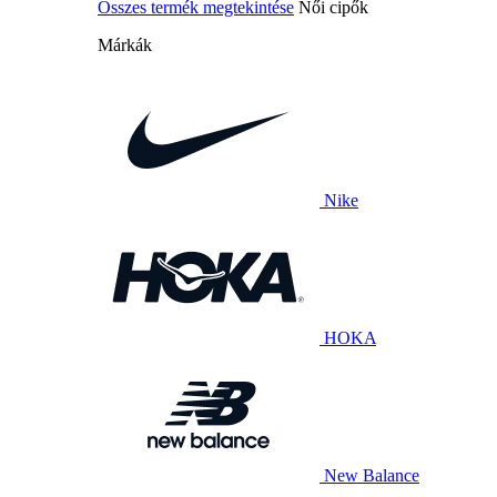
Összes termék megtekintése
Női cipők
Márkák
Nike
HOKA
New Balance