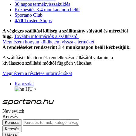
30 napos termékvisszaküldés
Kézbesítés 3-4 munkanapon belül
Sportano Club
4.70
Trusted Shops
A végleges szállítási költség a szállítmány súlyától és méretétől
függ.
További információk a szállításról
Megnézem hogyan küldhetem vissza a terméket
A rendeléseket rendszerint 3-4 munkanapon belül kézbesítjük.
A szállítási idő a termék rendelkezésre állásától valamint a
kiválasztott szállítási módtól függően változhat.
Megnézem a részletes információkat
Kapcsolat
HU
>
Nav switch
Keresés
Keresés
Keresés
Mégse