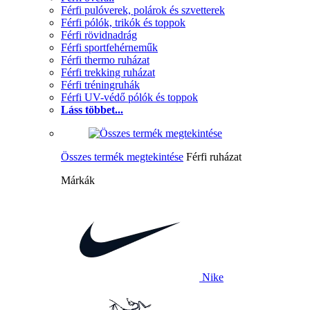
Férfi pulóverek, polárok és szvetterek
Férfi pólók, trikók és toppok
Férfi rövidnadrág
Férfi sportfehérneműk
Férfi thermo ruházat
Férfi trekking ruházat
Férfi tréningruhák
Férfi UV-védő pólók és toppok
Láss többet...
Összes termék megtekintése
Férfi ruházat
Márkák
Nike