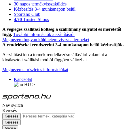
30 napos termékvisszaküldés
Kézbesítés 3-4 munkanapon belül
Sportano Club
4.70
Trusted Shops
A végleges szállítási költség a szállítmány súlyától és méretétől
függ.
További információk a szállításról
Megnézem hogyan küldhetem vissza a terméket
A rendeléseket rendszerint 3-4 munkanapon belül kézbesítjük.
A szállítási idő a termék rendelkezésre állásától valamint a
kiválasztott szállítási módtól függően változhat.
Megnézem a részletes információkat
Kapcsolat
HU
>
Nav switch
Keresés
Keresés
Keresés
Mégse