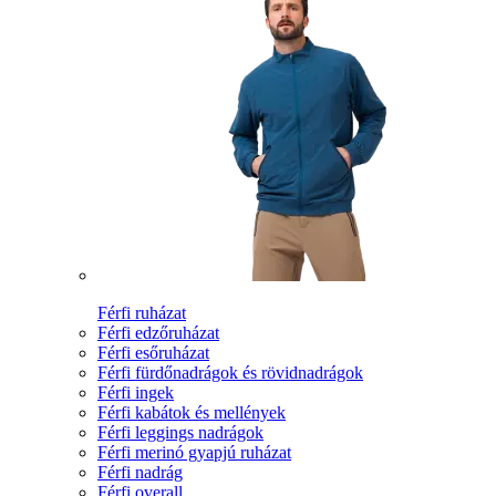
Férfi ruházat
Férfi edzőruházat
Férfi esőruházat
Férfi fürdőnadrágok és rövidnadrágok
Férfi ingek
Férfi kabátok és mellények
Férfi leggings nadrágok
Férfi merinó gyapjú ruházat
Férfi nadrág
Férfi overall