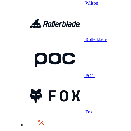
Wilson
Rollerblade
POC
Fox