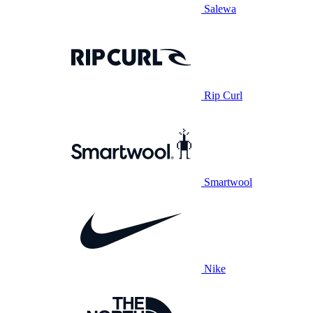
Salewa
Rip Curl
Smartwool
Nike