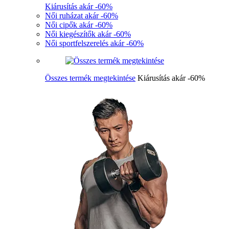
Kiárusítás akár -60%
Női ruházat akár -60%
Női cipők akár -60%
Női kiegészítők akár -60%
Női sportfelszerelés akár -60%
Összes termék megtekintése
Kiárusítás akár -60%