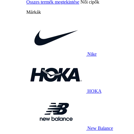
Összes termék megtekintése
Női cipők
Márkák
Nike
HOKA
New Balance