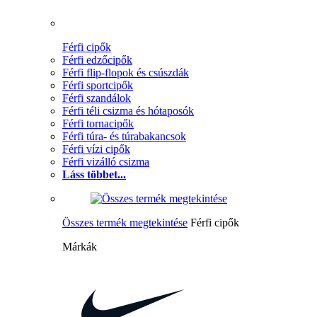
Férfi cipők
Férfi edzőcipők
Férfi flip-flopok és csúszdák
Férfi sportcipők
Férfi szandálok
Férfi téli csizma és hótaposók
Férfi tornacipők
Férfi túra- és túrabakancsok
Férfi vízi cipők
Férfi vizálló csizma
Láss többet...
Összes termék megtekintése
Férfi cipők
Márkák