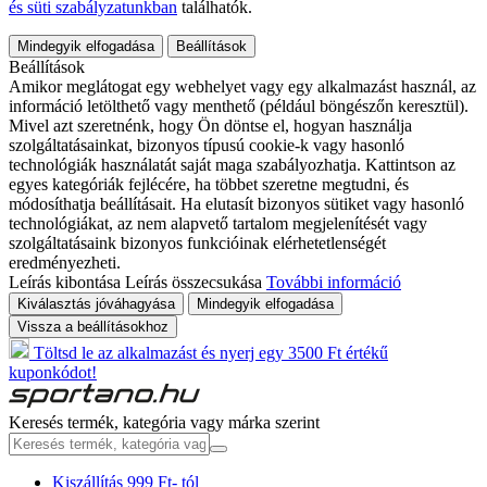
és süti szabályzatunkban
találhatók.
Mindegyik elfogadása
Beállítások
Beállítások
Amikor meglátogat egy webhelyet vagy egy alkalmazást használ, az
információ letölthető vagy menthető (például böngészőn keresztül).
Mivel azt szeretnénk, hogy Ön döntse el, hogyan használja
szolgáltatásainkat, bizonyos típusú cookie-k vagy hasonló
technológiák használatát saját maga szabályozhatja. Kattintson az
egyes kategóriák fejlécére, ha többet szeretne megtudni, és
módosíthatja beállításait. Ha elutasít bizonyos sütiket vagy hasonló
technológiákat, az nem alapvető tartalom megjelenítését vagy
szolgáltatásaink bizonyos funkcióinak elérhetetlenségét
eredményezheti.
Leírás kibontása
Leírás összecsukása
További információ
Kiválasztás jóváhagyása
Mindegyik elfogadása
Vissza a beállításokhoz
Töltsd le az alkalmazást és nyerj egy 3500 Ft értékű
kuponkódot!
Keresés termék, kategória vagy márka szerint
Kiszállítás 999 Ft- tól