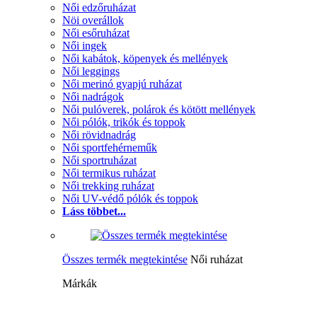
Női edzőruházat
Nöi overállok
Női esőruházat
Női ingek
Női kabátok, köpenyek és mellények
Női leggings
Női merinó gyapjú ruházat
Női nadrágok
Női pulóverek, polárok és kötött mellények
Női pólók, trikók és toppok
Női rövidnadrág
Női sportfehérneműk
Női sportruházat
Női termikus ruházat
Női trekking ruházat
Női UV-védő pólók és toppok
Láss többet...
Összes termék megtekintése
Női ruházat
Márkák