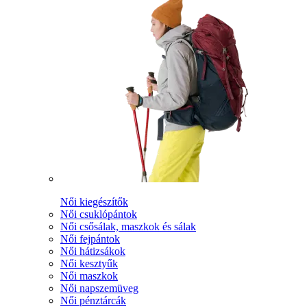
Női kiegészítők
Női csuklópántok
Női csősálak, maszkok és sálak
Női fejpántok
Női hátizsákok
Női kesztyűk
Női maszkok
Női napszemüveg
Női pénztárcák