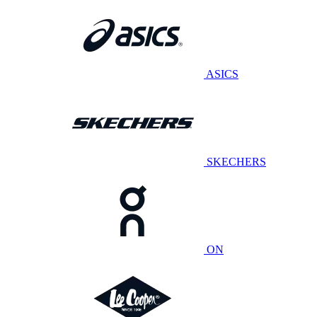
ASICS
SKECHERS
ON