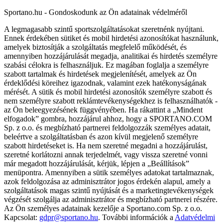
Sportano.hu - Gondoskodunk az Ön adatainak védelméről
A legmagasabb szintű sportszolgáltatásokat szeretnénk nyújtani.
Ennek érdekében sütiket és mobil hirdetési azonosítókat használunk,
amelyek biztosítják a szolgáltatás megfelelő működését, és
amennyiben hozzájárulását megadja, analitikai és hirdetés személyre
szabási célokra is felhasználjuk. Ez magában foglalja a személyre
szabott tartalmak és hirdetések megjelenítését, amelyek az Ön
érdeklődési köreihez igazodnak, valamint ezek hatékonyságának
mérését. A sütik és mobil hirdetési azonosítók személyre szabott és
nem személyre szabott reklámtevékenységekhez is felhasználhatók -
az Ön beleegyezésének függvényében. Ha rákattint a „Mindent
elfogadok” gombra, hozzájárul ahhoz, hogy a SPORTANO.COM
Sp. z o.o. és megbízható partnerei feldolgozzák személyes adatait,
beleértve a szolgáltatásban és azon kívül megjelenő személyre
szabott hirdetéseket is. Ha nem szeretné megadni a hozzájárulást,
szeretné korlátozni annak terjedelmét, vagy vissza szeretné vonni
már megadott hozzájárulását, kérjük, lépjen a „Beállítások”
menüpontra. Amennyiben a sütik személyes adatokat tartalmaznak,
azok feldolgozása az adminisztrátor jogos érdekén alapul, amely a
szolgáltatások magas szintű nyújtását és a marketingtevékenységek
végzését szolgálja az adminisztrátor és megbízható partnerei részére.
Az Ön személyes adatainak kezelője a Sportano.com Sp. z o.o.
Kapcsolat:
gdpr@sportano.hu
. További információk a
Adatvédelmi