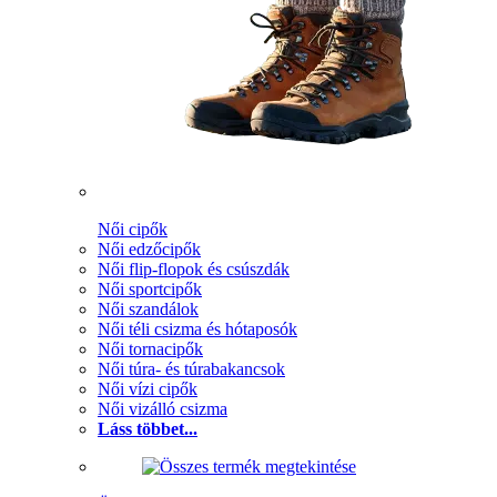
Női cipők
Női edzőcipők
Női flip-flopok és csúszdák
Női sportcipők
Női szandálok
Női téli csizma és hótaposók
Női tornacipők
Női túra- és túrabakancsok
Női vízi cipők
Női vizálló csizma
Láss többet...