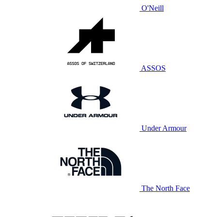
O'Neill
ASSOS
Under Armour
The North Face