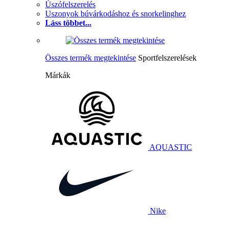
Úszófelszerelés
Uszonyok búvárkodáshoz és snorkelinghez
Láss többet...
Összes termék megtekintése
Sportfelszerelések
Márkák
AQUASTIC
Nike