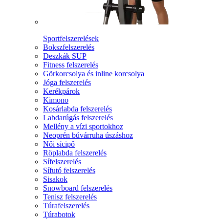
Sportfelszerelések
Bokszfelszerelés
Deszkák SUP
Fitness felszerelés
Görkorcsolya és inline korcsolya
Jóga felszerelés
Kerékpárok
Kimono
Kosárlabda felszerelés
Labdarúgás felszerelés
Mellény a vízi sportokhoz
Neoprén búvárruha úszáshoz
Női sícipő
Röplabda felszerelés
Sífelszerelés
Sífutó felszerelés
Sisakok
Snowboard felszerelés
Tenisz felszerelés
Túrafelszerelés
Túrabotok