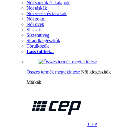
Női sapkák és kalapok
Női táskák
Női vesék és tasakok
Női zokni
Női övek
Sí sisak
Síszemüveg
Strandkiegészítők
Törülközők
Láss többet...
Összes termék megtekintése
Női kiegészítők
Márkák
CEP