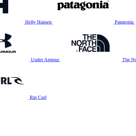
Helly Hansen
Patagonia
Under Armour
The No
Rip Curl