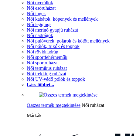
Nöi overállok
Női esőruházat
Női ingek
Női kabátok, köpenyek és mellények
Női leggings
Női merinó gyapjú ruházat
Női nadrágok
Női pulóverek, polárok és kötött mellények
Női pólók, trikók és toppok
Női rövidnadrág
Női sportfehérneműk
Női sportruházat
Női termikus ruházat
Női trekking ruházat
Női UV-védő pólók és toppok
Láss többet...
Összes termék megtekintése
Női ruházat
Márkák