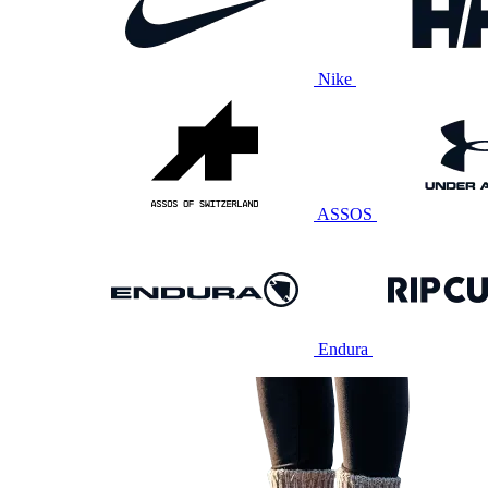
Nike
ASSOS
Endura