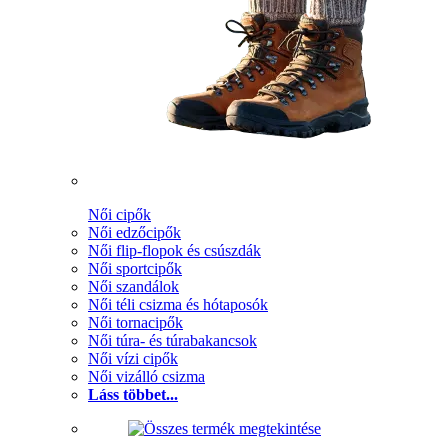
Női cipők
Női edzőcipők
Női flip-flopok és csúszdák
Női sportcipők
Női szandálok
Női téli csizma és hótaposók
Női tornacipők
Női túra- és túrabakancsok
Női vízi cipők
Női vizálló csizma
Láss többet...