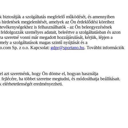
k biztosítják a szolgáltatás megfelelő működését, és amennyiben
és hirdetések megjelenítését, amelyek az Ön érdeklődési köreihez
ámtevékenységekhez is felhasználhatók - az Ön beleegyezésének
dolgozzák személyes adatait, beleértve a szolgáltatásban és azon
za szeretné vonni már megadott hozzájárulását, kérjük, lépjen a
ely a szolgáltatások magas szintű nyújtását és a
no.com Sp. z o.o. Kapcsolat:
gdpr@sportano.hu
. További információk
l azt szeretnénk, hogy Ön döntse el, hogyan használja
ejlécére, ha többet szeretne megtudni, és módosíthatja beállításait.
k elérhetetlenségét eredményezheti.