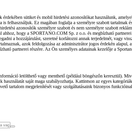
k érdekében sütiket és mobil hirdetési azonosítókat használunk, amelye
ra is felhasználjuk. Ez magában foglalja a személyre szabott tartalmak 
hirdetési azonosítók személyre szabott és nem személyre szabott rekl
l ahhoz, hogy a SPORTANO.COM Sp. z o.o. és megbízható partnerei fel
gadni a hozzájárulást, szeretné korlátozni annak terjedelmét, vagy viss
almaznak, azok feldolgozása az adminisztrátor jogos érdekén alapul, am
ízható partnerei részére. Az Ön személyes adatainak kezelője a Sporta
formáció letölthető vagy menthető (például böngészőn keresztül). Mive
 használatát saját maga szabályozhatja. Kattintson az egyes kategóriák f
vető tartalom megjelenítését vagy szolgáltatásaink bizonyos funkcióina