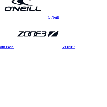
O'Neill
rth Face
ZONE3