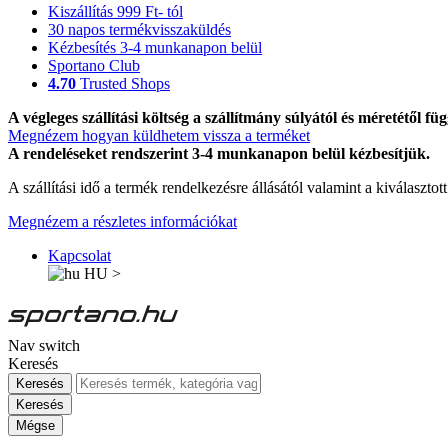
Kiszállítás 999 Ft- tól
30 napos termékvisszaküldés
Kézbesítés 3-4 munkanapon belül
Sportano Club
4.70
Trusted Shops
A végleges szállítási költség a szállítmány súlyától és méretétől füg
Megnézem hogyan küldhetem vissza a terméket
A rendeléseket rendszerint 3-4 munkanapon belül kézbesítjük.
A szállítási idő a termék rendelkezésre állásától valamint a kiválasztot
Megnézem a részletes információkat
Kapcsolat
HU
>
Nav switch
Keresés
Keresés
Keresés
Mégse