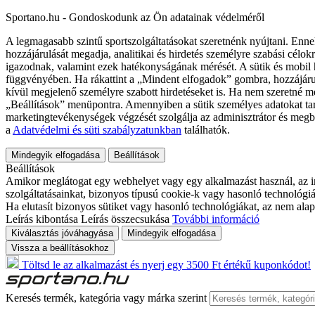
Sportano.hu - Gondoskodunk az Ön adatainak védelméről
A legmagasabb szintű sportszolgáltatásokat szeretnénk nyújtani. Enne
hozzájárulását megadja, analitikai és hirdetés személyre szabási célok
igazodnak, valamint ezek hatékonyságának mérését. A sütik és mobil 
függvényében. Ha rákattint a „Mindent elfogadok” gombra, hozzájáru
kívül megjelenő személyre szabott hirdetéseket is. Ha nem szeretné me
„Beállítások” menüpontra. Amennyiben a sütik személyes adatokat tart
marketingtevékenységek végzését szolgálja az adminisztrátor és megb
a
Adatvédelmi és süti szabályzatunkban
találhatók.
Mindegyik elfogadása
Beállítások
Beállítások
Amikor meglátogat egy webhelyet vagy egy alkalmazást használ, az in
szolgáltatásainkat, bizonyos típusú cookie-k vagy hasonló technológiák
Ha elutasít bizonyos sütiket vagy hasonló technológiákat, az nem alap
Leírás kibontása
Leírás összecsukása
További információ
Kiválasztás jóváhagyása
Mindegyik elfogadása
Vissza a beállításokhoz
Töltsd le az alkalmazást és nyerj egy 3500 Ft értékű kuponkódot!
Keresés termék, kategória vagy márka szerint