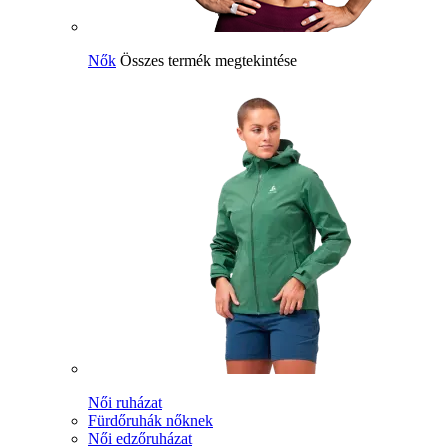
Nők
Összes termék megtekintése
Női ruházat
Fürdőruhák nőknek
Női edzőruházat