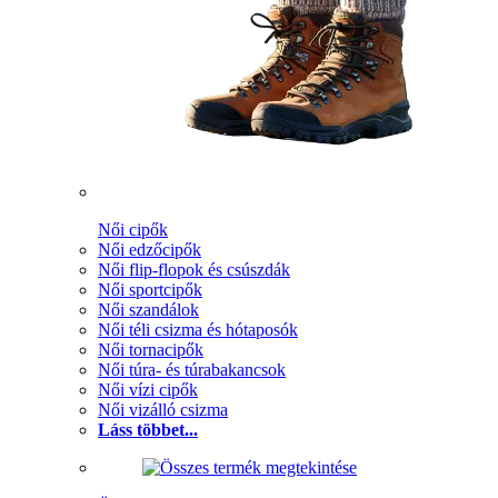
Női cipők
Női edzőcipők
Női flip-flopok és csúszdák
Női sportcipők
Női szandálok
Női téli csizma és hótaposók
Női tornacipők
Női túra- és túrabakancsok
Női vízi cipők
Női vizálló csizma
Láss többet...