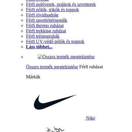
Férfi pulóverek, polárok és szvetterek
Férfi pólók, trikók és toppok
Férfi rövidnadrág
Férfi sportfehérneműk
Férfi thermo ruházat
Férfi trekking ruházat
Férfi tréningruhák
Férfi UV-védő pólók és toppok
Láss többet...
Összes termék megtekintése
Férfi ruházat
Márkák
Nike