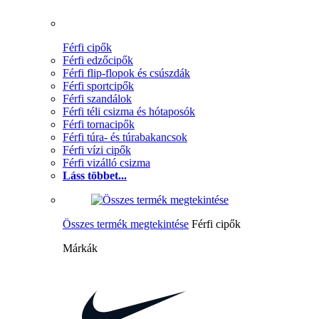
Férfi cipők
Férfi edzőcipők
Férfi flip-flopok és csúszdák
Férfi sportcipők
Férfi szandálok
Férfi téli csizma és hótaposók
Férfi tornacipők
Férfi túra- és túrabakancsok
Férfi vízi cipők
Férfi vizálló csizma
Láss többet...
Összes termék megtekintése
Férfi cipők
Márkák