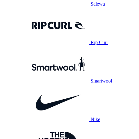
Salewa
Rip Curl
Smartwool
Nike