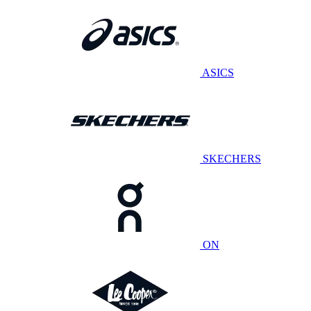
ASICS
SKECHERS
ON