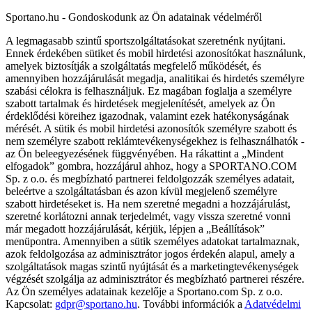
Sportano.hu - Gondoskodunk az Ön adatainak védelméről
A legmagasabb szintű sportszolgáltatásokat szeretnénk nyújtani.
Ennek érdekében sütiket és mobil hirdetési azonosítókat használunk,
amelyek biztosítják a szolgáltatás megfelelő működését, és
amennyiben hozzájárulását megadja, analitikai és hirdetés személyre
szabási célokra is felhasználjuk. Ez magában foglalja a személyre
szabott tartalmak és hirdetések megjelenítését, amelyek az Ön
érdeklődési köreihez igazodnak, valamint ezek hatékonyságának
mérését. A sütik és mobil hirdetési azonosítók személyre szabott és
nem személyre szabott reklámtevékenységekhez is felhasználhatók -
az Ön beleegyezésének függvényében. Ha rákattint a „Mindent
elfogadok” gombra, hozzájárul ahhoz, hogy a SPORTANO.COM
Sp. z o.o. és megbízható partnerei feldolgozzák személyes adatait,
beleértve a szolgáltatásban és azon kívül megjelenő személyre
szabott hirdetéseket is. Ha nem szeretné megadni a hozzájárulást,
szeretné korlátozni annak terjedelmét, vagy vissza szeretné vonni
már megadott hozzájárulását, kérjük, lépjen a „Beállítások”
menüpontra. Amennyiben a sütik személyes adatokat tartalmaznak,
azok feldolgozása az adminisztrátor jogos érdekén alapul, amely a
szolgáltatások magas szintű nyújtását és a marketingtevékenységek
végzését szolgálja az adminisztrátor és megbízható partnerei részére.
Az Ön személyes adatainak kezelője a Sportano.com Sp. z o.o.
Kapcsolat:
gdpr@sportano.hu
. További információk a
Adatvédelmi