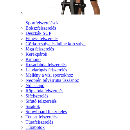
Sportfelszerelések
Bokszfelszerelés
Deszkák SUP
Fitness felszerelés
Görkorcsolya és inline korcsolya
Jóga felszerelés
Kerékpárok
Kimono
Kosárlabda felszerelés
Labdarúgás felszerelés
Mellény a vízi sportokhoz
Neoprén búvárruha úszáshoz
Női sícipő
Röplabda felszerelés
Sífelszerelés
Sífutó felszerelés
Sisakok
Snowboard felszerelés
Tenisz felszerelés
Túrafelszerelés
Túrabotok