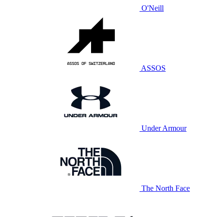
O'Neill
ASSOS
Under Armour
The North Face