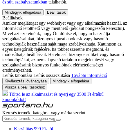
és süti szabályzatunkban
találhatók.
Mindegyik elfogadása
Beállítások
Beállítások
Amikor meglátogat egy webhelyet vagy egy alkalmazást használ, az
információ letölthető vagy menthető (például böngészőn keresztül).
Mivel azt szeretnénk, hogy Ön döntse el, hogyan használja
szolgáltatásainkat, bizonyos típusú cookie-k vagy hasonló
technológiák használatát saját maga szabályozhatja. Kattintson az
egyes kategóriák fejlécére, ha többet szeretne megtudni, és
módosíthatja beállításait. Ha elutasít bizonyos sütiket vagy hasonló
technológiákat, az nem alapvető tartalom megjelenítését vagy
szolgáltatásaink bizonyos funkcióinak elérhetetlenségét
eredményezheti.
Leírás kibontása
Leírás összecsukása
További információ
Kiválasztás jóváhagyása
Mindegyik elfogadása
Vissza a beállításokhoz
Töltsd le az alkalmazást és nyerj egy 3500 Ft értékű
kuponkódot!
Keresés termék, kategória vagy márka szerint
Kiszállítás 999 Ft- tól