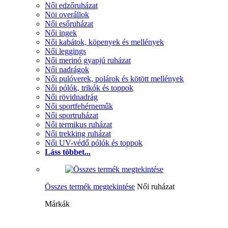
Női edzőruházat
Nöi overállok
Női esőruházat
Női ingek
Női kabátok, köpenyek és mellények
Női leggings
Női merinó gyapjú ruházat
Női nadrágok
Női pulóverek, polárok és kötött mellények
Női pólók, trikók és toppok
Női rövidnadrág
Női sportfehérneműk
Női sportruházat
Női termikus ruházat
Női trekking ruházat
Női UV-védő pólók és toppok
Láss többet...
Összes termék megtekintése
Női ruházat
Márkák