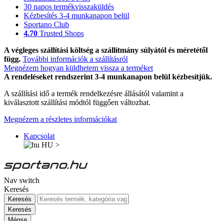
30 napos termékvisszaküldés
Kézbesítés 3-4 munkanapon belül
Sportano Club
4.70
Trusted Shops
A végleges szállítási költség a szállítmány súlyától és méretétől
függ.
További információk a szállításról
Megnézem hogyan küldhetem vissza a terméket
A rendeléseket rendszerint 3-4 munkanapon belül kézbesítjük.
A szállítási idő a termék rendelkezésre állásától valamint a
kiválasztott szállítási módtól függően változhat.
Megnézem a részletes információkat
Kapcsolat
HU
>
Nav switch
Keresés
Keresés
Keresés
Mégse