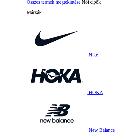
Összes termék megtekintése
Női cipők
Márkák
Nike
HOKA
New Balance