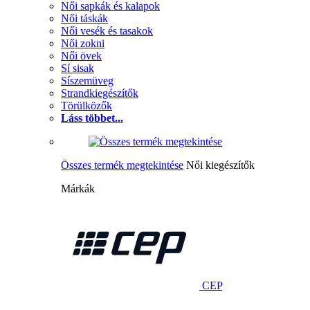
Női sapkák és kalapok
Női táskák
Női vesék és tasakok
Női zokni
Női övek
Sí sisak
Síszemüveg
Strandkiegészítők
Törülközők
Láss többet...
Összes termék megtekintése
Női kiegészítők
Márkák
CEP