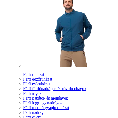
Férfi ruházat
Férfi edzőruházat
Férfi esőruházat
Férfi fürdőnadrágok és rövidnadrágok
Férfi ingek
Férfi kabátok és mellények
Férfi leggings nadrágok
Férfi merinó gyapjú ruházat
Férfi nadrág
Férfi overall