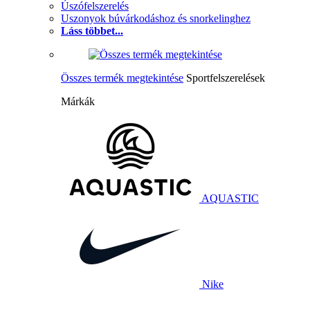
Úszófelszerelés
Uszonyok búvárkodáshoz és snorkelinghez
Láss többet...
Összes termék megtekintése
Sportfelszerelések
Márkák
AQUASTIC
Nike