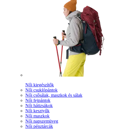
Női kiegészítők
Női csuklópántok
Női csősálak, maszkok és sálak
Női fejpántok
Női hátizsákok
Női kesztyűk
Női maszkok
Női napszemüveg
Női pénztárcák