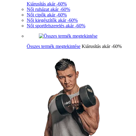
Kiárusítás akár -60%
Női ruházat akár -60%
Női cipők akár -60%
Női kiegészítők akár -60%
Női sportfelszerelés akár -60%
Összes termék megtekintése
Kiárusítás akár -60%