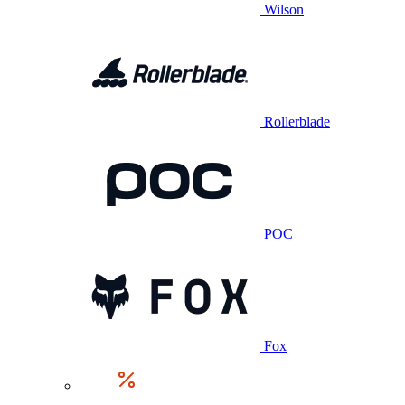
Wilson
Rollerblade
POC
Fox