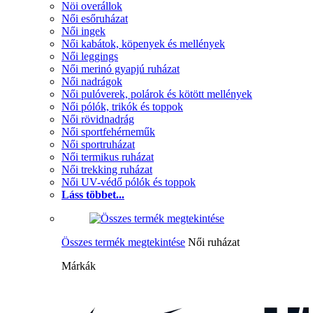
Nöi overállok
Női esőruházat
Női ingek
Női kabátok, köpenyek és mellények
Női leggings
Női merinó gyapjú ruházat
Női nadrágok
Női pulóverek, polárok és kötött mellények
Női pólók, trikók és toppok
Női rövidnadrág
Női sportfehérneműk
Női sportruházat
Női termikus ruházat
Női trekking ruházat
Női UV-védő pólók és toppok
Láss többet...
Összes termék megtekintése
Női ruházat
Márkák