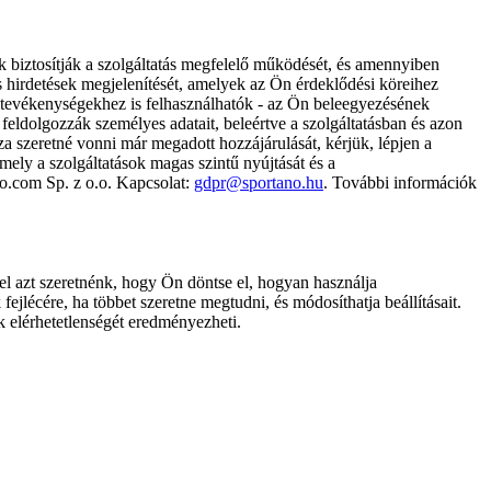
k biztosítják a szolgáltatás megfelelő működését, és amennyiben
és hirdetések megjelenítését, amelyek az Ön érdeklődési köreihez
ámtevékenységekhez is felhasználhatók - az Ön beleegyezésének
dolgozzák személyes adatait, beleértve a szolgáltatásban és azon
za szeretné vonni már megadott hozzájárulását, kérjük, lépjen a
ely a szolgáltatások magas szintű nyújtását és a
no.com Sp. z o.o. Kapcsolat:
gdpr@sportano.hu
. További információk
l azt szeretnénk, hogy Ön döntse el, hogyan használja
ejlécére, ha többet szeretne megtudni, és módosíthatja beállításait.
k elérhetetlenségét eredményezheti.