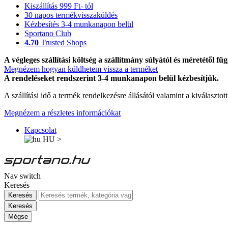
Kiszállítás 999 Ft- tól
30 napos termékvisszaküldés
Kézbesítés 3-4 munkanapon belül
Sportano Club
4.70
Trusted Shops
A végleges szállítási költség a szállítmány súlyától és méretétől füg
Megnézem hogyan küldhetem vissza a terméket
A rendeléseket rendszerint 3-4 munkanapon belül kézbesítjük.
A szállítási idő a termék rendelkezésre állásától valamint a kiválasztot
Megnézem a részletes információkat
Kapcsolat
HU
>
Nav switch
Keresés
Keresés
Keresés
Mégse