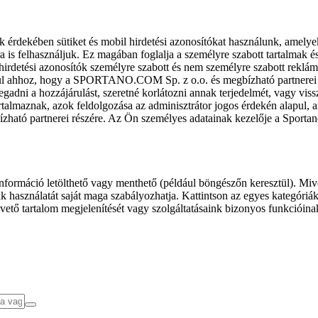
k érdekében sütiket és mobil hirdetési azonosítókat használunk, amelye
ra is felhasználjuk. Ez magában foglalja a személyre szabott tartalmak 
hirdetési azonosítók személyre szabott és nem személyre szabott rekl
l ahhoz, hogy a SPORTANO.COM Sp. z o.o. és megbízható partnerei fel
gadni a hozzájárulást, szeretné korlátozni annak terjedelmét, vagy viss
almaznak, azok feldolgozása az adminisztrátor jogos érdekén alapul, am
ízható partnerei részére. Az Ön személyes adatainak kezelője a Sporta
formáció letölthető vagy menthető (például böngészőn keresztül). Mive
 használatát saját maga szabályozhatja. Kattintson az egyes kategóriák f
vető tartalom megjelenítését vagy szolgáltatásaink bizonyos funkcióina