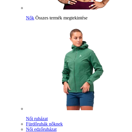
Nők
Összes termék megtekintése
Női ruházat
Fürdőruhák nőknek
Női edzőruházat