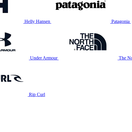
Helly Hansen
Patagonia
Under Armour
The No
Rip Curl