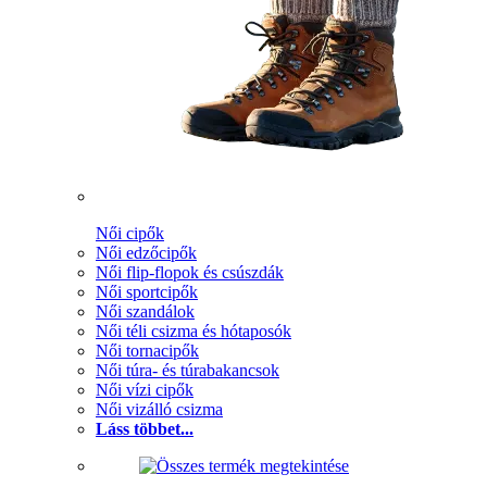
Női cipők
Női edzőcipők
Női flip-flopok és csúszdák
Női sportcipők
Női szandálok
Női téli csizma és hótaposók
Női tornacipők
Női túra- és túrabakancsok
Női vízi cipők
Női vizálló csizma
Láss többet...