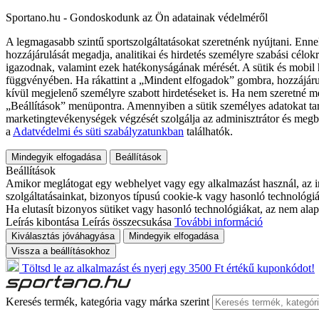
Sportano.hu - Gondoskodunk az Ön adatainak védelméről
A legmagasabb szintű sportszolgáltatásokat szeretnénk nyújtani. Enne
hozzájárulását megadja, analitikai és hirdetés személyre szabási célok
igazodnak, valamint ezek hatékonyságának mérését. A sütik és mobil 
függvényében. Ha rákattint a „Mindent elfogadok” gombra, hozzájáru
kívül megjelenő személyre szabott hirdetéseket is. Ha nem szeretné me
„Beállítások” menüpontra. Amennyiben a sütik személyes adatokat tart
marketingtevékenységek végzését szolgálja az adminisztrátor és megb
a
Adatvédelmi és süti szabályzatunkban
találhatók.
Mindegyik elfogadása
Beállítások
Beállítások
Amikor meglátogat egy webhelyet vagy egy alkalmazást használ, az in
szolgáltatásainkat, bizonyos típusú cookie-k vagy hasonló technológiák
Ha elutasít bizonyos sütiket vagy hasonló technológiákat, az nem alap
Leírás kibontása
Leírás összecsukása
További információ
Kiválasztás jóváhagyása
Mindegyik elfogadása
Vissza a beállításokhoz
Töltsd le az alkalmazást és nyerj egy 3500 Ft értékű kuponkódot!
Keresés termék, kategória vagy márka szerint