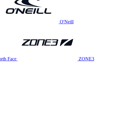
O'Neill
rth Face
ZONE3