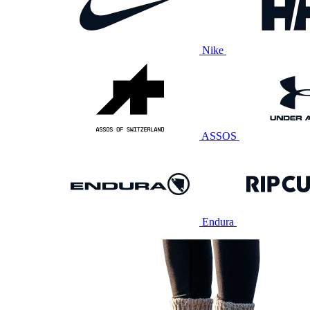
Nike
ASSOS
Endura