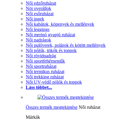
Női edzőruházat
Nöi overállok
Női esőruházat
Női ingek
Női kabátok, köpenyek és mellények
Női leggings
Női merinó gyapjú ruházat
Női nadrágok
Női pulóverek, polárok és kötött mellények
Női pólók, trikók és toppok
Női rövidnadrág
Női sportfehérneműk
Női sportruházat
Női termikus ruházat
Női trekking ruházat
Női UV-védő pólók és toppok
Láss többet...
Összes termék megtekintése
Női ruházat
Márkák