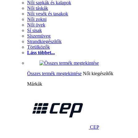
Női sapkák és kalapok
Női táskák
Női vesék és tasakok
Női zokni
Női övek
Sí sisak
Síszemüveg
Strandkiegészítők
Törülközők
Láss többet...
Összes termék megtekintése
Női kiegészítők
Márkák
CEP