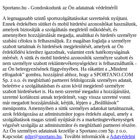
Sportano.hu - Gondoskodunk az Ön adatainak védelméről
A legmagasabb szintű sportszolgáltatásokat szeretnénk nyújtani.
Ennek érdekében sütiket és mobil hirdetési azonosítókat használunk,
amelyek biztosítják a szolgáltatás megfelelő működését, és
amennyiben hozzájárulását megadja, analitikai és hirdetés személyre
szabási célokra is felhasználjuk. Ez magában foglalja a személyre
szabott tartalmak és hirdetések megjelenítését, amelyek az Ön
érdeklődési köreihez igazodnak, valamint ezek hatékonyságának
mérését. A sütik és mobil hirdetési azonosítók személyre szabott és
nem személyre szabott reklámtevékenységekhez is felhasználhatók -
az Ön beleegyezésének függvényében. Ha rákattint a „Mindent
elfogadok” gombra, hozzájárul ahhoz, hogy a SPORTANO.COM
Sp. z o.o. és megbízható partnerei feldolgozzák személyes adatait,
beleértve a szolgáltatásban és azon kívül megjelenő személyre
szabott hirdetéseket is. Ha nem szeretné megadni a hozzájárulást,
szeretné korlátozni annak terjedelmét, vagy vissza szeretné vonni
már megadott hozzájárulását, kérjük, lépjen a „Beállítások”
menüpontra. Amennyiben a sütik személyes adatokat tartalmaznak,
azok feldolgozása az adminisztrátor jogos érdekén alapul, amely a
szolgáltatások magas szintű nyújtását és a marketingtevékenységek
végzését szolgálja az adminisztrátor és megbízható partnerei részére.
Az Ön személyes adatainak kezelője a Sportano.com Sp. z o.o.
Kapcsolat:
gdpr@sportano.hu
. További információk a
Adatvédelmi