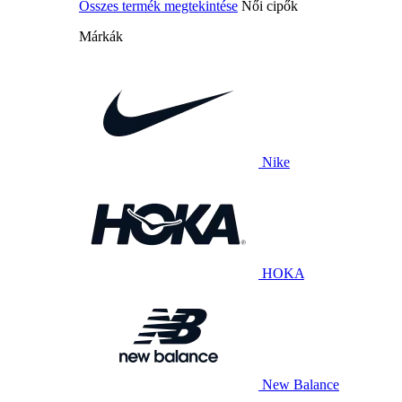
Összes termék megtekintése
Női cipők
Márkák
Nike
HOKA
New Balance