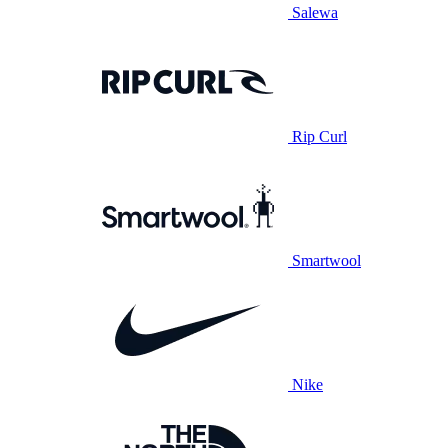
Salewa
Rip Curl
Smartwool
Nike