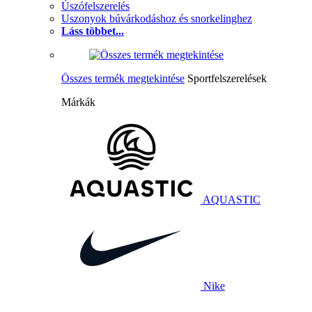
Úszófelszerelés
Uszonyok búvárkodáshoz és snorkelinghez
Láss többet...
Összes termék megtekintése
Sportfelszerelések
Márkák
AQUASTIC
Nike