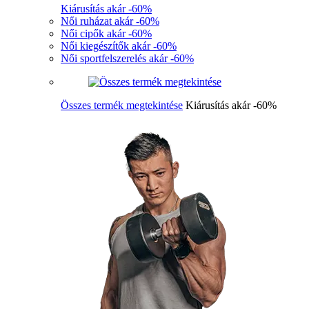
Kiárusítás akár -60%
Női ruházat akár -60%
Női cipők akár -60%
Női kiegészítők akár -60%
Női sportfelszerelés akár -60%
Összes termék megtekintése
Kiárusítás akár -60%