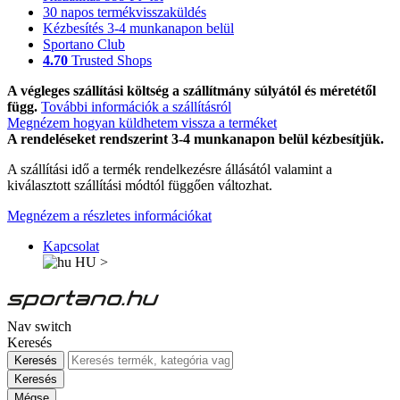
30 napos termékvisszaküldés
Kézbesítés 3-4 munkanapon belül
Sportano Club
4.70
Trusted Shops
A végleges szállítási költség a szállítmány súlyától és méretétől
függ.
További információk a szállításról
Megnézem hogyan küldhetem vissza a terméket
A rendeléseket rendszerint 3-4 munkanapon belül kézbesítjük.
A szállítási idő a termék rendelkezésre állásától valamint a
kiválasztott szállítási módtól függően változhat.
Megnézem a részletes információkat
Kapcsolat
HU
>
Nav switch
Keresés
Keresés
Keresés
Mégse