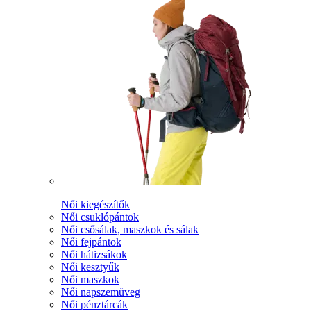
Női kiegészítők
Női csuklópántok
Női csősálak, maszkok és sálak
Női fejpántok
Női hátizsákok
Női kesztyűk
Női maszkok
Női napszemüveg
Női pénztárcák