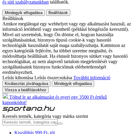
és süti szabályzatunkban
találhatók.
Mindegyik elfogadása
Beállítások
Beállítások
Amikor meglátogat egy webhelyet vagy egy alkalmazást használ, az
információ letölthető vagy menthető (például böngészőn keresztül).
Mivel azt szeretnénk, hogy Ön döntse el, hogyan használja
szolgáltatásainkat, bizonyos típusú cookie-k vagy hasonló
technológiák használatát saját maga szabályozhatja. Kattintson az
egyes kategóriák fejlécére, ha többet szeretne megtudni, és
módosíthatja beállításait. Ha elutasít bizonyos sütiket vagy hasonló
technológiákat, az nem alapvető tartalom megjelenítését vagy
szolgáltatásaink bizonyos funkcióinak elérhetetlenségét
eredményezheti.
Leírás kibontása
Leírás összecsukása
További információ
Kiválasztás jóváhagyása
Mindegyik elfogadása
Vissza a beállításokhoz
Töltsd le az alkalmazást és nyerj egy 3500 Ft értékű
kuponkódot!
Keresés termék, kategória vagy márka szerint
Kiszállítás 999 Ft- tól