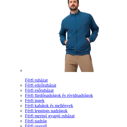
Férfi ruházat
Férfi edzőruházat
Férfi esőruházat
Férfi fürdőnadrágok és rövidnadrágok
Férfi ingek
Férfi kabátok és mellények
Férfi leggings nadrágok
Férfi merinó gyapjú ruházat
Férfi nadrág
Férfi overall