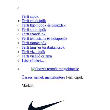
Férfi cipők
Férfi edzőcipők
Férfi flip-flopok és csúszdák
Férfi sportcipők
Férfi szandálok
Férfi téli csizma és hótaposók
Férfi tornacipők
Férfi túra- és túrabakancsok
Férfi vízi cipők
Férfi vizálló csizma
Láss többet...
Összes termék megtekintése
Férfi cipők
Márkák