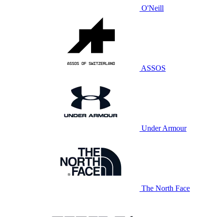
O'Neill
ASSOS
Under Armour
The North Face