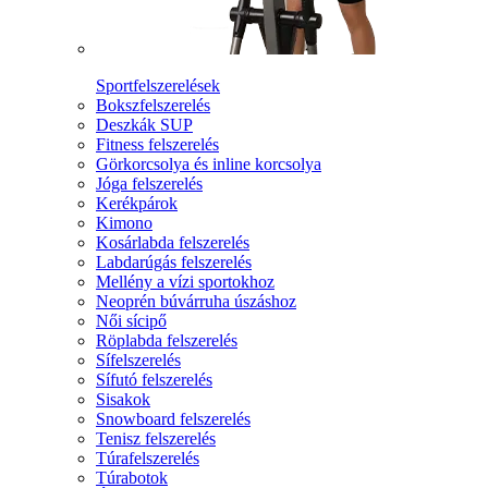
Sportfelszerelések
Bokszfelszerelés
Deszkák SUP
Fitness felszerelés
Görkorcsolya és inline korcsolya
Jóga felszerelés
Kerékpárok
Kimono
Kosárlabda felszerelés
Labdarúgás felszerelés
Mellény a vízi sportokhoz
Neoprén búvárruha úszáshoz
Női sícipő
Röplabda felszerelés
Sífelszerelés
Sífutó felszerelés
Sisakok
Snowboard felszerelés
Tenisz felszerelés
Túrafelszerelés
Túrabotok