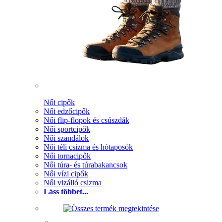
Női cipők
Női edzőcipők
Női flip-flopok és csúszdák
Női sportcipők
Női szandálok
Női téli csizma és hótaposók
Női tornacipők
Női túra- és túrabakancsok
Női vízi cipők
Női vizálló csizma
Láss többet...