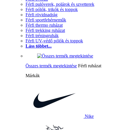
Férfi pulóverek, polárok és szvetterek
Férfi pólók, trikók és toppok
Férfi rövidnadrág
Férfi sportfehérneműk
Férfi thermo ruházat
Férfi trekking ruházat
Férfi tréningruhák
Férfi UV-védő pólók és toppok
Láss többet...
Összes termék megtekintése
Férfi ruházat
Márkák
Nike