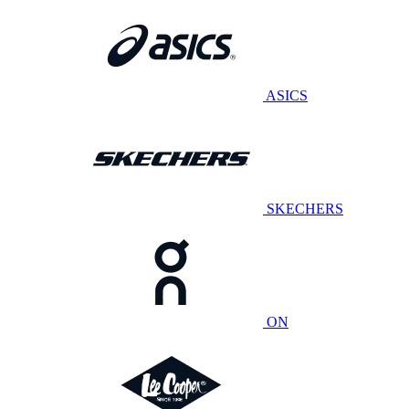
ASICS
SKECHERS
ON