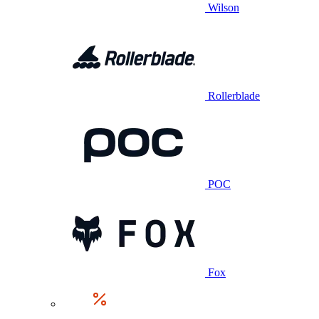
Wilson
Rollerblade
POC
Fox