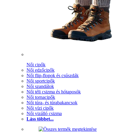
Női cipők
Női edzőcipők
Női flip-flopok és csúszdák
Női sportcipők
Női szandálok
Női téli csizma és hótaposók
Női tornacipők
Női túra- és túrabakancsok
Női vízi cipők
Női vizálló csizma
Láss többet...