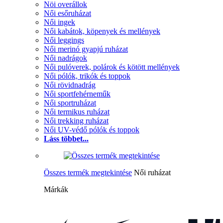
Nöi overállok
Női esőruházat
Női ingek
Női kabátok, köpenyek és mellények
Női leggings
Női merinó gyapjú ruházat
Női nadrágok
Női pulóverek, polárok és kötött mellények
Női pólók, trikók és toppok
Női rövidnadrág
Női sportfehérneműk
Női sportruházat
Női termikus ruházat
Női trekking ruházat
Női UV-védő pólók és toppok
Láss többet...
Összes termék megtekintése
Női ruházat
Márkák