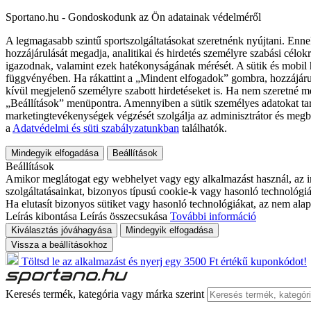
Sportano.hu - Gondoskodunk az Ön adatainak védelméről
A legmagasabb szintű sportszolgáltatásokat szeretnénk nyújtani. Enne
hozzájárulását megadja, analitikai és hirdetés személyre szabási célok
igazodnak, valamint ezek hatékonyságának mérését. A sütik és mobil 
függvényében. Ha rákattint a „Mindent elfogadok” gombra, hozzájáru
kívül megjelenő személyre szabott hirdetéseket is. Ha nem szeretné me
„Beállítások” menüpontra. Amennyiben a sütik személyes adatokat tart
marketingtevékenységek végzését szolgálja az adminisztrátor és megb
a
Adatvédelmi és süti szabályzatunkban
találhatók.
Mindegyik elfogadása
Beállítások
Beállítások
Amikor meglátogat egy webhelyet vagy egy alkalmazást használ, az in
szolgáltatásainkat, bizonyos típusú cookie-k vagy hasonló technológiák
Ha elutasít bizonyos sütiket vagy hasonló technológiákat, az nem alap
Leírás kibontása
Leírás összecsukása
További információ
Kiválasztás jóváhagyása
Mindegyik elfogadása
Vissza a beállításokhoz
Töltsd le az alkalmazást és nyerj egy 3500 Ft értékű kuponkódot!
Keresés termék, kategória vagy márka szerint