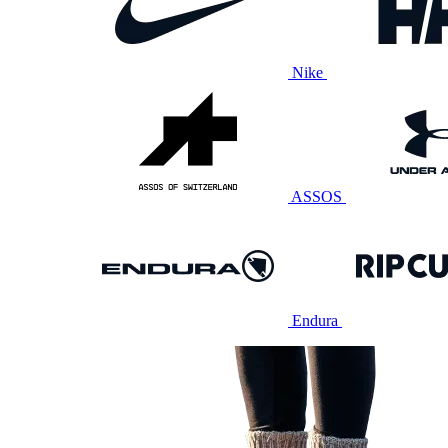
Nike
ASSOS
Endura