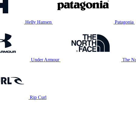
Helly Hansen
Patagonia
Under Armour
The No
Rip Curl