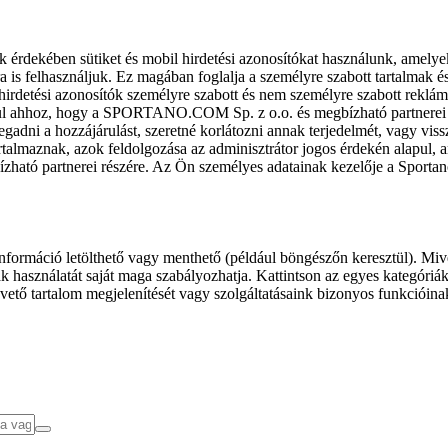
k érdekében sütiket és mobil hirdetési azonosítókat használunk, amelye
ra is felhasználjuk. Ez magában foglalja a személyre szabott tartalmak 
hirdetési azonosítók személyre szabott és nem személyre szabott rekl
l ahhoz, hogy a SPORTANO.COM Sp. z o.o. és megbízható partnerei fel
gadni a hozzájárulást, szeretné korlátozni annak terjedelmét, vagy viss
almaznak, azok feldolgozása az adminisztrátor jogos érdekén alapul, am
ízható partnerei részére. Az Ön személyes adatainak kezelője a Sporta
formáció letölthető vagy menthető (például böngészőn keresztül). Mive
 használatát saját maga szabályozhatja. Kattintson az egyes kategóriák f
vető tartalom megjelenítését vagy szolgáltatásaink bizonyos funkcióina