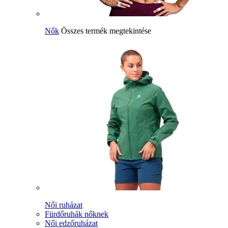
Nők
Összes termék megtekintése
Női ruházat
Fürdőruhák nőknek
Női edzőruházat