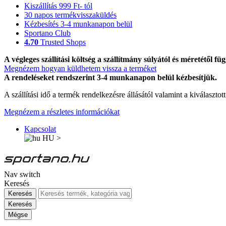
Kiszállítás 999 Ft- tól
30 napos termékvisszaküldés
Kézbesítés 3-4 munkanapon belül
Sportano Club
4.70
Trusted Shops
A végleges szállítási költség a szállítmány súlyától és méretétől füg
Megnézem hogyan küldhetem vissza a terméket
A rendeléseket rendszerint 3-4 munkanapon belül kézbesítjük.
A szállítási idő a termék rendelkezésre állásától valamint a kiválasztot
Megnézem a részletes információkat
Kapcsolat
HU
>
Nav switch
Keresés
Keresés
Keresés
Mégse