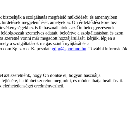
k biztosítják a szolgáltatás megfelelő működését, és amennyiben
és hirdetések megjelenítését, amelyek az Ön érdeklődési köreihez
ámtevékenységekhez is felhasználhatók - az Ön beleegyezésének
dolgozzák személyes adatait, beleértve a szolgáltatásban és azon
za szeretné vonni már megadott hozzájárulását, kérjük, lépjen a
ely a szolgáltatások magas szintű nyújtását és a
no.com Sp. z o.o. Kapcsolat:
gdpr@sportano.hu
. További információk
l azt szeretnénk, hogy Ön döntse el, hogyan használja
ejlécére, ha többet szeretne megtudni, és módosíthatja beállításait.
k elérhetetlenségét eredményezheti.