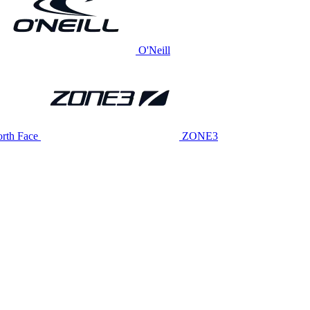
O'Neill
rth Face
ZONE3