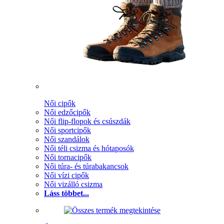
Női cipők
Női edzőcipők
Női flip-flopok és csúszdák
Női sportcipők
Női szandálok
Női téli csizma és hótaposók
Női tornacipők
Női túra- és túrabakancsok
Női vízi cipők
Női vizálló csizma
Láss többet...