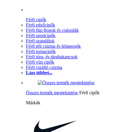
Férfi cipők
Férfi edzőcipők
Férfi flip-flopok és csúszdák
Férfi sportcipők
Férfi szandálok
Férfi téli csizma és hótaposók
Férfi tornacipők
Férfi túra- és túrabakancsok
Férfi vízi cipők
Férfi vizálló csizma
Láss többet...
Összes termék megtekintése
Férfi cipők
Márkák