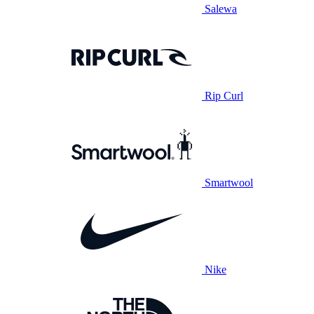
Salewa
Rip Curl
Smartwool
Nike