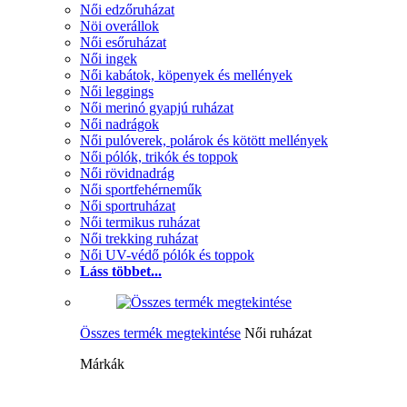
Női edzőruházat
Nöi overállok
Női esőruházat
Női ingek
Női kabátok, köpenyek és mellények
Női leggings
Női merinó gyapjú ruházat
Női nadrágok
Női pulóverek, polárok és kötött mellények
Női pólók, trikók és toppok
Női rövidnadrág
Női sportfehérneműk
Női sportruházat
Női termikus ruházat
Női trekking ruházat
Női UV-védő pólók és toppok
Láss többet...
Összes termék megtekintése
Női ruházat
Márkák