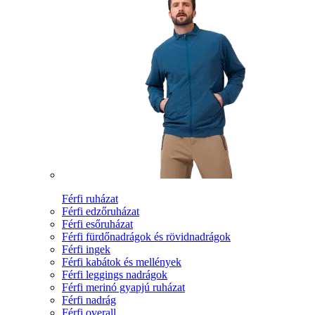
Férfi ruházat
Férfi edzőruházat
Férfi esőruházat
Férfi fürdőnadrágok és rövidnadrágok
Férfi ingek
Férfi kabátok és mellények
Férfi leggings nadrágok
Férfi merinó gyapjú ruházat
Férfi nadrág
Férfi overall