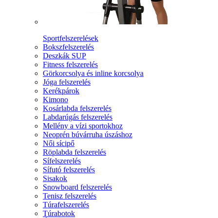
Sportfelszerelések
Bokszfelszerelés
Deszkák SUP
Fitness felszerelés
Görkorcsolya és inline korcsolya
Jóga felszerelés
Kerékpárok
Kimono
Kosárlabda felszerelés
Labdarúgás felszerelés
Mellény a vízi sportokhoz
Neoprén búvárruha úszáshoz
Női sícipő
Röplabda felszerelés
Sífelszerelés
Sífutó felszerelés
Sisakok
Snowboard felszerelés
Tenisz felszerelés
Túrafelszerelés
Túrabotok