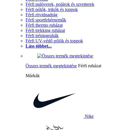
Férfi pulóverek, polárok és szvetterek
Férfi pólók, trikók és toppok
Férfi rövidnadrág
Férfi sportfehérneműk
Férfi thermo ruházat
Férfi trekking ruházat
Férfi tréningruhák
Férfi UV-védő pólók és toppok
Láss többet...
Összes termék megtekintése
Férfi ruházat
Márkák
Nike