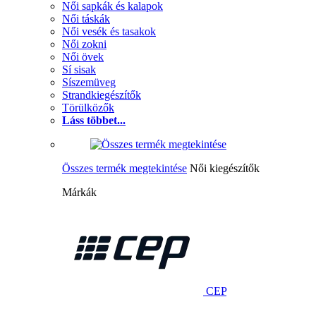
Női sapkák és kalapok
Női táskák
Női vesék és tasakok
Női zokni
Női övek
Sí sisak
Síszemüveg
Strandkiegészítők
Törülközők
Láss többet...
Összes termék megtekintése
Női kiegészítők
Márkák
CEP