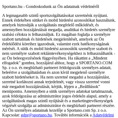
Sportano.hu - Gondoskodunk az Ön adatainak védelméről
A legmagasabb szintű sportszolgáltatásokat szeretnénk nyújtani.
Ennek érdekében sütiket és mobil hirdetési azonosítókat használunk,
amelyek biztosítják a szolgáltatás megfelelő működését, és
amennyiben hozzájárulását megadja, analitikai és hirdetés személyre
szabási célokra is felhasználjuk. Ez magában foglalja a személyre
szabott tartalmak és hirdetések megjelenítését, amelyek az Ön
érdeklődési köreihez igazodnak, valamint ezek hatékonyságának
mérését. A sütik és mobil hirdetési azonosítók személyre szabott és
nem személyre szabott reklámtevékenységekhez is felhasználhatók -
az Ön beleegyezésének függvényében. Ha rákattint a „Mindent
elfogadok” gombra, hozzájárul ahhoz, hogy a SPORTANO.COM
Sp. z o.o. és megbízható partnerei feldolgozzák személyes adatait,
beleértve a szolgáltatásban és azon kívül megjelenő személyre
szabott hirdetéseket is. Ha nem szeretné megadni a hozzájárulást,
szeretné korlátozni annak terjedelmét, vagy vissza szeretné vonni
már megadott hozzájárulását, kérjük, lépjen a „Beállítások”
menüpontra. Amennyiben a sütik személyes adatokat tartalmaznak,
azok feldolgozása az adminisztrátor jogos érdekén alapul, amely a
szolgáltatások magas szintű nyújtását és a marketingtevékenységek
végzését szolgálja az adminisztrátor és megbízható partnerei részére.
Az Ön személyes adatainak kezelője a Sportano.com Sp. z o.o.
Kapcsolat:
gdpr@sportano.hu
. További információk a
Adatvédelmi