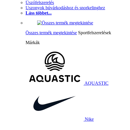
Úszófelszerelés
Uszonyok búvárkodáshoz és snorkelinghez
Láss többet...
Összes termék megtekintése
Sportfelszerelések
Márkák
AQUASTIC
Nike