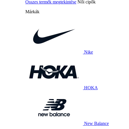
Összes termék megtekintése
Női cipők
Márkák
Nike
HOKA
New Balance