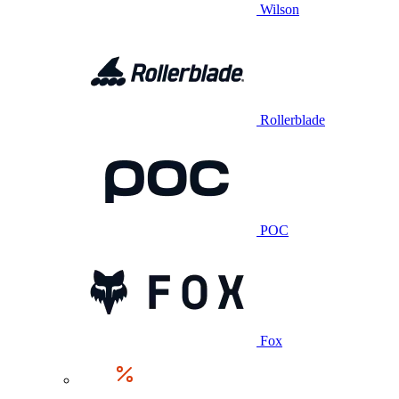
Wilson
Rollerblade
POC
Fox