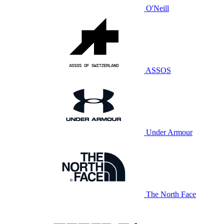
O'Neill
ASSOS
Under Armour
The North Face