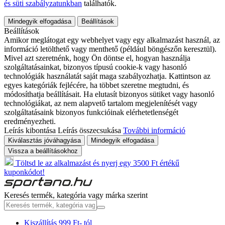
és süti szabályzatunkban
találhatók.
Mindegyik elfogadása
Beállítások
Beállítások
Amikor meglátogat egy webhelyet vagy egy alkalmazást használ, az
információ letölthető vagy menthető (például böngészőn keresztül).
Mivel azt szeretnénk, hogy Ön döntse el, hogyan használja
szolgáltatásainkat, bizonyos típusú cookie-k vagy hasonló
technológiák használatát saját maga szabályozhatja. Kattintson az
egyes kategóriák fejlécére, ha többet szeretne megtudni, és
módosíthatja beállításait. Ha elutasít bizonyos sütiket vagy hasonló
technológiákat, az nem alapvető tartalom megjelenítését vagy
szolgáltatásaink bizonyos funkcióinak elérhetetlenségét
eredményezheti.
Leírás kibontása
Leírás összecsukása
További információ
Kiválasztás jóváhagyása
Mindegyik elfogadása
Vissza a beállításokhoz
Töltsd le az alkalmazást és nyerj egy 3500 Ft értékű
kuponkódot!
Keresés termék, kategória vagy márka szerint
Kiszállítás 999 Ft- tól