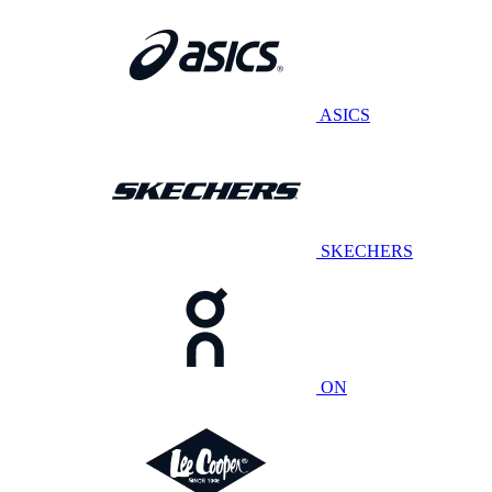
ASICS
SKECHERS
ON