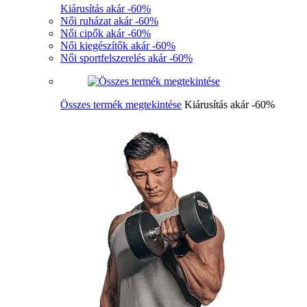
Kiárusítás akár -60%
Női ruházat akár -60%
Női cipők akár -60%
Női kiegészítők akár -60%
Női sportfelszerelés akár -60%
Összes termék megtekintése
Kiárusítás akár -60%