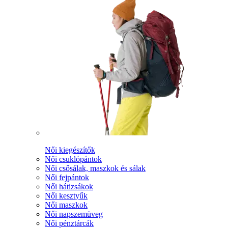
Női kiegészítők
Női csuklópántok
Női csősálak, maszkok és sálak
Női fejpántok
Női hátizsákok
Női kesztyűk
Női maszkok
Női napszemüveg
Női pénztárcák