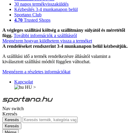
30 napos termékvisszaküldés
Kézbesítés 3-4 munkanapon belül
Sportano Club
4.70
Trusted Shops
A végleges szállítási költség a szállítmány súlyától és méretétől
függ.
További információk a szállításról
Megnézem hogyan küldhetem vissza a terméket
A rendeléseket rendszerint 3-4 munkanapon belül kézbesítjük.
A szállítási idő a termék rendelkezésre állásától valamint a
kiválasztott szállítási módtól függően változhat.
Megnézem a részletes információkat
Kapcsolat
HU
>
Nav switch
Keresés
Keresés
Keresés
Mégse