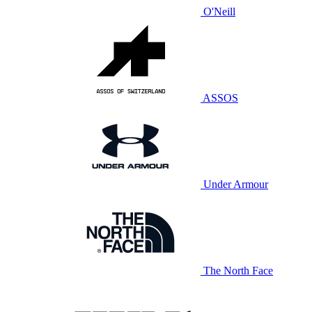
O'Neill
ASSOS
Under Armour
The North Face