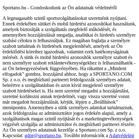
Sportano.hu - Gondoskodunk az Ön adatainak védelméről
A legmagasabb szintű sportszolgáltatásokat szeretnénk nyújtani.
Ennek érdekében sütiket és mobil hirdetési azonosítókat használunk,
amelyek biztosítják a szolgáltatás megfelelő működését, és
amennyiben hozzájárulását megadja, analitikai és hirdetés személyre
szabási célokra is felhasználjuk. Ez magában foglalja a személyre
szabott tartalmak és hirdetések megjelenítését, amelyek az Ön
érdeklődési köreihez igazodnak, valamint ezek hatékonyságának
mérését. A sütik és mobil hirdetési azonosítók személyre szabott és
nem személyre szabott reklámtevékenységekhez is felhasználhatók -
az Ön beleegyezésének függvényében. Ha rákattint a „Mindent
elfogadok” gombra, hozzájárul ahhoz, hogy a SPORTANO.COM
Sp. z o.o. és megbízható partnerei feldolgozzák személyes adatait,
beleértve a szolgáltatásban és azon kívül megjelenő személyre
szabott hirdetéseket is. Ha nem szeretné megadni a hozzájárulást,
szeretné korlátozni annak terjedelmét, vagy vissza szeretné vonni
már megadott hozzájárulását, kérjük, lépjen a „Beállítások”
menüpontra. Amennyiben a sütik személyes adatokat tartalmaznak,
azok feldolgozása az adminisztrátor jogos érdekén alapul, amely a
szolgáltatások magas szintű nyújtását és a marketingtevékenységek
végzését szolgálja az adminisztrátor és megbízható partnerei részére.
Az Ön személyes adatainak kezelője a Sportano.com Sp. z o.o.
Kapcsolat:
gdpr@sportano.hu
. További információk a
Adatvédelmi