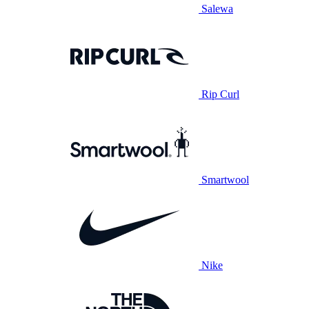
Salewa
Rip Curl
Smartwool
Nike