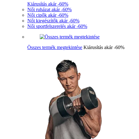
Kiárusítás akár -60%
Női ruházat akár -60%
Női cipők akár -60%
Női kiegészítők akár -60%
Női sportfelszerelés akár -60%
Összes termék megtekintése
Kiárusítás akár -60%