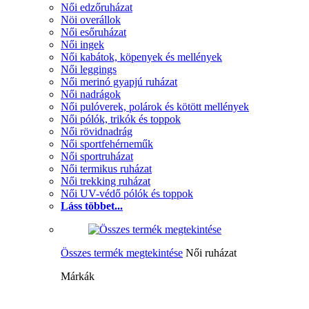
Női edzőruházat
Nöi overállok
Női esőruházat
Női ingek
Női kabátok, köpenyek és mellények
Női leggings
Női merinó gyapjú ruházat
Női nadrágok
Női pulóverek, polárok és kötött mellények
Női pólók, trikók és toppok
Női rövidnadrág
Női sportfehérneműk
Női sportruházat
Női termikus ruházat
Női trekking ruházat
Női UV-védő pólók és toppok
Láss többet...
Összes termék megtekintése
Női ruházat
Márkák