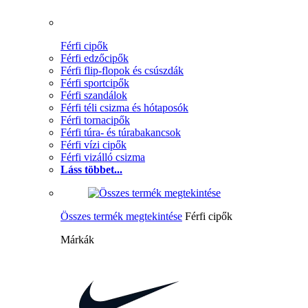
Férfi cipők
Férfi edzőcipők
Férfi flip-flopok és csúszdák
Férfi sportcipők
Férfi szandálok
Férfi téli csizma és hótaposók
Férfi tornacipők
Férfi túra- és túrabakancsok
Férfi vízi cipők
Férfi vizálló csizma
Láss többet...
Összes termék megtekintése
Férfi cipők
Márkák