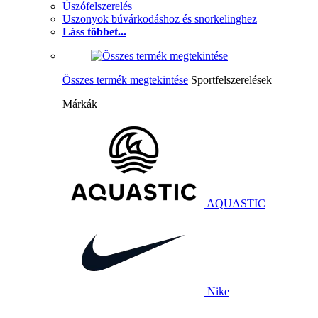
Úszófelszerelés
Uszonyok búvárkodáshoz és snorkelinghez
Láss többet...
Összes termék megtekintése
Sportfelszerelések
Márkák
AQUASTIC
Nike