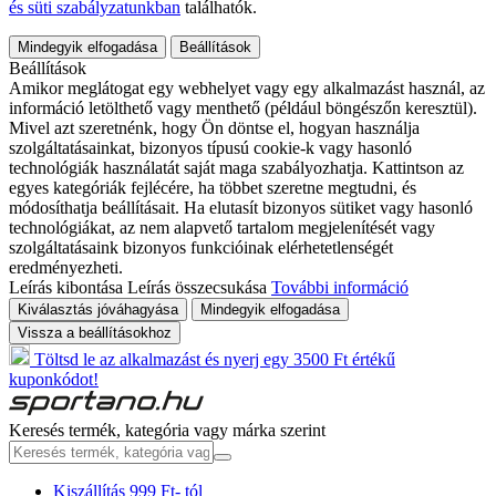
és süti szabályzatunkban
találhatók.
Mindegyik elfogadása
Beállítások
Beállítások
Amikor meglátogat egy webhelyet vagy egy alkalmazást használ, az
információ letölthető vagy menthető (például böngészőn keresztül).
Mivel azt szeretnénk, hogy Ön döntse el, hogyan használja
szolgáltatásainkat, bizonyos típusú cookie-k vagy hasonló
technológiák használatát saját maga szabályozhatja. Kattintson az
egyes kategóriák fejlécére, ha többet szeretne megtudni, és
módosíthatja beállításait. Ha elutasít bizonyos sütiket vagy hasonló
technológiákat, az nem alapvető tartalom megjelenítését vagy
szolgáltatásaink bizonyos funkcióinak elérhetetlenségét
eredményezheti.
Leírás kibontása
Leírás összecsukása
További információ
Kiválasztás jóváhagyása
Mindegyik elfogadása
Vissza a beállításokhoz
Töltsd le az alkalmazást és nyerj egy 3500 Ft értékű
kuponkódot!
Keresés termék, kategória vagy márka szerint
Kiszállítás 999 Ft- tól