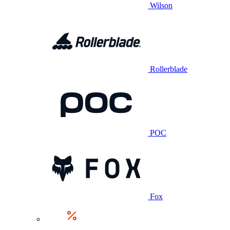
Wilson
Rollerblade
POC
Fox