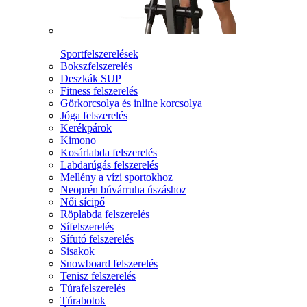
Sportfelszerelések
Bokszfelszerelés
Deszkák SUP
Fitness felszerelés
Görkorcsolya és inline korcsolya
Jóga felszerelés
Kerékpárok
Kimono
Kosárlabda felszerelés
Labdarúgás felszerelés
Mellény a vízi sportokhoz
Neoprén búvárruha úszáshoz
Női sícipő
Röplabda felszerelés
Sífelszerelés
Sífutó felszerelés
Sisakok
Snowboard felszerelés
Tenisz felszerelés
Túrafelszerelés
Túrabotok