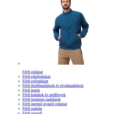
Férfi ruházat
Férfi edzőruházat
Férfi esőruházat
Férfi fürdőnadrágok és rövidnadrágok
Férfi ingek
Férfi kabátok és mellények
Férfi leggings nadrágok
Férfi merinó gyapjú ruházat
Férfi nadrág
Férfi overall