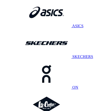
ASICS
SKECHERS
ON