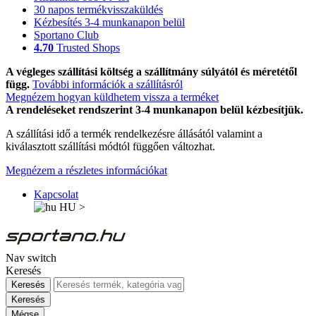
30 napos termékvisszaküldés
Kézbesítés 3-4 munkanapon belül
Sportano Club
4.70
Trusted Shops
A végleges szállítási költség a szállítmány súlyától és méretétől
függ.
További információk a szállításról
Megnézem hogyan küldhetem vissza a terméket
A rendeléseket rendszerint 3-4 munkanapon belül kézbesítjük.
A szállítási idő a termék rendelkezésre állásától valamint a
kiválasztott szállítási módtól függően változhat.
Megnézem a részletes információkat
Kapcsolat
HU
>
Nav switch
Keresés
Keresés
Keresés
Mégse