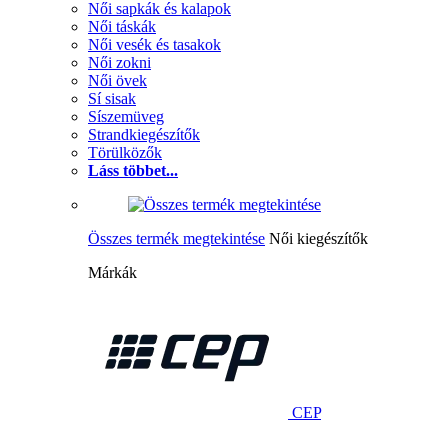
Női sapkák és kalapok
Női táskák
Női vesék és tasakok
Női zokni
Női övek
Sí sisak
Síszemüveg
Strandkiegészítők
Törülközők
Láss többet...
Összes termék megtekintése
Női kiegészítők
Márkák
CEP