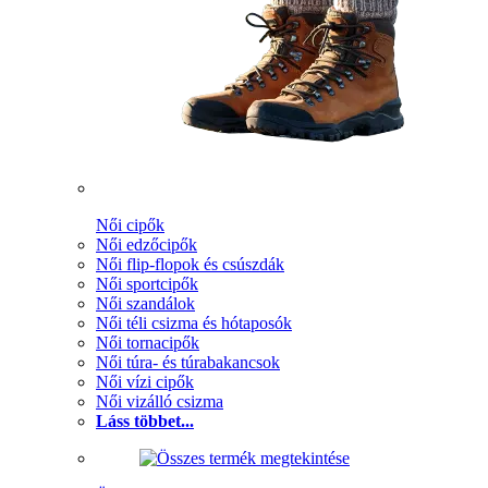
Női cipők
Női edzőcipők
Női flip-flopok és csúszdák
Női sportcipők
Női szandálok
Női téli csizma és hótaposók
Női tornacipők
Női túra- és túrabakancsok
Női vízi cipők
Női vizálló csizma
Láss többet...