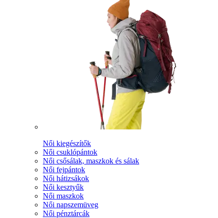
Női kiegészítők
Női csuklópántok
Női csősálak, maszkok és sálak
Női fejpántok
Női hátizsákok
Női kesztyűk
Női maszkok
Női napszemüveg
Női pénztárcák