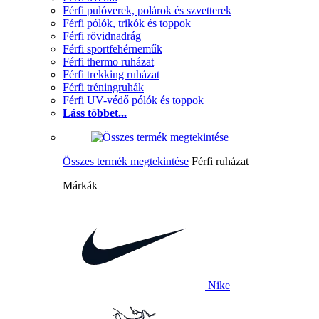
Férfi pulóverek, polárok és szvetterek
Férfi pólók, trikók és toppok
Férfi rövidnadrág
Férfi sportfehérneműk
Férfi thermo ruházat
Férfi trekking ruházat
Férfi tréningruhák
Férfi UV-védő pólók és toppok
Láss többet...
Összes termék megtekintése
Férfi ruházat
Márkák
Nike