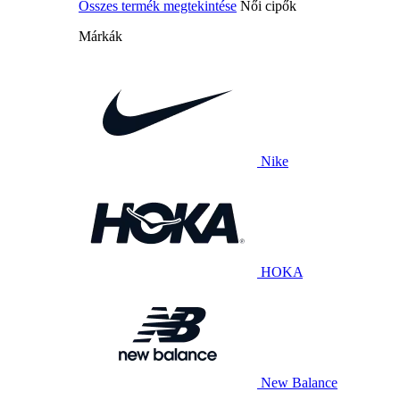
Összes termék megtekintése
Női cipők
Márkák
Nike
HOKA
New Balance