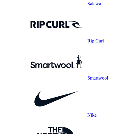
Salewa
Rip Curl
Smartwool
Nike