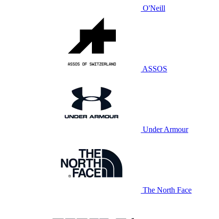
O'Neill
ASSOS
Under Armour
The North Face