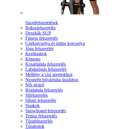
Sportfelszerelések
Bokszfelszerelés
Deszkák SUP
Fitness felszerelés
Görkorcsolya és inline korcsolya
Jóga felszerelés
Kerékpárok
Kimono
Kosárlabda felszerelés
Labdarúgás felszerelés
Mellény a vízi sportokhoz
Neoprén búvárruha úszáshoz
Női sícipő
Röplabda felszerelés
Sífelszerelés
Sífutó felszerelés
Sisakok
Snowboard felszerelés
Tenisz felszerelés
Túrafelszerelés
Túrabotok