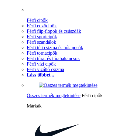
Férfi cipők
Férfi edzőcipők
Férfi flip-flopok és csúszdák
Férfi sportcipők
Férfi szandálok
Férfi téli csizma és hótaposók
Férfi tornacipők
Férfi túra- és túrabakancsok
Férfi vízi cipők
Férfi vizálló csizma
Láss többet...
Összes termék megtekintése
Férfi cipők
Márkák