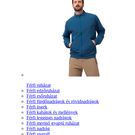
Férfi ruházat
Férfi edzőruházat
Férfi esőruházat
Férfi fürdőnadrágok és rövidnadrágok
Férfi ingek
Férfi kabátok és mellények
Férfi leggings nadrágok
Férfi merinó gyapjú ruházat
Férfi nadrág
Férfi overall