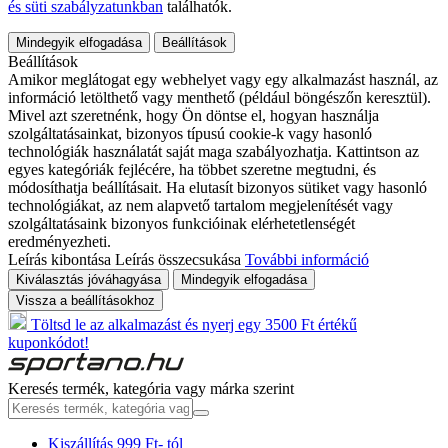
és süti szabályzatunkban
találhatók.
Mindegyik elfogadása
Beállítások
Beállítások
Amikor meglátogat egy webhelyet vagy egy alkalmazást használ, az
információ letölthető vagy menthető (például böngészőn keresztül).
Mivel azt szeretnénk, hogy Ön döntse el, hogyan használja
szolgáltatásainkat, bizonyos típusú cookie-k vagy hasonló
technológiák használatát saját maga szabályozhatja. Kattintson az
egyes kategóriák fejlécére, ha többet szeretne megtudni, és
módosíthatja beállításait. Ha elutasít bizonyos sütiket vagy hasonló
technológiákat, az nem alapvető tartalom megjelenítését vagy
szolgáltatásaink bizonyos funkcióinak elérhetetlenségét
eredményezheti.
Leírás kibontása
Leírás összecsukása
További információ
Kiválasztás jóváhagyása
Mindegyik elfogadása
Vissza a beállításokhoz
Töltsd le az alkalmazást és nyerj egy 3500 Ft értékű
kuponkódot!
Keresés termék, kategória vagy márka szerint
Kiszállítás 999 Ft- tól