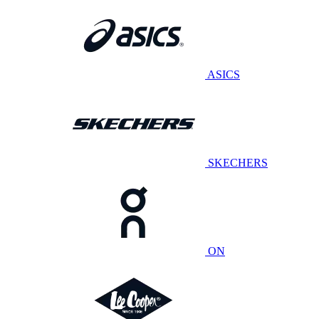
ASICS
SKECHERS
ON