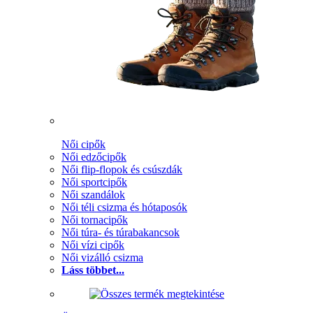
Női cipők
Női edzőcipők
Női flip-flopok és csúszdák
Női sportcipők
Női szandálok
Női téli csizma és hótaposók
Női tornacipők
Női túra- és túrabakancsok
Női vízi cipők
Női vizálló csizma
Láss többet...