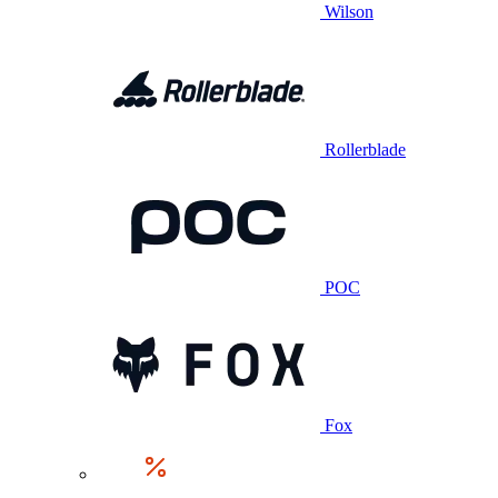
Wilson
Rollerblade
POC
Fox