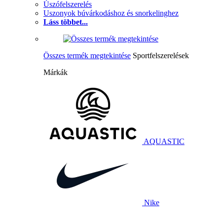
Úszófelszerelés
Uszonyok búvárkodáshoz és snorkelinghez
Láss többet...
Összes termék megtekintése
Sportfelszerelések
Márkák
AQUASTIC
Nike