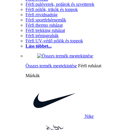
Férfi pulóverek, polárok és szvetterek
Férfi pólók, trikók és toppok
Férfi rövidnadrág
Férfi sportfehérneműk
Férfi thermo ruházat
Férfi trekking ruházat
Férfi tréningruhák
Férfi UV-védő pólók és toppok
Láss többet...
Összes termék megtekintése
Férfi ruházat
Márkák
Nike