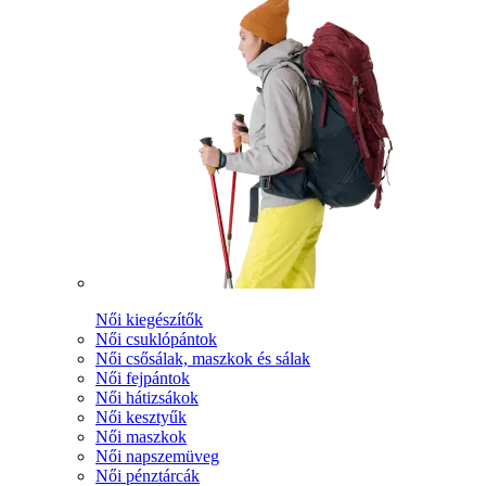
Női kiegészítők
Női csuklópántok
Női csősálak, maszkok és sálak
Női fejpántok
Női hátizsákok
Női kesztyűk
Női maszkok
Női napszemüveg
Női pénztárcák