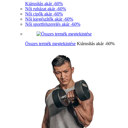
Kiárusítás akár -60%
Női ruházat akár -60%
Női cipők akár -60%
Női kiegészítők akár -60%
Női sportfelszerelés akár -60%
Összes termék megtekintése
Kiárusítás akár -60%