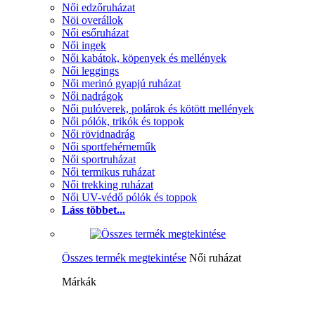
Női edzőruházat
Nöi overállok
Női esőruházat
Női ingek
Női kabátok, köpenyek és mellények
Női leggings
Női merinó gyapjú ruházat
Női nadrágok
Női pulóverek, polárok és kötött mellények
Női pólók, trikók és toppok
Női rövidnadrág
Női sportfehérneműk
Női sportruházat
Női termikus ruházat
Női trekking ruházat
Női UV-védő pólók és toppok
Láss többet...
Összes termék megtekintése
Női ruházat
Márkák