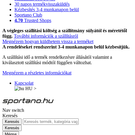
30 napos termékvisszaküldés
Kézbesítés 3-4 munkanapon belül
Sportano Club
4.70
Trusted Shops
A végleges szállítási költség a szállítmány súlyától és méretétől
függ.
További információk a szállításról
Megnézem hogyan küldhetem vissza a terméket
A rendeléseket rendszerint 3-4 munkanapon belül kézbesítjük.
A szállítási idő a termék rendelkezésre állásától valamint a
kiválasztott szállítási módtól függően változhat.
Megnézem a részletes információkat
Kapcsolat
HU
>
Nav switch
Keresés
Keresés
Keresés
Mégse