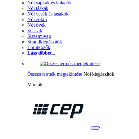
Női sapkák és kalapok
Női táskák
Női vesék és tasakok
Női zokni
Női övek
Sí sisak
Síszemüveg
Strandkiegészítők
Törülközők
Láss többet...
Összes termék megtekintése
Női kiegészítők
Márkák
CEP