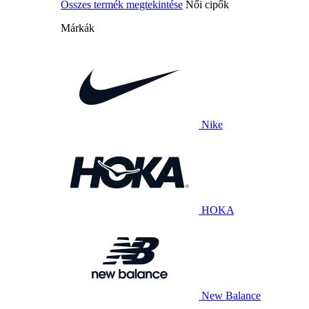
Összes termék megtekintése
Női cipők
Márkák
Nike
HOKA
New Balance