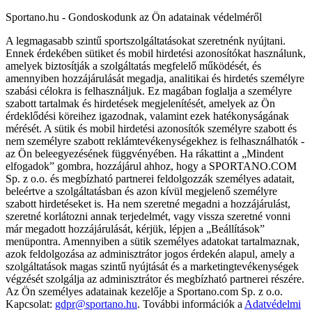
Sportano.hu - Gondoskodunk az Ön adatainak védelméről
A legmagasabb szintű sportszolgáltatásokat szeretnénk nyújtani.
Ennek érdekében sütiket és mobil hirdetési azonosítókat használunk,
amelyek biztosítják a szolgáltatás megfelelő működését, és
amennyiben hozzájárulását megadja, analitikai és hirdetés személyre
szabási célokra is felhasználjuk. Ez magában foglalja a személyre
szabott tartalmak és hirdetések megjelenítését, amelyek az Ön
érdeklődési köreihez igazodnak, valamint ezek hatékonyságának
mérését. A sütik és mobil hirdetési azonosítók személyre szabott és
nem személyre szabott reklámtevékenységekhez is felhasználhatók -
az Ön beleegyezésének függvényében. Ha rákattint a „Mindent
elfogadok” gombra, hozzájárul ahhoz, hogy a SPORTANO.COM
Sp. z o.o. és megbízható partnerei feldolgozzák személyes adatait,
beleértve a szolgáltatásban és azon kívül megjelenő személyre
szabott hirdetéseket is. Ha nem szeretné megadni a hozzájárulást,
szeretné korlátozni annak terjedelmét, vagy vissza szeretné vonni
már megadott hozzájárulását, kérjük, lépjen a „Beállítások”
menüpontra. Amennyiben a sütik személyes adatokat tartalmaznak,
azok feldolgozása az adminisztrátor jogos érdekén alapul, amely a
szolgáltatások magas szintű nyújtását és a marketingtevékenységek
végzését szolgálja az adminisztrátor és megbízható partnerei részére.
Az Ön személyes adatainak kezelője a Sportano.com Sp. z o.o.
Kapcsolat:
gdpr@sportano.hu
. További információk a
Adatvédelmi