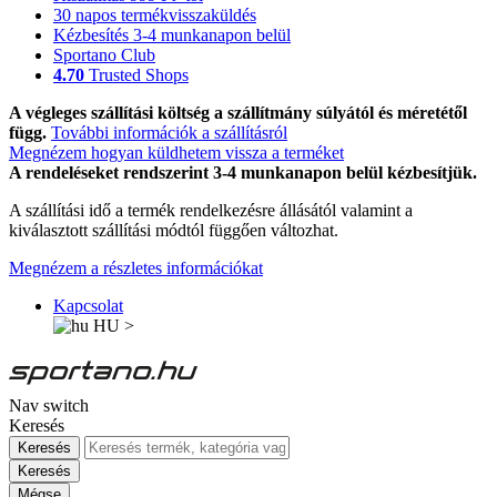
30 napos termékvisszaküldés
Kézbesítés 3-4 munkanapon belül
Sportano Club
4.70
Trusted Shops
A végleges szállítási költség a szállítmány súlyától és méretétől
függ.
További információk a szállításról
Megnézem hogyan küldhetem vissza a terméket
A rendeléseket rendszerint 3-4 munkanapon belül kézbesítjük.
A szállítási idő a termék rendelkezésre állásától valamint a
kiválasztott szállítási módtól függően változhat.
Megnézem a részletes információkat
Kapcsolat
HU
>
Nav switch
Keresés
Keresés
Keresés
Mégse