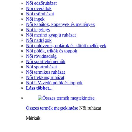
Női edzőruházat
Nöi overállok
Női esőruházat
Női ingek
Női kabátok, köpenyek és mellények
Női leggings
Női merinó gyapjú ruházat
Női nadrágok
Női pulóverek, polárok és kötött mellények
Női pólók, trikók és toppok
Női rövidnadrág
Női sportfehérneműk
Női sportruházat
Női termikus ruházat
Női trekking ruházat
Női UV-védő pólók és toppok
Láss többet...
Összes termék megtekintése
Női ruházat
Márkák