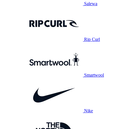
Salewa
Rip Curl
Smartwool
Nike