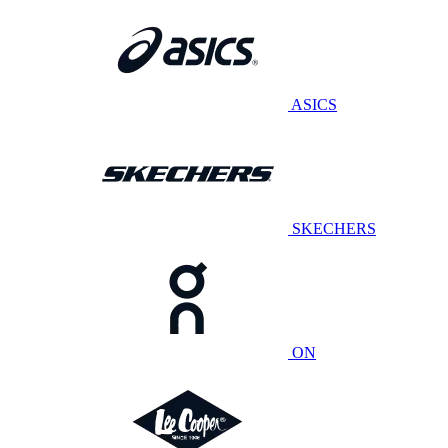
ASICS
SKECHERS
ON