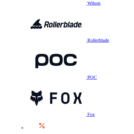
Wilson
Rollerblade
POC
Fox