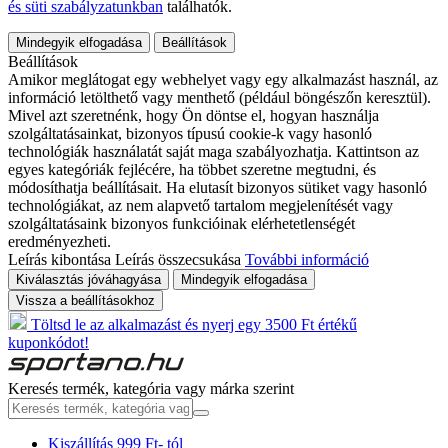
és süti szabályzatunkban
találhatók.
Mindegyik elfogadása
Beállítások
Beállítások
Amikor meglátogat egy webhelyet vagy egy alkalmazást használ, az
információ letölthető vagy menthető (például böngészőn keresztül).
Mivel azt szeretnénk, hogy Ön döntse el, hogyan használja
szolgáltatásainkat, bizonyos típusú cookie-k vagy hasonló
technológiák használatát saját maga szabályozhatja. Kattintson az
egyes kategóriák fejlécére, ha többet szeretne megtudni, és
módosíthatja beállításait. Ha elutasít bizonyos sütiket vagy hasonló
technológiákat, az nem alapvető tartalom megjelenítését vagy
szolgáltatásaink bizonyos funkcióinak elérhetetlenségét
eredményezheti.
Leírás kibontása
Leírás összecsukása
További információ
Kiválasztás jóváhagyása
Mindegyik elfogadása
Vissza a beállításokhoz
Töltsd le az alkalmazást és nyerj egy 3500 Ft értékű
kuponkódot!
Keresés termék, kategória vagy márka szerint
Kiszállítás 999 Ft- tól