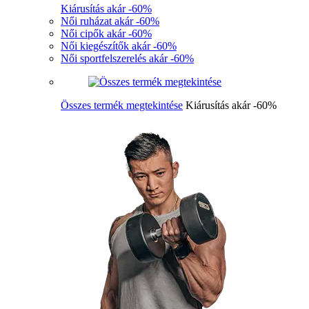
Kiárusítás akár -60%
Női ruházat akár -60%
Női cipők akár -60%
Női kiegészítők akár -60%
Női sportfelszerelés akár -60%
Összes termék megtekintése
Kiárusítás akár -60%