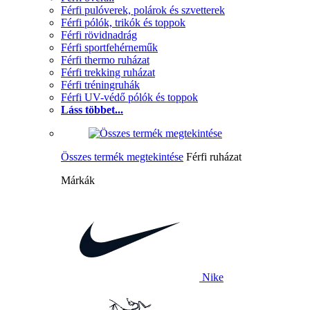
Férfi pulóverek, polárok és szvetterek
Férfi pólók, trikók és toppok
Férfi rövidnadrág
Férfi sportfehérneműk
Férfi thermo ruházat
Férfi trekking ruházat
Férfi tréningruhák
Férfi UV-védő pólók és toppok
Láss többet...
Összes termék megtekintése
Férfi ruházat
Márkák
Nike