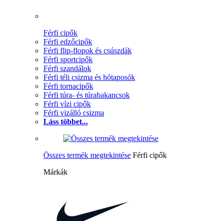
Férfi cipők
Férfi edzőcipők
Férfi flip-flopok és csúszdák
Férfi sportcipők
Férfi szandálok
Férfi téli csizma és hótaposók
Férfi tornacipők
Férfi túra- és túrabakancsok
Férfi vízi cipők
Férfi vizálló csizma
Láss többet...
Összes termék megtekintése
Férfi cipők
Márkák