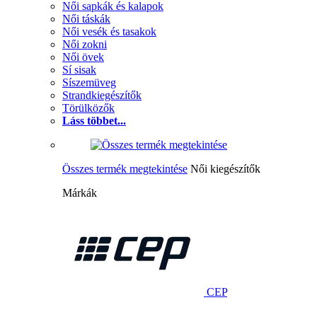
Női sapkák és kalapok
Női táskák
Női vesék és tasakok
Női zokni
Női övek
Sí sisak
Síszemüveg
Strandkiegészítők
Törülközők
Láss többet...
Összes termék megtekintése
Női kiegészítők
Márkák
CEP