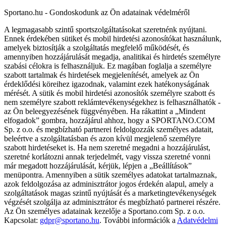
Sportano.hu - Gondoskodunk az Ön adatainak védelméről
A legmagasabb szintű sportszolgáltatásokat szeretnénk nyújtani.
Ennek érdekében sütiket és mobil hirdetési azonosítókat használunk,
amelyek biztosítják a szolgáltatás megfelelő működését, és
amennyiben hozzájárulását megadja, analitikai és hirdetés személyre
szabási célokra is felhasználjuk. Ez magában foglalja a személyre
szabott tartalmak és hirdetések megjelenítését, amelyek az Ön
érdeklődési köreihez igazodnak, valamint ezek hatékonyságának
mérését. A sütik és mobil hirdetési azonosítók személyre szabott és
nem személyre szabott reklámtevékenységekhez is felhasználhatók -
az Ön beleegyezésének függvényében. Ha rákattint a „Mindent
elfogadok” gombra, hozzájárul ahhoz, hogy a SPORTANO.COM
Sp. z o.o. és megbízható partnerei feldolgozzák személyes adatait,
beleértve a szolgáltatásban és azon kívül megjelenő személyre
szabott hirdetéseket is. Ha nem szeretné megadni a hozzájárulást,
szeretné korlátozni annak terjedelmét, vagy vissza szeretné vonni
már megadott hozzájárulását, kérjük, lépjen a „Beállítások”
menüpontra. Amennyiben a sütik személyes adatokat tartalmaznak,
azok feldolgozása az adminisztrátor jogos érdekén alapul, amely a
szolgáltatások magas szintű nyújtását és a marketingtevékenységek
végzését szolgálja az adminisztrátor és megbízható partnerei részére.
Az Ön személyes adatainak kezelője a Sportano.com Sp. z o.o.
Kapcsolat:
gdpr@sportano.hu
. További információk a
Adatvédelmi