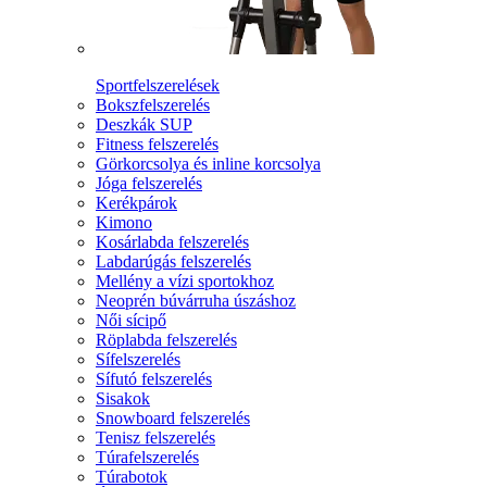
Sportfelszerelések
Bokszfelszerelés
Deszkák SUP
Fitness felszerelés
Görkorcsolya és inline korcsolya
Jóga felszerelés
Kerékpárok
Kimono
Kosárlabda felszerelés
Labdarúgás felszerelés
Mellény a vízi sportokhoz
Neoprén búvárruha úszáshoz
Női sícipő
Röplabda felszerelés
Sífelszerelés
Sífutó felszerelés
Sisakok
Snowboard felszerelés
Tenisz felszerelés
Túrafelszerelés
Túrabotok