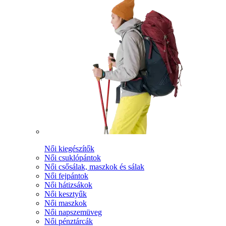
Női kiegészítők
Női csuklópántok
Női csősálak, maszkok és sálak
Női fejpántok
Női hátizsákok
Női kesztyűk
Női maszkok
Női napszemüveg
Női pénztárcák