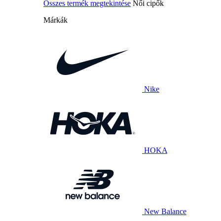
Összes termék megtekintése
Női cipők
Márkák
Nike
HOKA
New Balance