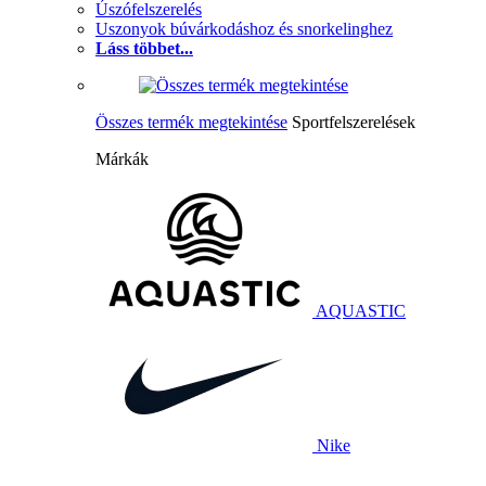
Úszófelszerelés
Uszonyok búvárkodáshoz és snorkelinghez
Láss többet...
Összes termék megtekintése
Sportfelszerelések
Márkák
AQUASTIC
Nike