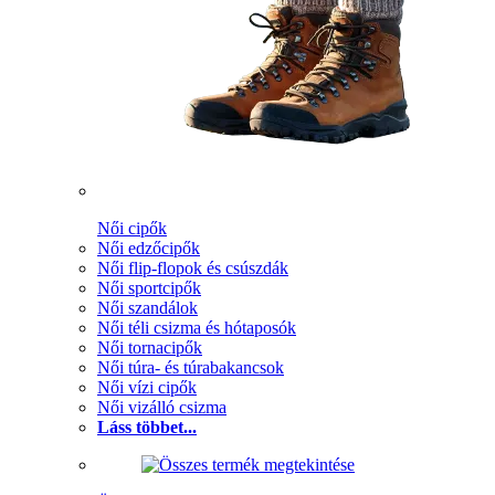
Női cipők
Női edzőcipők
Női flip-flopok és csúszdák
Női sportcipők
Női szandálok
Női téli csizma és hótaposók
Női tornacipők
Női túra- és túrabakancsok
Női vízi cipők
Női vizálló csizma
Láss többet...