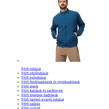
Férfi ruházat
Férfi edzőruházat
Férfi esőruházat
Férfi fürdőnadrágok és rövidnadrágok
Férfi ingek
Férfi kabátok és mellények
Férfi leggings nadrágok
Férfi merinó gyapjú ruházat
Férfi nadrág
Férfi overall