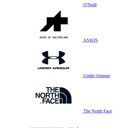
O'Neill
ASSOS
Under Armour
The North Face