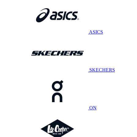
ASICS
SKECHERS
ON