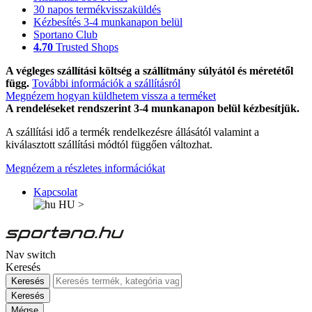
30 napos termékvisszaküldés
Kézbesítés 3-4 munkanapon belül
Sportano Club
4.70
Trusted Shops
A végleges szállítási költség a szállítmány súlyától és méretétől
függ.
További információk a szállításról
Megnézem hogyan küldhetem vissza a terméket
A rendeléseket rendszerint 3-4 munkanapon belül kézbesítjük.
A szállítási idő a termék rendelkezésre állásától valamint a
kiválasztott szállítási módtól függően változhat.
Megnézem a részletes információkat
Kapcsolat
HU
>
Nav switch
Keresés
Keresés
Keresés
Mégse