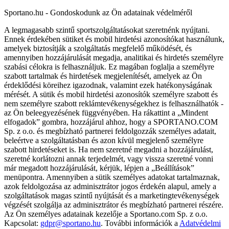
Sportano.hu - Gondoskodunk az Ön adatainak védelméről
A legmagasabb szintű sportszolgáltatásokat szeretnénk nyújtani.
Ennek érdekében sütiket és mobil hirdetési azonosítókat használunk,
amelyek biztosítják a szolgáltatás megfelelő működését, és
amennyiben hozzájárulását megadja, analitikai és hirdetés személyre
szabási célokra is felhasználjuk. Ez magában foglalja a személyre
szabott tartalmak és hirdetések megjelenítését, amelyek az Ön
érdeklődési köreihez igazodnak, valamint ezek hatékonyságának
mérését. A sütik és mobil hirdetési azonosítók személyre szabott és
nem személyre szabott reklámtevékenységekhez is felhasználhatók -
az Ön beleegyezésének függvényében. Ha rákattint a „Mindent
elfogadok” gombra, hozzájárul ahhoz, hogy a SPORTANO.COM
Sp. z o.o. és megbízható partnerei feldolgozzák személyes adatait,
beleértve a szolgáltatásban és azon kívül megjelenő személyre
szabott hirdetéseket is. Ha nem szeretné megadni a hozzájárulást,
szeretné korlátozni annak terjedelmét, vagy vissza szeretné vonni
már megadott hozzájárulását, kérjük, lépjen a „Beállítások”
menüpontra. Amennyiben a sütik személyes adatokat tartalmaznak,
azok feldolgozása az adminisztrátor jogos érdekén alapul, amely a
szolgáltatások magas szintű nyújtását és a marketingtevékenységek
végzését szolgálja az adminisztrátor és megbízható partnerei részére.
Az Ön személyes adatainak kezelője a Sportano.com Sp. z o.o.
Kapcsolat:
gdpr@sportano.hu
. További információk a
Adatvédelmi