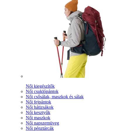
Női kiegészítők
Női csuklópántok
Női csősálak, maszkok és sálak
Női fejpántok
Női hátizsákok
Női kesztyűk
Női maszkok
Női napszemüveg
Női pénztárcák