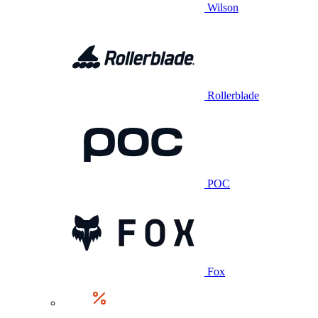
Wilson
Rollerblade
POC
Fox