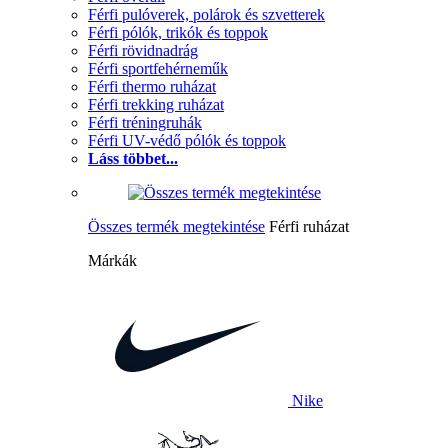
Férfi pulóverek, polárok és szvetterek
Férfi pólók, trikók és toppok
Férfi rövidnadrág
Férfi sportfehérneműk
Férfi thermo ruházat
Férfi trekking ruházat
Férfi tréningruhák
Férfi UV-védő pólók és toppok
Láss többet...
Összes termék megtekintése
Férfi ruházat
Márkák
Nike