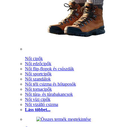
Női cipők
Női edzőcipők
Női flip-flopok és csúszdák
Női sportcipők
Női szandálok
Női téli csizma és hótaposók
Női tornacipők
Női túra- és túrabakancsok
Női vízi cipők
Női vizálló csizma
Láss többet...