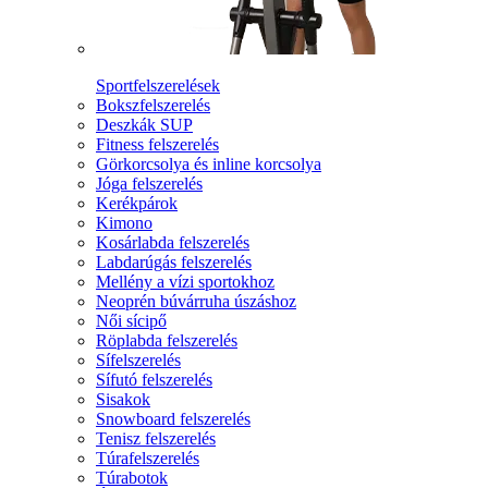
Sportfelszerelések
Bokszfelszerelés
Deszkák SUP
Fitness felszerelés
Görkorcsolya és inline korcsolya
Jóga felszerelés
Kerékpárok
Kimono
Kosárlabda felszerelés
Labdarúgás felszerelés
Mellény a vízi sportokhoz
Neoprén búvárruha úszáshoz
Női sícipő
Röplabda felszerelés
Sífelszerelés
Sífutó felszerelés
Sisakok
Snowboard felszerelés
Tenisz felszerelés
Túrafelszerelés
Túrabotok