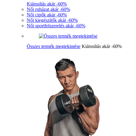
Kiárusítás akár -60%
Női ruházat akár -60%
Női cipők akár -60%
Női kiegészítők akár -60%
Női sportfelszerelés akár -60%
Összes termék megtekintése
Kiárusítás akár -60%