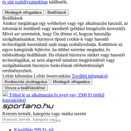
és süti szabályzatunkban
találhatók.
Mindegyik elfogadása
Beállítások
Beállítások
Amikor meglátogat egy webhelyet vagy egy alkalmazást használ, az
információ letölthető vagy menthető (például böngészőn keresztül).
Mivel azt szeretnénk, hogy Ön döntse el, hogyan használja
szolgáltatásainkat, bizonyos típusú cookie-k vagy hasonló
technológiák használatát saját maga szabályozhatja. Kattintson az
egyes kategóriák fejlécére, ha többet szeretne megtudni, és
módosíthatja beállításait. Ha elutasít bizonyos sütiket vagy hasonló
technológiákat, az nem alapvető tartalom megjelenítését vagy
szolgáltatásaink bizonyos funkcióinak elérhetetlenségét
eredményezheti.
Leírás kibontása
Leírás összecsukása
További információ
Kiválasztás jóváhagyása
Mindegyik elfogadása
Vissza a beállításokhoz
Töltsd le az alkalmazást és nyerj egy 3500 Ft értékű
kuponkódot!
Keresés termék, kategória vagy márka szerint
Kiszállítás 999 Ft- tól