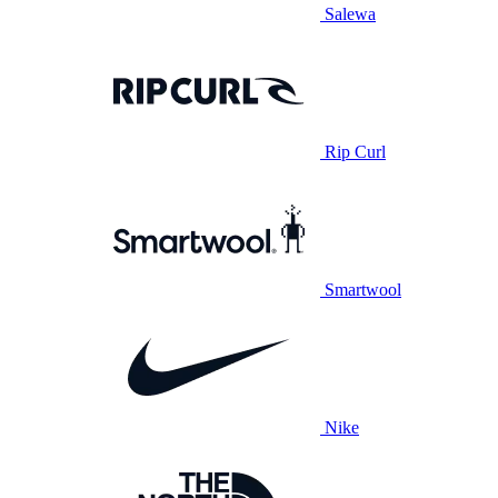
Salewa
Rip Curl
Smartwool
Nike