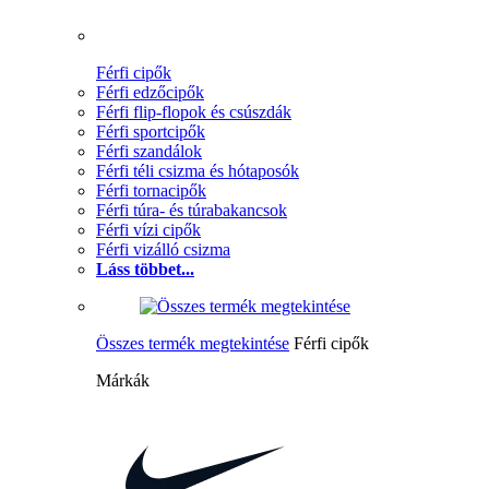
Férfi cipők
Férfi edzőcipők
Férfi flip-flopok és csúszdák
Férfi sportcipők
Férfi szandálok
Férfi téli csizma és hótaposók
Férfi tornacipők
Férfi túra- és túrabakancsok
Férfi vízi cipők
Férfi vizálló csizma
Láss többet...
Összes termék megtekintése
Férfi cipők
Márkák