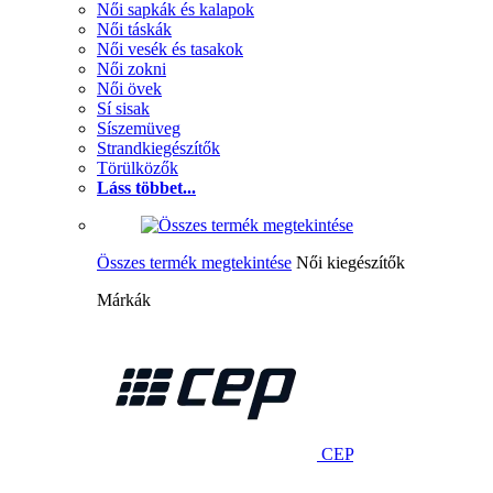
Női sapkák és kalapok
Női táskák
Női vesék és tasakok
Női zokni
Női övek
Sí sisak
Síszemüveg
Strandkiegészítők
Törülközők
Láss többet...
Összes termék megtekintése
Női kiegészítők
Márkák
CEP