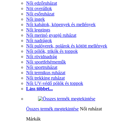
Női edzőruházat
Nöi overállok
Női esőruházat
Női ingek
Női kabátok, köpenyek és mellények
Női leggings
Női merinó gyapjú ruházat
Női nadrágok
Női pulóverek, polárok és kötött mellények
Női pólók, trikók és toppok
Női rövidnadrág
Női sportfehérneműk
Női sportruházat
Női termikus ruházat
Női trekking ruházat
Női UV-védő pólók és toppok
Láss többet...
Összes termék megtekintése
Női ruházat
Márkák