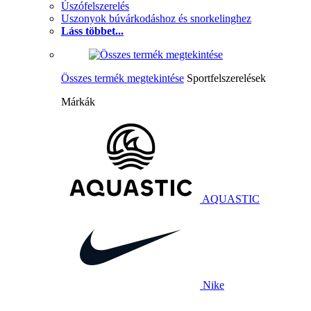
Úszófelszerelés
Uszonyok búvárkodáshoz és snorkelinghez
Láss többet...
Összes termék megtekintése
Sportfelszerelések
Márkák
AQUASTIC
Nike