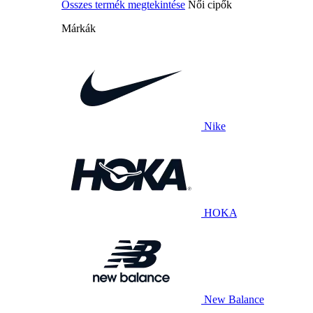
Összes termék megtekintése
Női cipők
Márkák
Nike
HOKA
New Balance