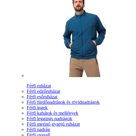
Férfi ruházat
Férfi edzőruházat
Férfi esőruházat
Férfi fürdőnadrágok és rövidnadrágok
Férfi ingek
Férfi kabátok és mellények
Férfi leggings nadrágok
Férfi merinó gyapjú ruházat
Férfi nadrág
Férfi overall