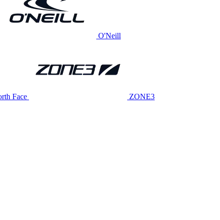
O'Neill
rth Face
ZONE3