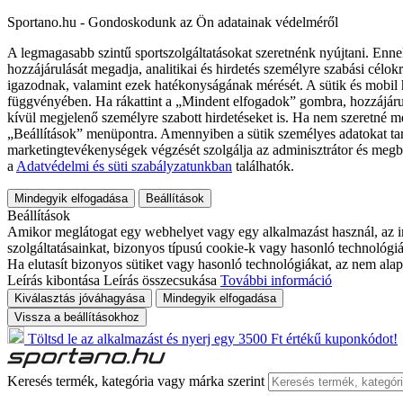
Sportano.hu - Gondoskodunk az Ön adatainak védelméről
A legmagasabb szintű sportszolgáltatásokat szeretnénk nyújtani. Enne
hozzájárulását megadja, analitikai és hirdetés személyre szabási célok
igazodnak, valamint ezek hatékonyságának mérését. A sütik és mobil 
függvényében. Ha rákattint a „Mindent elfogadok” gombra, hozzájáru
kívül megjelenő személyre szabott hirdetéseket is. Ha nem szeretné me
„Beállítások” menüpontra. Amennyiben a sütik személyes adatokat tart
marketingtevékenységek végzését szolgálja az adminisztrátor és megb
a
Adatvédelmi és süti szabályzatunkban
találhatók.
Mindegyik elfogadása
Beállítások
Beállítások
Amikor meglátogat egy webhelyet vagy egy alkalmazást használ, az in
szolgáltatásainkat, bizonyos típusú cookie-k vagy hasonló technológiák
Ha elutasít bizonyos sütiket vagy hasonló technológiákat, az nem alap
Leírás kibontása
Leírás összecsukása
További információ
Kiválasztás jóváhagyása
Mindegyik elfogadása
Vissza a beállításokhoz
Töltsd le az alkalmazást és nyerj egy 3500 Ft értékű kuponkódot!
Keresés termék, kategória vagy márka szerint