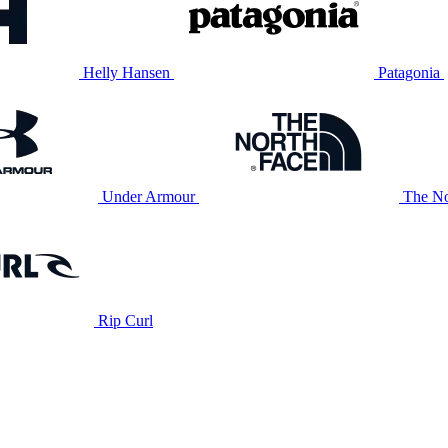
Helly Hansen
Patagonia
Under Armour
The No
Rip Curl