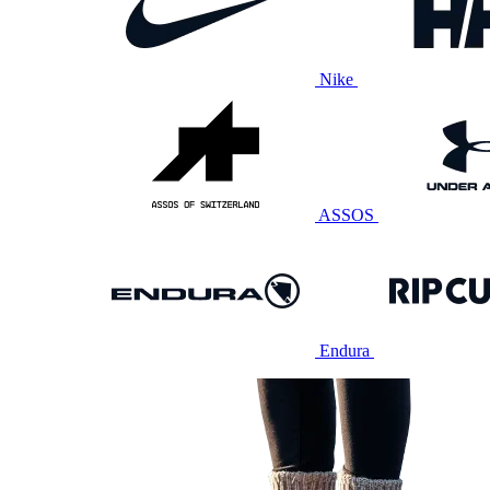
Nike
ASSOS
Endura