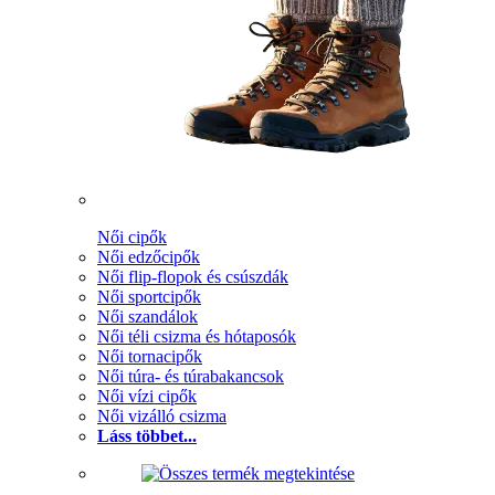
Női cipők
Női edzőcipők
Női flip-flopok és csúszdák
Női sportcipők
Női szandálok
Női téli csizma és hótaposók
Női tornacipők
Női túra- és túrabakancsok
Női vízi cipők
Női vizálló csizma
Láss többet...