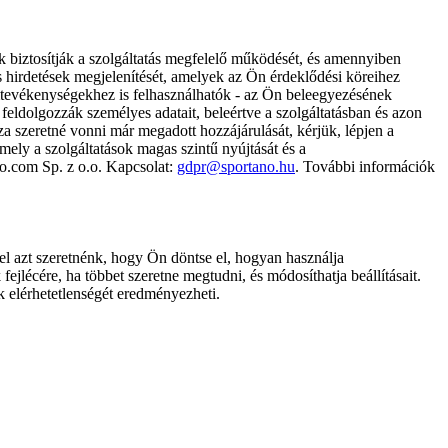
k biztosítják a szolgáltatás megfelelő működését, és amennyiben
és hirdetések megjelenítését, amelyek az Ön érdeklődési köreihez
ámtevékenységekhez is felhasználhatók - az Ön beleegyezésének
dolgozzák személyes adatait, beleértve a szolgáltatásban és azon
za szeretné vonni már megadott hozzájárulását, kérjük, lépjen a
ely a szolgáltatások magas szintű nyújtását és a
no.com Sp. z o.o. Kapcsolat:
gdpr@sportano.hu
. További információk
l azt szeretnénk, hogy Ön döntse el, hogyan használja
ejlécére, ha többet szeretne megtudni, és módosíthatja beállításait.
k elérhetetlenségét eredményezheti.