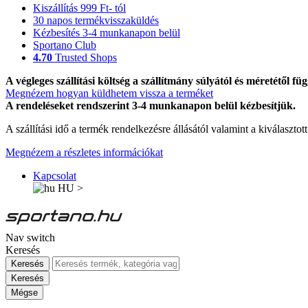
Kiszállítás 999 Ft- tól
30 napos termékvisszaküldés
Kézbesítés 3-4 munkanapon belül
Sportano Club
4.70
Trusted Shops
A végleges szállítási költség a szállítmány súlyától és méretétől füg
Megnézem hogyan küldhetem vissza a terméket
A rendeléseket rendszerint 3-4 munkanapon belül kézbesítjük.
A szállítási idő a termék rendelkezésre állásától valamint a kiválasztot
Megnézem a részletes információkat
Kapcsolat
HU
>
Nav switch
Keresés
Keresés
Keresés
Mégse