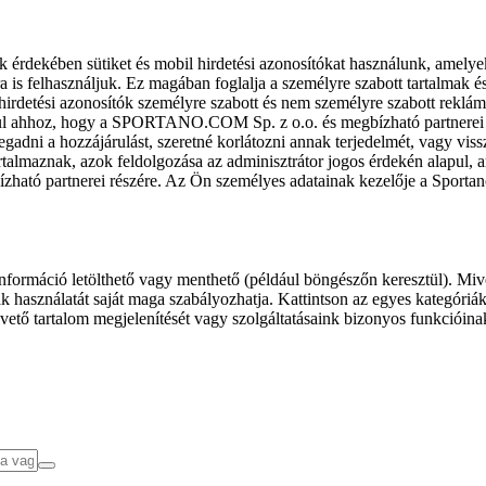
k érdekében sütiket és mobil hirdetési azonosítókat használunk, amelye
ra is felhasználjuk. Ez magában foglalja a személyre szabott tartalmak 
hirdetési azonosítók személyre szabott és nem személyre szabott rekl
l ahhoz, hogy a SPORTANO.COM Sp. z o.o. és megbízható partnerei fel
gadni a hozzájárulást, szeretné korlátozni annak terjedelmét, vagy viss
almaznak, azok feldolgozása az adminisztrátor jogos érdekén alapul, am
ízható partnerei részére. Az Ön személyes adatainak kezelője a Sporta
formáció letölthető vagy menthető (például böngészőn keresztül). Mive
 használatát saját maga szabályozhatja. Kattintson az egyes kategóriák f
vető tartalom megjelenítését vagy szolgáltatásaink bizonyos funkcióina