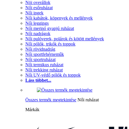
Nöi overállok
Női esőruházat
Női ingek
Női kabátok, köpenyek és mellények
Női leggings
Női merinó gyapjú ruházat
Női nadrágok
Női pulóverek, polárok és kötött mellények
Női pólók, trikók és toppok
Női rövidnadrág
Női sportfehérneműk
Női sportruházat
Női termikus ruházat
Női trekking ruházat
Női UV-védő pólók és toppok
Láss többet...
Összes termék megtekintése
Női ruházat
Márkák