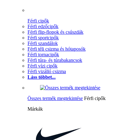
Férfi cipők
Férfi edzőcipők
Férfi flip-flopok és csúszdák
Férfi sportcipők
Férfi szandálok
Férfi téli csizma és hótaposók
Férfi tornacipők
Férfi túra- és túrabakancsok
Férfi vízi cipők
Férfi vizálló csizma
Láss többet...
Összes termék megtekintése
Férfi cipők
Márkák