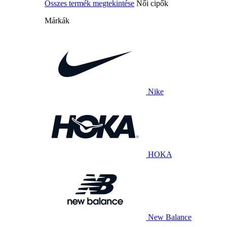
Összes termék megtekintése
Női cipők
Márkák
Nike
HOKA
New Balance