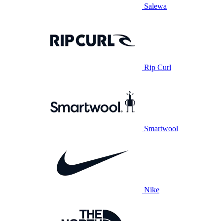
Salewa
Rip Curl
Smartwool
Nike