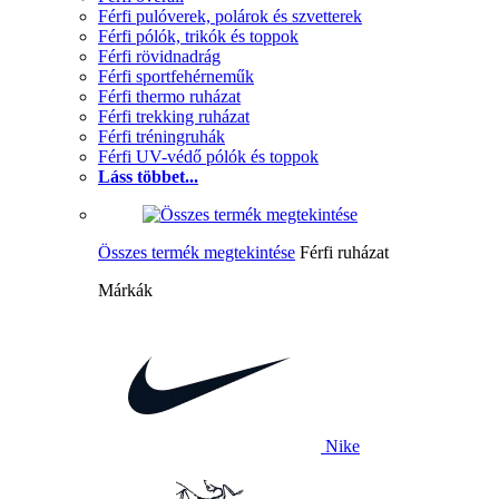
Férfi pulóverek, polárok és szvetterek
Férfi pólók, trikók és toppok
Férfi rövidnadrág
Férfi sportfehérneműk
Férfi thermo ruházat
Férfi trekking ruházat
Férfi tréningruhák
Férfi UV-védő pólók és toppok
Láss többet...
Összes termék megtekintése
Férfi ruházat
Márkák
Nike