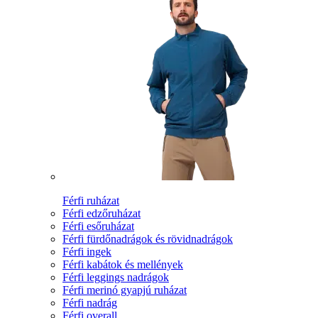
Férfi ruházat
Férfi edzőruházat
Férfi esőruházat
Férfi fürdőnadrágok és rövidnadrágok
Férfi ingek
Férfi kabátok és mellények
Férfi leggings nadrágok
Férfi merinó gyapjú ruházat
Férfi nadrág
Férfi overall