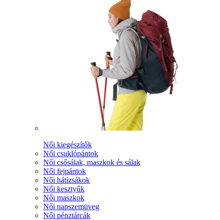
Női kiegészítők
Női csuklópántok
Női csősálak, maszkok és sálak
Női fejpántok
Női hátizsákok
Női kesztyűk
Női maszkok
Női napszemüveg
Női pénztárcák