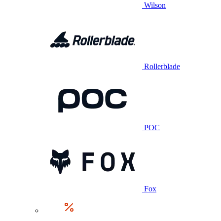
Wilson
Rollerblade
POC
Fox