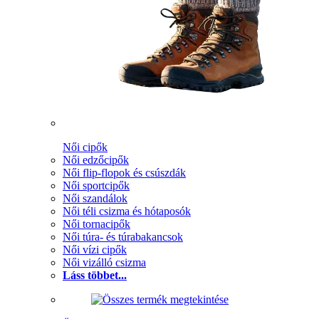
Női cipők
Női edzőcipők
Női flip-flopok és csúszdák
Női sportcipők
Női szandálok
Női téli csizma és hótaposók
Női tornacipők
Női túra- és túrabakancsok
Női vízi cipők
Női vizálló csizma
Láss többet...