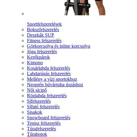
Sportfelszerelések
Bokszfelszerelés
Deszkák SUP
Fitness felszerelés
Görkorcsolya és inline korcsolya
Jóga felszerelés
Kerékpárok
Kimono
Kosárlabda felszerelés
Labdarúgás felszerelés
Mellény a vízi sportokhoz
Neoprén búvárruha úszáshoz
Női sícipő
Röplabda felszerelés
Sífelszerelés
Sífutó felszerelés
Sisakok
Snowboard felszerelés
Tenisz felszerelés
Túrafelszerelés
Túrabotok