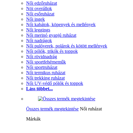
Női edzőruházat
Nöi overállok
Női esőruházat
Női ingek
Női kabátok, köpenyek és mellények
Női leggings
Női merinó gyapjú ruházat
Női nadrágok
Női pulóverek, polárok és kötött mellények
Női pólók, trikók és toppok
Női rövidnadrág
Női sportfehérneműk
Női sportruházat
Női termikus ruházat
Női trekking ruházat
Női UV-védő pólók és toppok
Láss többet...
Összes termék megtekintése
Női ruházat
Márkák