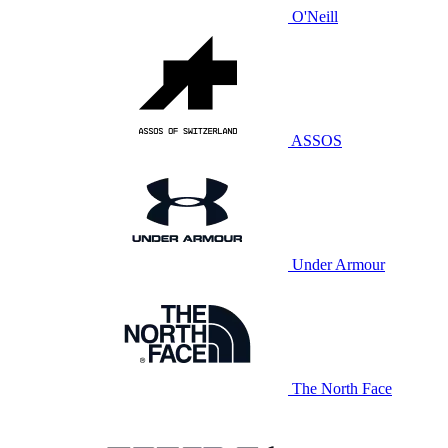
O'Neill
ASSOS
Under Armour
The North Face