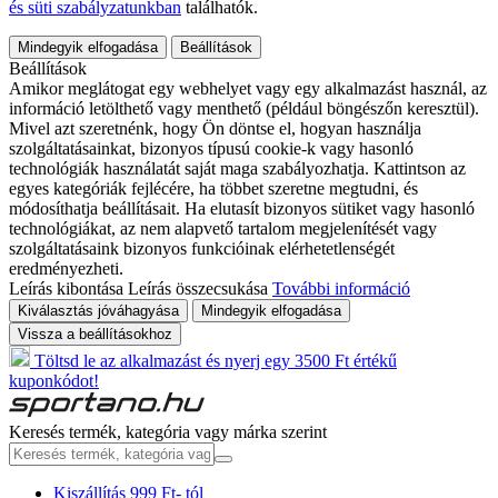
és süti szabályzatunkban
találhatók.
Mindegyik elfogadása
Beállítások
Beállítások
Amikor meglátogat egy webhelyet vagy egy alkalmazást használ, az
információ letölthető vagy menthető (például böngészőn keresztül).
Mivel azt szeretnénk, hogy Ön döntse el, hogyan használja
szolgáltatásainkat, bizonyos típusú cookie-k vagy hasonló
technológiák használatát saját maga szabályozhatja. Kattintson az
egyes kategóriák fejlécére, ha többet szeretne megtudni, és
módosíthatja beállításait. Ha elutasít bizonyos sütiket vagy hasonló
technológiákat, az nem alapvető tartalom megjelenítését vagy
szolgáltatásaink bizonyos funkcióinak elérhetetlenségét
eredményezheti.
Leírás kibontása
Leírás összecsukása
További információ
Kiválasztás jóváhagyása
Mindegyik elfogadása
Vissza a beállításokhoz
Töltsd le az alkalmazást és nyerj egy 3500 Ft értékű
kuponkódot!
Keresés termék, kategória vagy márka szerint
Kiszállítás 999 Ft- tól