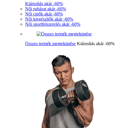
Kiárusítás akár -60%
Női ruházat akár -60%
Női cipők akár -60%
Női kiegészítők akár -60%
Női sportfelszerelés akár -60%
Összes termék megtekintése
Kiárusítás akár -60%