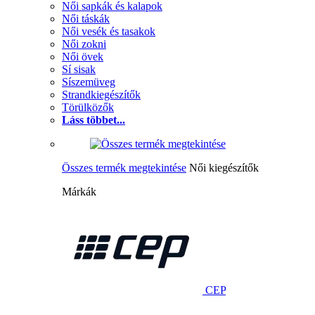
Női sapkák és kalapok
Női táskák
Női vesék és tasakok
Női zokni
Női övek
Sí sisak
Síszemüveg
Strandkiegészítők
Törülközők
Láss többet...
Összes termék megtekintése
Női kiegészítők
Márkák
CEP