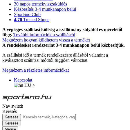
30 napos termékvisszaküldés
Kézbesítés 3-4 munkanapon belül
Sportano Club
4.70
Trusted Shops
A végleges szállítási költség a szállítmány súlyától és méretétől
függ.
További információk a szállításról
Megnézem hogyan küldhetem vissza a terméket
A rendeléseket rendszerint 3-4 munkanapon belül kézbesítjük.
A szállítási idő a termék rendelkezésre állásától valamint a
kiválasztott szállítási módtól függően változhat.
Megnézem a részletes információkat
Kapcsolat
HU
>
Nav switch
Keresés
Keresés
Keresés
Mégse