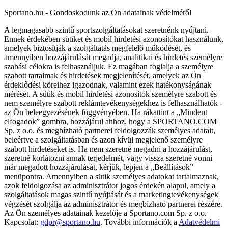
Sportano.hu - Gondoskodunk az Ön adatainak védelméről
A legmagasabb szintű sportszolgáltatásokat szeretnénk nyújtani.
Ennek érdekében sütiket és mobil hirdetési azonosítókat használunk,
amelyek biztosítják a szolgáltatás megfelelő működését, és
amennyiben hozzájárulását megadja, analitikai és hirdetés személyre
szabási célokra is felhasználjuk. Ez magában foglalja a személyre
szabott tartalmak és hirdetések megjelenítését, amelyek az Ön
érdeklődési köreihez igazodnak, valamint ezek hatékonyságának
mérését. A sütik és mobil hirdetési azonosítók személyre szabott és
nem személyre szabott reklámtevékenységekhez is felhasználhatók -
az Ön beleegyezésének függvényében. Ha rákattint a „Mindent
elfogadok” gombra, hozzájárul ahhoz, hogy a SPORTANO.COM
Sp. z o.o. és megbízható partnerei feldolgozzák személyes adatait,
beleértve a szolgáltatásban és azon kívül megjelenő személyre
szabott hirdetéseket is. Ha nem szeretné megadni a hozzájárulást,
szeretné korlátozni annak terjedelmét, vagy vissza szeretné vonni
már megadott hozzájárulását, kérjük, lépjen a „Beállítások”
menüpontra. Amennyiben a sütik személyes adatokat tartalmaznak,
azok feldolgozása az adminisztrátor jogos érdekén alapul, amely a
szolgáltatások magas szintű nyújtását és a marketingtevékenységek
végzését szolgálja az adminisztrátor és megbízható partnerei részére.
Az Ön személyes adatainak kezelője a Sportano.com Sp. z o.o.
Kapcsolat:
gdpr@sportano.hu
. További információk a
Adatvédelmi