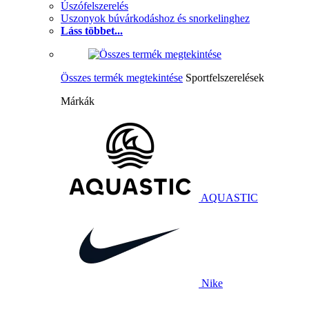
Úszófelszerelés
Uszonyok búvárkodáshoz és snorkelinghez
Láss többet...
Összes termék megtekintése
Sportfelszerelések
Márkák
AQUASTIC
Nike