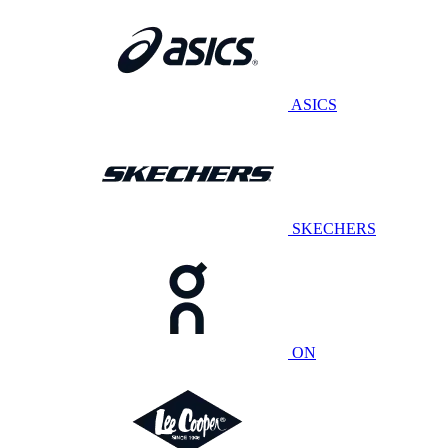
ASICS
SKECHERS
ON