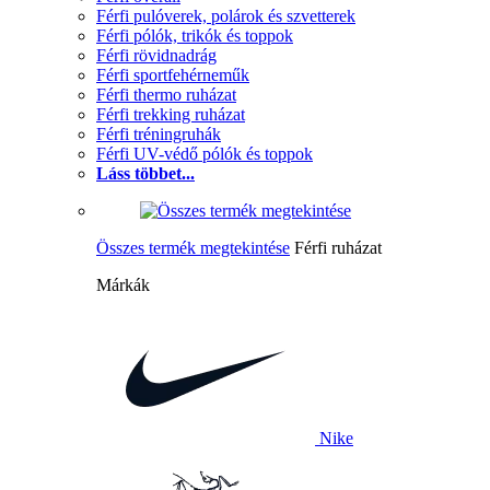
Férfi pulóverek, polárok és szvetterek
Férfi pólók, trikók és toppok
Férfi rövidnadrág
Férfi sportfehérneműk
Férfi thermo ruházat
Férfi trekking ruházat
Férfi tréningruhák
Férfi UV-védő pólók és toppok
Láss többet...
Összes termék megtekintése
Férfi ruházat
Márkák
Nike