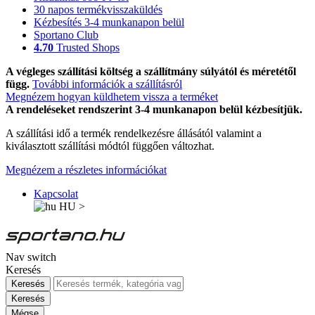
30 napos termékvisszaküldés
Kézbesítés 3-4 munkanapon belül
Sportano Club
4.70
Trusted Shops
A végleges szállítási költség a szállítmány súlyától és méretétől
függ.
További információk a szállításról
Megnézem hogyan küldhetem vissza a terméket
A rendeléseket rendszerint 3-4 munkanapon belül kézbesítjük.
A szállítási idő a termék rendelkezésre állásától valamint a
kiválasztott szállítási módtól függően változhat.
Megnézem a részletes információkat
Kapcsolat
HU
>
Nav switch
Keresés
Keresés
Keresés
Mégse