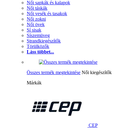
Női sapkák és kalapok
Női táskák
Női vesék és tasakok
Női zokni
Női övek
Sí sisak
Síszemüveg
Strandkiegészítők
Törülközők
Láss többet...
Összes termék megtekintése
Női kiegészítők
Márkák
CEP