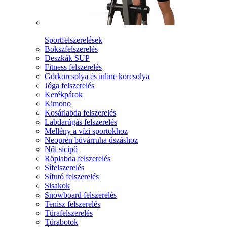
Sportfelszerelések
Bokszfelszerelés
Deszkák SUP
Fitness felszerelés
Görkorcsolya és inline korcsolya
Jóga felszerelés
Kerékpárok
Kimono
Kosárlabda felszerelés
Labdarúgás felszerelés
Mellény a vízi sportokhoz
Neoprén búvárruha úszáshoz
Női sícipő
Röplabda felszerelés
Sífelszerelés
Sífutó felszerelés
Sisakok
Snowboard felszerelés
Tenisz felszerelés
Túrafelszerelés
Túrabotok