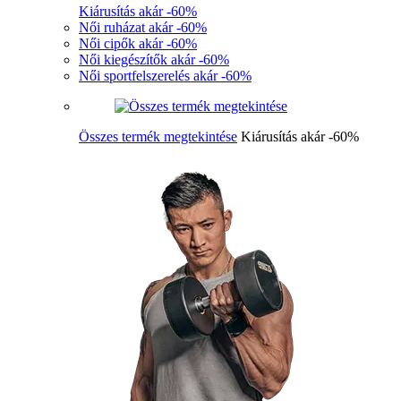
Kiárusítás akár -60%
Női ruházat akár -60%
Női cipők akár -60%
Női kiegészítők akár -60%
Női sportfelszerelés akár -60%
Összes termék megtekintése
Kiárusítás akár -60%