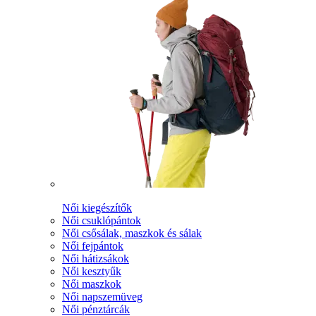
Női kiegészítők
Női csuklópántok
Női csősálak, maszkok és sálak
Női fejpántok
Női hátizsákok
Női kesztyűk
Női maszkok
Női napszemüveg
Női pénztárcák