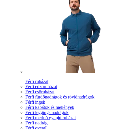
Férfi ruházat
Férfi edzőruházat
Férfi esőruházat
Férfi fürdőnadrágok és rövidnadrágok
Férfi ingek
Férfi kabátok és mellények
Férfi leggings nadrágok
Férfi merinó gyapjú ruházat
Férfi nadrág
Férfi overall