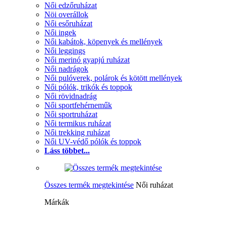
Női edzőruházat
Nöi overállok
Női esőruházat
Női ingek
Női kabátok, köpenyek és mellények
Női leggings
Női merinó gyapjú ruházat
Női nadrágok
Női pulóverek, polárok és kötött mellények
Női pólók, trikók és toppok
Női rövidnadrág
Női sportfehérneműk
Női sportruházat
Női termikus ruházat
Női trekking ruházat
Női UV-védő pólók és toppok
Láss többet...
Összes termék megtekintése
Női ruházat
Márkák