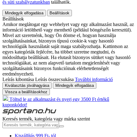
és süti szabályzatunkban
találhatók.
Mindegyik elfogadása
Beállítások
Beállítások
Amikor meglátogat egy webhelyet vagy egy alkalmazást használ, az
információ letölthető vagy menthető (például böngészőn keresztül).
Mivel azt szeretnénk, hogy Ön döntse el, hogyan használja
szolgáltatásainkat, bizonyos típusú cookie-k vagy hasonló
technológiák használatát saját maga szabályozhatja. Kattintson az
egyes kategóriák fejlécére, ha többet szeretne megtudni, és
módosíthatja beállításait. Ha elutasít bizonyos sütiket vagy hasonló
technológiákat, az nem alapvető tartalom megjelenítését vagy
szolgáltatásaink bizonyos funkcióinak elérhetetlenségét
eredményezheti.
Leírás kibontása
Leírás összecsukása
További információ
Kiválasztás jóváhagyása
Mindegyik elfogadása
Vissza a beállításokhoz
Töltsd le az alkalmazást és nyerj egy 3500 Ft értékű
kuponkódot!
Keresés termék, kategória vagy márka szerint
Kiszállítás 999 Ft- tól