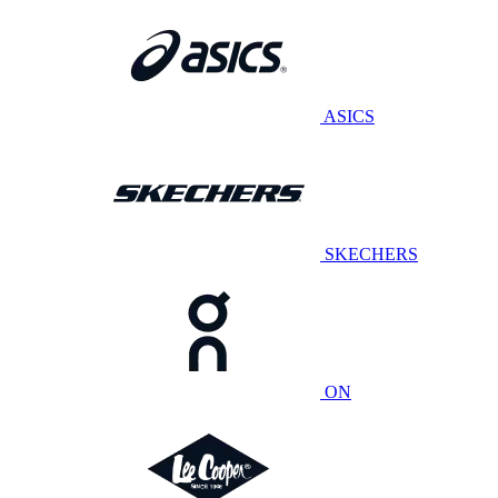
ASICS
SKECHERS
ON