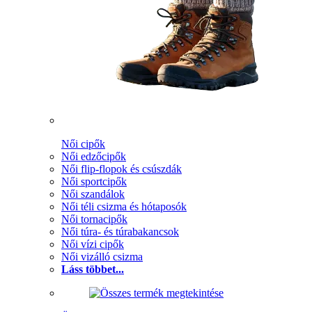
Női cipők
Női edzőcipők
Női flip-flopok és csúszdák
Női sportcipők
Női szandálok
Női téli csizma és hótaposók
Női tornacipők
Női túra- és túrabakancsok
Női vízi cipők
Női vizálló csizma
Láss többet...