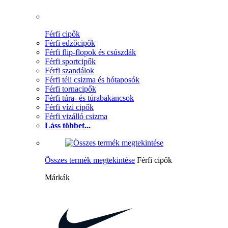
Férfi cipők
Férfi edzőcipők
Férfi flip-flopok és csúszdák
Férfi sportcipők
Férfi szandálok
Férfi téli csizma és hótaposók
Férfi tornacipők
Férfi túra- és túrabakancsok
Férfi vízi cipők
Férfi vizálló csizma
Láss többet...
Összes termék megtekintése
Férfi cipők
Márkák