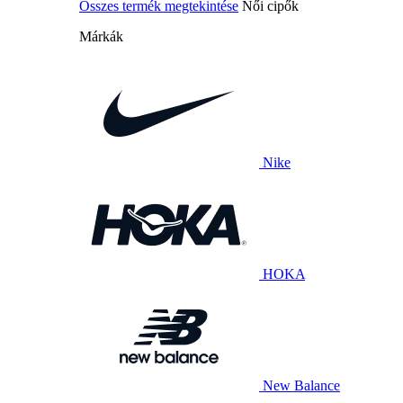
Összes termék megtekintése
Női cipők
Márkák
Nike
HOKA
New Balance