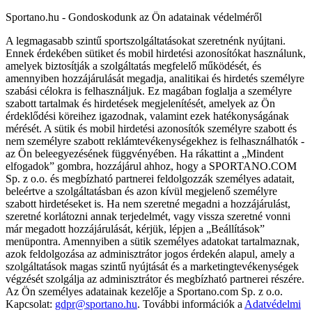
Sportano.hu - Gondoskodunk az Ön adatainak védelméről
A legmagasabb szintű sportszolgáltatásokat szeretnénk nyújtani.
Ennek érdekében sütiket és mobil hirdetési azonosítókat használunk,
amelyek biztosítják a szolgáltatás megfelelő működését, és
amennyiben hozzájárulását megadja, analitikai és hirdetés személyre
szabási célokra is felhasználjuk. Ez magában foglalja a személyre
szabott tartalmak és hirdetések megjelenítését, amelyek az Ön
érdeklődési köreihez igazodnak, valamint ezek hatékonyságának
mérését. A sütik és mobil hirdetési azonosítók személyre szabott és
nem személyre szabott reklámtevékenységekhez is felhasználhatók -
az Ön beleegyezésének függvényében. Ha rákattint a „Mindent
elfogadok” gombra, hozzájárul ahhoz, hogy a SPORTANO.COM
Sp. z o.o. és megbízható partnerei feldolgozzák személyes adatait,
beleértve a szolgáltatásban és azon kívül megjelenő személyre
szabott hirdetéseket is. Ha nem szeretné megadni a hozzájárulást,
szeretné korlátozni annak terjedelmét, vagy vissza szeretné vonni
már megadott hozzájárulását, kérjük, lépjen a „Beállítások”
menüpontra. Amennyiben a sütik személyes adatokat tartalmaznak,
azok feldolgozása az adminisztrátor jogos érdekén alapul, amely a
szolgáltatások magas szintű nyújtását és a marketingtevékenységek
végzését szolgálja az adminisztrátor és megbízható partnerei részére.
Az Ön személyes adatainak kezelője a Sportano.com Sp. z o.o.
Kapcsolat:
gdpr@sportano.hu
. További információk a
Adatvédelmi