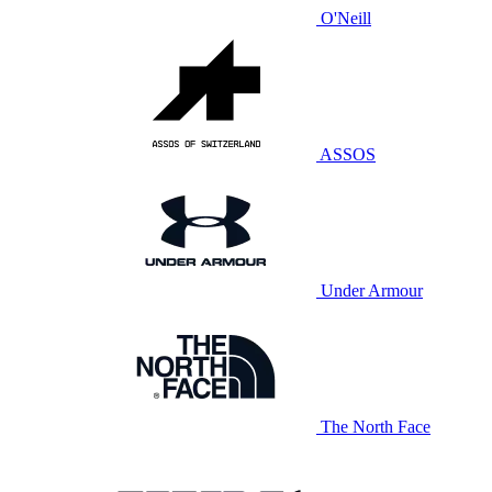
O'Neill
ASSOS
Under Armour
The North Face