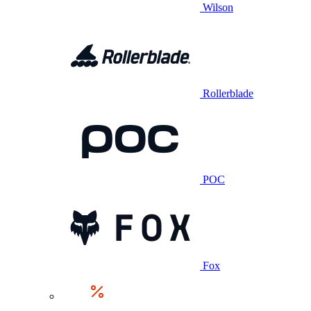
Wilson
Rollerblade
POC
Fox