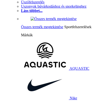
Úszófelszerelés
Uszonyok búvárkodáshoz és snorkelinghez
Láss többet...
Összes termék megtekintése
Sportfelszerelések
Márkák
AQUASTIC
Nike