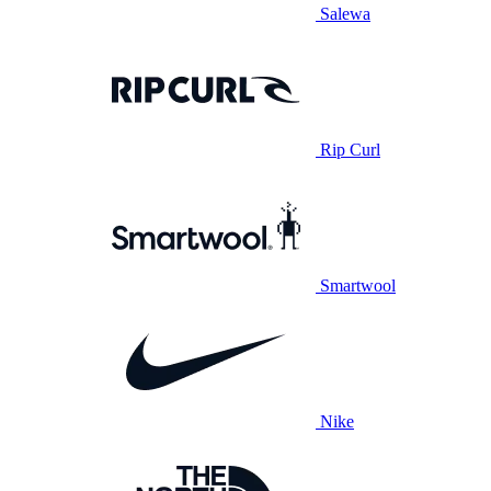
Salewa
Rip Curl
Smartwool
Nike