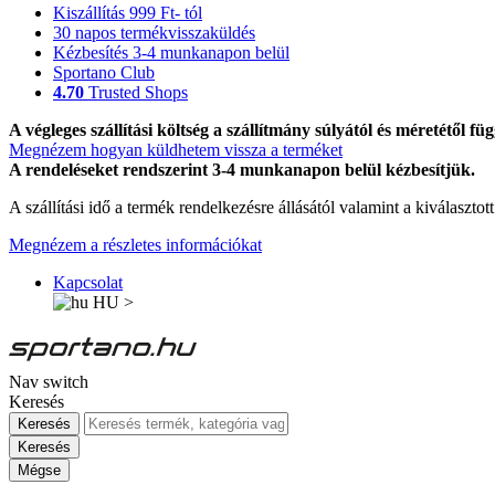
Kiszállítás 999 Ft- tól
30 napos termékvisszaküldés
Kézbesítés 3-4 munkanapon belül
Sportano Club
4.70
Trusted Shops
A végleges szállítási költség a szállítmány súlyától és méretétől füg
Megnézem hogyan küldhetem vissza a terméket
A rendeléseket rendszerint 3-4 munkanapon belül kézbesítjük.
A szállítási idő a termék rendelkezésre állásától valamint a kiválasztot
Megnézem a részletes információkat
Kapcsolat
HU
>
Nav switch
Keresés
Keresés
Keresés
Mégse