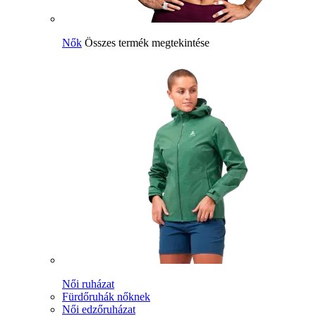
Nők
Összes termék megtekintése
Női ruházat
Fürdőruhák nőknek
Női edzőruházat