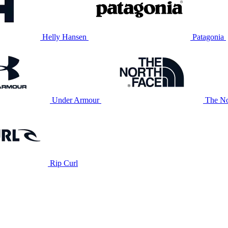
Helly Hansen
Patagonia
Under Armour
The No
Rip Curl