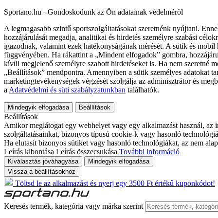
Sportano.hu - Gondoskodunk az Ön adatainak védelméről
A legmagasabb szintű sportszolgáltatásokat szeretnénk nyújtani. Enne
hozzájárulását megadja, analitikai és hirdetés személyre szabási célok
igazodnak, valamint ezek hatékonyságának mérését. A sütik és mobil 
függvényében. Ha rákattint a „Mindent elfogadok” gombra, hozzájáru
kívül megjelenő személyre szabott hirdetéseket is. Ha nem szeretné me
„Beállítások” menüpontra. Amennyiben a sütik személyes adatokat tart
marketingtevékenységek végzését szolgálja az adminisztrátor és megb
a
Adatvédelmi és süti szabályzatunkban
találhatók.
Mindegyik elfogadása
Beállítások
Beállítások
Amikor meglátogat egy webhelyet vagy egy alkalmazást használ, az in
szolgáltatásainkat, bizonyos típusú cookie-k vagy hasonló technológiák
Ha elutasít bizonyos sütiket vagy hasonló technológiákat, az nem alap
Leírás kibontása
Leírás összecsukása
További információ
Kiválasztás jóváhagyása
Mindegyik elfogadása
Vissza a beállításokhoz
Töltsd le az alkalmazást és nyerj egy 3500 Ft értékű kuponkódot!
Keresés termék, kategória vagy márka szerint