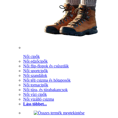
Női cipők
Női edzőcipők
Női flip-flopok és csúszdák
Női sportcipők
Női szandálok
Női téli csizma és hótaposók
Női tornacipők
Női túra- és túrabakancsok
Női vízi cipők
Női vizálló csizma
Láss többet...