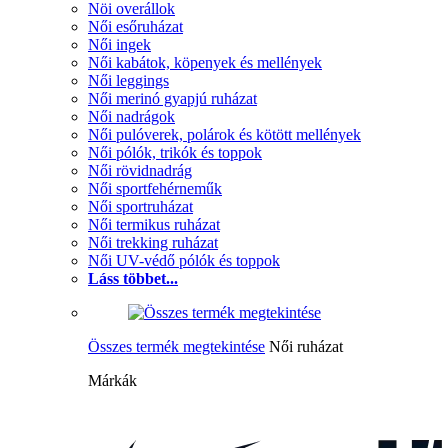
Nöi overállok
Női esőruházat
Női ingek
Női kabátok, köpenyek és mellények
Női leggings
Női merinó gyapjú ruházat
Női nadrágok
Női pulóverek, polárok és kötött mellények
Női pólók, trikók és toppok
Női rövidnadrág
Női sportfehérneműk
Női sportruházat
Női termikus ruházat
Női trekking ruházat
Női UV-védő pólók és toppok
Láss többet...
Összes termék megtekintése
Női ruházat
Márkák