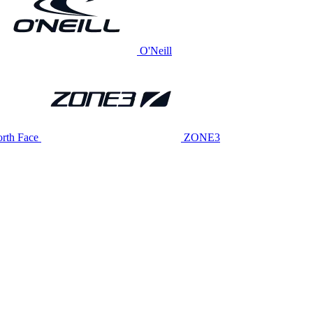
O'Neill
rth Face
ZONE3