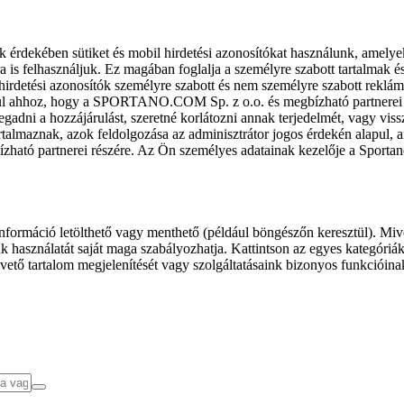
k érdekében sütiket és mobil hirdetési azonosítókat használunk, amelye
ra is felhasználjuk. Ez magában foglalja a személyre szabott tartalmak 
hirdetési azonosítók személyre szabott és nem személyre szabott rekl
l ahhoz, hogy a SPORTANO.COM Sp. z o.o. és megbízható partnerei fel
gadni a hozzájárulást, szeretné korlátozni annak terjedelmét, vagy viss
almaznak, azok feldolgozása az adminisztrátor jogos érdekén alapul, am
ízható partnerei részére. Az Ön személyes adatainak kezelője a Sporta
formáció letölthető vagy menthető (például böngészőn keresztül). Mive
 használatát saját maga szabályozhatja. Kattintson az egyes kategóriák f
vető tartalom megjelenítését vagy szolgáltatásaink bizonyos funkcióina