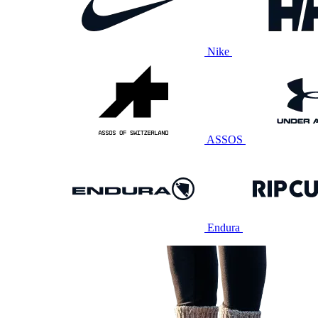
Nike
ASSOS
Endura