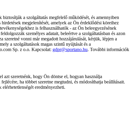
k biztosítják a szolgáltatás megfelelő működését, és amennyiben
és hirdetések megjelenítését, amelyek az Ön érdeklődési köreihez
ámtevékenységekhez is felhasználhatók - az Ön beleegyezésének
dolgozzák személyes adatait, beleértve a szolgáltatásban és azon
za szeretné vonni már megadott hozzájárulását, kérjük, lépjen a
ely a szolgáltatások magas szintű nyújtását és a
no.com Sp. z o.o. Kapcsolat:
gdpr@sportano.hu
. További információk
l azt szeretnénk, hogy Ön döntse el, hogyan használja
ejlécére, ha többet szeretne megtudni, és módosíthatja beállításait.
k elérhetetlenségét eredményezheti.