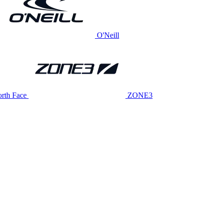
O'Neill
rth Face
ZONE3