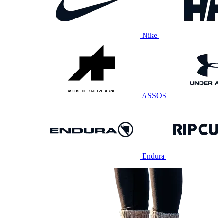
Nike
ASSOS
Endura