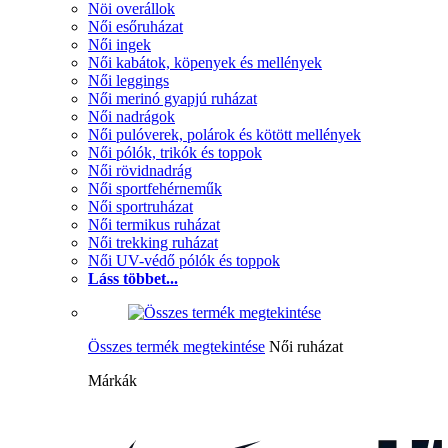
Nöi overállok
Női esőruházat
Női ingek
Női kabátok, köpenyek és mellények
Női leggings
Női merinó gyapjú ruházat
Női nadrágok
Női pulóverek, polárok és kötött mellények
Női pólók, trikók és toppok
Női rövidnadrág
Női sportfehérneműk
Női sportruházat
Női termikus ruházat
Női trekking ruházat
Női UV-védő pólók és toppok
Láss többet...
Összes termék megtekintése
Női ruházat
Márkák