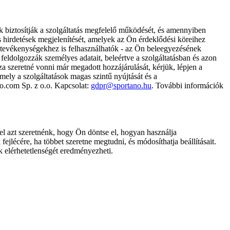
k biztosítják a szolgáltatás megfelelő működését, és amennyiben
és hirdetések megjelenítését, amelyek az Ön érdeklődési köreihez
ámtevékenységekhez is felhasználhatók - az Ön beleegyezésének
dolgozzák személyes adatait, beleértve a szolgáltatásban és azon
za szeretné vonni már megadott hozzájárulását, kérjük, lépjen a
ely a szolgáltatások magas szintű nyújtását és a
no.com Sp. z o.o. Kapcsolat:
gdpr@sportano.hu
. További információk
l azt szeretnénk, hogy Ön döntse el, hogyan használja
ejlécére, ha többet szeretne megtudni, és módosíthatja beállításait.
k elérhetetlenségét eredményezheti.