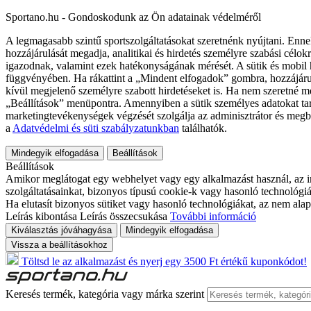
Sportano.hu - Gondoskodunk az Ön adatainak védelméről
A legmagasabb szintű sportszolgáltatásokat szeretnénk nyújtani. Enne
hozzájárulását megadja, analitikai és hirdetés személyre szabási célok
igazodnak, valamint ezek hatékonyságának mérését. A sütik és mobil 
függvényében. Ha rákattint a „Mindent elfogadok” gombra, hozzájáru
kívül megjelenő személyre szabott hirdetéseket is. Ha nem szeretné me
„Beállítások” menüpontra. Amennyiben a sütik személyes adatokat tart
marketingtevékenységek végzését szolgálja az adminisztrátor és megb
a
Adatvédelmi és süti szabályzatunkban
találhatók.
Mindegyik elfogadása
Beállítások
Beállítások
Amikor meglátogat egy webhelyet vagy egy alkalmazást használ, az in
szolgáltatásainkat, bizonyos típusú cookie-k vagy hasonló technológiák
Ha elutasít bizonyos sütiket vagy hasonló technológiákat, az nem alap
Leírás kibontása
Leírás összecsukása
További információ
Kiválasztás jóváhagyása
Mindegyik elfogadása
Vissza a beállításokhoz
Töltsd le az alkalmazást és nyerj egy 3500 Ft értékű kuponkódot!
Keresés termék, kategória vagy márka szerint