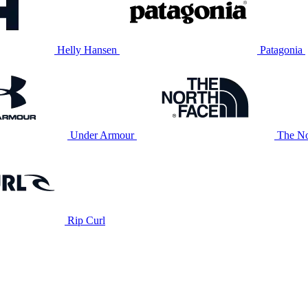
Helly Hansen
Patagonia
Under Armour
The No
Rip Curl