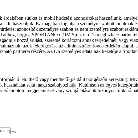
k érdekében sütiket és mobil hirdetési azonosítókat használunk, amelye
ra is felhasználjuk. Ez magában foglalja a személyre szabott tartalmak 
hirdetési azonosítók személyre szabott és nem személyre szabott rekl
l ahhoz, hogy a SPORTANO.COM Sp. z o.o. és megbízható partnerei fel
gadni a hozzájárulást, szeretné korlátozni annak terjedelmét, vagy viss
almaznak, azok feldolgozása az adminisztrátor jogos érdekén alapul, am
ízható partnerei részére. Az Ön személyes adatainak kezelője a Sporta
formáció letölthető vagy menthető (például böngészőn keresztül). Mive
 használatát saját maga szabályozhatja. Kattintson az egyes kategóriák f
vető tartalom megjelenítését vagy szolgáltatásaink bizonyos funkcióina