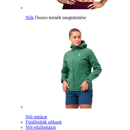
Nők
Összes termék megtekintése
Női ruházat
Fürdőruhák nőknek
Női edzőruházat