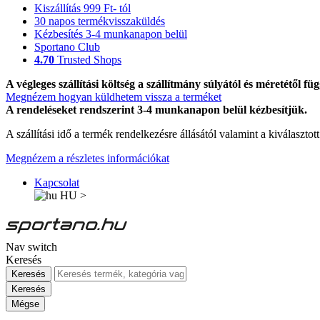
Kiszállítás 999 Ft- tól
30 napos termékvisszaküldés
Kézbesítés 3-4 munkanapon belül
Sportano Club
4.70
Trusted Shops
A végleges szállítási költség a szállítmány súlyától és méretétől füg
Megnézem hogyan küldhetem vissza a terméket
A rendeléseket rendszerint 3-4 munkanapon belül kézbesítjük.
A szállítási idő a termék rendelkezésre állásától valamint a kiválasztot
Megnézem a részletes információkat
Kapcsolat
HU
>
Nav switch
Keresés
Keresés
Keresés
Mégse