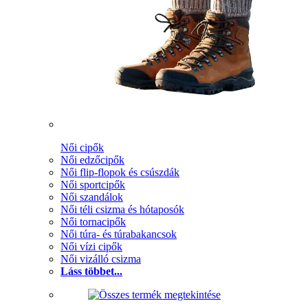
Női cipők
Női edzőcipők
Női flip-flopok és csúszdák
Női sportcipők
Női szandálok
Női téli csizma és hótaposók
Női tornacipők
Női túra- és túrabakancsok
Női vízi cipők
Női vizálló csizma
Láss többet...