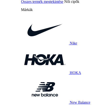
Összes termék megtekintése
Női cipők
Márkák
Nike
HOKA
New Balance