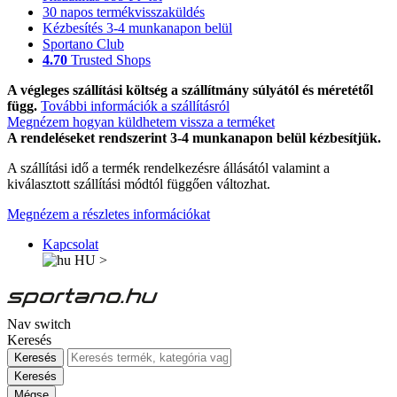
30 napos termékvisszaküldés
Kézbesítés 3-4 munkanapon belül
Sportano Club
4.70
Trusted Shops
A végleges szállítási költség a szállítmány súlyától és méretétől
függ.
További információk a szállításról
Megnézem hogyan küldhetem vissza a terméket
A rendeléseket rendszerint 3-4 munkanapon belül kézbesítjük.
A szállítási idő a termék rendelkezésre állásától valamint a
kiválasztott szállítási módtól függően változhat.
Megnézem a részletes információkat
Kapcsolat
HU
>
Nav switch
Keresés
Keresés
Keresés
Mégse