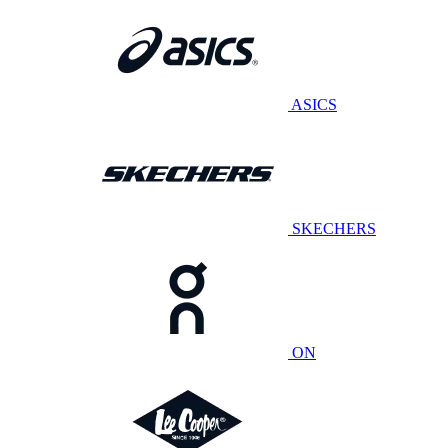
ASICS
SKECHERS
ON