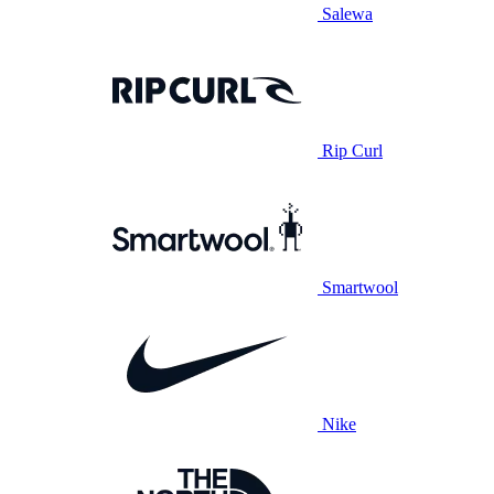
Salewa
Rip Curl
Smartwool
Nike