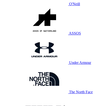
O'Neill
ASSOS
Under Armour
The North Face