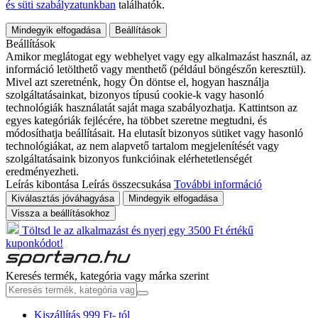
és süti szabályzatunkban
találhatók.
Mindegyik elfogadása
Beállítások
Beállítások
Amikor meglátogat egy webhelyet vagy egy alkalmazást használ, az
információ letölthető vagy menthető (például böngészőn keresztül).
Mivel azt szeretnénk, hogy Ön döntse el, hogyan használja
szolgáltatásainkat, bizonyos típusú cookie-k vagy hasonló
technológiák használatát saját maga szabályozhatja. Kattintson az
egyes kategóriák fejlécére, ha többet szeretne megtudni, és
módosíthatja beállításait. Ha elutasít bizonyos sütiket vagy hasonló
technológiákat, az nem alapvető tartalom megjelenítését vagy
szolgáltatásaink bizonyos funkcióinak elérhetetlenségét
eredményezheti.
Leírás kibontása
Leírás összecsukása
További információ
Kiválasztás jóváhagyása
Mindegyik elfogadása
Vissza a beállításokhoz
Töltsd le az alkalmazást és nyerj egy 3500 Ft értékű
kuponkódot!
Keresés termék, kategória vagy márka szerint
Kiszállítás 999 Ft- tól