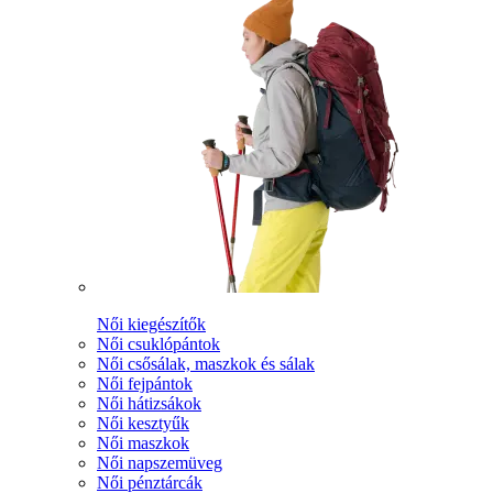
Női kiegészítők
Női csuklópántok
Női csősálak, maszkok és sálak
Női fejpántok
Női hátizsákok
Női kesztyűk
Női maszkok
Női napszemüveg
Női pénztárcák