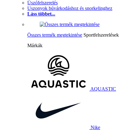
Úszófelszerelés
Uszonyok búvárkodáshoz és snorkelinghez
Láss többet...
Összes termék megtekintése
Sportfelszerelések
Márkák
AQUASTIC
Nike