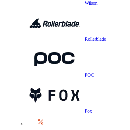
Wilson
Rollerblade
POC
Fox