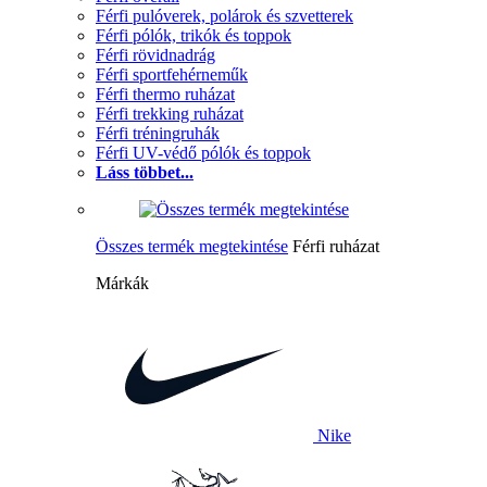
Férfi pulóverek, polárok és szvetterek
Férfi pólók, trikók és toppok
Férfi rövidnadrág
Férfi sportfehérneműk
Férfi thermo ruházat
Férfi trekking ruházat
Férfi tréningruhák
Férfi UV-védő pólók és toppok
Láss többet...
Összes termék megtekintése
Férfi ruházat
Márkák
Nike