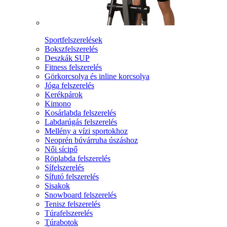
Sportfelszerelések
Bokszfelszerelés
Deszkák SUP
Fitness felszerelés
Görkorcsolya és inline korcsolya
Jóga felszerelés
Kerékpárok
Kimono
Kosárlabda felszerelés
Labdarúgás felszerelés
Mellény a vízi sportokhoz
Neoprén búvárruha úszáshoz
Női sícipő
Röplabda felszerelés
Sífelszerelés
Sífutó felszerelés
Sisakok
Snowboard felszerelés
Tenisz felszerelés
Túrafelszerelés
Túrabotok