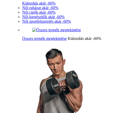
Kiárusítás akár -60%
Női ruházat akár -60%
Női cipők akár -60%
Női kiegészítők akár -60%
Női sportfelszerelés akár -60%
Összes termék megtekintése
Kiárusítás akár -60%