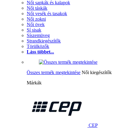
Női sapkák és kalapok
Női táskák
Női vesék és tasakok
Női zokni
Női övek
Sí sisak
Síszemüveg
Strandkiegészítők
Törülközők
Láss többet...
Összes termék megtekintése
Női kiegészítők
Márkák
CEP