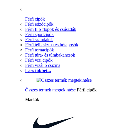
Férfi cipők
Férfi edzőcipők
Férfi flip-flopok és csúszdák
Férfi sportcipők
Férfi szandálok
Férfi téli csizma és hótaposók
Férfi tornacipők
Férfi túra- és túrabakancsok
Férfi vízi cipők
Férfi vizálló csizma
Láss többet...
Összes termék megtekintése
Férfi cipők
Márkák