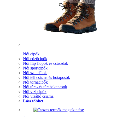
Női cipők
Női edzőcipők
Női flip-flopok és csúszdák
Női sportcipők
Női szandálok
Női téli csizma és hótaposók
Női tornacipők
Női túra- és túrabakancsok
Női vízi cipők
Női vizálló csizma
Láss többet...