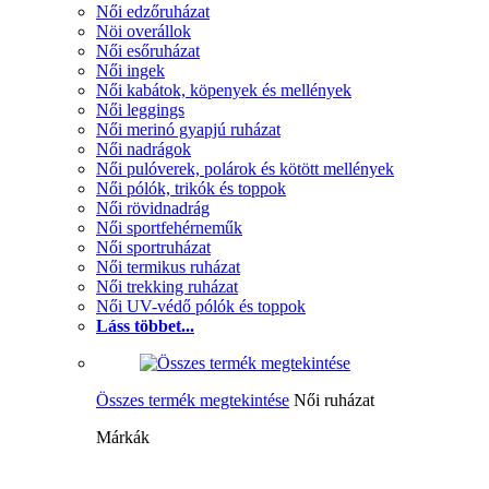
Női edzőruházat
Nöi overállok
Női esőruházat
Női ingek
Női kabátok, köpenyek és mellények
Női leggings
Női merinó gyapjú ruházat
Női nadrágok
Női pulóverek, polárok és kötött mellények
Női pólók, trikók és toppok
Női rövidnadrág
Női sportfehérneműk
Női sportruházat
Női termikus ruházat
Női trekking ruházat
Női UV-védő pólók és toppok
Láss többet...
Összes termék megtekintése
Női ruházat
Márkák