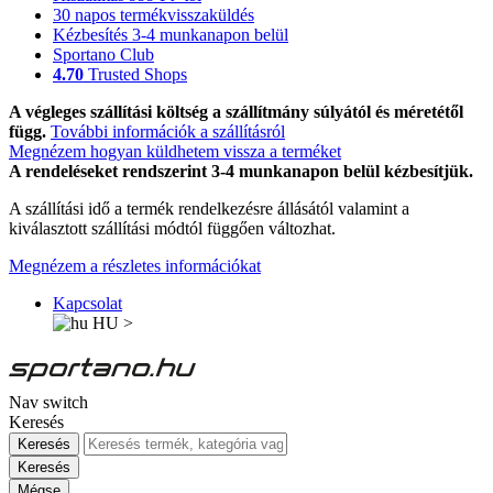
30 napos termékvisszaküldés
Kézbesítés 3-4 munkanapon belül
Sportano Club
4.70
Trusted Shops
A végleges szállítási költség a szállítmány súlyától és méretétől
függ.
További információk a szállításról
Megnézem hogyan küldhetem vissza a terméket
A rendeléseket rendszerint 3-4 munkanapon belül kézbesítjük.
A szállítási idő a termék rendelkezésre állásától valamint a
kiválasztott szállítási módtól függően változhat.
Megnézem a részletes információkat
Kapcsolat
HU
>
Nav switch
Keresés
Keresés
Keresés
Mégse