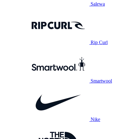
Salewa
Rip Curl
Smartwool
Nike