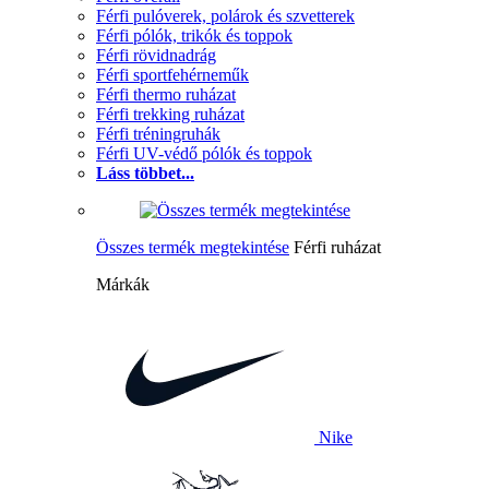
Férfi pulóverek, polárok és szvetterek
Férfi pólók, trikók és toppok
Férfi rövidnadrág
Férfi sportfehérneműk
Férfi thermo ruházat
Férfi trekking ruházat
Férfi tréningruhák
Férfi UV-védő pólók és toppok
Láss többet...
Összes termék megtekintése
Férfi ruházat
Márkák
Nike