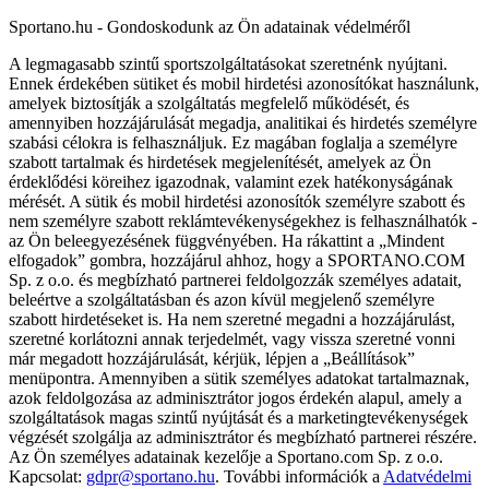
Sportano.hu - Gondoskodunk az Ön adatainak védelméről
A legmagasabb szintű sportszolgáltatásokat szeretnénk nyújtani.
Ennek érdekében sütiket és mobil hirdetési azonosítókat használunk,
amelyek biztosítják a szolgáltatás megfelelő működését, és
amennyiben hozzájárulását megadja, analitikai és hirdetés személyre
szabási célokra is felhasználjuk. Ez magában foglalja a személyre
szabott tartalmak és hirdetések megjelenítését, amelyek az Ön
érdeklődési köreihez igazodnak, valamint ezek hatékonyságának
mérését. A sütik és mobil hirdetési azonosítók személyre szabott és
nem személyre szabott reklámtevékenységekhez is felhasználhatók -
az Ön beleegyezésének függvényében. Ha rákattint a „Mindent
elfogadok” gombra, hozzájárul ahhoz, hogy a SPORTANO.COM
Sp. z o.o. és megbízható partnerei feldolgozzák személyes adatait,
beleértve a szolgáltatásban és azon kívül megjelenő személyre
szabott hirdetéseket is. Ha nem szeretné megadni a hozzájárulást,
szeretné korlátozni annak terjedelmét, vagy vissza szeretné vonni
már megadott hozzájárulását, kérjük, lépjen a „Beállítások”
menüpontra. Amennyiben a sütik személyes adatokat tartalmaznak,
azok feldolgozása az adminisztrátor jogos érdekén alapul, amely a
szolgáltatások magas szintű nyújtását és a marketingtevékenységek
végzését szolgálja az adminisztrátor és megbízható partnerei részére.
Az Ön személyes adatainak kezelője a Sportano.com Sp. z o.o.
Kapcsolat:
gdpr@sportano.hu
. További információk a
Adatvédelmi