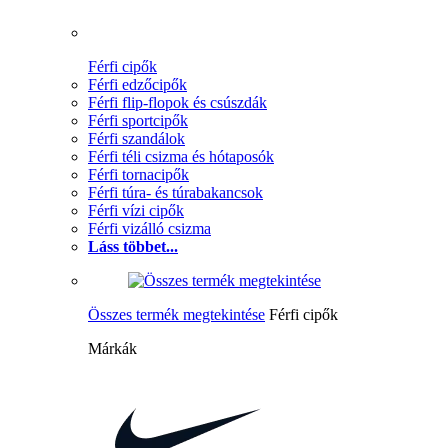
Férfi cipők
Férfi edzőcipők
Férfi flip-flopok és csúszdák
Férfi sportcipők
Férfi szandálok
Férfi téli csizma és hótaposók
Férfi tornacipők
Férfi túra- és túrabakancsok
Férfi vízi cipők
Férfi vizálló csizma
Láss többet...
Összes termék megtekintése
Férfi cipők
Márkák