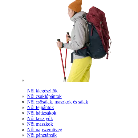
Női kiegészítők
Női csuklópántok
Női csősálak, maszkok és sálak
Női fejpántok
Női hátizsákok
Női kesztyűk
Női maszkok
Női napszemüveg
Női pénztárcák