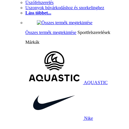
Úszófelszerelés
Uszonyok búvárkodáshoz és snorkelinghez
Láss többet...
Összes termék megtekintése
Sportfelszerelések
Márkák
AQUASTIC
Nike