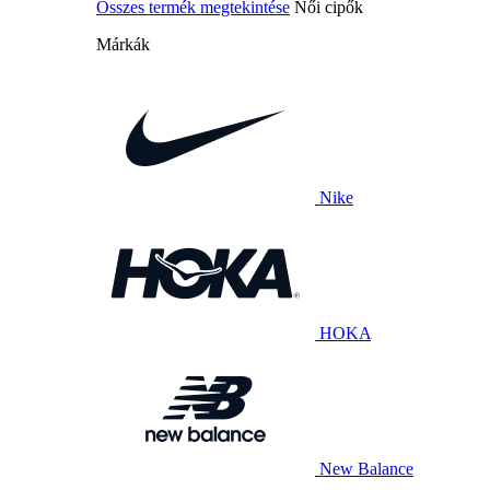
Összes termék megtekintése
Női cipők
Márkák
Nike
HOKA
New Balance