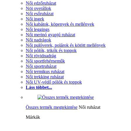
Női edzőruházat
Nöi overállok
Női esőruházat
Női ingek
Női kabátok, köpenyek és mellények
Női leggings
Női merinó gyapjú ruházat
Női nadrágok
Női pulóverek, polárok és kötött mellények
Női pólók, trikók és toppok
Női rövidnadrág
Női sportfehérneműk
Női sportruházat
Női termikus ruházat
Női trekking ruházat
Női UV-védő pólók és toppok
Láss többet...
Összes termék megtekintése
Női ruházat
Márkák