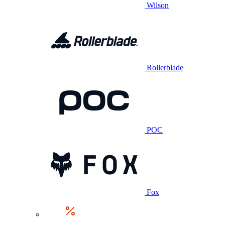
Wilson
Rollerblade
POC
Fox