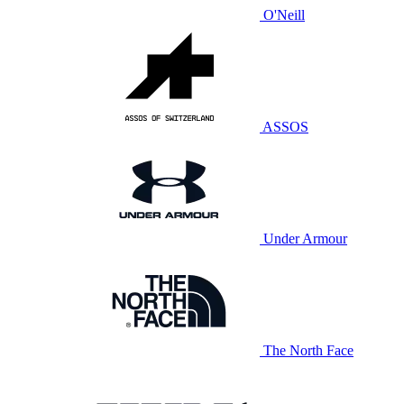
O'Neill
ASSOS
Under Armour
The North Face