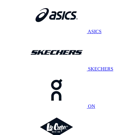
ASICS
SKECHERS
ON