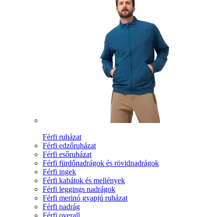
Férfi ruházat
Férfi edzőruházat
Férfi esőruházat
Férfi fürdőnadrágok és rövidnadrágok
Férfi ingek
Férfi kabátok és mellények
Férfi leggings nadrágok
Férfi merinó gyapjú ruházat
Férfi nadrág
Férfi overall