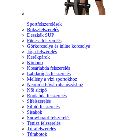
Sportfelszerelések
Bokszfelszerelés
Deszkák SUP
Fitness felszerelés
Görkorcsolya és inline korcsolya
Jóga felszerelés
Kerékpárok
Kimono
Kosárlabda felszerelés
Labdarúgás felszerelés
Mellény a vízi sportokhoz
Neoprén búvárruha úszáshoz
Női sícipő
Röplabda felszerelés
Sífelszerelés
Sífutó felszerelés
Sisakok
Snowboard felszerelés
Tenisz felszerelés
Túrafelszerelés
Túrabotok