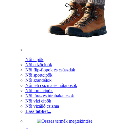
Női cipők
Női edzőcipők
Női flip-flopok és csúszdák
Női sportcipők
Női szandálok
Női téli csizma és hótaposók
Női tornacipők
Női túra- és túrabakancsok
Női vízi cipők
Női vizálló csizma
Láss többet...