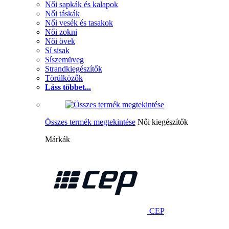
Női sapkák és kalapok
Női táskák
Női vesék és tasakok
Női zokni
Női övek
Sí sisak
Síszemüveg
Strandkiegészítők
Törülközők
Láss többet...
Összes termék megtekintése
Női kiegészítők
Márkák
CEP