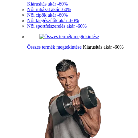
Kiárusítás akár -60%
Női ruházat akár -60%
Női cipők akár -60%
Női kiegészítők akár -60%
Női sportfelszerelés akár -60%
Összes termék megtekintése
Kiárusítás akár -60%