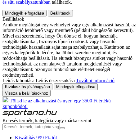
és süti szabályzatunkban
találhatók.
Mindegyik elfogadása
Beállítások
Beállítások
Amikor meglátogat egy webhelyet vagy egy alkalmazást használ, az
információ letölthető vagy menthető (például böngészőn keresztül).
Mivel azt szeretnénk, hogy Ön döntse el, hogyan használja
szolgáltatásainkat, bizonyos típusú cookie-k vagy hasonló
technológiák használatát saját maga szabályozhatja. Kattintson az
egyes kategóriák fejlécére, ha többet szeretne megtudni, és
módosíthatja beállításait. Ha elutasít bizonyos sütiket vagy hasonló
technológiákat, az nem alapvető tartalom megjelenítését vagy
szolgáltatásaink bizonyos funkcióinak elérhetetlenségét
eredményezheti.
Leírás kibontása
Leírás összecsukása
További információ
Kiválasztás jóváhagyása
Mindegyik elfogadása
Vissza a beállításokhoz
Töltsd le az alkalmazást és nyerj egy 3500 Ft értékű
kuponkódot!
Keresés termék, kategória vagy márka szerint
Kiszállítás 999 Ft- tól