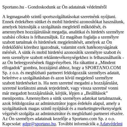
Sportano.hu - Gondoskodunk az Ön adatainak védelméről
A legmagasabb szintű sportszolgáltatásokat szeretnénk nyújtani.
Ennek érdekében sütiket és mobil hirdetési azonosítókat használunk,
amelyek biztosítják a szolgáltatás megfelelő működését, és
amennyiben hozzájárulását megadja, analitikai és hirdetés személyre
szabási célokra is felhasználjuk. Ez magában foglalja a személyre
szabott tartalmak és hirdetések megjelenítését, amelyek az Ön
érdeklődési köreihez igazodnak, valamint ezek hatékonyságának
mérését. A sütik és mobil hirdetési azonosítók személyre szabott és
nem személyre szabott reklámtevékenységekhez is felhasználhatók -
az Ön beleegyezésének függvényében. Ha rákattint a „Mindent
elfogadok” gombra, hozzájárul ahhoz, hogy a SPORTANO.COM
Sp. z o.o. és megbízható partnerei feldolgozzák személyes adatait,
beleértve a szolgáltatásban és azon kívül megjelenő személyre
szabott hirdetéseket is. Ha nem szeretné megadni a hozzájárulást,
szeretné korlátozni annak terjedelmét, vagy vissza szeretné vonni
már megadott hozzájárulását, kérjük, lépjen a „Beállítások”
menüpontra. Amennyiben a sütik személyes adatokat tartalmaznak,
azok feldolgozása az adminisztrátor jogos érdekén alapul, amely a
szolgáltatások magas szintű nyújtását és a marketingtevékenységek
végzését szolgálja az adminisztrátor és megbízható partnerei részére.
Az Ön személyes adatainak kezelője a Sportano.com Sp. z o.o.
Kapcsolat:
gdpr@sportano.hu
. További információk a
Adatvédelmi