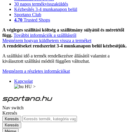
30 napos termékvisszaküldés
Kézbesítés 3-4 munkanapon belül
Sportano Club
4.70
Trusted Shops
A végleges szállítási költség a szállítmány súlyától és méretétől
függ.
További információk a szállításról
Megnézem hogyan küldhetem vissza a terméket
A rendeléseket rendszerint 3-4 munkanapon belül kézbesítjük.
A szállítási idő a termék rendelkezésre állásától valamint a
kiválasztott szállítási módtól függően változhat.
Megnézem a részletes információkat
Kapcsolat
HU
>
Nav switch
Keresés
Keresés
Keresés
Mégse