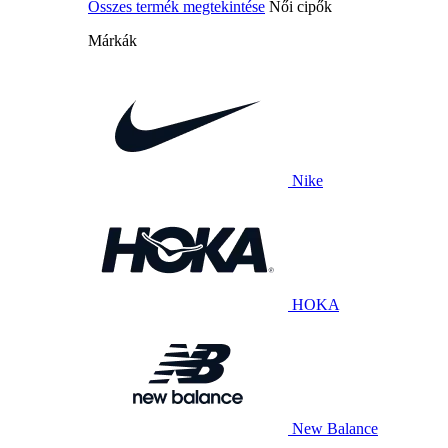
Összes termék megtekintése
Női cipők
Márkák
Nike
HOKA
New Balance