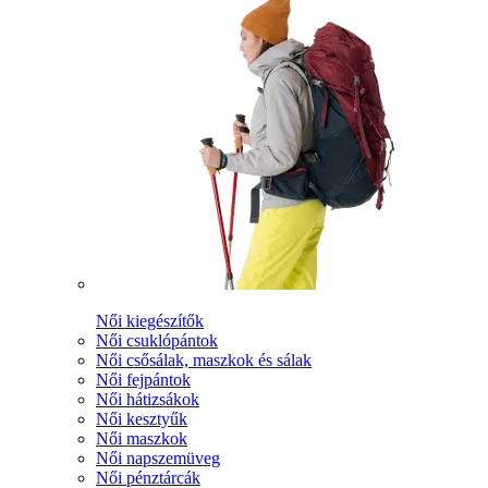
Női kiegészítők
Női csuklópántok
Női csősálak, maszkok és sálak
Női fejpántok
Női hátizsákok
Női kesztyűk
Női maszkok
Női napszemüveg
Női pénztárcák