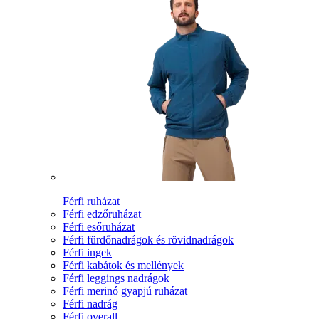
Férfi ruházat
Férfi edzőruházat
Férfi esőruházat
Férfi fürdőnadrágok és rövidnadrágok
Férfi ingek
Férfi kabátok és mellények
Férfi leggings nadrágok
Férfi merinó gyapjú ruházat
Férfi nadrág
Férfi overall