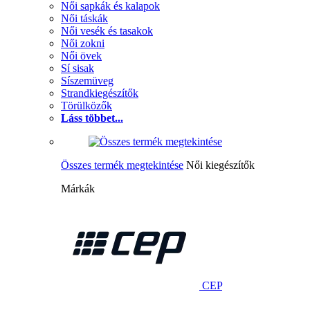
Női sapkák és kalapok
Női táskák
Női vesék és tasakok
Női zokni
Női övek
Sí sisak
Síszemüveg
Strandkiegészítők
Törülközők
Láss többet...
Összes termék megtekintése
Női kiegészítők
Márkák
CEP