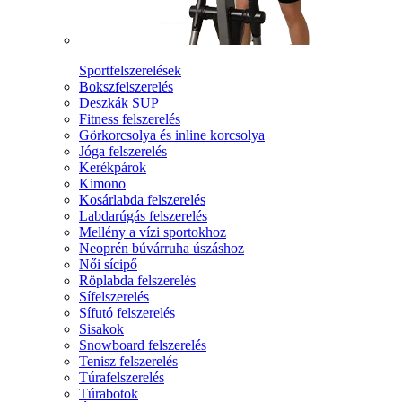
Sportfelszerelések
Bokszfelszerelés
Deszkák SUP
Fitness felszerelés
Görkorcsolya és inline korcsolya
Jóga felszerelés
Kerékpárok
Kimono
Kosárlabda felszerelés
Labdarúgás felszerelés
Mellény a vízi sportokhoz
Neoprén búvárruha úszáshoz
Női sícipő
Röplabda felszerelés
Sífelszerelés
Sífutó felszerelés
Sisakok
Snowboard felszerelés
Tenisz felszerelés
Túrafelszerelés
Túrabotok