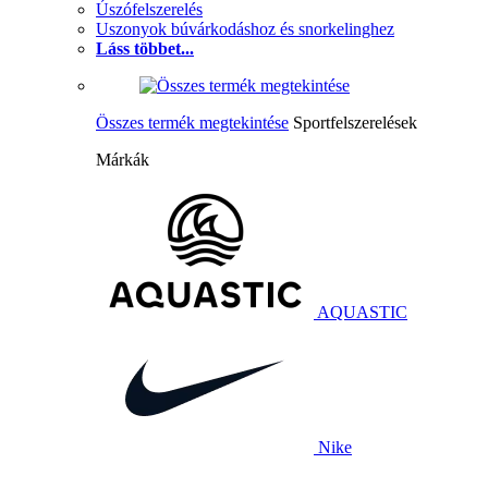
Úszófelszerelés
Uszonyok búvárkodáshoz és snorkelinghez
Láss többet...
Összes termék megtekintése
Sportfelszerelések
Márkák
AQUASTIC
Nike