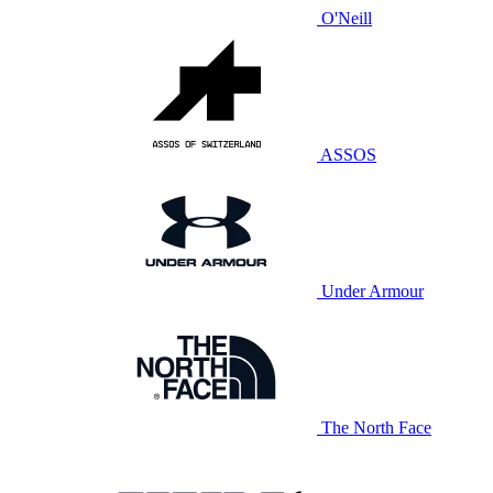
O'Neill
ASSOS
Under Armour
The North Face