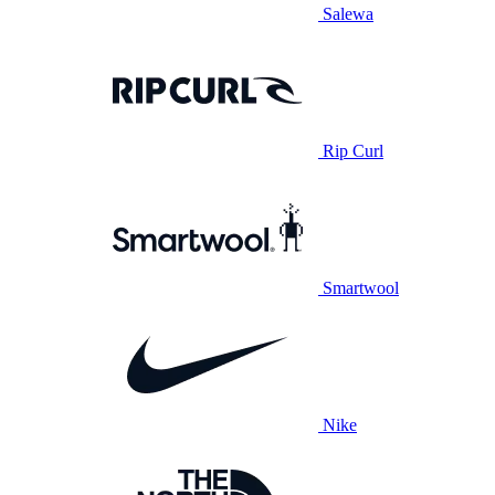
Salewa
Rip Curl
Smartwool
Nike