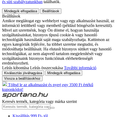
és süti szabályzatunkban
találhatók.
Mindegyik elfogadása
Beállítások
Beállítások
Amikor meglátogat egy webhelyet vagy egy alkalmazást használ, az
információ letölthető vagy menthető (például böngészőn keresztül).
Mivel azt szeretnénk, hogy Ön döntse el, hogyan használja
szolgáltatásainkat, bizonyos típusú cookie-k vagy hasonló
technológiák használatát saját maga szabályozhatja. Kattintson az
egyes kategóriák fejlécére, ha többet szeretne megtudni, és
módosíthatja beállításait. Ha elutasít bizonyos sütiket vagy hasonló
technológiákat, az nem alapvető tartalom megjelenítését vagy
szolgáltatásaink bizonyos funkcióinak elérhetetlenségét
eredményezheti.
Leírás kibontása
Leírás összecsukása
További információ
Kiválasztás jóváhagyása
Mindegyik elfogadása
Vissza a beállításokhoz
Töltsd le az alkalmazást és nyerj egy 3500 Ft értékű
kuponkódot!
Keresés termék, kategória vagy márka szerint
Kiszállítás 999 Ft- tól