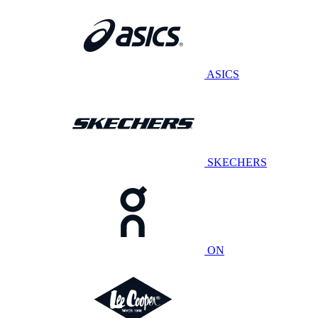
ASICS
SKECHERS
ON