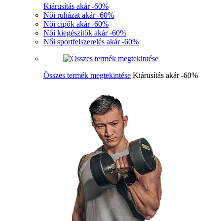
Kiárusítás akár -60%
Női ruházat akár -60%
Női cipők akár -60%
Női kiegészítők akár -60%
Női sportfelszerelés akár -60%
Összes termék megtekintése
Kiárusítás akár -60%