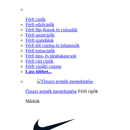
Férfi cipők
Férfi edzőcipők
Férfi flip-flopok és csúszdák
Férfi sportcipők
Férfi szandálok
Férfi téli csizma és hótaposók
Férfi tornacipők
Férfi túra- és túrabakancsok
Férfi vízi cipők
Férfi vizálló csizma
Láss többet...
Összes termék megtekintése
Férfi cipők
Márkák