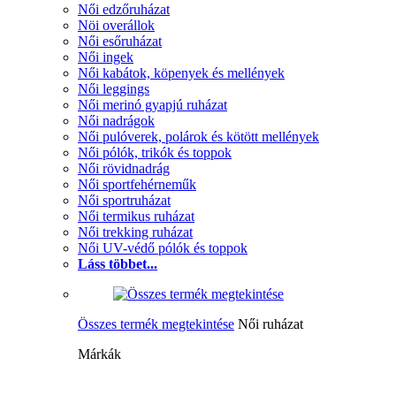
Női edzőruházat
Nöi overállok
Női esőruházat
Női ingek
Női kabátok, köpenyek és mellények
Női leggings
Női merinó gyapjú ruházat
Női nadrágok
Női pulóverek, polárok és kötött mellények
Női pólók, trikók és toppok
Női rövidnadrág
Női sportfehérneműk
Női sportruházat
Női termikus ruházat
Női trekking ruházat
Női UV-védő pólók és toppok
Láss többet...
Összes termék megtekintése
Női ruházat
Márkák