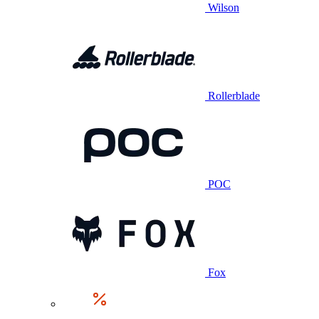
Wilson
Rollerblade
POC
Fox