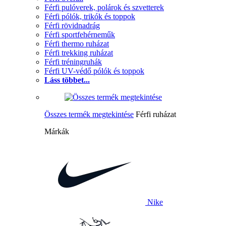
Férfi pulóverek, polárok és szvetterek
Férfi pólók, trikók és toppok
Férfi rövidnadrág
Férfi sportfehérneműk
Férfi thermo ruházat
Férfi trekking ruházat
Férfi tréningruhák
Férfi UV-védő pólók és toppok
Láss többet...
Összes termék megtekintése
Férfi ruházat
Márkák
Nike