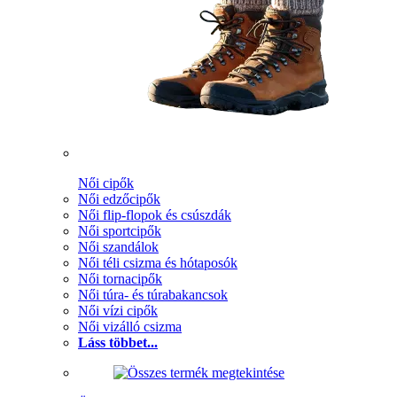
Női cipők
Női edzőcipők
Női flip-flopok és csúszdák
Női sportcipők
Női szandálok
Női téli csizma és hótaposók
Női tornacipők
Női túra- és túrabakancsok
Női vízi cipők
Női vizálló csizma
Láss többet...